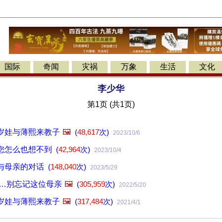
国际
奇闻
灾祸
万象
生活
文化
李少华
第1页 (共1页)
岁娃与薄熙来教子
🖼️
(
48,617
次)
2023/10/6
您怎么也想不到
(
42,964
次)
2023/10/4
与母亲的对话
(
148,040
次)
2023/5/29
别…别忘记这位母亲
🖼️
(
305,959
次)
2022/5/20
岁娃与薄熙来教子
🖼️
(
317,484
次)
2021/4/1