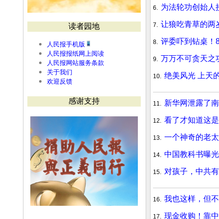
为法轮功创始人
6.
让狼吃青草的两
7.
读者园地
评委吓到钻桌！
8.
人民报手机版
人民报报纸网上阅读
万万不可贪天之
9.
人民报网站服务条款
关于我们
绝美风光 上天
10.
欢迎反馈
感谢支持
新华网泄露了南
11.
看了才知道这
12.
一个神奇的老
13.
中国教科书曝光
14.
对孩子，中共有
15.
我也这样，但
16.
现金收购！靠中
17.