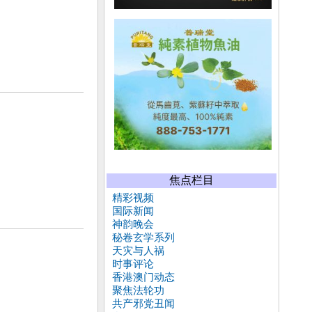
焦点栏目
精彩视频
国际新闻
神韵晚会
秘卷玄学系列
天灾与人祸
时事评论
香港澳门动态
聚焦法轮功
共产邪党丑闻