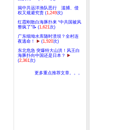
揭中共远洋渔队恶行 滥捕、侵
权又规避究责 (
1,249
次)
红霞刚散白海豚扑来 “中共国被风
整疯了”📝 (
1,621
次)
广东细坳水库随时溃坝？全村连
夜逃命！
▶️
(
1,920
次)
东北危急 突爆特大山洪！风王白
海豚扑向中国还是日本？
▶️
(
2,361
次)
更多重点推荐文章。。。