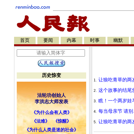
首页
要闻
内幕
时事
幽默
历史惊变
让狼吃青草的两
1.
这个故事的结尾
2.
法轮功创始人
瞧！一个两岁娃
李洪志大师发表
3.
每当母亲节 请
4.
《为什么会有人类》
《法难》
《惊醒》
让狼吃青草的两
5.
《为什么人类是迷的社会》