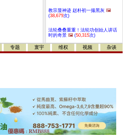
教宗显神迹 赵朴初一撮黑灰
🖼️
(
38,679
次)
法轮叠叠重重！法轮功创始人讲话
时的奇景
🖼️
(
50,315
次)
专题
寰宇
维权
视频
杂谈