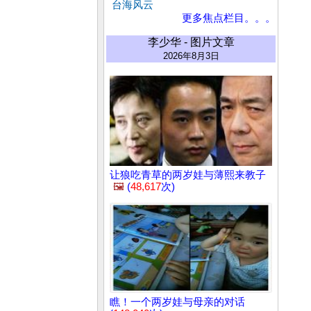
台海风云
更多焦点栏目。。。
李少华 - 图片文章
2026年8月3日
让狼吃青草的两岁娃与薄熙来教子
🖼️
(
48,617
次)
瞧！一个两岁娃与母亲的对话