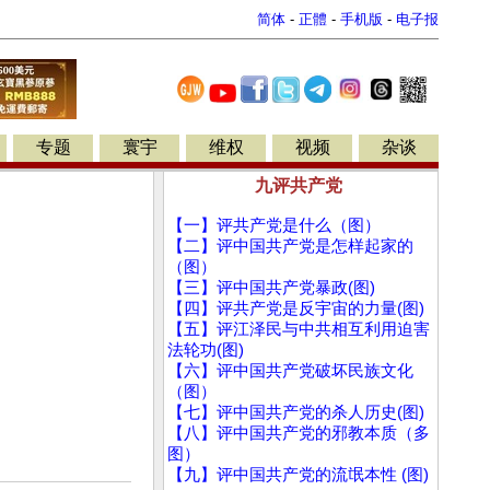
简体
-
正體
-
手机版
-
电子报
专题
寰宇
维权
视频
杂谈
九评共产党
【一】评共产党是什么（图）
【二】评中国共产党是怎样起家的
（图）
【三】评中国共产党暴政(图)
【四】评共产党是反宇宙的力量(图)
【五】评江泽民与中共相互利用迫害
法轮功(图)
【六】评中国共产党破坏民族文化
（图）
【七】评中国共产党的杀人历史(图)
【八】评中国共产党的邪教本质（多
图）
【九】评中国共产党的流氓本性 (图)