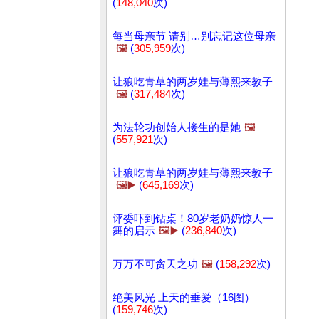
(
148,040
次)
每当母亲节 请别…别忘记这位母亲
🖼️
(
305,959
次)
让狼吃青草的两岁娃与薄熙来教子
🖼️
(
317,484
次)
为法轮功创始人接生的是她
🖼️
(
557,921
次)
让狼吃青草的两岁娃与薄熙来教子
🖼️▶️
(
645,169
次)
评委吓到钻桌！80岁老奶奶惊人一
舞的启示
🖼️▶️
(
236,840
次)
万万不可贪天之功
🖼️
(
158,292
次)
绝美风光 上天的垂爱（16图）
(
159,746
次)