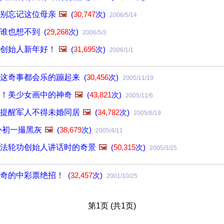
别忘记这位母亲
🖼️
(
30,747
次)
2006/5/14
尾谁也想不到
(
29,268
次)
2006/5/3
创始人新年好！
🖼️
(
31,695
次)
2006/1/1
到这奇事都会乐的蹦起来
(
30,456
次)
2005/11/19
！美少女画中的神奇
🖼️
(
43,821
次)
2005/11/6
提醒军人不得未婚同居
🖼️
(
34,782
次)
2005/8/19
朴初一撮黑灰
🖼️
(
38,679
次)
2005/4/11
法轮功创始人讲话时的奇景
🖼️
(
50,315
次)
2005/3/25
神奇的中彩票绝招！
(
32,457
次)
2001/10/25
第1页 (共1页)