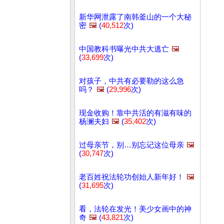
新华网泄露了南韩釜山的一个大秘
密
🖼️
(
40,512
次)
中国教科书曝光中共大逃亡
🖼️
(
33,699
次)
对孩子，中共有必要勒的这么急
吗？
🖼️
(
29,996
次)
现金收购！靠中共活的有滋有味的
杨澜夫妇
🖼️
(
35,402
次)
过母亲节，别…别忘记这位母亲
🖼️
(
30,747
次)
老百姓祝法轮功创始人新年好！
🖼️
(
31,695
次)
看，法轮在发光！美少女画中的神
奇
🖼️
(
43,821
次)