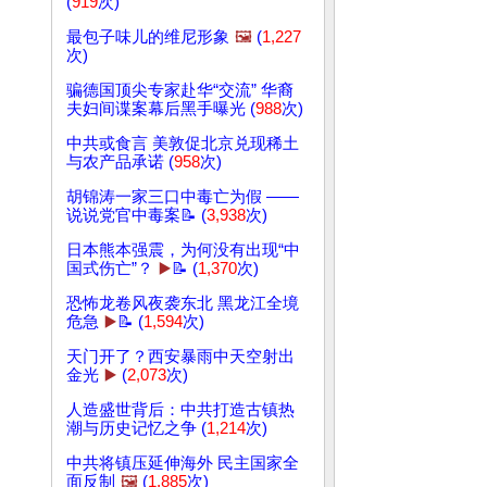
(
919
次)
最包子味儿的维尼形象
🖼️
(
1,227
次)
骗德国顶尖专家赴华“交流” 华裔
夫妇间谍案幕后黑手曝光 (
988
次)
中共或食言 美敦促北京兑现稀土
与农产品承诺 (
958
次)
胡锦涛一家三口中毒亡为假 ——
说说党官中毒案📝 (
3,938
次)
日本熊本强震，为何没有出现“中
国式伤亡”？
▶️
📝 (
1,370
次)
恐怖龙卷风夜袭东北 黑龙江全境
危急
▶️
📝 (
1,594
次)
天门开了？西安暴雨中天空射出
金光
▶️
(
2,073
次)
人造盛世背后：中共打造古镇热
潮与历史记忆之争 (
1,214
次)
中共将镇压延伸海外 民主国家全
面反制
🖼️
(
1,885
次)