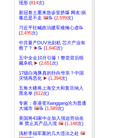
现形 (
814
次)
新冠卷土重来急诊室挤爆 网友:病
毒总是不走
🖼️
📝 (
2,599
次)
习近平狂喊政治建军难掩心虚📝
(
2,495
次)
中共量产DUV光刻机 芯片产业有
救了？
▶️
📝 (
1,640
次)
五中全会10月引爆！整党背后暗
藏杀机
▶️
(
2,651
次)
17级白海豚真的扑向华东？中国
灾情再恶化
▶️
(
1,394
次)
五角大楼将上海交大和复旦纳入
黑名单 (
812
次)
专家：香港变Xianggang沦为普通
大城市
🖼️
📝 (
1,589
次)
美国将43家中企加入强迫劳动名
单 禁止其产品入境
🖼️
(
1,148
次)
浅析李福军案的几大违法之处
🖼️