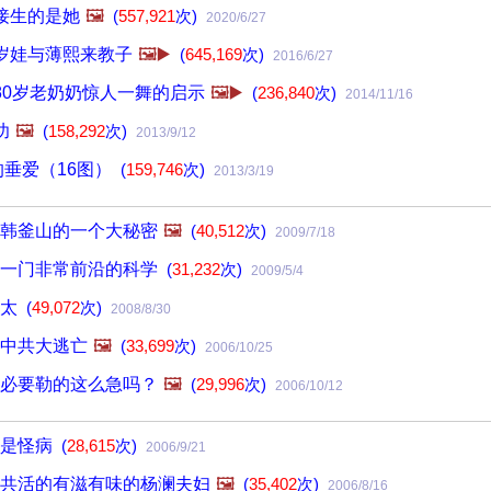
接生的是她
🖼️
(
557,921
次)
2020/6/27
岁娃与薄熙来教子
🖼️▶️
(
645,169
次)
2016/6/27
80岁老奶奶惊人一舞的启示
🖼️▶️
(
236,840
次)
2014/11/16
功
🖼️
(
158,292
次)
2013/9/12
的垂爱（16图）
(
159,746
次)
2013/3/19
韩釜山的一个大秘密
🖼️
(
40,512
次)
2009/7/18
是一门非常前沿的科学
(
31,232
次)
2009/5/4
太太
(
49,072
次)
2008/8/30
中共大逃亡
🖼️
(
33,699
次)
2006/10/25
必要勒的这么急吗？
🖼️
(
29,996
次)
2006/10/12
不是怪病
(
28,615
次)
2006/9/21
共活的有滋有味的杨澜夫妇
🖼️
(
35,402
次)
2006/8/16