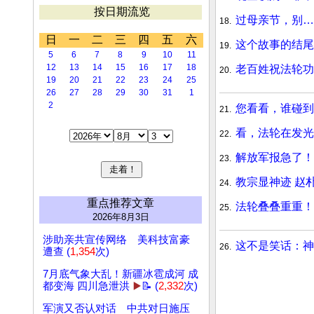
按日期流览
过母亲节，别…
18.
日
一
二
三
四
五
六
这个故事的结
19.
5
6
7
8
9
10
11
12
13
14
15
16
17
18
老百姓祝法轮功
20.
19
20
21
22
23
24
25
26
27
28
29
30
31
1
2
您看看，谁碰
21.
看，法轮在发光
22.
解放军报急了！
23.
教宗显神迹 赵
24.
重点推荐文章
法轮叠叠重重！
25.
2026年8月3日
涉助亲共宣传网络 美科技富豪
这不是笑话：
26.
遭查 (
1,354
次)
7月底气象大乱！新疆冰雹成河 成
都变海 四川急泄洪
▶️
📝 (
2,332
次)
军演又否认对话 中共对日施压