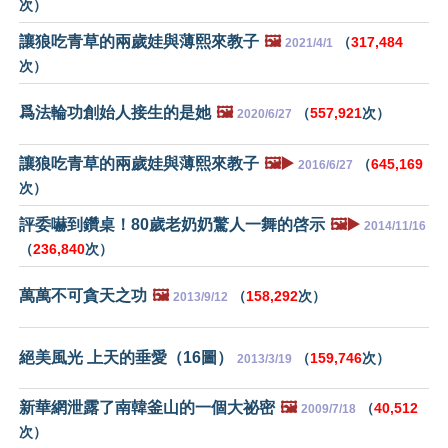
次）
讓狼吃青草的兩歲娃與薄熙來教子
🖼️
（
317,484
2021/4/1
次）
爲法輪功創始人接生的是她
🖼️
（
557,921
次）
2020/6/27
讓狼吃青草的兩歲娃與薄熙來教子
🖼️▶️
（
645,169
2016/6/27
次）
評委嚇到鑽桌！80歲老奶奶驚人一舞的啓示
🖼️▶️
2014/11/16
（
236,840
次）
萬萬不可貪天之功
🖼️
（
158,292
次）
2013/9/12
絕美風光 上天的垂愛（16圖）
（
159,746
次）
2013/3/19
新華網泄露了南韓釜山的一個大祕密
🖼️
（
40,512
2009/7/18
次）