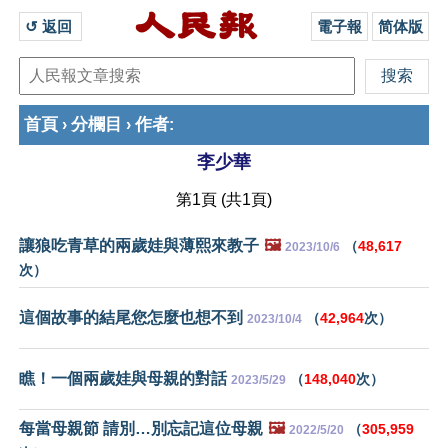
↺ 返回 
電子報
简体版
首頁
分欄目
作者
›
›
:
李少華
第1頁 (共1頁)
讓狼吃青草的兩歲娃與薄熙來教子
🖼️
（
48,617
2023/10/6
次）
這個故事的結尾您怎麼也想不到
（
42,964
次）
2023/10/4
瞧！一個兩歲娃與母親的對話
（
148,040
次）
2023/5/29
每當母親節 請別…別忘記這位母親
🖼️
（
305,959
2022/5/20