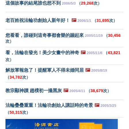
這個故事的結尾誰也想不到
（
29,268
次）
2006/5/3
老百姓祝法輪功創始人新年好！
🖼️
（
31,695
次）
2006/1/1
您看看，誰碰到這奇事都會樂的蹦起來
（
30,456
2005/11/19
次）
看，法輪在發光！美少女畫中的神奇
🖼️
（
43,821
2005/11/6
次）
解放軍報急了！提醒軍人不得未婚同居
🖼️
2005/8/19
（
34,782
次）
教宗顯神蹟 趙樸初一撮黑灰
🖼️
（
38,679
次）
2005/4/11
法輪疊疊重重！法輪功創始人講話時的奇景
🖼️
2005/3/25
（
50,315
次）