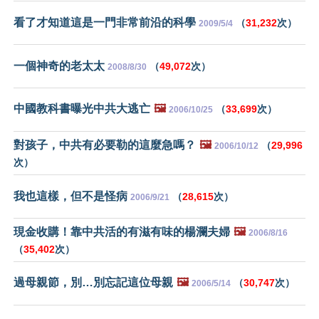
看了才知道這是一門非常前沿的科學
（
31,232
次）
2009/5/4
一個神奇的老太太
（
49,072
次）
2008/8/30
中國教科書曝光中共大逃亡
🖼️
（
33,699
次）
2006/10/25
對孩子，中共有必要勒的這麼急嗎？
🖼️
（
29,996
2006/10/12
次）
我也這樣，但不是怪病
（
28,615
次）
2006/9/21
現金收購！靠中共活的有滋有味的楊瀾夫婦
🖼️
2006/8/16
（
35,402
次）
過母親節，別…別忘記這位母親
🖼️
（
30,747
次）
2006/5/14