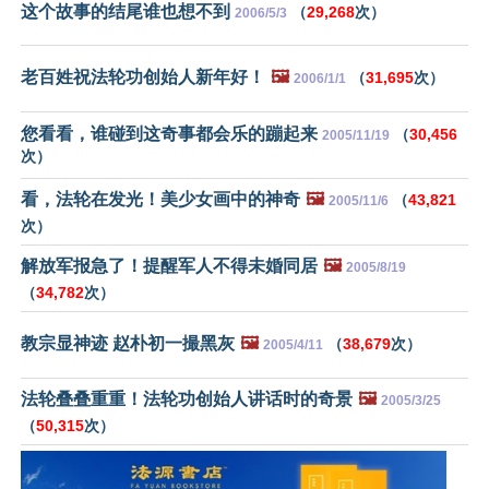
这个故事的结尾谁也想不到
（
29,268
次）
2006/5/3
老百姓祝法轮功创始人新年好！
🖼️
（
31,695
次）
2006/1/1
您看看，谁碰到这奇事都会乐的蹦起来
（
30,456
2005/11/19
次）
看，法轮在发光！美少女画中的神奇
🖼️
（
43,821
2005/11/6
次）
解放军报急了！提醒军人不得未婚同居
🖼️
2005/8/19
（
34,782
次）
教宗显神迹 赵朴初一撮黑灰
🖼️
（
38,679
次）
2005/4/11
法轮叠叠重重！法轮功创始人讲话时的奇景
🖼️
2005/3/25
（
50,315
次）