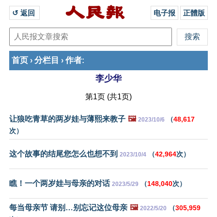
↺ 返回 
电子报
正體版
首页
分栏目
作者
›
›
:
李少华
第1页 (共1页)
让狼吃青草的两岁娃与薄熙来教子
🖼️
（
48,617
2023/10/6
次）
这个故事的结尾您怎么也想不到
（
42,964
次）
2023/10/4
瞧！一个两岁娃与母亲的对话
（
148,040
次）
2023/5/29
每当母亲节 请别…别忘记这位母亲
🖼️
（
305,959
2022/5/20