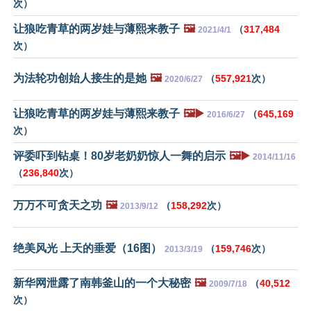
次）
让狼吃青草的两岁娃与薄熙来教子
🖼️
（
317,484
2021/4/1
次）
为法轮功创始人接生的是她
🖼️
（
557,921
次）
2020/6/27
让狼吃青草的两岁娃与薄熙来教子
🖼️▶️
（
645,169
2016/6/27
次）
评委吓到钻桌！80岁老奶奶惊人一舞的启示
🖼️▶️
2014/11/16
（
236,840
次）
万万不可贪天之功
🖼️
（
158,292
次）
2013/9/12
绝美风光 上天的垂爱（16图）
（
159,746
次）
2013/3/19
新华网泄露了南韩釜山的一个大秘密
🖼️
（
40,512
2009/7/18
次）