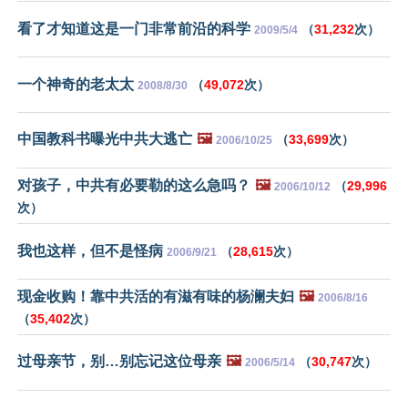
看了才知道这是一门非常前沿的科学
（
31,232
次）
2009/5/4
一个神奇的老太太
（
49,072
次）
2008/8/30
中国教科书曝光中共大逃亡
🖼️
（
33,699
次）
2006/10/25
对孩子，中共有必要勒的这么急吗？
🖼️
（
29,996
2006/10/12
次）
我也这样，但不是怪病
（
28,615
次）
2006/9/21
现金收购！靠中共活的有滋有味的杨澜夫妇
🖼️
2006/8/16
（
35,402
次）
过母亲节，别…别忘记这位母亲
🖼️
（
30,747
次）
2006/5/14