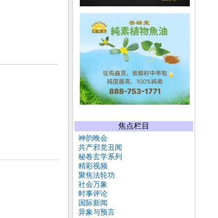
焦点栏目
神韵晚会
共产邪党丑闻
秘卷玄学系列
精彩视频
聚焦法轮功
社会万象
时事评论
国际新闻
异象与预言