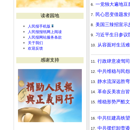
一党独大遍地豆
6.
民心思变借题发
7.
读者园地
美国三辣招宣示
8.
人民报手机版
人民报报纸网上阅读
习近平生日参议
9.
人民报网站服务条款
关于我们
从容面对生活
10.
欢迎反馈
感谢支持
行政肆意凌驾司
11.
中共维稳与民怨
12.
静水流深远胜弯
13.
革命反美攻台皆
14.
维稳形势严酷文
15.
中共狂建高铁望
16.
中共摆烂卸责诿
17.