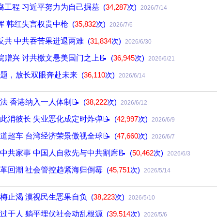
腐工程 习近平努力为自己掘墓
(
34,287
次)
2026/7/14
挥 韩红失言权贵中枪
(
35,832
次)
2026/7/6
反共 中共吞苦果进退两难
(
31,834
次)
2026/6/30
院赠兴 讨共檄文悬美国门之上📝
(
36,945
次)
2026/6/21
难题，放长双眼奔赴未来
(
36,110
次)
2026/6/14
法 香港纳入一人体制📝
(
38,222
次)
2026/6/12
此消彼长 失业恶化成定时炸弹📝
(
42,997
次)
2026/6/9
道超车 台湾经济荣景傲视全球📝
(
47,660
次)
2026/6/7
中共家事 中国人自救先与中共割席📝
(
50,462
次)
2026/6/3
革回潮 社会管控趋紧海归倒霉
(
45,751
次)
2026/5/14
梅止渴 漠视民生恶果自负
(
38,223
次)
2026/5/10
过于人 躺平埋伏社会动乱根源
(
39,514
次)
2026/5/6