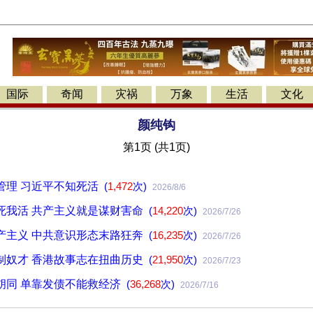
国际
奇闻
灾祸
万象
生活
文化
颜纯钩
第1页 (共1页)
管理 习近平不知死活
(
1,472
次)
2026/8/6
死我活 共产主义就是谋财害命
(
14,220
次)
2026/7/26
产主义 中共意识形态末路狂奔
(
16,235
次)
2026/7/26
制奴才 香港故事志在扭曲历史
(
21,950
次)
2026/7/23
胡同 单靠发债不能救经济
(
36,268
次)
2026/7/16