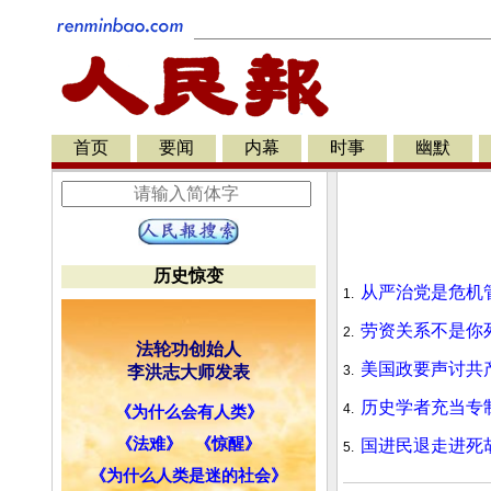
首页
要闻
内幕
时事
幽默
历史惊变
从严治党是危机
1.
劳资关系不是你
2.
法轮功创始人
美国政要声讨共
李洪志大师发表
3.
历史学者充当专
4.
《为什么会有人类》
《法难》
《惊醒》
国进民退走进死
5.
《为什么人类是迷的社会》