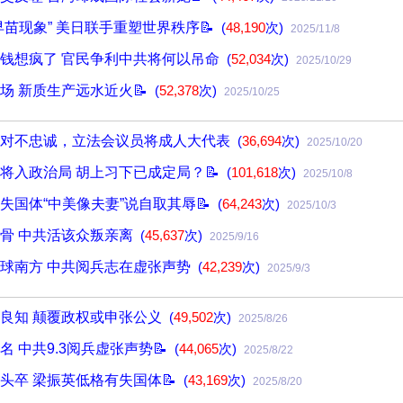
早苗现象” 美日联手重塑世界秩序📝
(
48,190
次)
2025/11/8
钱想疯了 官民争利中共将何以吊命
(
52,034
次)
2025/10/29
场 新质生产远水近火📝
(
52,378
次)
2025/10/25
绝对不忠诚，立法会议员将成人大代表
(
36,694
次)
2025/10/20
将入政治局 胡上习下已成定局？📝
(
101,618
次)
2025/10/8
失国体“中美像夫妻”说自取其辱📝
(
64,243
次)
2025/10/3
骨 中共活该众叛亲离
(
45,637
次)
2025/9/16
球南方 中共阅兵志在虚张声势
(
42,239
次)
2025/9/3
良知 颠覆政权或申张公义
(
49,502
次)
2025/8/26
 中共9.3阅兵虚张声势📝
(
44,065
次)
2025/8/22
头卒 梁振英低格有失国体📝
(
43,169
次)
2025/8/20