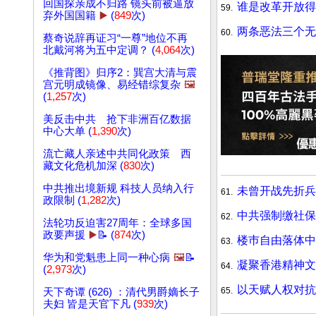
回国探亲成不归路 镜头前被逼放
谁是改革开放得
59.
弃外国国籍
▶️
(
849
次)
两条恶法三个无
60.
蔡奇说辞再证习“一尊”地位不再
北戴河将为五中定调？ (
4,064
次)
《推背图》归序2：巽宫大清与震
宫元明成镜像、易经错综复杂
🖼️
(
1,257
次)
美反击中共 抢下非洲百亿数据
中心大单 (
1,390
次)
流亡藏人亲述中共同化政策 西
藏文化危机加深 (
830
次)
中共推出境新规 科技人员纳入行
未曾开战先折兵
61.
政限制 (
1,282
次)
中共强制缴社保
62.
法轮功反迫害27周年：全球多国
政要声援
▶️
📝 (
874
次)
楼巿自由落体中
63.
华为和党魁患上同一种心病
🖼️
📝
凝聚香港精神文
64.
(
2,973
次)
以天赋人权对抗
65.
天下奇谭 (626) ：清代男爵嫡长子
夫妇 皆是天官下凡 (
939
次)