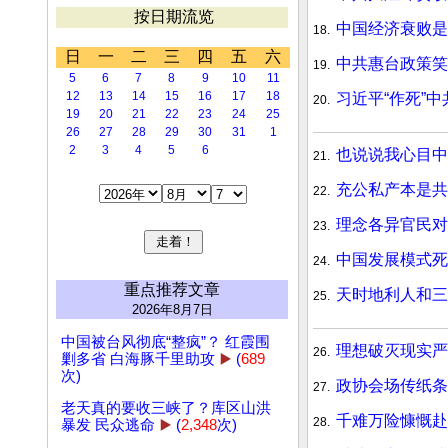
按日期流览
中国经济衰败
18.
日
一
二
三
四
五
六
中共惠台政策
19.
5
6
7
8
9
10
11
12
13
14
15
16
17
18
习近平“作死”
20.
19
20
21
22
23
24
25
26
27
28
29
30
31
1
2
3
4
5
6
也说说我心目中
21.
充公私产本是共
22.
理念各异官民对
23.
中国发展模式死
24.
重点推荐文章
天时地利人和三
25.
2026年8月7日
中国被台风彻底“整疯”？ 红霞围
理想破灭现实严
26.
剿多省 白海豚千里助攻
▶️
(
689
次)
政协会场传纸
27.
老天真的要收三峡了？库区山洪
千难万险慷慨赴
28.
暴发 民众逃命
▶️
(
2,348
次)