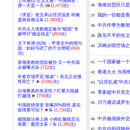
工作难找 生活太难！中国网友：
海南自贸区只是
36.
撑一天是一天
🖼️
(
1,473
次)
我的一切都是香
《求是》发文承认经济温差 却掩
37.
盖致命痛点📝 (
1,389
次)
中共作孽为黎智
38.
中共出入境新规定被斥“锁国” 专
家呼吁“能走快走” (
854
次)
路见不平的仗义
39.
天下奇谭 (628) ：甲骨文中的情与
滨崎步唱空场之
40.
战：妇好与武丁的千古绝唱 (
604
次)
一个国家被一个
41.
冒领美救助贷款被控 又一中共国
企被曝光📝 (
722
次)
香港大火 当局
42.
长春官场罕见“掀桌”！东北正在慢
性死亡？
▶️
(
2,861
次)
“以灾乱港”中
43.
白海豚真的有灵性？盯紧大陆越
李家超中共党文
44.
打越强
▶️
(
759
次)
川习通话成罗生
45.
中国疫情突变 首曝20%阳性 真实
疫情更可怕？
▶️
📝 (
1,734
次)
中共被战狼外交
46.
锁国新法将上路 小粉红脑残言论
挨轰：蠢货太多！📝 (
1,390
次)
中共自招战狼外
47.