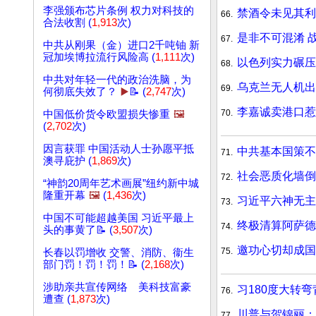
李强颁布芯片条例 权力对科技的
禁酒令未见其利
66.
合法收割 (
1,913
次)
是非不可混淆 
67.
中共从刚果（金）进口2千吨铀 新
冠加埃博拉流行风险高 (
1,111
次)
以色列实力碾压
68.
中共对年轻一代的政治洗脑，为
乌克兰无人机出
69.
何彻底失效了？
▶️
📝 (
2,747
次)
李嘉诚卖港口惹
70.
中国低价货令欧盟损失惨重
🖼️
(
2,702
次)
因言获罪 中国活动人士孙愿平抵
中共基本国策不
71.
澳寻庇护 (
1,869
次)
社会恶质化墙倒
72.
“神韵20周年艺术画展”纽约新中城
隆重开幕
🖼️
(
1,436
次)
习近平六神无
73.
中国不可能超越美国 习近平最上
终极清算阿萨德
74.
头的事黄了📝 (
3,507
次)
邀功心切却成国
75.
长春以罚增收 交警、消防、衞生
部门罚！罚！罚！📝 (
2,168
次)
涉助亲共宣传网络 美科技富豪
习180度大转弯
76.
遭查 (
1,873
次)
川普与贺锦丽
77.