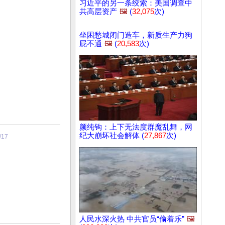
习近平的另一条绞索：美国调查中
共高层资产
🖼️
(
32,075
次)
坐困愁城闭门造车，新质生产力狗
屁不通
🖼️
(
20,583
次)
颜纯钩：上下无法度群魔乱舞，网
纪大崩坏社会解体 (
27,867
次)
/17
人民水深火热 中共官员“偷着乐”
🖼️