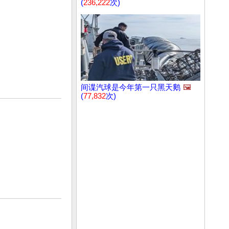
(
236,222
次)
间谍汽球是今年第一只黑天鹅
🖼️
(
77,832
次)