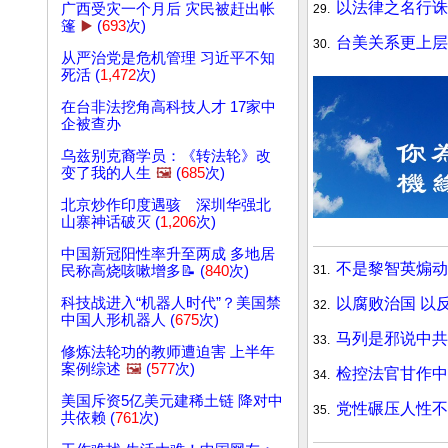
以法律之名行诛
广西受灾一个月后 灾民被赶出帐
29.
篷
▶️
(
693
次)
台美关系更上层
30.
从严治党是危机管理 习近平不知
死活 (
1,472
次)
在台非法挖角高科技人才 17家中
企被查办
乌兹别克裔学员：《转法轮》改
变了我的人生
🖼️
(
685
次)
北京炒作印度遇骇 深圳华强北
山寨神话破灭 (
1,206
次)
中国新冠阳性率升至两成 多地居
不是黎智英煽动
31.
民称高烧咳嗽增多📝 (
840
次)
以腐败治国 以
科技战进入“机器人时代”？美国禁
32.
中国人形机器人 (
675
次)
马列是邪说中共
33.
修炼法轮功的教师遭迫害 上半年
案例综述
🖼️
(
577
次)
检控法官甘作中
34.
美国斥资5亿美元建稀土链 降对中
党性碾压人性不
35.
共依赖 (
761
次)