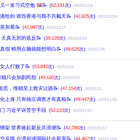
又一发习式空炮
🖼️
📝
(
82,191
次)
2025/12/26
港给的 谁毁香港与我不共戴天📝
(
42,825
次)
2025/12/24
英加冕📝
(
41,867
次)
2025/12/17
 天真无邪的造反📝
(
39,128
次)
2025/12/11
真假 稍用点脑就能想明白📝
(
48,626
次)
2025/12/5
女人打败了📝
(
53,842
次)
2025/12/4
维稳只会加剧民怨
(
49,160
次)
2025/12/2
共发恶，维稳至上救灾让路📝
(
47,154
次)
2025/12/1
化上身 只有独立调查才有真相📝
(
49,447
次)
2025/11/30
门 习近平诉苦空手回
(
52,223
次)
2025/11/27
绑架 世界掀起新反共浪潮📝
(
42,786
次)
2025/11/17
交反噬 台湾却成国际社会新宠📝
(
44,467
次)
2025/11/10