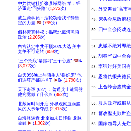
中共供销社扩张县域网络 学：经
济重走“回头路” (
1,273
次)
外交舞台“高巿
48.
波兰裔学员：法轮功给我平静坚
床头金尽政府想
49.
定的力量
🖼️
(
765
次)
四中全会闷戏连
50.
假朴素真特权：揭密北戴河黑箱
政治 (
2,205
次)
忠诚不绝对即
51.
白宫认定中共干预2020大选 美中
竞争不可逆转 (
859
次)
胡春华四中全会
52.
“三个托底”暴露习“三个心虚”
🖼️
📝
(
3,072
次)
李强讨好美国有
53.
白天996晚上与陌生人“拼好床” 他
恩将仇报失德反
54.
们连尊严都拼掉了
▶️
📝 (
1,798
次)
上合峰会虚构全
55.
天下奇谭 (627) ：普通兵士遭雷劈
他究竟做了什么📝 (
882
次)
服从政府或服从
56.
北戴河时间开启 外界观察血雨腥
风的人事争夺战 (
2,415
次)
篡改歴史欺世盗名
57.
白海豚逼近 北京如末日降临 龙脉
被砸
▶️
(
1,302
次)
国家领导人充烂
58.