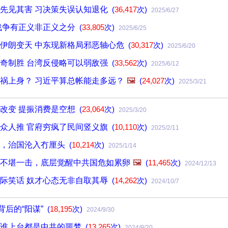
先见其害 习决策失误认知退化
(
36,417
次)
2025/6/27
战争有正义非正义之分
(
33,805
次)
2025/6/25
伊朗变天 中东现新格局邪恶轴心危
(
30,317
次)
2025/6/20
奇制胜 台湾反侵略可以弱敌强
(
33,562
次)
2025/6/12
祸上身？ 习近平算总帐能走多远？
🖼️
(
24,027
次)
2025/3/21
改变 提振消费是空想
(
23,064
次)
2025/3/20
众人推 官府穷疯了民间竖义旗
(
10,110
次)
2025/2/11
主，治国沦入冇厘头
(
10,214
次)
2025/1/14
不堪一击，底层觉醒中共国危如累卵
🖼️
(
11,465
次)
2024/12/13
际笑话 奴才心态无非自取其辱
(
14,262
次)
2024/10/7
背后的“阳谋”
(
18,195
次)
2024/9/30
：谁上台都是中共的噩梦
(
13,265
次)
2024/9/20