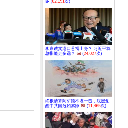
📝 (
82,191
次)
李嘉诚卖港口惹祸上身？ 习近平算
总帐能走多远？
🖼️
(
24,027
次)
终极清算阿萨德不堪一击，底层觉
醒中共国危如累卵
🖼️
(
11,465
次)