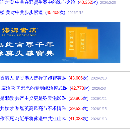
连之实 中共在郭贤生案中的诛心之论
(
40,352
次)
2026/2/20
楼 美对中共步步紧逼
(
45,408
次)
2026/2/15
香港人 是香港人选择了黎智英📝
(
43,606
次)
2026/2/10
反腐治党 习邪恶的专制统治模式📝
(
42,773
次)
2026/2/3
是邪教 共产主义更是弥天泡影📝
(
39,865
次)
2026/1/21
共奴才 黎智英高风亮节不求情📝
(
39,535
次)
2026/1/15
作不死 习近平将葬送中共江山📝
(
41,038
次)
2026/1/13