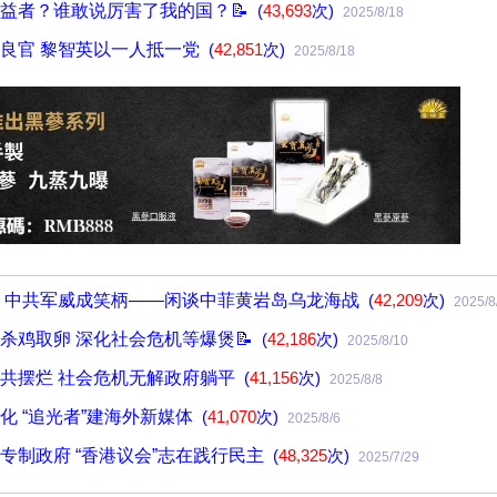
益者？谁敢说厉害了我的国？📝
(
43,693
次)
2025/8/18
良官 黎智英以一人抵一党
(
42,851
次)
2025/8/18
 中共军威成笑柄——闲谈中菲黄岩岛乌龙海战
(
42,209
次)
2025/8
杀鸡取卵 深化社会危机等爆煲📝
(
42,186
次)
2025/8/10
共摆烂 社会危机无解政府躺平
(
41,156
次)
2025/8/8
化 “追光者”建海外新媒体
(
41,070
次)
2025/8/6
专制政府 “香港议会”志在践行民主
(
48,325
次)
2025/7/29