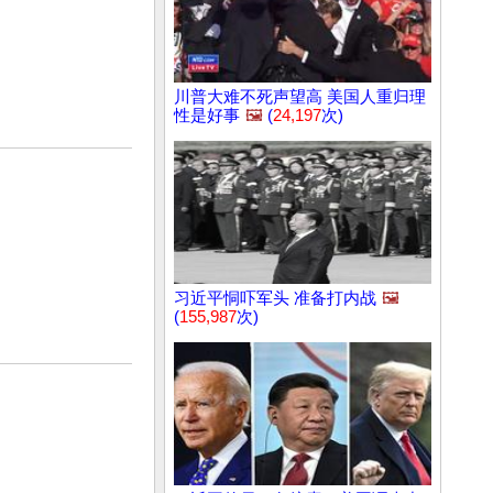
川普大难不死声望高 美国人重归理
性是好事
🖼️
(
24,197
次)
习近平恫吓军头 准备打内战
🖼️
(
155,987
次)