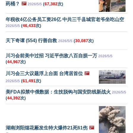
药桶？
🖼️
(
67,382
次)
2026/5/5
年税收4亿公务员工资26亿 中共三千县城官老爷坐吃山空
(
46,433
次)
2026/5/5
天下奇谭 (554) 行善自救
(
30,087
次)
2026/5/5
川习会前美中过招 习近平伤敌八百自损一万
2026/5/5
(
44,967
次)
川习会三大议题浮上台面 台湾居首位
🖼️
(
61,491
次)
2026/5/5
美FDA拟禁中俄数据：生技脱钩与国安防线新战火
2026/5/5
(
44,392
次)
湖南浏阳烟花厰发生特大爆炸21死61伤
🖼️