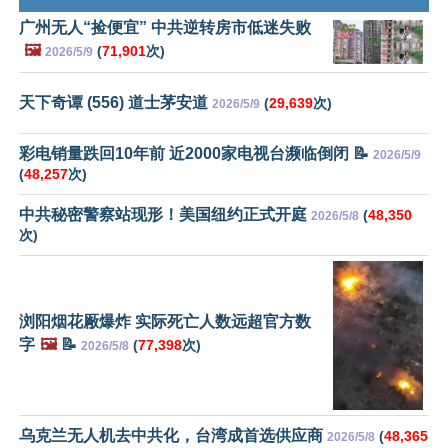
广州无人“捡便宜” 中共逆转房市低迷失败
🖼️
(
71,901
次)
2026/5/9
天下奇谭 (556) 道士茅安道
(
29,639
次)
2026/5/9
彩电销量跌回10年前 近2000家电视台濒临倒闭 📝
2026/5/9
(
48,257
次)
中共秘密警察站现形！美国纽约正式开庭
(
48,350
2026/5/8
次)
浏阳烟花厰爆炸 实际死亡人数远超官方数
字
🖼️
📝
(
77,398
次)
2026/5/8
乌克兰无人机去中共化，台湾成首选供应商
(
48,365
2026/5/8