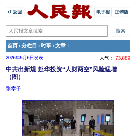
↺ 返回 
电子报
正體版
首页
分栏目
时事
文章
›
›
›
：
2026年5月6日
发表
人气：
73,889
中共出新规 赴华投资“人财两空”风险猛增
（图）
张幸子