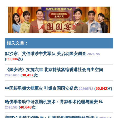
相关文章：
默沙东、艾伯维涉中共军队 美启动国安调查
2026/7/5
(
39,006
次)
《国安法》实施六年 北京持续紧缩香港社会自由空间
(
30,437
次)
2026/6/30
中国籍男拥大批军火 引爆泰国国安疑虑
(
50,842
次)
2026/5/12
哈佛学者助中研发脑机技术：背弃学术伦理与国安 📝
(
40,648
次)
2026/5/5
美FDA拟禁中俄数据：生技脱钩与国安防线新战火