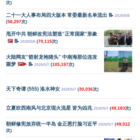
次)
二十一大人事布局四大版本 常委最新名单流出 📝
2026/5/8
(
56,297
次)
甩开中共 朝鲜改宪法塑造“正常国家”形象
🖼️
📝
(
70,115
次)
2026/5/8
大陆网友“箭射龙袍猪头” 中南海那位连发
噩梦
🖼️▶️
📝
(
105,197
次)
2026/5/7
天下奇谭 (555) 洛水神女
(
30,036
次)
2026/5/7
立夏吹西南风与北京现火流星 皆为凶兆
(
49,183
次)
2026/5/7
朝鲜修宪放弃统一半岛 金正恩打脸习近平
(
49,512
2026/5/7
次)