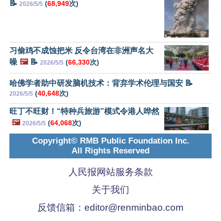
📝
(
68,949
次)
2026/5/5
习偷鸡不成蚀把米 反令台湾在非洲声名大
噪
🖼️
📝
(
66,330
次)
2026/5/5
哈佛学者助中研发脑机技术：背弃学术伦理与国安 📝
(
40,648
次)
2026/5/5
旺丁不旺财！“特种兵旅游”模式令港人哗然
🖼️
(
64,068
次)
2026/5/5
Copyright© RMB Public Foundation Inc.
All Rights Reserved
人民报网站服务条款
关于我们
反馈信箱：
editor@renminbao.com