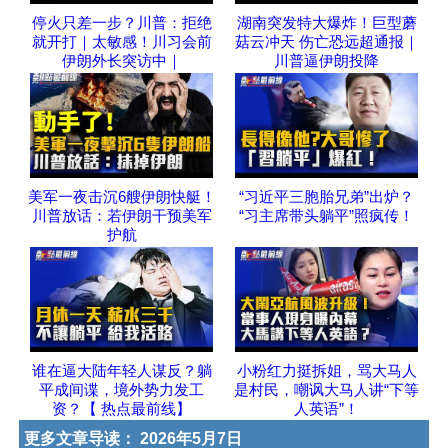
停火只差一步？川普：拒绝
湖南突发特大爆炸！巨型蘑
就开打｜太敏感！川习会前
菇云冲天 伤亡恐远超通报｜
伊朗外长突访中｜
川普逼伊朗投降
美军一夜击沉6艘伊朗快艇！
“习近平三胞胎兄弟”出炉？
川普放话：若伊朗干预美军
“习主席带头躺平”照疯传！
护航
谁在逼大陆年轻人谋反？躺
小粉红力挺拆姐，骂大马人
平成间谍，境外势力发工
是村民，嘲讽大马人讲“下等
资？【 热点最前线】
人英语”！
更多文章导读：
2026年5月7日