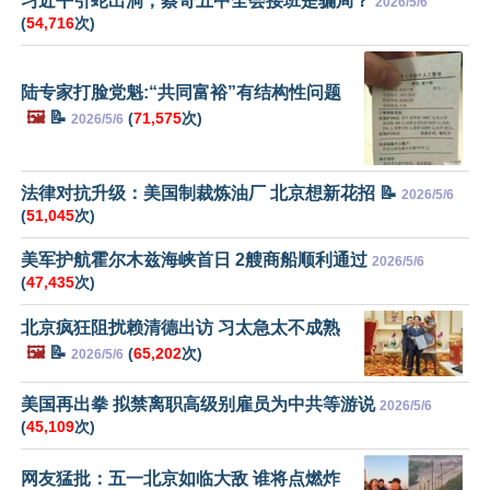
习近平引蛇出洞，蔡奇五中全会接班是骗局？
2026/5/6
(
54,716
次)
陆专家打脸党魁:“共同富裕”有结构性问题
🖼️
📝
(
71,575
次)
2026/5/6
法律对抗升级：美国制裁炼油厂 北京想新花招 📝
2026/5/6
(
51,045
次)
美军护航霍尔木兹海峡首日 2艘商船顺利通过
2026/5/6
(
47,435
次)
北京疯狂阻扰赖清德出访 习太急太不成熟
🖼️
📝
(
65,202
次)
2026/5/6
美国再出拳 拟禁离职高级别雇员为中共等游说
2026/5/6
(
45,109
次)
网友猛批：五一北京如临大敌 谁将点燃炸