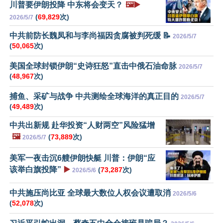
川普要伊朗投降 中东将会变天？
🖼️▶️
(
69,829
次)
2026/5/7
中共前防长魏凤和与李尚福因贪腐被判死缓 📝
2026/5/7
(
50,065
次)
美国全球封锁伊朗“史诗狂怒”直击中俄石油命脉
2026/5/7
(
48,967
次)
捕鱼、采矿与战争 中共测绘全球海洋的真正目的
2026/5/7
(
49,489
次)
中共出新规 赴华投资“人财两空”风险猛增
🖼️
(
73,889
次)
2026/5/7
美军一夜击沉6艘伊朗快艇 川普：伊朗“应
该举白旗投降”
▶️
(
73,287
次)
2026/5/6
中共施压尚比亚 全球最大数位人权会议遭取消
2026/5/6
(
52,078
次)