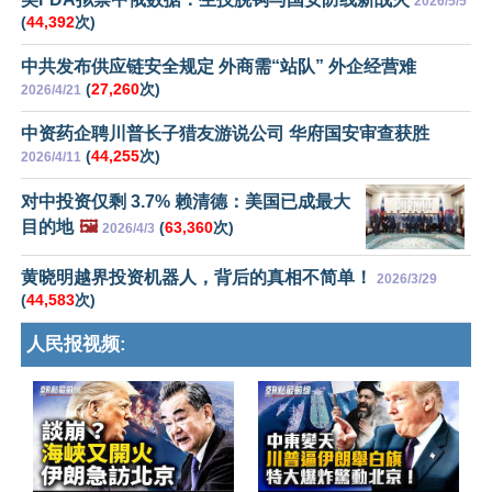
2026/5/5
(
44,392
次)
中共发布供应链安全规定 外商需“站队” 外企经营难
(
27,260
次)
2026/4/21
中资药企聘川普长子猎友游说公司 华府国安审查获胜
(
44,255
次)
2026/4/11
对中投资仅剩 3.7% 赖清德：美国已成最大
目的地
🖼️
(
63,360
次)
2026/4/3
黄晓明越界投资机器人，背后的真相不简单！
2026/3/29
(
44,583
次)
人民报视频: