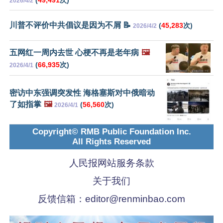
(
49,491
次)
2026/4/2
川普不评价中共倡议是因为不屑 📝
(
45,283
次)
2026/4/2
五网红一周内去世 心梗不再是老年病
🖼️
(
66,935
次)
2026/4/1
密访中东强调突发性 海格塞斯对中俄暗动
了如指掌
🖼️
(
56,560
次)
2026/4/1
Copyright© RMB Public Foundation Inc.
All Rights Reserved
人民报网站服务条款
关于我们
反馈信箱：
editor@renminbao.com