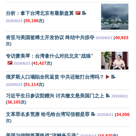
分析：拿下台湾北京有最新盘算
🖼️
📝
(
55,186
次)
2026/6/23
肯亚与美国签稀土开发协议 终结中共掠夺
(
40,923
2026/6/23
次)
专访萧美琴：台湾拿什么对抗北京“战狼”
🖼️
(
41,427
次)
2026/6/23
俄罗斯人口塌陷全民返贫 中共还敢打台湾吗？
▶️
📝
(
51,114
次)
2026/6/22
习近平生日参议院赠兴 讨共檄文悬美国门之上 📝
2026/6/21
(
36,105
次)
文革罪名多荒唐 给毛给台湾写信都是罪 📝
(
34,056
2026/6/21
次)
美国与伊朗签署终战“谅解备忘录”
(
34,820
次)