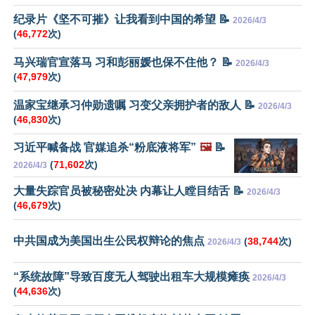
纪录片《坚不可摧》让我看到中国的希望 📝
2026/4/3
(
46,772
次)
马兴瑞官宣落马 习和彭丽媛也保不住他？ 📝
2026/4/3
(
47,979
次)
温家宝继承习仲勋遗嘱 习变父亲拥护者的敌人 📝
2026/4/3
(
46,830
次)
习近平喊备战 官媒追杀“粉底液将军”
🖼️
📝
(
71,602
次)
2026/4/3
大量失踪官员被秘密处决 内幕让人瞠目结舌 📝
2026/4/3
(
46,679
次)
中共国成为美国出生公民权辩论的焦点
(
38,744
次)
2026/4/3
“系统故障”导致百度无人驾驶出租车大规模瘫痪
2026/4/3
(
44,636
次)