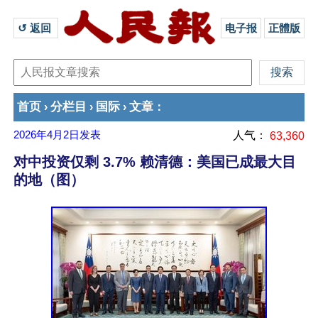
↺ 返回 
电子报
正體版
首页
分栏目
国际
文章
›
›
›
：
2026年4月2日
发表
人气：
63,360
对中投资仅剩 3.7% 赖清德：美国已成最大目
的地（图）