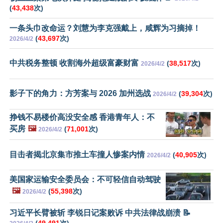
(
43,438
次)
一条头巾改命运？刘慧为李克强戴上，咸辉为习摘掉！
(
43,697
次)
2026/4/2
中共税务整顿 收割海外超级富豪财富
(
38,517
次)
2026/4/2
影子下的角力：方芳案与 2026 加州选战
(
39,304
次)
2026/4/2
挣钱不易楼价高没安全感 香港青年人：不
买房
🖼️
(
71,001
次)
2026/4/2
目击者揭北京集市推土车撞人惨案内情
(
40,905
次)
2026/4/2
美国家运输安全委员会：不可轻信自动驾驶
🖼️
(
55,398
次)
2026/4/2
习近平长臂被斩 李锐日记案败诉 中共法律战崩溃 📝