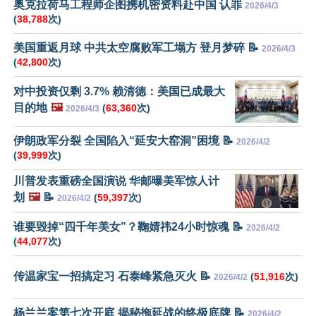
奥克拉荷马工程师企图携机密资料赴中国 认罪
2026/4/3
(
38,788
次)
美国重返月球 中共太空腐败军工塌方 登月梦碎 📝
2026/4/3
(
42,800
次)
对中投资仅剩 3.7% 赖清德：美国已成最大
目的地
🖼️
(
63,360
次)
2026/4/3
伊朗政军分裂 全国陷入“延安大窑洞”困境 📝
2026/4/2
(
39,999
次)
川普发表重磅全国演说 华邮曝美军惊人计
划
🖼️
📝
(
59,397
次)
2026/4/2
谁要毁掉“四千年美女”？鞠婧祎24小时惊魂 📝
2026/4/2
(
44,077
次)
传温家宝一招搞定习 石泰峰紧急灭火 📝
(
51,916
次)
2026/4/2
杨兰兰案第七次开庭 揭秘拖延战的终极底牌 📝
2026/4/2