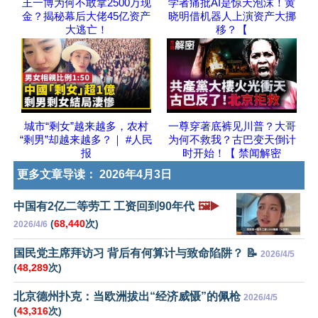
王一博为何不敢拿2500万现
学者痛批AI是惊天泡沫！黄
金？揭秘幕后大佬45亿资产
晓明借机器人上演资产大挪
大逃亡！
移？【
城市“剩女”越来越多，农村
一尊穿著底裤见川普？大哥
“剩男”却越来越多？｜ #人民
为何不救我？古巴变天倒计
报
时开始！【 禁闻解密
更多文章导读：
2026年4月3日
中国有2亿二等劳工 工资回到90年代
🖼️▶️
(
68,440
次)
2026/4/6
国民党主席拜访习 背后有何算计与致命陷阱？ 📝
2026/4/5
(
48,289
次)
北京德州扑克：当欧洲拔出“经济威慑”的佩枪
2026/4/5
(
43,316
次)