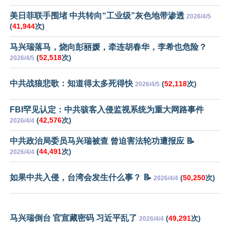
美日菲联手围堵 中共转向“工业级”灰色地带渗透
2026/4/5
(
41,944
次)
马兴瑞落马，烧向彭丽媛，牵连胡春华，李希也危险？
(
52,518
次)
2026/4/5
中共战狼悲歌：知道得太多死得快
(
52,118
次)
2026/4/5
FBI罕见认定：中共骇客入侵监视系统为重大网路事件
(
42,576
次)
2026/4/4
中共政治局委员马兴瑞被查 曾迫害法轮功遭报应 📝
(
44,491
次)
2026/4/4
如果中共入侵，台湾会发生什么事？ 📝
(
50,250
次)
2026/4/4
马兴瑞倒台 官宣藏密码 习近平乱了
(
49,291
次)
2026/4/4