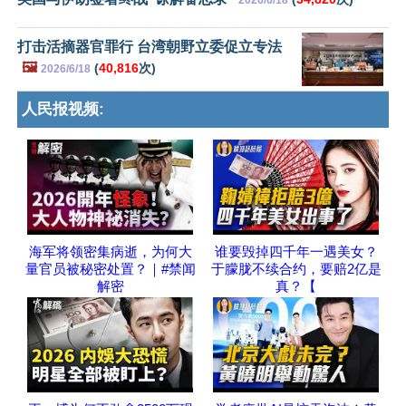
2026/6/18
打击活摘器官罪行 台湾朝野立委促立专法
🖼️
(
40,816
次)
2026/6/18
人民报视频:
海军将领密集病逝，为何大
谁要毁掉四千年一遇美女？
量官员被秘密处置？｜#禁闻
于朦胧不续合约，要赔2亿是
解密
真？【