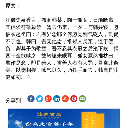
原文：

汪御史泉香言，布商韩某，阗一狐女，日渐眡羸，
其侣求符箓劾禁，暂去仍来。一夕，与韩共寝，忽
披衣起坐曰：君有异念耶？何忽觉刚气砭人，刺促
不宁也。韩曰：吾无他念，惟邻人吴某，逼于偿
负，鬻其子为歌童，吾不忍其衣冠之后沦下贱，捐
四十金欲赎之，故转辗未眠耳。狐女蹶然推枕曰：
君作是念，即是善人，害善人者有大罚，吾自此逝
矣。以吻相接，嘘气良久，乃挥手而去，韩自是壮
分享到：