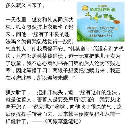
多久就又回来了。

一天夜里，狐女和韩某同床共
枕，狐女忽然披上衣服坐了起
来，问他：“您有了不良的想
法吗？为何我忽然觉得一股刚
气直扎人，使我局促不安。”韩某道：“我没有别的想
法，只有邻居吴某被追债，迫于无奈把他儿子卖为
了歌童，我不忍心看到书香门第的后人沦为下贱之
辈，因此筹措了四十两银子想要把他赎出来，我正
在考虑此事，所以辗转未眠。”

狐女听了，一把推开枕头，道：“您有这样的想法，
就是位善人，害善人是要受严厉惩罚的，我要从此
离开您了。”说完嘴对著嘴，向他吹了很久的气，之
后便挥挥手转身而去。后来韩某便恢复得和从前一
样健壮了。——《阅微草堂笔记》
