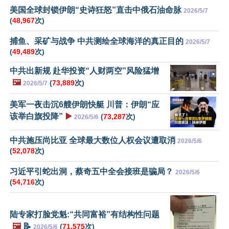
美国全球封锁伊朗“史诗狂怒”直击中俄石油命脉
2026/5/7
(
48,967
次)
捕鱼、采矿与战争 中共测绘全球海洋的真正目的
2026/5/7
(
49,489
次)
中共出新规 赴华投资“人财两空”风险猛增
🖼️
(
73,889
次)
2026/5/7
美军一夜击沉6艘伊朗快艇 川普：伊朗“应
该举白旗投降”
▶️
(
73,287
次)
2026/5/6
中共施压尚比亚 全球最大数位人权会议遭取消
2026/5/6
(
52,078
次)
习近平引蛇出洞，蔡奇五中全会接班是骗局？
2026/5/6
(
54,716
次)
陆专家打脸党魁:“共同富裕”有结构性问题
🖼️
📝
(
71,575
次)
2026/5/6