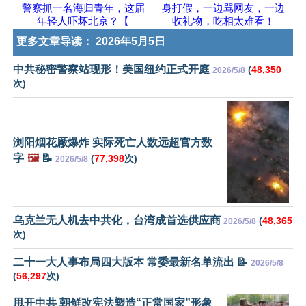
警察抓一名海归青年，这届
身打假，一边骂网友，一边
年轻人吓坏北京？【
收礼物，吃相太难看！
更多文章导读：
2026年5月5日
中共秘密警察站现形！美国纽约正式开庭
(
48,350
2026/5/8
次)
浏阳烟花厰爆炸 实际死亡人数远超官方数
字
🖼️
📝
(
77,398
次)
2026/5/8
乌克兰无人机去中共化，台湾成首选供应商
(
48,365
2026/5/8
次)
二十一大人事布局四大版本 常委最新名单流出 📝
2026/5/8
(
56,297
次)
甩开中共 朝鲜改宪法塑造“正常国家”形象