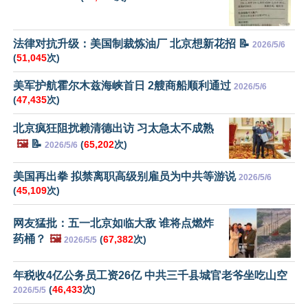
法律对抗升级：美国制裁炼油厂 北京想新花招 📝
2026/5/6
(
51,045
次)
美军护航霍尔木兹海峡首日 2艘商船顺利通过
2026/5/6
(
47,435
次)
北京疯狂阻扰赖清德出访 习太急太不成熟
🖼️
📝
(
65,202
次)
2026/5/6
美国再出拳 拟禁离职高级别雇员为中共等游说
2026/5/6
(
45,109
次)
网友猛批：五一北京如临大敌 谁将点燃炸
药桶？
🖼️
(
67,382
次)
2026/5/5
年税收4亿公务员工资26亿 中共三千县城官老爷坐吃山空
(
46,433
次)
2026/5/5