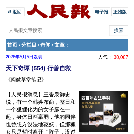
↺ 返回 
电子报
正體版
首页
分栏目
奇闻
文章
›
›
›
：
2026年5月5日
发表
人气：
30,087
天下奇谭 (554) 行善自救
《阅微草堂笔记》
【人民报消息】王香泉御史
说，有一个韩姓布商，整日和
一个狐貍化为的女子腻在一
起，身体日渐羸弱，他的同伴
也曾想方设法地驱妖，但那狐
女只是暂时离开了阵子，没过