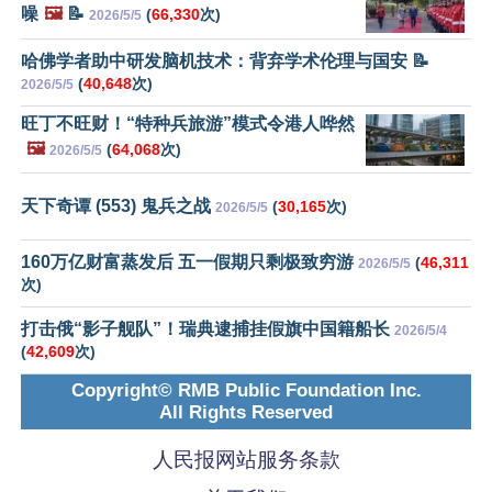
噪
🖼️
📝
(
66,330
次)
2026/5/5
哈佛学者助中研发脑机技术：背弃学术伦理与国安 📝
(
40,648
次)
2026/5/5
旺丁不旺财！“特种兵旅游”模式令港人哗然
🖼️
(
64,068
次)
2026/5/5
天下奇谭 (553) 鬼兵之战
(
30,165
次)
2026/5/5
160万亿财富蒸发后 五一假期只剩极致穷游
(
46,311
2026/5/5
次)
打击俄“影子舰队”！瑞典逮捕挂假旗中国籍船长
2026/5/4
(
42,609
次)
Copyright© RMB Public Foundation Inc.
All Rights Reserved
人民报网站服务条款