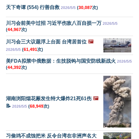
天下奇谭 (554) 行善自救
(
30,087
次)
2026/5/5
川习会前美中过招 习近平伤敌八百自损一万
2026/5/5
(
44,967
次)
川习会三大议题浮上台面 台湾居首位
🖼️
(
61,491
次)
2026/5/5
美FDA拟禁中俄数据：生技脱钩与国安防线新战火
2026/5/5
(
44,392
次)
湖南浏阳烟花厰发生特大爆炸21死61伤
🖼️
📝
(
68,949
次)
2026/5/5
习偷鸡不成蚀把米 反令台湾在非洲声名大