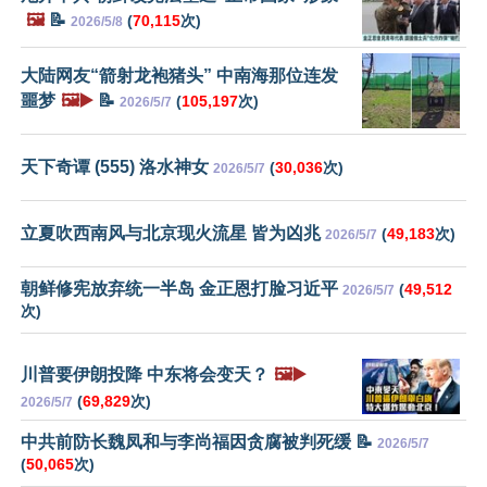
🖼️
📝
(
70,115
次)
2026/5/8
大陆网友“箭射龙袍猪头” 中南海那位连发
噩梦
🖼️▶️
📝
(
105,197
次)
2026/5/7
天下奇谭 (555) 洛水神女
(
30,036
次)
2026/5/7
立夏吹西南风与北京现火流星 皆为凶兆
(
49,183
次)
2026/5/7
朝鲜修宪放弃统一半岛 金正恩打脸习近平
(
49,512
2026/5/7
次)
川普要伊朗投降 中东将会变天？
🖼️▶️
(
69,829
次)
2026/5/7
中共前防长魏凤和与李尚福因贪腐被判死缓 📝
2026/5/7
(
50,065
次)