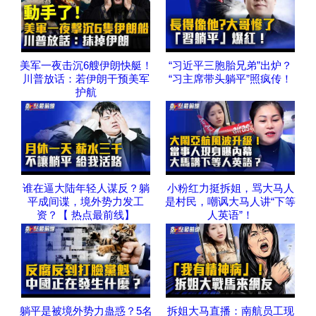
美军一夜击沉6艘伊朗快艇！
“习近平三胞胎兄弟”出炉？
川普放话：若伊朗干预美军
“习主席带头躺平”照疯传！
护航
谁在逼大陆年轻人谋反？躺
小粉红力挺拆姐，骂大马人
平成间谍，境外势力发工
是村民，嘲讽大马人讲“下等
资？【 热点最前线】
人英语”！
躺平是被境外势力蛊惑？5名
拆姐大马直播：南航员工现