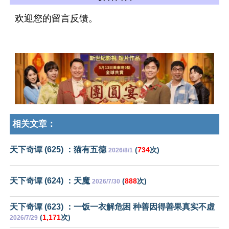
欢迎您的留言反馈。
相关文章：
天下奇谭 (625) ：猫有五德
(
734
次)
2026/8/1
天下奇谭 (624) ：天魔
(
888
次)
2026/7/30
天下奇谭 (623) ：一饭一衣解危困 种善因得善果真实不虚
(
1,171
次)
2026/7/29