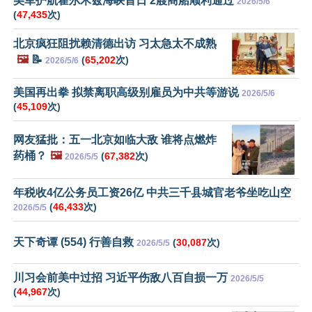
美军护航霍尔木兹海峡首日 2艘商船顺利通过
2026/5/6
(
47,435
次)
北京疯狂阻扰赖清德出访 习太急太不成熟
🖼️
📝
(
65,202
次)
2026/5/6
美国再出拳 拟禁离职高级别雇员为中共等游说
2026/5/6
(
45,109
次)
网友猛批：五一北京如临大敌 谁将点燃炸
药桶？
🖼️
(
67,382
次)
2026/5/5
年税收4亿公务员工资26亿 中共三千县城官老爷坐吃山空
(
46,433
次)
2026/5/5
天下奇谭 (554) 行善自救
(
30,087
次)
2026/5/5
川习会前美中过招 习近平伤敌八百自损一万
2026/5/5
(
44,967
次)