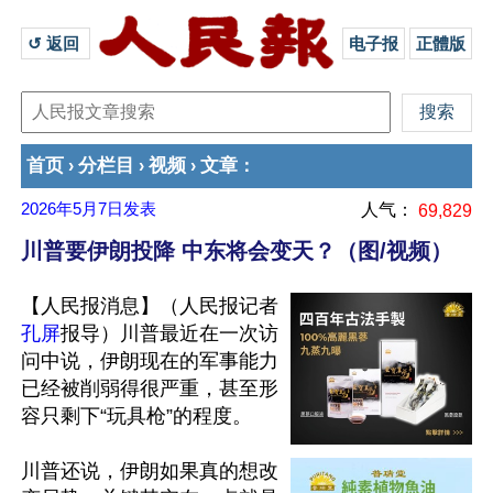
↺ 返回 
电子报
正體版
首页
分栏目
视频
文章
›
›
›
：
2026年5月7日
发表
人气：
69,829
川普要伊朗投降 中东将会变天？（图/视频）
【人民报消息】（人民报记者
孔屏
报导）川普最近在一次访
问中说，伊朗现在的军事能力
已经被削弱得很严重，甚至形
容只剩下“玩具枪”的程度。

川普还说，伊朗如果真的想改