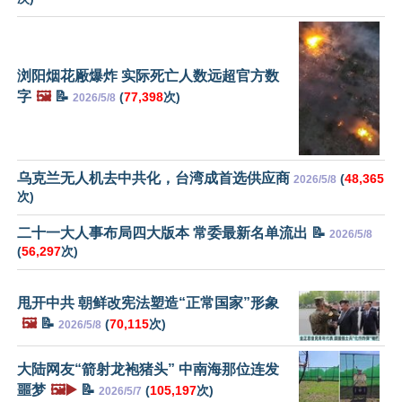
浏阳烟花厰爆炸 实际死亡人数远超官方数
字
🖼️
📝
(
77,398
次)
2026/5/8
乌克兰无人机去中共化，台湾成首选供应商
(
48,365
2026/5/8
次)
二十一大人事布局四大版本 常委最新名单流出 📝
2026/5/8
(
56,297
次)
甩开中共 朝鲜改宪法塑造“正常国家”形象
🖼️
📝
(
70,115
次)
2026/5/8
大陆网友“箭射龙袍猪头” 中南海那位连发
噩梦
🖼️▶️
📝
(
105,197
次)
2026/5/7