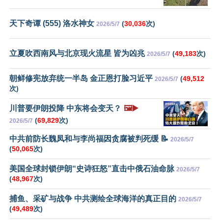
天下奇谭 (555) 洛水神女
(
30,036
次)
2026/5/7
立夏吹西南风与北京现火流星 皆为凶兆
(
49,183
次)
2026/5/7
朝鲜修宪放弃统一半岛 金正恩打脸习近平
(
49,512
2026/5/7
次)
川普要伊朗投降 中东将会变天？
🖼️▶️
(
69,829
次)
2026/5/7
中共前防长魏凤和与李尚福因贪腐被判死缓 📝
2026/5/7
(
50,065
次)
美国全球封锁伊朗“史诗狂怒”直击中俄石油命脉
2026/5/7
(
48,967
次)
捕鱼、采矿与战争 中共测绘全球海洋的真正目的
2026/5/7
(
49,489
次)