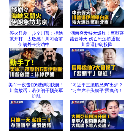
停火只差一步？川普：拒绝
湖南突发特大爆炸！巨型蘑
就开打｜太敏感！川习会前
菇云冲天 伤亡恐远超通报｜
伊朗外长突访中｜
川普逼伊朗投降
美军一夜击沉6艘伊朗快艇！
“习近平三胞胎兄弟”出炉？
川普放话：若伊朗干预美军
“习主席带头躺平”照疯传！
护航