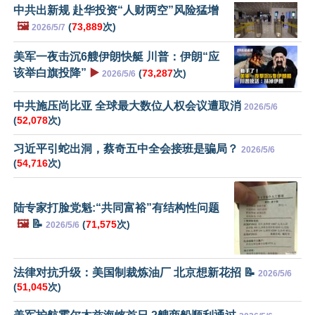
中共出新规 赴华投资“人财两空”风险猛增
🖼️
(
73,889
次)
2026/5/7
美军一夜击沉6艘伊朗快艇 川普：伊朗“应
该举白旗投降”
▶️
(
73,287
次)
2026/5/6
中共施压尚比亚 全球最大数位人权会议遭取消
2026/5/6
(
52,078
次)
习近平引蛇出洞，蔡奇五中全会接班是骗局？
2026/5/6
(
54,716
次)
陆专家打脸党魁:“共同富裕”有结构性问题
🖼️
📝
(
71,575
次)
2026/5/6
法律对抗升级：美国制裁炼油厂 北京想新花招 📝
2026/5/6
(
51,045
次)