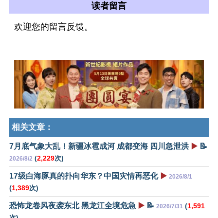
读者留言
欢迎您的留言反馈。
相关文章：
7月底气象大乱！新疆冰雹成河 成都变海 四川急泄洪
▶️
📝
(
2,229
次)
2026/8/2
17级白海豚真的扑向华东？中国灾情再恶化
▶️
2026/8/1
(
1,389
次)
恐怖龙卷风夜袭东北 黑龙江全境危急
▶️
📝
(
1,591
2026/7/31
次)