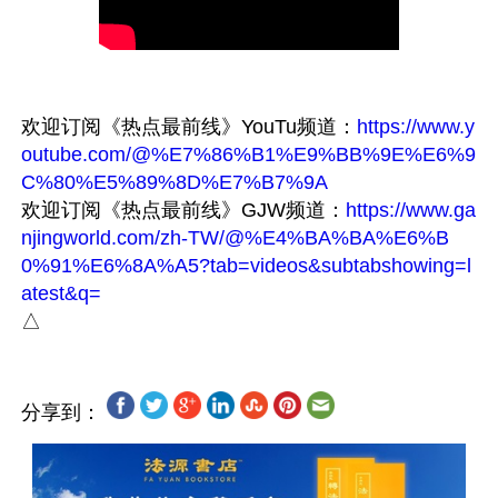
欢迎订阅《热点最前线》YouTu频道：
https://www.y
outube.com/@%E7%86%B1%E9%BB%9E%E6%9
C%80%E5%89%8D%E7%B7%9A
欢迎订阅《热点最前线》GJW频道：
https://www.ga
njingworld.com/zh-TW/@%E4%BA%BA%E6%B
0%91%E6%8A%A5?tab=videos&subtabshowing=l
atest&q=
分享到：