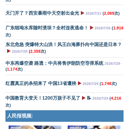
天门开了？西安暴雨中天空射出金光
▶️
(
2,069
次)
2026/7/31
广东细坳水库随时溃坝？全村连夜逃命！
▶️
(
1,916
2026/7/30
次)
东北危急 突爆特大山洪！风王白海豚扑向中国还是日本？
▶️
(
2,358
次)
2026/7/30
中东再爆空袭 路透：中共将售伊朗防空导弹系统
2026/7/29
(
1,174
次)
红霞真正的杀招来了 中国13省遭殃
▶️
(
1,746
次)
2026/7/29
中国教育大变天！1200万孩子不见了
▶️
📝
(
4,216
2026/7/29
次)
人民报视频: