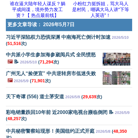
谁在逼大陆年轻人谋反？躺
小粉红力挺拆姐，骂大马人
平成间谍，境外势力发工
是村民，嘲讽大马人讲“下等
资？【 热点最前线】
人英语”！
更多文章导读：
2026年5月7日
习近平深陷权力恐惧深渊 中南海死亡倒计时加速
2026/5/10
(
51,516
次)
中共派小学生参加海参崴阅兵式 全民愤怒
🖼️
📝
(
71,294
次)
2026/5/10
广州无人“捡便宜” 中共逆转房市低迷失败
🖼️
(
71,901
次)
2026/5/9
天下奇谭 (556) 道士茅安道
(
29,639
次)
2026/5/9
彩电销量跌回10年前 近2000家电视台濒临倒闭 📝
2026/5/9
(
48,257
次)
中共秘密警察站现形！美国纽约正式开庭
(
48,350
2026/5/8
次)