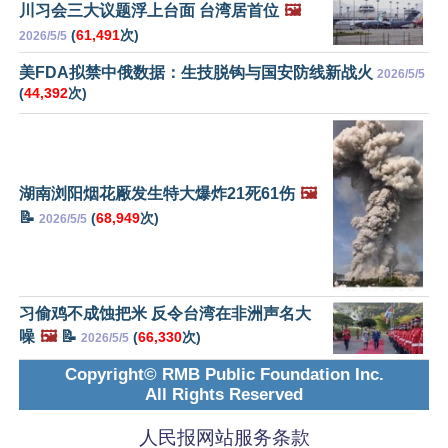
川习会三大议题浮上台面 台湾居首位
🖼️
(
61,491
次)
2026/5/5
美FDA拟禁中俄数据：生技脱钩与国安防线新战火
2026/5/5
(
44,392
次)
湖南浏阳烟花厰发生特大爆炸21死61伤
🖼️
📝
(
68,949
次)
2026/5/5
习偷鸡不成蚀把米 反令台湾在非洲声名大
噪
🖼️
📝
(
66,330
次)
2026/5/5
Copyright© RMB Public Foundation Inc.
All Rights Reserved
人民报网站服务条款