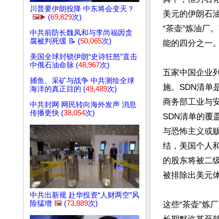
川普要伊朗投降 中东将会变天？
美元的伊朗石
🖼️▶️
(
69,829
次)
“茶壶”炼油
中共前防长魏凤和与李尚福因贪
腐被判死缓 📝 (
50,065
次)
能的四分之一。
美国全球封锁伊朗“史诗狂怒”直击
中俄石油命脉 (
48,967
次)
五家中国企业列
捕鱼、采矿与战争 中共测绘全球
施。SDN清单
海洋的真正目的 (
49,489
次)
商务部工业与安
中共封网 网民转向海外发声 消息
传播更快 (
38,054
次)
SDN清单的
与恐怖主义或
结，美国个人
的股东将被二
被排除出美元体
中共出新规 赴华投资“人财两空”风
险猛增
🖼️
(
73,889
次)
这些“茶壶”