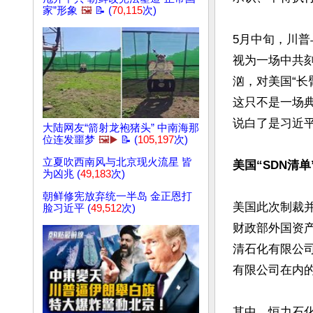
家”形象
🖼️
📝 (
70,115
次)
5月中旬，川
视为一场中共刻
汹，对美国“长
这只不是一场典
说白了是习近平
大陆网友“箭射龙袍猪头” 中南海那
位连发噩梦
🖼️▶️
📝 (
105,197
次)
立夏吹西南风与北京现火流星 皆
美国“SDN清
为凶兆 (
49,183
次)
朝鲜修宪放弃统一半岛 金正恩打
美国此次制裁并
脸习近平 (
49,512
次)
财政部外国资
清石化有限公
有限公司在内
其中，恒力石