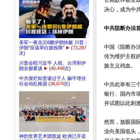
长期默许甚至
决心，成为中共
中共阻断办法
美军一夜击沉6艘伊朗快艇 川普：
中国《阻断办法
伊朗“应该举白旗投降”
▶️
(
73,287
次)
传为维护主权
川普会晤习近平 人权、台湾和伊
族主义鸡血。

朗全都要谈
▶️
(
40,448
次)
中共摆烂卸责诿过于人 躺平埋伏
社会动乱根源 (
38,674
次)
中共此举有三
银行、国内市
并试图以此刺
然而，放眼国
业向美国低头
神韵世界艺术团凯旋 欧洲已开卖