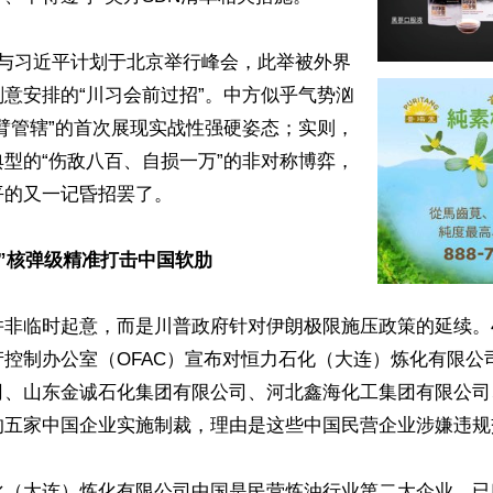
普与习近平计划于北京举行峰会，此举被外界
意安排的“川习会前过招”。中方似乎气势汹
臂管辖”的首次展现实战性强硬姿态；实则，
型的“伤敌八百、自损一万”的非对称博弈，
的又一记昏招罢了。

单”核弹级精准打击中国软肋
非临时起意，而是川普政府针对伊朗极限施压政策的延续。4
产控制办公室（OFAC）宣布对恒力石化（大连）炼化有限公
司、山东金诚石化集团有限公司、河北鑫海化工集团有限公司
的五家中国企业实施制裁，理由是这些中国民营企业涉嫌违规
化（大连）炼化有限公司中国是民营炼油行业第二大企业，已