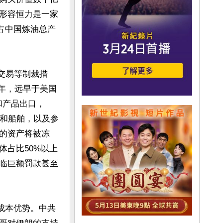
形容恒力是一家
占中国炼油总产
交易等制裁措
3年，远早于美国
产品出口， 
业和船舶，以及参
的资产将被冻
体占比50%以上
临巨额罚款甚至
成本优势。中共