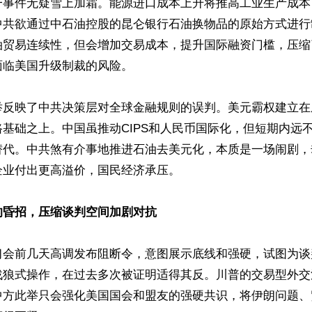
一事件无疑雪上加霜。能源进口成本上升将推高工业生产成本
中共欲通过中石油控股的昆仑银行石油换物品的原始方式进行
油贸易连续性，但会增加交易成本，提升国际融资门槛，压缩
临美国升级制裁的风险。

举反映了中共决策层对全球金融规则的误判。美元霸权建立在
基础之上。中国虽推动CIPS和人民币国际化，但短期内远
替代。中共煞有介事地推进石油去美元化，本质是一场闹剧，
业付出更高溢价，国民经济承压。

的昏招，压缩谈判空间加剧对抗
习会前几天高调发布阻断令，意图展示底线和强硬，试图为谈
战狼式操作，在过去多次被证明适得其反。川普的交易型外交
中方此举只会强化美国国会和盟友的强硬共识，将伊朗问题、