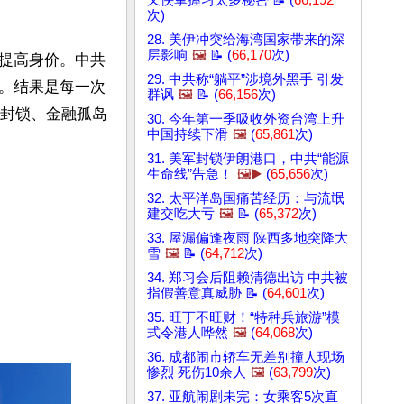
又侠掌握习太多秘密 📝 (
66,192
次)
28. 美伊冲突给海湾国家带来的深
层影响
🖼️
📝 (
66,170
次)
提高身价。中共
29. 中共称“躺平”涉境外黑手 引发
。结果是每一次
群讽
🖼️
📝 (
66,156
次)
技封锁、金融孤岛
30. 今年第一季吸收外资台湾上升
中国持续下滑
🖼️
(
65,861
次)
31. 美军封锁伊朗港口，中共“能源
生命线”告急！
🖼️▶️
(
65,656
次)
32. 太平洋岛国痛苦经历：与流氓
建交吃大亏
🖼️
📝 (
65,372
次)
33. 屋漏偏逢夜雨 陕西多地突降大
雪
🖼️
📝 (
64,712
次)
34. 郑习会后阻赖清德出访 中共被
指假善意真威胁 📝 (
64,601
次)
35. 旺丁不旺财！“特种兵旅游”模
式令港人哗然
🖼️
(
64,068
次)
36. 成都闹市轿车无差别撞人现场
惨烈 死伤10余人
🖼️
(
63,799
次)
37. 亚航闹剧未完：女乘客5次直