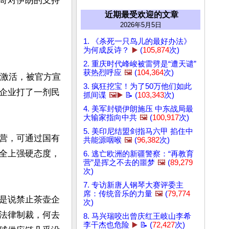
哥对伊朗的支持
近期最受欢迎的文章
2026年5月5日
1. 《杀死一只鸟儿的最好办法》
为何成反诗？
▶️
(
105,874
次)
2. 重庆时代峰峻被雷劈是“遭天谴”
获热烈呼应
🖼️
(
104,364
次)
次激活，被官方宣
3. 疯狂挖宝！为了50万他们如此
企业打了一剂民
抓间谍
🖼️▶️
📝 (
103,343
次)
4. 美军封锁伊朗施压 中东战局最
大输家指向中共
🖼️
(
100,917
次)
5. 美印尼结盟剑指马六甲 掐住中
营，可通过国有
共能源咽喉
🖼️
(
96,382
次)
全上强硬态度，
6. 逃亡欧洲的新疆警察：“再教育
营”是挥之不去的噩梦
🖼️
(
89,279
次)
7. 专访新唐人钢琴大赛评委主
席：传统音乐的力量
🖼️
(
79,774
是说禁止茶壶企
次)
法律制裁，何去
8. 马兴瑞咬出曾庆红王岐山李希
李干杰也危险
▶️
📝 (
72,427
次)