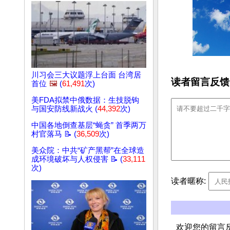
川习会三大议题浮上台面 台湾居
读者留言反馈
首位
🖼️
(
61,491
次)
美FDA拟禁中俄数据：生技脱钩
与国安防线新战火 (
44,392
次)
中国各地倒查基层“蝇贪” 首季两万
村官落马 📝 (
36,509
次)
美众院：中共“矿产黑帮”在全球造
成环境破坏与人权侵害 📝 (
33,111
次)
读者暱称:
欢迎您的留言