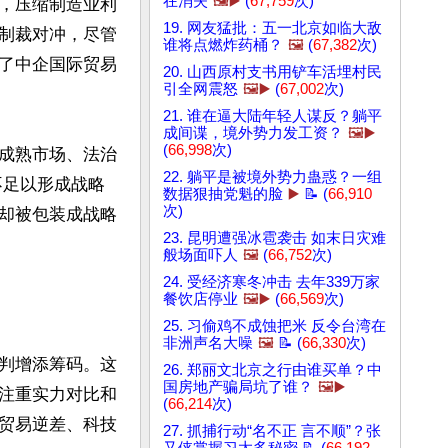
在消失
🖼️▶️
(
67,759
次)
，压缩制造业利
19. 网友猛批：五一北京如临大敌
制裁对冲，尽管
谁将点燃炸药桶？
🖼️
(
67,382
次)
了中企国际贸易
20. 山西原村支书用铲车活埋村民
引全网震怒
🖼️▶️
(
67,002
次)
21. 谁在逼大陆年轻人谋反？躺平
成间谍，境外势力发工资？
🖼️▶️
(
66,998
次)
成熟市场、法治
22. 躺平是被境外势力蛊惑？一组
不足以形成战略
数据狠抽党魁的脸
▶️
📝 (
66,910
次)
却被包装成战略
23. 昆明遭强冰雹袭击 如末日灾难
般场面吓人
🖼️
(
66,752
次)
24. 受经济寒冬冲击 去年339万家
餐饮店停业
🖼️▶️
(
66,569
次)
25. 习偷鸡不成蚀把米 反令台湾在
非洲声名大噪
🖼️
📝 (
66,330
次)
判增添筹码。这
26. 郑丽文北京之行由谁买单？中
国房地产骗局坑了谁？
🖼️▶️
注重实力对比和
(
66,214
次)
贸易逆差、科技
27. 抓捕行动“名不正 言不顺”？张