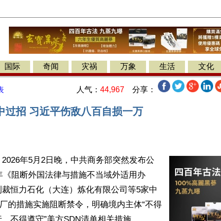
国际
奇闻
灾祸
万象
生活
文化
人气：
44,967
分享：
表
中过招 习近平伤敌八百自损一万
2026年5月2日晚，中共商务部突然发布公
1年《阻断外国法律与措施不当域外适用办
制裁恒力石化（大连）炼化有限公司等5家中
炼厂的措施实施阻断禁令，明确境内主体“不得
、不得遵守”美方SDN清单相关措施。
