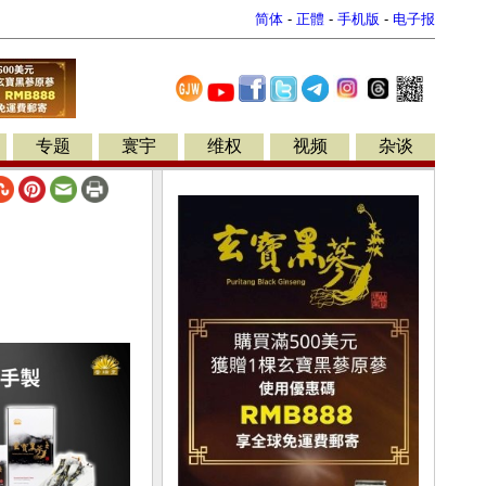
简体
-
正體
-
手机版
-
电子报
专题
寰宇
维权
视频
杂谈