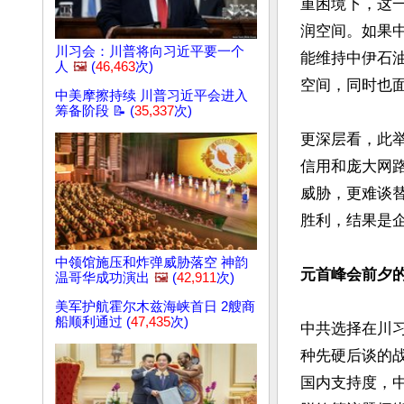
重困境下，这
润空间。如果
川习会：川普将向习近平要一个
能维持中伊石
人
🖼️
(
46,463
次)
空间，同时也面
中美摩擦持续 川普习近平会进入
筹备阶段 📝 (
35,337
次)
更深层看，此
信用和庞大网路
威胁，更难谈
胜利，结果是企
中领馆施压和炸弹威胁落空 神韵
元首峰会前夕
温哥华成功演出
🖼️
(
42,911
次)
美军护航霍尔木兹海峡首日 2艘商
船顺利通过 (
47,435
次)
中共选择在川
种先硬后谈的
国内支持度，