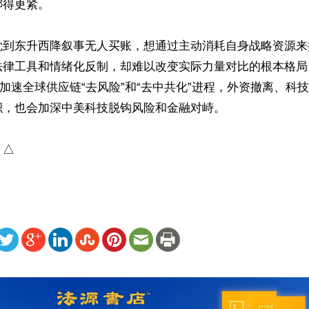
得更紧。

觉到东升西降叙事无人买账，想通过主动消耗自身战略资源来
法律工具和情绪化反制，却难以改变实际力量对比的根本格局
步加速全球供应链“去风险”和“去中共化”进程，外资撤离、科
，也会加深中美科技脱钩风险和金融对峙。

）△
ww.renminbao.com/rmb/articles/2026/5/5/95112.html