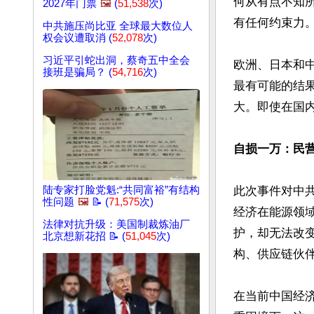
何从有点不知
2027年门票
🖼️
(
51,538
次)
有任何约束力。
中共施压尚比亚 全球最大数位人
权会议遭取消 (
52,078
次)
习近平引蛇出洞，蔡奇五中全会
欧洲、日本和
接班是骗局？ (
54,716
次)
最有可能的结
大。即使在国
自损一万：民
陆专家打脸党魁:“共同富裕”有结构
此次事件对中
性问题
🖼️
📝 (
71,575
次)
经济在能源领
法律对抗升级：美国制裁炼油厂
护，却无法改
北京想新花招 📝 (
51,045
次)
构、供应链伙伴
在当前中国经