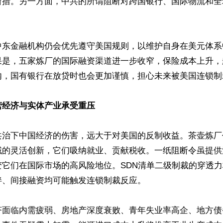
所措。另一方面，中共的所谓阻断对跨国银行、国际物流和全


中东金融机构仍会优先遵守美国规则，以维护自身在美元体系
果是，五家炼厂的国际融资渠道进一步收窄，保险成本上升，
内，国有银行在放贷时也会更加谨慎，担心未来被美国连锁制裁
营经济与实体产业承受重压
共治下中国经济的伤害，远大于对美国的反制收益。茶壶炼厂
域的灵活创新，它们吸纳就业、贡献税收。一纸阻断令虽提供
变它们在国际市场的高风险地位。SDN清单二级制裁的穿透
、间接融资均可能触发连锁制裁反应。

济面临内需疲弱、房地产深度衰败、青年失业率高企、地方债