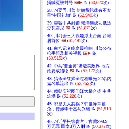
播喊冤被封号
🖼️▶️
📝 (
63,620
次)
38. 习耍弄川普 伊朗货轮载有不友
善“中国礼物” 📝 (
62,949
次)
39. 突破中共封锁 赖清德成功抵达
史瓦蒂尼
🖼️
📝 (
61,871
次)
40. 川习会三大议题浮上台面 台湾
居首位
🖼️
(
61,491
次)
41. 白宫记者晚宴爆枪响 川普公布
枪手照及相关视频
🖼️▶️
📝
(
60,515
次)
42. 中共“蓝金黄”渗透美政界 地方
政要成猎物
🖼️
📝 (
57,172
次)
43. 猎杀全红婵全过程曝光 22名内
鬼名单流出 📝 (
52,253
次)
44. 俄朝庆祝图们江大桥合拢 中共
难堪 📝 (
52,226
次)
45. 都是夫人惹祸？韩俊异常被
免，传涉李干杰马兴瑞 📝 (
51,910
次)
46. 习近平松绑贪官：官藏299.9
万无罪 民拿3万入刑 📝 (
50,377
次)