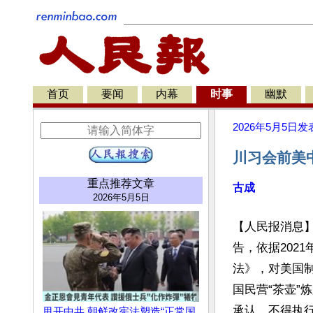
首页
要闻
内幕
时事
幽默
2026年5月5日
发
川习会前美
重点推荐文章
古成
2026年5月5日
【人民报消息】
告，依据202
法》，对美国
国民营“茶壶”
承认、不得执行
甩开中共 朝鲜改宪法塑造“正常国