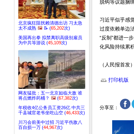
脱钩等议题捆绑
习近平似乎感
北京疯狂阻扰赖清德出访 习太急
太不成熟
🖼️
📝 (
65,202
次)
过度依赖单边
“反制”都进一
美国再出拳 拟禁离职高级别雇员
为中共等游说 (
45,109
次)
化风险持续累积
（人民报首发
文章网址: http://w
打印机版
网友猛批：五一北京如临大敌 谁
将点燃炸药桶？
🖼️
(
67,382
次)
分享至：
年税收4亿公务员工资26亿 中共三
千县城官老爷坐吃山空 (
46,433
次)
川习会前美中过招 习近平伤敌八
百自损一万 (
44,967
次)