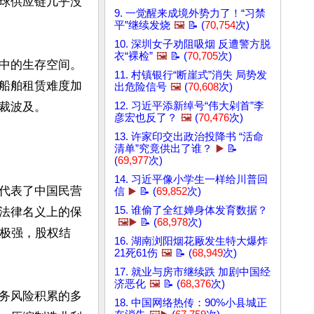
球供应链几乎没
9. 一觉醒来成境外势力了！“习禁
平”继续发烧
🖼️
📝 (
70,754
次)
10. 深圳女子劝阻吸烟 反遭警方脱
衣“裸检”
🖼️
📝 (
70,705
次)
中的生存空间。
11. 村镇银行“断崖式”消失 局势发
船舶租赁难度加
出危险信号
🖼️
(
70,608
次)
波及。

12. 习近平添新绰号“伟大剁首”李
彦宏也反了？
🖼️
(
70,476
次)
13. 许家印交出政治投降书 “活命
清单”究竟供出了谁？
▶️
📝
(
69,977
次)
14. 习近平像小学生一样给川普回
代表了中国民营
信
▶️
📝 (
69,852
次)
15. 谁偷了全红婵身体发育数据？
法律名义上的保
🖼️▶️
📝 (
68,978
次)
力极强，股权结
16. 湖南浏阳烟花厰发生特大爆炸
21死61伤
🖼️
📝 (
68,949
次)
17. 就业与房市继续跌 加剧中国经
济恶化
🖼️
📝 (
68,376
次)
务风险积累的多
18. 中国网络热传：90%小县城正