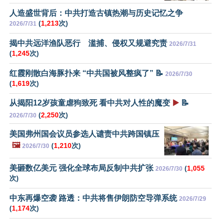
人造盛世背后：中共打造古镇热潮与历史记忆之争
(
1,213
次)
2026/7/31
揭中共远洋渔队恶行 滥捕、侵权又规避究责
2026/7/31
(
1,245
次)
红霞刚散白海豚扑来 “中共国被风整疯了” 📝
2026/7/30
(
1,619
次)
从揭阳12岁孩童虐狗致死 看中共对人性的魔变
▶️
📝
(
2,250
次)
2026/7/30
美国弗州国会议员参选人谴责中共跨国镇压
🖼️
(
1,210
次)
2026/7/30
美砸数亿美元 强化全球布局反制中共扩张
(
1,055
2026/7/30
次)
中东再爆空袭 路透：中共将售伊朗防空导弹系统
2026/7/29
(
1,174
次)