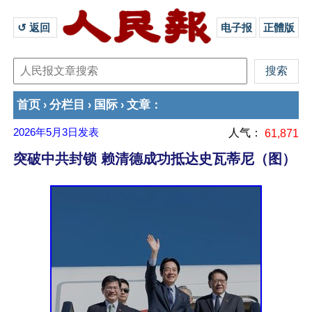
↺ 返回 
电子报
正體版
首页
分栏目
国际
文章
›
›
›
：
2026年5月3日
发表
人气：
61,871
突破中共封锁 赖清德成功抵达史瓦蒂尼（图）