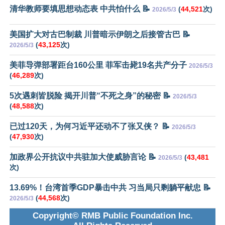
清华教师要填思想动态表 中共怕什么 📝
(
44,521
次)
2026/5/3
美国扩大对古巴制裁 川普暗示伊朗之后接管古巴 📝
(
43,125
次)
2026/5/3
美菲导弹部署距台160公里 菲军击毙19名共产分子
2026/5/3
(
46,289
次)
5次遇刺皆脱险 揭开川普“不死之身”的秘密 📝
2026/5/3
(
48,588
次)
已过120天，为何习近平还动不了张又侠？ 📝
2026/5/3
(
47,930
次)
加政界公开抗议中共驻加大使威胁言论 📝
(
43,481
2026/5/3
次)
13.69%！台湾首季GDP暴击中共 习当局只剩躺平献忠 📝
(
44,568
次)
2026/5/3
Copyright© RMB Public Foundation Inc.