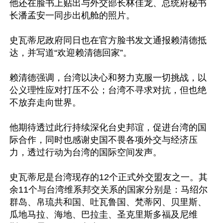
他还在脸书上贴出与外交部长林佳龙、总统府秘书
长潘孟安一同步出机舱的照片。

史瓦蒂尼政府同日也在官方脸书发文通报赖清德抵
达，并写道“欢迎赖清德回家”。

赖清德强调，台湾以决心和努力克服一切挑战，以
公义理性应对打压不公；台湾不寻求对抗，但也绝
不放弃走向世界。

他期待透过此行持续深化台史邦谊，促进台湾的国
际合作，同时也感谢史国不畏各项外交与经济压
力，透过行动为台湾的国际空间发声。

史瓦蒂尼是台湾现存的12个正式外交盟友之一。其
余11个与台湾维系邦交关系的国家分别是：马绍尔
群岛、帛琉共和国、吐瓦鲁国、梵蒂冈、贝里斯、
瓜地马拉、海地、巴拉圭、圣克里斯多福及尼维