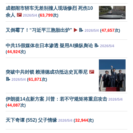
成都闹市轿车无差别撞人现场惨烈 死伤10
余人
🖼️
(
63,799
次)
2026/5/4
又倒霉了！“习近平三胞胎出炉”
▶️
📝
(
47,657
次)
2026/5/4
中共15假媒体在日本渗透 疑用AI操纵舆论 📝
2026/5/4
(
44,924
次)
突破中共封锁 赖清德成功抵达史瓦蒂尼
🖼️
📝
(
61,871
次)
2026/5/4
伊朗提14点新方案 川普：若不守规矩将重启攻击
2026/5/4
(
44,087
次)
天下奇谭 (552) 父子情缘
(
32,944
次)
2026/5/4