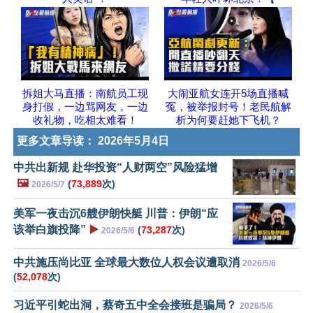
拆姐大马直播：南航员工现
大闹亚航女连开5场直播喊
身打假，一边骂网友，一边
冤，被举报封号！老民航解
收礼物，吃相太难看！
析为何要赶她下飞机？
更多文章导读：
2026年5月4日
中共出新规 赴华投资“人财两空”风险猛增
🖼️
(
73,889
次)
2026/5/7
美军一夜击沉6艘伊朗快艇 川普：伊朗“应
该举白旗投降”
▶️
(
73,287
次)
2026/5/6
中共施压尚比亚 全球最大数位人权会议遭取消
2026/5/6
(
52,078
次)
习近平引蛇出洞，蔡奇五中全会接班是骗局？
2026/5/6