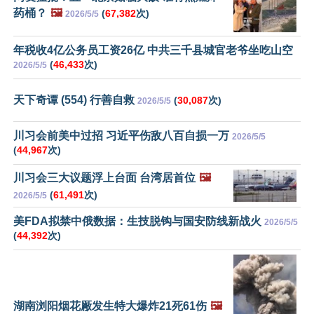
药桶？
🖼️
(
67,382
次)
2026/5/5
年税收4亿公务员工资26亿 中共三千县城官老爷坐吃山空
(
46,433
次)
2026/5/5
天下奇谭 (554) 行善自救
(
30,087
次)
2026/5/5
川习会前美中过招 习近平伤敌八百自损一万
2026/5/5
(
44,967
次)
川习会三大议题浮上台面 台湾居首位
🖼️
(
61,491
次)
2026/5/5
美FDA拟禁中俄数据：生技脱钩与国安防线新战火
2026/5/5
(
44,392
次)
湖南浏阳烟花厰发生特大爆炸21死61伤
🖼️