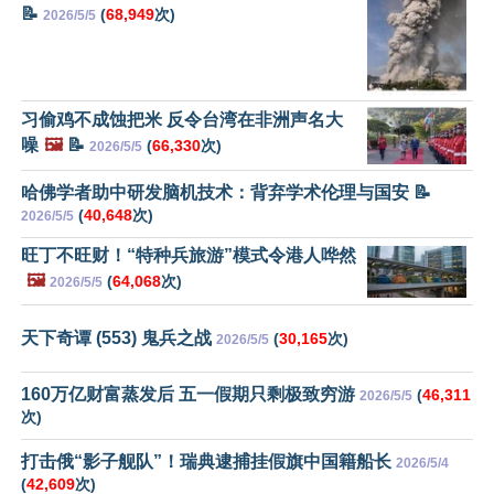
📝
(
68,949
次)
2026/5/5
习偷鸡不成蚀把米 反令台湾在非洲声名大
噪
🖼️
📝
(
66,330
次)
2026/5/5
哈佛学者助中研发脑机技术：背弃学术伦理与国安 📝
(
40,648
次)
2026/5/5
旺丁不旺财！“特种兵旅游”模式令港人哗然
🖼️
(
64,068
次)
2026/5/5
天下奇谭 (553) 鬼兵之战
(
30,165
次)
2026/5/5
160万亿财富蒸发后 五一假期只剩极致穷游
(
46,311
2026/5/5
次)
打击俄“影子舰队”！瑞典逮捕挂假旗中国籍船长
2026/5/4
(
42,609
次)