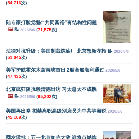
(
54,716
次)
陆专家打脸党魁:“共同富裕”有结构性问题
🖼️
📝
(
71,575
次)
2026/5/6
法律对抗升级：美国制裁炼油厂 北京想新花招 📝
2026/5/6
(
51,045
次)
美军护航霍尔木兹海峡首日 2艘商船顺利通过
2026/5/6
(
47,435
次)
北京疯狂阻扰赖清德出访 习太急太不成熟
🖼️
📝
(
65,202
次)
2026/5/6
美国再出拳 拟禁离职高级别雇员为中共等游说
2026/5/6
(
45,109
次)
网友猛批：五一北京如临大敌 谁将点燃炸