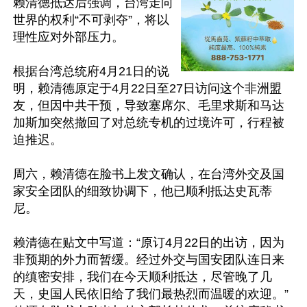
赖清德抵达后强调，台湾走向
世界的权利“不可剥夺”，将以
理性应对外部压力。

根据台湾总统府4月21日的说
明，赖清德原定于4月22日至27日访问这个非洲盟
友，但因中共干预，导致塞席尔、毛里求斯和马达
加斯加突然撤回了对总统专机的过境许可，行程被
迫推迟。

周六，赖清德在脸书上发文确认，在台湾外交及国
家安全团队的细致协调下，他已顺利抵达史瓦蒂
尼。

赖清德在贴文中写道：“原订4月22日的出访，因为
非预期的外力而暂缓。经过外交与国安团队连日来
的缜密安排，我们在今天顺利抵达，尽管晚了几
天，史国人民依旧给了我们最热烈而温暖的欢迎。” 