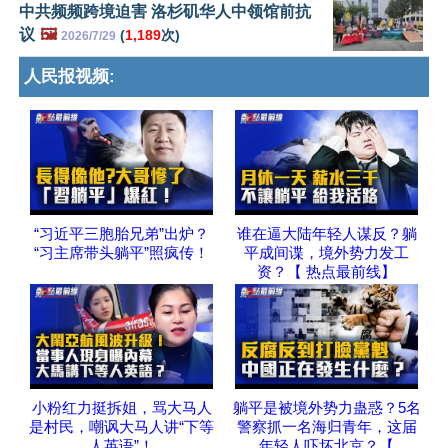
中共频频跨境迫害 洛杉矶华人中领馆前抗
议
🖼️
(
1,189
次)
2026/7/29
人民报视频:
“习近平三胞胎兄弟”出炉？
谁在逼大陆年轻人谋反？躺
“习主席带头躺平”照疯传！
平成间谍，境外势力发工
资？【 热点最前线】
小粉红力挺拆姐，骂大马人
躺平是被境外势力蛊惑？5名
是村民，嘲讽大马人讲“下等
警察抓一名海归青年，这届
人英语”！
年轻人吓坏北京？【