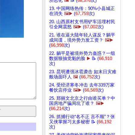
济恶化
🖼️
📝 (
68,376
次)
19. 中国网络热传：90%小县城正
在消失
🖼️▶️
(
67,759
次)
20. 山西原村支书用铲车活埋村民
引全网震怒
🖼️▶️
(
67,002
次)
21. 谁在逼大陆年轻人谋反？躺平
成间谍，境外势力发工资？
🖼️▶️
(
66,998
次)
22. 躺平是被境外势力蛊惑？一组
数据狠抽党魁的脸
▶️
📝 (
66,910
次)
23. 昆明遭强冰雹袭击 如末日灾难
般场面吓人
🖼️
(
66,752
次)
24. 受经济寒冬冲击 去年339万家
餐饮店停业
🖼️▶️
(
66,569
次)
25. 郑丽文北京之行由谁买单？中
国房地产骗局坑了谁？
🖼️▶️
(
66,214
次)
26. 抓捕行动“名不正 言不顺”？张
又侠掌握习太多秘密 📝 (
66,192
次)