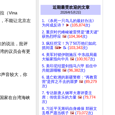
近期最受欢迎的文章
拉（Vina 
2026年5月2日
立场，不能让北京左
1. 《杀死一只鸟儿的最好办法》
为何成反诗？
▶️
(
105,874
次)
2. 重庆时代峰峻被雷劈是“遭天谴”
获热烈呼应
🖼️
(
104,364
次)
北京的说法，批评
3. 疯狂挖宝！为了50万他们如此
抓间谍
🖼️▶️
📝 (
103,343
次)
台湾的议员会有更
4. 美军封锁伊朗施压 中东战局最
大输家指向中共
🖼️
(
100,917
次)
5. 美印尼结盟剑指马六甲 掐住中
共能源咽喉
🖼️
(
96,382
次)
你声音较大，你
6. 逃亡欧洲的新疆警察：“再教育
营”是挥之不去的噩梦
🖼️
(
89,279
次)
7. 专访新唐人钢琴大赛评委主
国家在台湾海峡
席：传统音乐的力量
🖼️
(
79,774
次)
8. 习近平无筹码自身难保 郑丽文
丢尊严愿当棋子
🖼️
(
73,072
次)