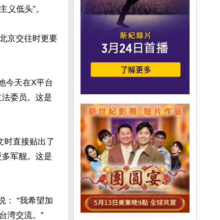
义低头”。

北京交往时更要
，他今天在X平台
立法委员。这是
发文时直接贴出了
更多军舰。这是
说： “我希望加
湾交流。”
