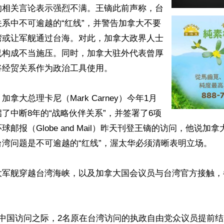
的相关言论表示强烈不满。王镝此前声称，台
系中不可逾越的“红线”，并警告加拿大不要
湾或让军舰通过台海。对此，加拿大政界人士
已构成不当施压。同时，加拿大驻外代表曾厚
经贸关系作为政治工具使用。

拿大总理卡尼（Mark Carney）今年1月
了中断8年的“战略伙伴关系”，并签署了6项
邮报（Globe and Mail）昨天刊登王镝的访问，他说加
湾问题是不可逾越的“红线”，渥太华必须清晰表明立场。

大军舰穿越台湾海峡，以及加拿大国会议员与台湾官方接触，
在中国访问之际，2名原在台湾访问的执政自由党众议员提前