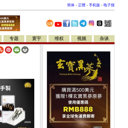
简体
-
正體
-
手机版
-
电子报
专题
寰宇
维权
视频
杂谈