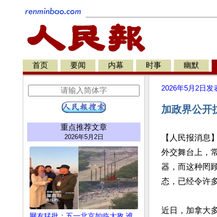
首页
要闻
内幕
时事
幽默
2026年5月2日
发
加政界公开
重点推荐文章
2026年5月2日
【人民报消息
外交舞台上，常
器，而这种罔
态，已经令许多
近日，加拿大
网友猛批：五一北京如临大敌 谁