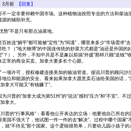
3月前
【回复】
籽不一定非要仰赖中国市场。这种植物油按照专业的方法和柴油
能源的辅助补充。
优势”不是只有那点油菜地。
百姓连“躺平”都可能被“定性”为“间谍”，哪里来多少“市场需求”去
做菜吃？（“地大物博”的中国连传统的炒菜方式都是“油还是外国的
思想”？）。另外，不知中共是不是象以前搞“外援”那样只顾“送钱”“收
象正常的商业买卖。加拿大要多长个心眼。
了一项许可，授权修建连接美加的输油管道。据说川普的顾问沙
导地位和能源的安全。看来如果加拿大愿意卖石油给美国的话，“
，加拿大可能又“有钱赚了”。
为川普的“加拿大成为第51州”的“说法”感到“压力”和“不安”。
”加拿大。
下川普的“行事风格”：看看他公开表达的立场：他要他自己所在
美国不强大了，他试图一件一件的去“解决”。过程中哪个国家“
了，就“不待见”那个国家。这个逻辑很简单，只要幼儿园小孩子的