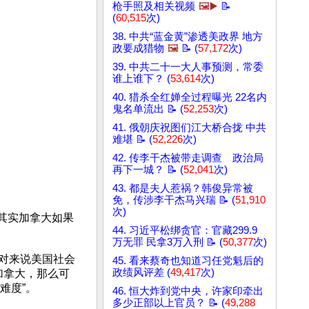
枪手照及相关视频
🖼️▶️
📝
(
60,515
次)
38. 中共“蓝金黄”渗透美政界 地方
政要成猎物
🖼️
📝 (
57,172
次)
39. 中共二十一大人事预测，常委
谁上谁下？ (
53,614
次)
40. 猎杀全红婵全过程曝光 22名内
鬼名单流出 📝 (
52,253
次)
41. 俄朝庆祝图们江大桥合拢 中共
难堪 📝 (
52,226
次)
42. 传李干杰被带走调查 政治局
再下一城？ 📝 (
52,041
次)
43. 都是夫人惹祸？韩俊异常被
免，传涉李干杰马兴瑞 📝 (
51,910
次)
。其实加拿大如果
44. 习近平松绑贪官：官藏299.9
万无罪 民拿3万入刑 📝 (
50,377
次)
相对来说美国社会
45. 看来蔡奇也知道习任党魁后的
政绩风评差 (
49,417
次)
加拿大，那么可
难度”。
46. 恒大炸到党中央，许家印牵出
多少正部以上官员？ 📝 (
49,288