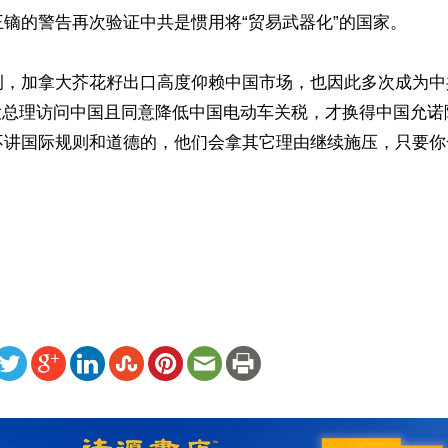
镝的警告再次验证中共是惯用将“贸易武器化”的国家。

例，加拿大芥花籽出口高度仰赖中国市场，也因此多次成为中
拿大总理访问中国且同意降低中国电动车关税，才换得中国允诺
不讲国际规则和道德的，他们会拿其它理由继续施压，只要你
ww.renminbao.com/rmb/articles/2026/5/3/95080.html