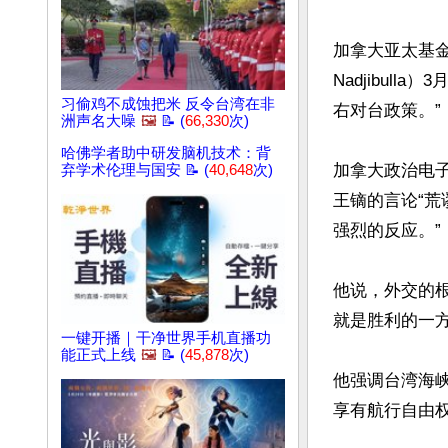
加拿大亚太基金会（A
Nadjibu
习偷鸡不成蚀把米 反令台湾在非
右对台政策。”

洲声名大噪
🖼️
📝 (
66,330
次)
哈佛学者助中研发脑机技术：背
加拿大政治电子
弃学术伦理与国安 📝 (
40,648
次)
王镝的言论“荒
强烈的反应。”

他说，外交的
就是胜利的一方。
一键开播｜干净世界手机直播功
能正式上线
🖼️
📝 (
45,878
次)
他强调台湾海
享有航行自由权