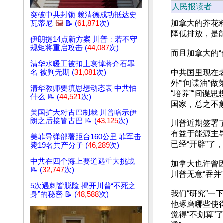
人民报读者
突破中共封锁 赖清德成功抵达史
加拿大的芥花
瓦蒂尼
🖼️
📝 (
61,871
次)
降低排放，是
伊朗提14点新方案 川普：若不守
规矩将重启攻击 (
44,087
次)
而且加拿大的“
清华水暖工被扣上哀悼蒋介石罪
名 被判无期 (
31,081
次)
中共国里现在老
外”“间谍油”
清华教师要填思想动态表 中共怕
“培养”“间谍
什么 📝 (
44,521
次)
国家，总之不
美国扩大对古巴制裁 川普暗示伊
朗之后接管古巴 📝 (
43,125
次)
川普近期签署
有益于能源主
美菲导弹部署距台160公里 菲军击
已经“开辟”了
毙19名共产分子 (
46,289
次)
中共在四个海上要道遇重大挑战
加拿大也许曾因
📝 (
32,747
次)
川普无意“吞并
5次遇刺皆脱险 揭开川普“不死之
我们“研究”一
身”的秘密 📝 (
48,588
次)
他琢磨哪些使得
觉得“不划算”