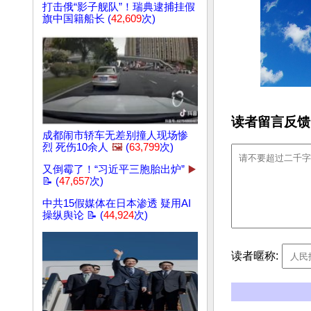
打击俄“影子舰队”！瑞典逮捕挂假
旗中国籍船长 (
42,609
次)
读者留言反馈
成都闹市轿车无差别撞人现场惨
烈 死伤10余人
🖼️
(
63,799
次)
又倒霉了！“习近平三胞胎出炉”
▶️
📝 (
47,657
次)
中共15假媒体在日本渗透 疑用AI
操纵舆论 📝 (
44,924
次)
读者暱称: