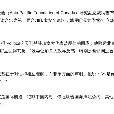
sia Pacific Foundation of Canada）研究副总裁纳吉布
lla）3月访台出席第二届台加印太安全论坛，她呼吁渥太华“坚守
报iPolitics今天刊登驻加拿大代表曾厚仁的回应，他驳斥
谬”且适得其反。“这会让加拿大政界反感，特别是曾访问过
根基在于对话和相互理解，而非单方面的声明。他说：“不是
”

峡是国际航道，绝非中国内海，依照联合国海洋法公约，其他
。
