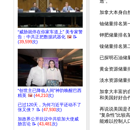
透”。
加拿大本身自
铀储量排名第
“威胁就停在你家车道上” 美专家警
钾肥储量排名
告：中共正把数据武器化
🖼️
📝
(
39,599
次)
镍储量排名第
已探明石油储
黄金资源储量
淡水资源储量
“创世主已降临人间”神韵唤醒巴西
加拿大丰富的自
精英
🖼️
(
44,210
次)
和美国好好合作
已过120天，为何习近平还动不了
再说说美国是否
张又侠？ 📝 (
47,930
次)
“复杂性”比较
加政界公开抗议中共驻加大使威
能难以控制人口
胁言论 📝 (
43,481
次)