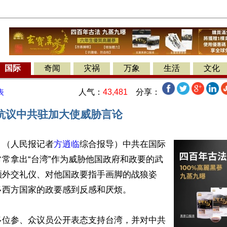
国际
奇闻
灾祸
万象
生活
文化
人气：
43,481
分享：
表
抗议中共驻加大使威胁言论
】（人民报记者
方逍临
综合报导）中共在国际
常拿出“台湾”作为威胁他国政府和政要的武
顾外交礼仪、对他国政要指手画脚的战狼姿
西方国家的政要感到反感和厌烦。

多位参、众议员公开表态支持台湾，并对中共