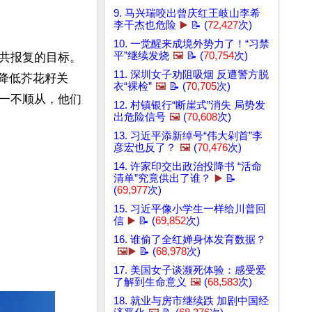
9. 马兴瑞咬出曾庆红王岐山李希
李干杰也危险
▶️
📝 (
72,427
次)
10. 一觉醒来成境外势力了！“习禁
平”继续发烧
🖼️
📝 (
70,754
次)
共报复的目标。
11. 深圳女子劝阻吸烟 反遭警方脱
降低芥花籽关
衣“裸检”
🖼️
📝 (
70,705
次)
一不顺从，他们
12. 村镇银行“断崖式”消失 局势发
出危险信号
🖼️
(
70,608
次)
13. 习近平添新绰号“伟大剁首”李
彦宏也反了？
🖼️
(
70,476
次)
14. 许家印交出政治投降书 “活命
清单”究竟供出了谁？
▶️
📝
(
69,977
次)
15. 习近平像小学生一样给川普回
信
▶️
📝 (
69,852
次)
16. 谁偷了全红婵身体发育数据？
🖼️▶️
📝 (
68,978
次)
17. 美国女子谈濒死体验：感受爱
了解到生命意义
🖼️
(
68,583
次)
18. 就业与房市继续跌 加剧中国经