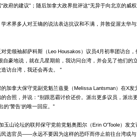
“政府的建议”；随后加拿大政界批评这“无异于向北京的威权主
、学术界多人对王镝的说法表达抗议和不满，并敦促渥太华与


对党领袖郝萨科斯（Leo Housakos）议员4月初率团访台
我很自豪地说，就在几星期前，我访问台湾，并会见了他们的
造访台湾，我还会再去。 ”

加拿大保守党副党魁兰兹曼（Melissa Lantsman）在X
德的合照，并说：“别跟恶霸讨价还价。派出更多议员，派出
出的‘警告’的唯一回应。”

玉山论坛的联邦保守党前党魁奥图尔（Erin O'Toole）发文
民选官员——永远不要因为这样的恐吓而停止前往台湾或与台