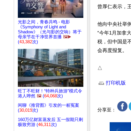
曾厚仁表示，王
光影之间，青春共鸣 - 电影
他向中央社举
《Symphony of Light and
Shadow》（光与影的交响）将于
“今年1月加
母亲节在干净世界首播
🖼️▶️
税，但中国是
(
43,382
次)
会再度报复。

△
文章网址: http://w
打印机版
旺丁不旺财！“特种兵旅游”模式令
港人哗然
🖼️
(
64,068
次)
闲聊《推背图》引发的一桩冤案
分享至：
(
30,019
次)
160万亿财富蒸发后 五一假期只剩
极致穷游 (
46,311
次)