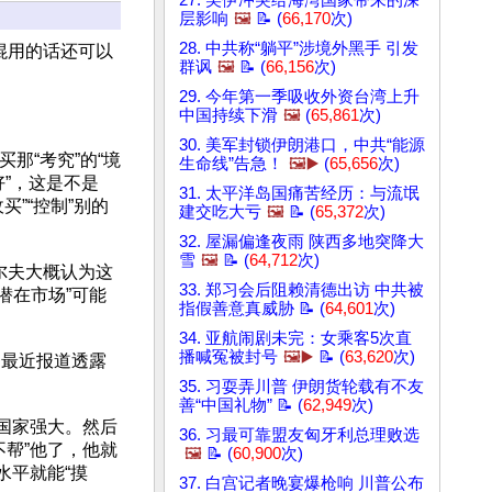
27. 美伊冲突给海湾国家带来的深
层影响
🖼️
📝 (
66,170
次)
28. 中共称“躺平”涉境外黑手 引发
混用的话还可以
群讽
🖼️
📝 (
66,156
次)
29. 今年第一季吸收外资台湾上升
中国持续下滑
🖼️
(
65,861
次)
30. 美军封锁伊朗港口，中共“能源
买那“考究”的“境
生命线”告急！
🖼️▶️
(
65,656
次)
好”，这是不是
31. 太平洋岛国痛苦经历：与流氓
买”“控制”别的
建交吃大亏
🖼️
📝 (
65,372
次)
32. 屋漏偏逢夜雨 陕西多地突降大
雪
🖼️
📝 (
64,712
次)
尔夫大概认为这
33. 郑习会后阻赖清德出访 中共被
潜在市场”可能
指假善意真威胁 📝 (
64,601
次)
34. 亚航闹剧未完：女乘客5次直
播喊冤被封号
🖼️▶️
📝 (
63,620
次)
不过最近报道透露
35. 习耍弄川普 伊朗货轮载有不友
善“中国礼物” 📝 (
62,949
次)
的国家强大。然后
36. 习最可靠盟友匈牙利总理败选
不帮”他了，他就
🖼️
📝 (
60,900
次)
水平就能“摸
37. 白宫记者晚宴爆枪响 川普公布