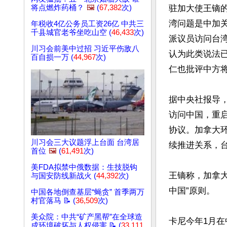
将点燃炸药桶？
🖼️
(
67,382
次)
驻加大使王镝
湾问题是中加关
年税收4亿公务员工资26亿 中共三
千县城官老爷坐吃山空 (
46,433
次)
派议员访问台
川习会前美中过招 习近平伤敌八
认为此类说法
百自损一万 (
44,967
次)
仁也批评中方将
据中央社报导，加
访问中国，重启
协议。加拿大环球
川习会三大议题浮上台面 台湾居
续推进关系，台
首位
🖼️
(
61,491
次)
美FDA拟禁中俄数据：生技脱钩
王镝称，加拿
与国安防线新战火 (
44,392
次)
中国”原则。

中国各地倒查基层“蝇贪” 首季两万
村官落马 📝 (
36,509
次)
美众院：中共“矿产黑帮”在全球造
卡尼今年1月
成环境破坏与人权侵害 📝 (
33,111