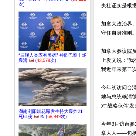
次)
央社证实是根据
加拿大政治界
守住自身准则。
加拿大参议院反
“展现人类应有美德” 神韵巴黎十场
上发文说：“
爆满
🖼️
(
43,578
次)
我近年来第二次
今年初访问台湾的
她与总统赖清
对‘战略伙伴’发
湖南浏阳烟花厰发生特大爆炸21
死61伤
🖼️
📝 (
68,949
次)
今年3月访台参加
拿大人——包括