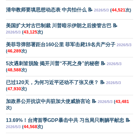
清华教师要填思想动态表 中共怕什么 📝
(
44,521
次)
2026/5/3
美国扩大对古巴制裁 川普暗示伊朗之后接管古巴 📝
(
43,125
次)
2026/5/3
美菲导弹部署距台160公里 菲军击毙19名共产分子
2026/5/3
(
46,289
次)
5次遇刺皆脱险 揭开川普“不死之身”的秘密 📝
2026/5/3
(
48,588
次)
已过120天，为何习近平还动不了张又侠？ 📝
2026/5/3
(
47,930
次)
加政界公开抗议中共驻加大使威胁言论 📝
(
43,481
2026/5/3
次)
13.69%！台湾首季GDP暴击中共 习当局只剩躺平献忠 📝
(
44,568
次)
2026/5/3