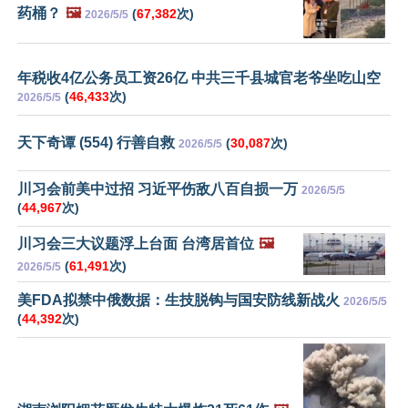
药桶？
🖼️
(
67,382
次)
2026/5/5
年税收4亿公务员工资26亿 中共三千县城官老爷坐吃山空
(
46,433
次)
2026/5/5
天下奇谭 (554) 行善自救
(
30,087
次)
2026/5/5
川习会前美中过招 习近平伤敌八百自损一万
2026/5/5
(
44,967
次)
川习会三大议题浮上台面 台湾居首位
🖼️
(
61,491
次)
2026/5/5
美FDA拟禁中俄数据：生技脱钩与国安防线新战火
2026/5/5
(
44,392
次)