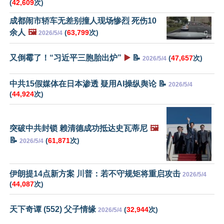
(
42,609
次)
成都闹市轿车无差别撞人现场惨烈 死伤10
余人
🖼️
(
63,799
次)
2026/5/4
又倒霉了！“习近平三胞胎出炉”
▶️
📝
(
47,657
次)
2026/5/4
中共15假媒体在日本渗透 疑用AI操纵舆论 📝
2026/5/4
(
44,924
次)
突破中共封锁 赖清德成功抵达史瓦蒂尼
🖼️
📝
(
61,871
次)
2026/5/4
伊朗提14点新方案 川普：若不守规矩将重启攻击
2026/5/4
(
44,087
次)
天下奇谭 (552) 父子情缘
(
32,944
次)
2026/5/4