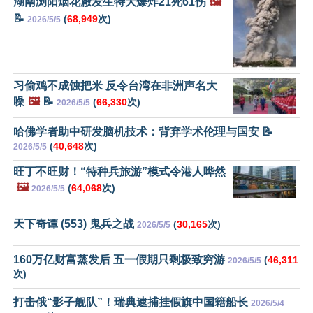
湖南浏阳烟花厰发生特大爆炸21死61伤
🖼️
📝
(
68,949
次)
2026/5/5
习偷鸡不成蚀把米 反令台湾在非洲声名大
噪
🖼️
📝
(
66,330
次)
2026/5/5
哈佛学者助中研发脑机技术：背弃学术伦理与国安 📝
(
40,648
次)
2026/5/5
旺丁不旺财！“特种兵旅游”模式令港人哗然
🖼️
(
64,068
次)
2026/5/5
天下奇谭 (553) 鬼兵之战
(
30,165
次)
2026/5/5
160万亿财富蒸发后 五一假期只剩极致穷游
(
46,311
2026/5/5
次)
打击俄“影子舰队”！瑞典逮捕挂假旗中国籍船长
2026/5/4