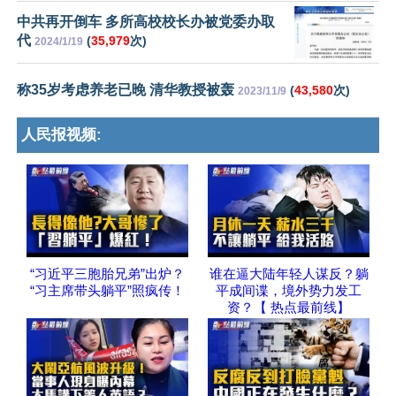
中共再开倒车 多所高校校长办被党委办取
代
(
35,979
次)
2024/1/19
称35岁考虑养老已晚 清华教授被轰
(
43,580
次)
2023/11/9
人民报视频:
“习近平三胞胎兄弟”出炉？
谁在逼大陆年轻人谋反？躺
“习主席带头躺平”照疯传！
平成间谍，境外势力发工
资？【 热点最前线】