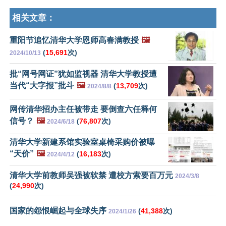
相关文章：
重阳节追忆清华大学恩师高春满教授
🖼️
(
15,691
次)
2024/10/13
批“网号网证”犹如监视器 清华大学教授遭
当代“大字报”批斗
🖼️
(
13,709
次)
2024/8/8
网传清华招办主任被带走 要倒查六任释何
信号？
🖼️
(
76,807
次)
2024/6/18
清华大学新建系馆实验室桌椅采购价被曝
“天价”
🖼️
(
16,183
次)
2024/4/12
清华大学前教师吴强被软禁 遭校方索要百万元
2024/3/8
(
24,990
次)
国家的怨恨崛起与全球失序
(
41,388
次)
2024/1/26