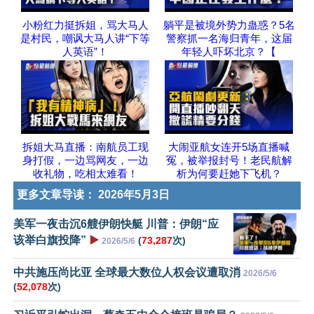
小粉红力挺拆姐，骂大马人
躺平是被境外势力蛊惑？5名
是村民，嘲讽大马人讲“下等
警察抓一名海归青年，这届
人英语”！
年轻人吓坏北京？【
拆姐大马直播：南航员工现
大闹亚航女连开5场直播喊
身打假，一边骂网友，一边
冤，被举报封号！老民航解
收礼物，吃相太难看！
析为何要赶她下飞机？
更多文章导读：
2026年5月3日
美军一夜击沉6艘伊朗快艇 川普：伊朗“应
该举白旗投降”
▶️
(
73,287
次)
2026/5/6
中共施压尚比亚 全球最大数位人权会议遭取消
2026/5/6
(
52,078
次)