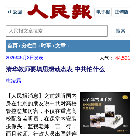
↺ 返回 
电子报
正體版
首页
分栏目
时事
文章
›
›
›
：
2026年5月3日
发表
人气：
44,521
清华教师要填思想动态表 中共怕什么
梅凌霜
【人民报消息】之前就听国内
身在北京的朋友说中共对高校
管控愈加厉害，不仅在重点高
校配备监听员，在课堂内安装
摄像头，监视老师一言一行，
而且教师、行政人员出国就连