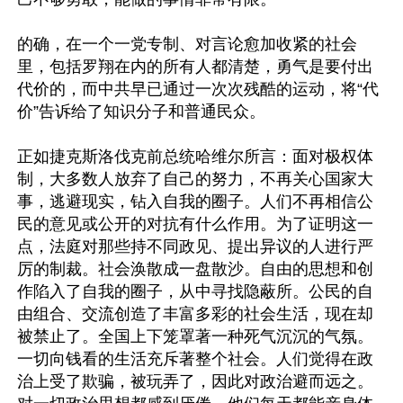
的确，在一个一党专制、对言论愈加收紧的社会
里，包括罗翔在内的所有人都清楚，勇气是要付出
代价的，而中共早已通过一次次残酷的运动，将“代
价”告诉给了知识分子和普通民众。

正如捷克斯洛伐克前总统哈维尔所言：面对极权体
制，大多数人放弃了自己的努力，不再关心国家大
事，逃避现实，钻入自我的圈子。人们不再相信公
民的意见或公开的对抗有什么作用。为了证明这一
点，法庭对那些持不同政见、提出异议的人进行严
厉的制裁。社会涣散成一盘散沙。自由的思想和创
作陷入了自我的圈子，从中寻找隐蔽所。公民的自
由组合、交流创造了丰富多彩的社会生活，现在却
被禁止了。全国上下笼罩著一种死气沉沉的气氛。
一切向钱看的生活充斥著整个社会。人们觉得在政
治上受了欺骗，被玩弄了，因此对政治避而远之。