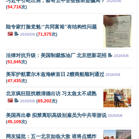
习近平引蛇出洞，蔡奇五中全会接班是骗局？
2026/5/6
(
54,716
次)
陆专家打脸党魁:“共同富裕”有结构性问题
🖼️
📝
(
71,575
次)
2026/5/6
法律对抗升级：美国制裁炼油厂 北京想新花招 📝
2026/5/6
(
51,045
次)
美军护航霍尔木兹海峡首日 2艘商船顺利通过
2026/5/6
(
47,435
次)
北京疯狂阻扰赖清德出访 习太急太不成熟
🖼️
📝
(
65,202
次)
2026/5/6
美国再出拳 拟禁离职高级别雇员为中共等游说
2026/5/6
(
45,109
次)
网友猛批：五一北京如临大敌 谁将点燃炸