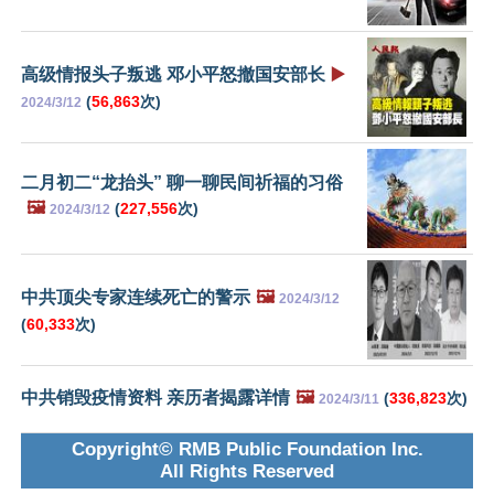
高级情报头子叛逃 邓小平怒撤国安部长
▶️
(
56,863
次)
2024/3/12
二月初二“龙抬头” 聊一聊民间祈福的习俗
🖼️
(
227,556
次)
2024/3/12
中共顶尖专家连续死亡的警示
🖼️
2024/3/12
(
60,333
次)
中共销毁疫情资料 亲历者揭露详情
🖼️
(
336,823
次)
2024/3/11
Copyright© RMB Public Foundation Inc.
All Rights Reserved