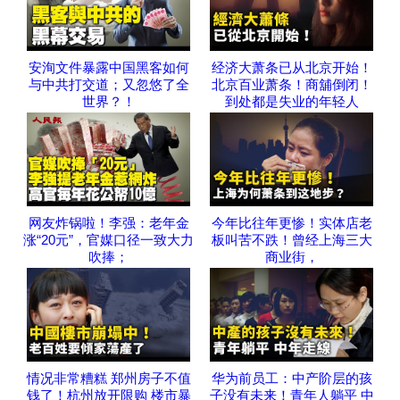
安洵文件暴露中国黑客如何
经济大萧条已从北京开始！
与中共打交道；又忽悠了全
北京百业萧条！商舖倒闭！
世界？！
到处都是失业的年轻人
网友炸锅啦！李强：老年金
今年比往年更惨！实体店老
涨“20元”，官媒口径一致大力
板叫苦不跌！曾经上海三大
吹捧；
商业街，
情况非常糟糕 郑州房子不值
华为前员工：中产阶层的孩
钱了！杭州放开限购 楼市暴
子没有未来！青年人躺平 中