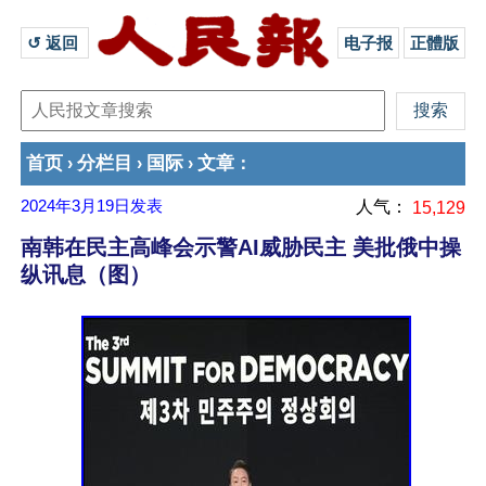
↺ 返回 
电子报
正體版
首页
分栏目
国际
文章
›
›
›
：
2024年3月19日
发表
人气：
15,129
南韩在民主高峰会示警AI威胁民主 美批俄中操
纵讯息（图）