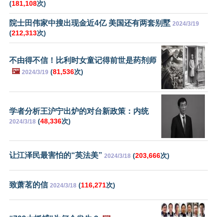
(
181,108
次)
院士田伟家中搜出现金近4亿 美国还有两套别墅
2024/3/19
(
212,313
次)
不由得不信！比利时女童记得前世是药剂师
🖼️
(
81,536
次)
2024/3/19
学者分析王沪宁出炉的对台新政策：内统
(
48,336
次)
2024/3/18
让江泽民最害怕的“英法美”
(
203,666
次)
2024/3/18
致萧茗的信
(
116,271
次)
2024/3/18