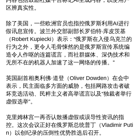
内容包括鼓励社媒平台标记AI生成内容，以便用户
区辨真实性。

除了美国，一些欧洲官员也指控俄罗斯利用AI进行
假讯息宣传。波兰外交部副部长罗伯特‧库皮茨基
（Robert Kupiecki）表示：“俄罗斯在入侵乌克兰的
行为之外，更令人毛骨悚然的是俄罗斯宣传系统编
造令人作呕的连篇谎言，而社群媒体、深伪技术和
无所不在的机器人加速了这一网络的传播。”

英国副首相奥利佛·道登（Oliver Dowden）在会中
表示，民主面临多方面的威胁，包括网路攻击者破
坏竞选活动、民粹主义者高举谎言以及“独裁者举行
虚假选举”。

克里姆林宫一再否认散播虚假或误导性资讯的指
控。这次会议正好在俄罗斯总统普丁（Vladimir Puti
n）以创纪录的压倒性优势胜选后召开。
