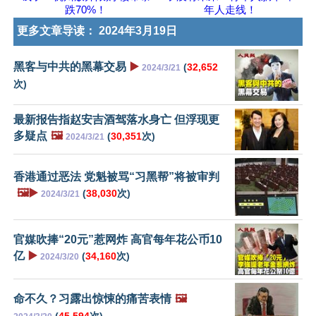
跌70%！
年人走线！
更多文章导读：
2024年3月19日
黑客与中共的黑幕交易
▶️
(
32,652
2024/3/21
次)
最新报告指赵安吉酒驾落水身亡 但浮现更
多疑点
🖼️
(
30,351
次)
2024/3/21
香港通过恶法 党魁被骂“习黑帮”将被审判
🖼️▶️
(
38,030
次)
2024/3/21
官媒吹捧“20元”惹网炸 高官每年花公币10
亿
▶️
(
34,160
次)
2024/3/20
命不久？习露出惊悚的痛苦表情
🖼️
(
45,594
次)