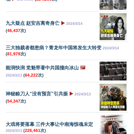
九大疑点 赵安吉离奇身亡
▶️
2024/3/14
(
46,437
次)
三大独裁者都患病？青龙年中国将发生大转变
2024/3/14
(
81,979
次)
能润快润 党魁带著中共国撞向冰山
🖼️
(
64,222
次)
2024/3/13
神秘赊刀人“没有预言”引共振
▶️
2024/3/13
(
54,347
次)
大戏将要落幕 三件大事让中南海惊魂未定
(
226,461
次)
2024/3/13