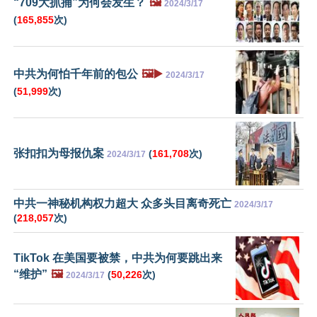
“709大抓捕”为何会发生？
🖼️
2024/3/17
(
165,855
次)
中共为何怕千年前的包公
🖼️▶️
2024/3/17
(
51,999
次)
张扣扣为母报仇案
(
161,708
次)
2024/3/17
中共一神秘机构权力超大 众多头目离奇死亡
2024/3/17
(
218,057
次)
TikTok 在美国要被禁，中共为何要跳出来
“维护”
🖼️
(
50,226
次)
2024/3/17