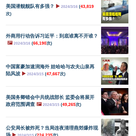
美国潜舰舰队有多强？
▶️
(
43,819
2024/3/16
次)
外商用行动告诉习近平：到底谁离不开谁？
🖼️
(
66,190
次)
2024/3/16
中国富豪加速润海外 娃哈哈与农夫山泉再
陷风波
▶️
(
47,667
次)
2024/3/15
美国务卿错会中共统战部长 监委会将展开
政府范围调查
🖼️
(
49,265
次)
2024/3/15
公安局长被炸死？当局连夜清理燕郊爆炸现
场
▶️
(
224,235
次)
2024/3/15