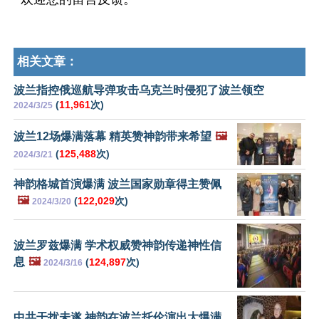
相关文章：
波兰指控俄巡航导弹攻击乌克兰时侵犯了波兰领空
(
11,961
次)
2024/3/25
波兰12场爆满落幕 精英赞神韵带来希望
🖼️
(
125,488
次)
2024/3/21
神韵格城首演爆满 波兰国家勋章得主赞佩
🖼️
(
122,029
次)
2024/3/20
波兰罗兹爆满 学术权威赞神韵传递神性信
息
🖼️
(
124,897
次)
2024/3/16
中共干扰未遂 神韵在波兰托伦演出大爆满