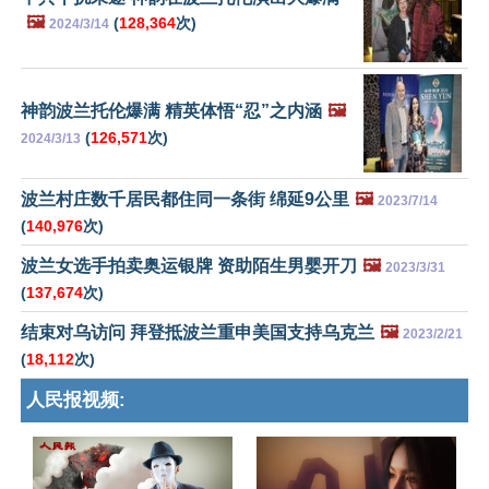
🖼️
(
128,364
次)
2024/3/14
神韵波兰托伦爆满 精英体悟“忍”之内涵
🖼️
(
126,571
次)
2024/3/13
波兰村庄数千居民都住同一条街 绵延9公里
🖼️
2023/7/14
(
140,976
次)
波兰女选手拍卖奥运银牌 资助陌生男婴开刀
🖼️
2023/3/31
(
137,674
次)
结束对乌访问 拜登抵波兰重申美国支持乌克兰
🖼️
2023/2/21
(
18,112
次)
人民报视频: