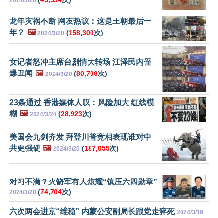
2024/3/20
龙年灾祸不断 网友热议：这是王朝最后一
年？
🖼️
(
158,300
次)
2024/3/20
女记者怒冲主席台剧情大转场 江泽民内侄
爆丑闻
🖼️
(
80,706
次)
2024/3/20
23条通过 香港媒体人叹：风险加大 红线模
糊
🖼️
(
28,923
次)
2024/3/20
美国会九剑齐发 拜登川普竞相表现谁对中
共更强硬
🖼️
(
187,055
次)
2024/3/20
对习不满？火箭军有人炫耀“镇压六四勋章”
(
74,704
次)
2024/3/20
六次两会进京“维稳” 内蒙公安副局长跟党走猝死
2024/3/19