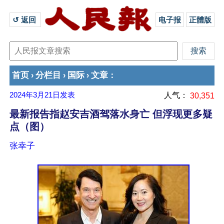
↺ 返回 
电子报
正體版
首页
分栏目
国际
文章
›
›
›
：
2024年3月21日
发表
人气：
30,351
最新报告指赵安吉酒驾落水身亡 但浮现更多疑
点（图）
张幸子