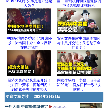
MU5735航班失事是意外还是
差！ 发动机抖动跟蹦迪似的
人为？
声音轰鸣堪比拖拉机
中国多地停办护照！“润”潮不
安洵文件暴露中国黑客如何
减！陆出国中介：全世界都
与中共打交道；又忽悠了全
在抛弃我们
世界？！
经济大萧条已从北京开始！
网友炸锅啦！李强：老年金
北京百业萧条！商舖倒闭！
涨“20元”，官媒口径一致大力
到处都是失业的年轻人
吹捧；
更多文章导读：
2024年3月21日
三件大事 中南海惊魂未定
▶️
2024/3/23