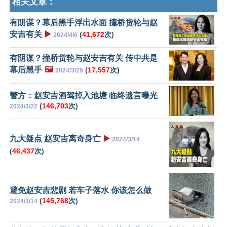
相关文章：
有阴谋？幕后黑手浮出水面 撞桥货轮与赵
安吉有关
▶️
(
41,672
次)
2024/4/6
有阴谋？撞桥货轮与赵安吉有关 传中共是
幕后黑手
🖼️
(
17,557
次)
2024/3/29
警方：赵安吉酒驾掉入池塘 临终遗言曝光
(
146,703
次)
2024/3/22
九大疑点 赵安吉离奇身亡
▶️
2024/3/14
(
46,437
次)
避免赵安吉悲剧 若车子落水 你该怎么做
(
145,768
次)
2024/3/14