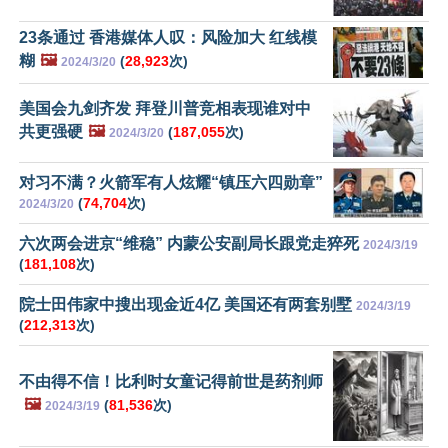
23条通过 香港媒体人叹：风险加大 红线模
糊
🖼️
(
28,923
次)
2024/3/20
美国会九剑齐发 拜登川普竞相表现谁对中
共更强硬
🖼️
(
187,055
次)
2024/3/20
对习不满？火箭军有人炫耀“镇压六四勋章”
(
74,704
次)
2024/3/20
六次两会进京“维稳” 内蒙公安副局长跟党走猝死
2024/3/19
(
181,108
次)
院士田伟家中搜出现金近4亿 美国还有两套别墅
2024/3/19
(
212,313
次)
不由得不信！比利时女童记得前世是药剂师
🖼️
(
81,536
次)
2024/3/19