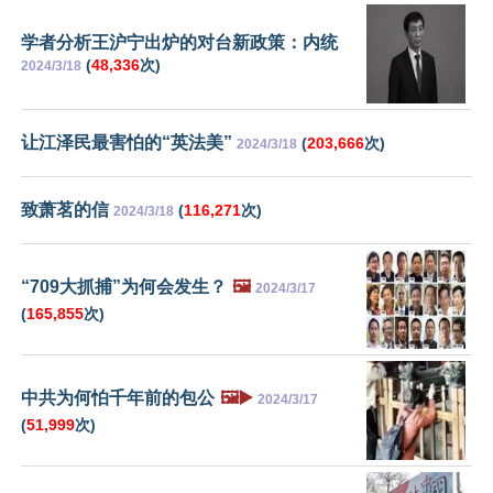
学者分析王沪宁出炉的对台新政策：内统
(
48,336
次)
2024/3/18
让江泽民最害怕的“英法美”
(
203,666
次)
2024/3/18
致萧茗的信
(
116,271
次)
2024/3/18
“709大抓捕”为何会发生？
🖼️
2024/3/17
(
165,855
次)
中共为何怕千年前的包公
🖼️▶️
2024/3/17
(
51,999
次)