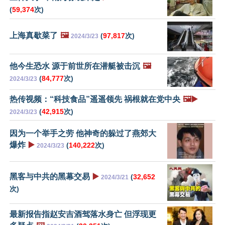
(
59,374
次)
上海真歇菜了
🖼️
(
97,817
次)
2024/3/23
他今生恐水 源于前世所在潜艇被击沉
🖼️
(
84,777
次)
2024/3/23
热传视频：“科技食品”遥遥领先 祸根就在党中央
🖼️▶️
(
42,915
次)
2024/3/23
因为一个举手之劳 他神奇的躲过了燕郊大
爆炸
▶️
(
140,222
次)
2024/3/23
黑客与中共的黑幕交易
▶️
(
32,652
2024/3/21
次)
最新报告指赵安吉酒驾落水身亡 但浮现更