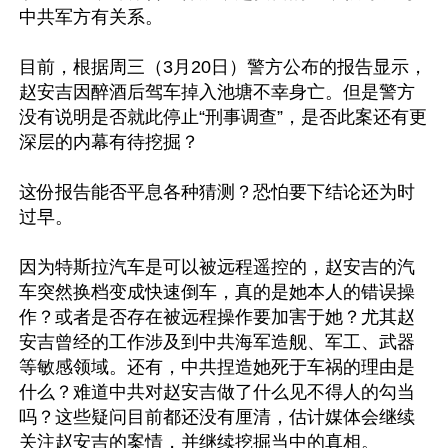
中共军方有关系。

目前，根据周三（3月20日）警方公布的报告显示，
赵安吉因醉酒后驾车掉入池塘不幸身亡。但是警方
没有说明是否就此停止“刑事调查”，是否此案还有更
深层的内幕有待挖掘？

这份报告能否平息各种猜测？恐怕要下结论还为时
过早。

因为特斯拉汽车是可以被远程遥控的，赵安吉的汽
车突然换档变成快速倒车，真的是她本人的错误操
作？或者是否存在被远程操作要加害于她？尤其赵
安吉曾经的工作涉及到中共海军造舰、军工、武器
等敏感领域。还有，中共捏造她死于车祸的理由是
什么？难道中共对赵安吉做了什么见不得人的勾当
吗？这些疑问目前都还没有厘清，估计媒体会继续
关注赵安吉的案情，并继续挖掘当中的真相。
