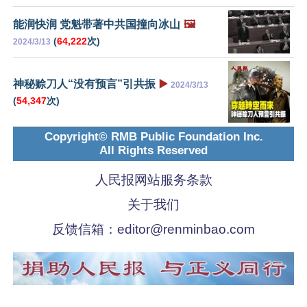
能润快润 党魁带著中共国撞向冰山
🖼️
(
64,222
次)
2024/3/13
神秘赊刀人“没有预言”引共振
▶️
2024/3/13
(
54,347
次)
Copyright© RMB Public Foundation Inc.
All Rights Reserved
人民报网站服务条款
关于我们
反馈信箱：
editor@renminbao.com