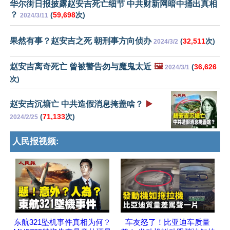
华尔街日报披露赵安吉死亡细节 中共财新网暗中捅出真相
？
(
59,698
次)
2024/3/11
果然有事？赵安吉之死 朝刑事方向侦办
(
32,511
次)
2024/3/2
赵安吉离奇死亡 曾被警告勿与魔鬼太近
🖼️
(
36,626
2024/3/1
次)
赵安吉沉塘亡 中共造假消息掩盖啥？
▶️
(
71,133
次)
2024/2/25
人民报视频:
东航321坠机事件真相为何？
车友怒了！比亚迪车质量