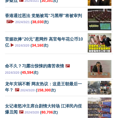
多疑点
🖼️
(
30,351
次)
2024/3/21
香港通过恶法 党魁被骂“习黑帮”将被审判
🖼️▶️
(
38,030
次)
2024/3/21
官媒吹捧“20元”惹网炸 高官每年花公币10
亿
▶️
(
34,160
次)
2024/3/20
命不久？习露出惊悚的痛苦表情
🖼️
(
45,594
次)
2024/3/20
龙年灾祸不断 网友热议：这是王朝最后一
年？
🖼️
(
158,300
次)
2024/3/20
女记者怒冲主席台剧情大转场 江泽民内侄
爆丑闻
🖼️
(
80,706
次)
2024/3/20