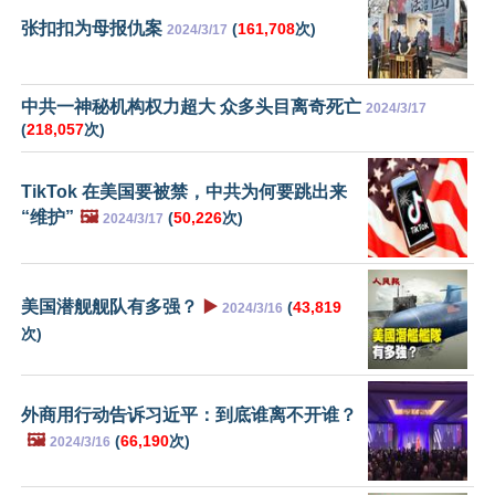
张扣扣为母报仇案
(
161,708
次)
2024/3/17
中共一神秘机构权力超大 众多头目离奇死亡
2024/3/17
(
218,057
次)
TikTok 在美国要被禁，中共为何要跳出来
“维护”
🖼️
(
50,226
次)
2024/3/17
美国潜舰舰队有多强？
▶️
(
43,819
2024/3/16
次)
外商用行动告诉习近平：到底谁离不开谁？
🖼️
(
66,190
次)
2024/3/16