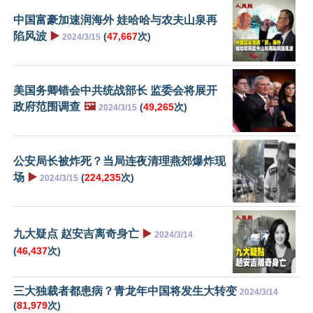
中国富豪加速润海外 娃哈哈与农夫山泉再
陷风波
▶️
(
47,667
次)
2024/3/15
美国务卿错会中共统战部长 监委会将展开
政府范围调查
🖼️
(
49,265
次)
2024/3/15
公安局长被炸死？当局连夜清理燕郊爆炸现
场
▶️
(
224,235
次)
2024/3/15
九大疑点 赵安吉离奇身亡
▶️
2024/3/14
(
46,437
次)
三大独裁者都患病？青龙年中国将发生大转变
2024/3/14
(
81,979
次)