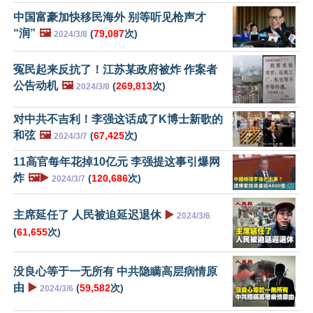
中国富豪加快移民海外 别等听见枪声才
“润”
🖼️
(
79,087
次)
2024/3/8
冤民起来反抗了！江苏某政府被炸 作案者
公告动机
🖼️
(
269,813
次)
2024/3/8
对中共不吉利！李强这话成了K博士新歌的
和弦
🖼️
(
67,425
次)
2024/3/7
11高官每年花掉10亿元 李强提这事引爆网
炸
🖼️▶️
(
120,686
次)
2024/3/7
主席延任了 人民被迫延迟退休
▶️
2024/3/6
(
61,655
次)
没良心等于一无所有 中共隐瞒高层病情原
由
▶️
(
59,582
次)
2024/3/6