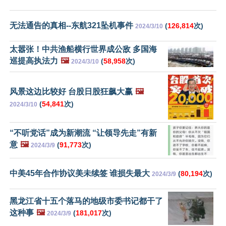
无法通告的真相--东航321坠机事件
(
126,814
次)
2024/3/10
太嚣张！中共渔船横行世界成公敌 多国海
巡提高执法力
🖼️
(
58,958
次)
2024/3/10
风景这边比较好 台股日股狂飙大赢
🖼️
(
54,841
次)
2024/3/10
“不听党话”成为新潮流 “让领导先走”有新
意
🖼️
(
91,773
次)
2024/3/9
中美45年合作协议美未续签 谁损失最大
(
80,194
次)
2024/3/9
黑龙江省十五个落马的地级市委书记都干了
这种事
🖼️
(
181,017
次)
2024/3/9