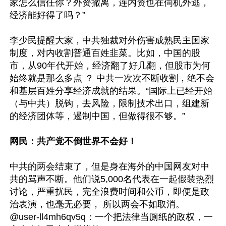
家怎么信任你？外资撤离，连内资也在伺机外逃，
经济能好得了吗？”

李少民提醒大家，中共独裁对外伤害成熟民主国家
制度，对内收割普通百姓韭菜。比如，中国的股
市，从90年代开始，经济翻了好几翻，但股市为何
始终就是那么多点 ？ 中共一次次不断收割，绝不会
和基层百姓分享经济成就的结果。“国际上已经开始
（与中共）脱钩，去风险，限制技术出口，组建新
的经济团体等，遏制中国，但做得很不够。”

网民：共产党不倒世界不会好！
中共的两会结束了，但是身在海外的中国网友对中
共的骂声不断。他们说5,000名代表在一起假装热烈
讨论，严重扰民，完全浪费时间和公币，即便是政
治表演，也毫无必要， 所以两会不如取消。

@user-ll4mh6qv5q：一个把法律当厕纸的政权，一