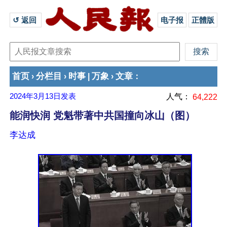
↺ 返回 
电子报
正體版
首页
分栏目
时事
万象
文章
›
›
|
›
：
2024年3月13日
发表
人气：
64,222
能润快润 党魁带著中共国撞向冰山（图）
李达成