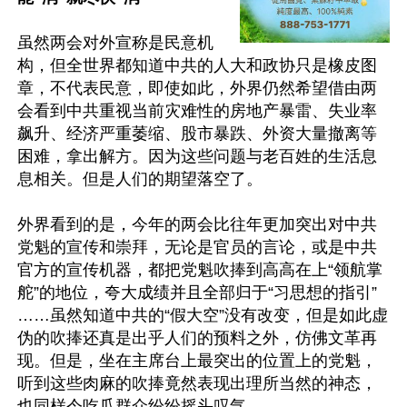
虽然两会对外宣称是民意机
构，但全世界都知道中共的人大和政协只是橡皮图
章，不代表民意，即使如此，外界仍然希望借由两
会看到中共重视当前灾难性的房地产暴雷、失业率
飙升、经济严重萎缩、股市暴跌、外资大量撤离等
困难，拿出解方。因为这些问题与老百姓的生活息
息相关。但是人们的期望落空了。

外界看到的是，今年的两会比往年更加突出对中共
党魁的宣传和崇拜，无论是官员的言论，或是中共
官方的宣传机器，都把党魁吹捧到高高在上“领航掌
舵”的地位，夸大成绩并且全部归于“习思想的指引”
……虽然知道中共的“假大空”没有改变，但是如此虚
伪的吹捧还真是出乎人们的预料之外，仿佛文革再
现。但是，坐在主席台上最突出的位置上的党魁，
听到这些肉麻的吹捧竟然表现出理所当然的神态，
也同样令吃瓜群众纷纷摇头叹气。
