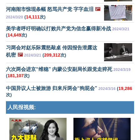
河南闹市惊现条幅 怒骂共产党 字字血泪
🖼️
(
14,111
次)
2024/3/20
美学者呼吁明确以打败共产党为信念赢得新冷战
2024/3/21
(
14,649
次)
习两会对赵乐际震怒敲桌 传因报告泄露这
机密
🖼️
(
209,312
次)
2024/3/21
六次两会进京“维稳” 内蒙公安副局长跟党走猝死
2024/3/19
(
181,107
次)
中国异议人士被旅游 归来斥两会“狗屁会”
(
19,286
2024/3/16
次)
人民报视频: