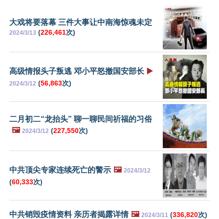
大戏将要落幕 三件大事让中南海惊魂未定
(
226,461
次)
2024/3/13
高级情报头子叛逃 邓小平怒撤国安部长
▶️
(
56,863
次)
2024/3/12
二月初二“龙抬头” 聊一聊民间祈福的习俗
🖼️
(
227,550
次)
2024/3/12
中共顶尖专家连续死亡的警示
🖼️
2024/3/12
(
60,333
次)
中共销毁疫情资料 亲历者揭露详情
🖼️
(
336,820
次)
2024/3/11