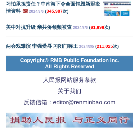
习怕承担责任？中南海下令全面销毁新冠疫
情资料
🖼️
(
345,987
次)
2024/3/6
美中对抗升级 亲共侨领频被查
(
61,696
次)
2024/3/6
两会戏难演 李强受辱 习闭门称王
(
211,025
次)
2024/3/5
Copyright© RMB Public Foundation Inc.
All Rights Reserved
人民报网站服务条款
关于我们
反馈信箱：
editor@renminbao.com