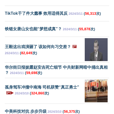
TikTok干了件大蠢事 效用适得其反
(
56,313
次)
2024/3/11
铁链女唐山女也能“梦想成真”？
(
55,878
次)
2024/3/11
王毅这出戏演砸了 该如何向习交差？
🖼️
(
82,649
次)
2024/3/11
华尔街日报披露赵安吉死亡细节 中共财新网暗中捅出真相
？
(
59,698
次)
2024/3/11
孤身驾车冲撞中南海 司机获赞“真正勇士”
🖼️▶️
(
324,860
次)
2024/3/10
中美科技对抗 步步升级
(
56,375
次)
2024/3/10