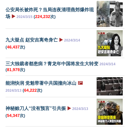
公安局长被炸死？当局连夜清理燕郊爆炸现
场
▶️
(
224,232
次)
2024/3/15
九大疑点 赵安吉离奇身亡
▶️
2024/3/14
(
46,437
次)
三大独裁者都患病？青龙年中国将发生大转变
2024/3/14
(
81,979
次)
能润快润 党魁带著中共国撞向冰山
🖼️
(
64,222
次)
2024/3/13
神秘赊刀人“没有预言”引共振
▶️
2024/3/13
(
54,347
次)