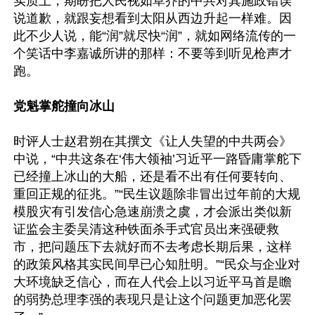
实质上，期盼把人民视如草芥的中共对其施政错误
说道歉，就跟妄想看到太阳从西边升起一样难。因
此不少人说，能“润”就尽快“润”，就如网络流传的一
个笑话中李嘉诚所讲的那样：不要等到听见枪声才
跑。

党魁掌舵撞向冰山
时评人士赵君朔在其撰文《让人失望的中共两会》
中说，“中共这条在‘伟大领袖’习近平一路昏庸掌舵下
已经撞上冰山的大船，还是看不出有任何要转向、
重回正规的征兆。”“民生议题除非冒出过年前的大规
模股灾有引发信心急速崩溃之虞，才会派出类似新
证监会主委吴清这种铁面杀手式官员出来强硬救
市，把问题压下去就好而不去考虑长期后果，这样
的政策风格其实民间早已心知肚明。”“民众与企业对
大环境缺乏信心，而在人代会上以习近平马首是瞻
的弱势总理李强的表现只是让这个问题更加恶化罢