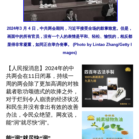
2024年3 月 4 日，中共两会期间，习近平接受全场的鼓掌致意。但是，
画面中的所有官员，没有一个人的表情是平和、轻松、愉悦的，相反都
显得非常凝重，如同正在举办丧事。 (Photo by Lintao Zhang/Getty I
mages)
【人民报消息】2024年的中
共两会在11日闭幕，持续一
周的两会除了更加高调的对独
裁者歌功颂德式的吹捧之外，
对于烂到令人崩溃的经济状况
和民生并没有拿出有效的改善
办法，令民众绝望。网友说，
能“润”就尽快“润”。

能“润”就尽快“润”