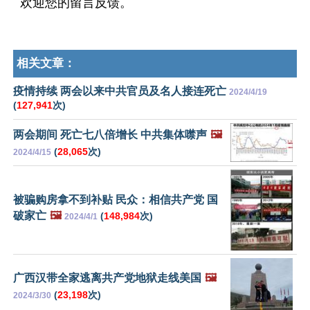
欢迎您的留言反馈。
相关文章：
疫情持续 两会以来中共官员及名人接连死亡
2024/4/19
(
127,941
次)
两会期间 死亡七八倍增长 中共集体噤声
🖼️
(
28,065
次)
2024/4/15
被骗购房拿不到补贴 民众：相信共产党 国
破家亡
🖼️
(
148,984
次)
2024/4/1
广西汉带全家逃离共产党地狱走线美国
🖼️
(
23,198
次)
2024/3/30