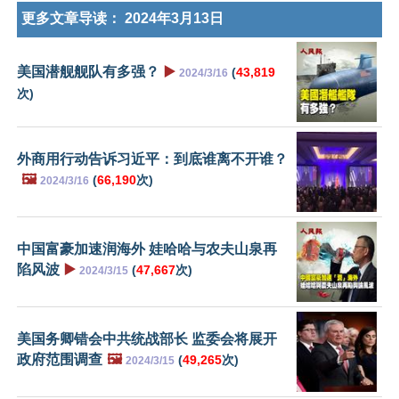
更多文章导读：
2024年3月13日
美国潜舰舰队有多强？
▶️
(
43,819
2024/3/16
次)
外商用行动告诉习近平：到底谁离不开谁？
🖼️
(
66,190
次)
2024/3/16
中国富豪加速润海外 娃哈哈与农夫山泉再
陷风波
▶️
(
47,667
次)
2024/3/15
美国务卿错会中共统战部长 监委会将展开
政府范围调查
🖼️
(
49,265
次)
2024/3/15