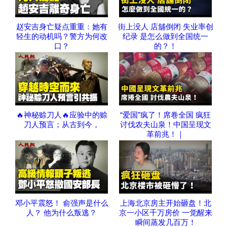
赵安吉身亡疑点重重：她有
街上没人 店舖倒闭 失业率创
轻生的动机吗？警方为何改
纪录 是怎么做到全国统一
口？
的？！
🔥神秘赊刀人🔥应验中的赊
“爱国”疯了！席卷全国 疯狂
刀人预言；从古到今，
讨伐农夫山泉！中国呈现文
革前兆！｜
邓小平震怒！ 俞强声是什么
上海北京房主开始砸盘！北
人？ 他为什么叛逃？
京一小区千万房价 一觉醒来
瞬间蒸发几百万！