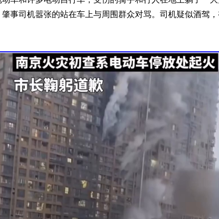
，肇事司机嚣张的站在车上与周围群众对骂。司机疑似酒驾，