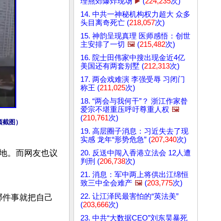
理燕郊爆炸现场
▶️
(
224,235
次)
14. 中共一神秘机构权力超大 众多
头目离奇死亡 (
218,057
次)
15. 神韵呈现真理 医师感悟：创世
主安排了一切
🖼️
(
215,482
次)
16. 院士田伟家中搜出现金近4亿
美国还有两套别墅 (
212,313
次)
17. 两会戏难演 李强受辱 习闭门
称王 (
211,025
次)
18. “两会与我何干”？ 浙江作家昝
爱宗不堪重压呼吁尊重人权
🖼️
(
210,761
次)
频截图）
19. 高层圈子消息：习近失去了现
实感 龙年“形势危急” (
207,340
次)
地。而网友也议
20. 反送中闯入香港立法会 12人遭
判刑 (
206,738
次)
21. 消息：军中两上将供出江绵恒
致三中全会难产
🖼️
(
203,775
次)
22. 让江泽民最害怕的“英法美”
道哪件事就把自己
(
203,666
次)
23. 中共“大数据CEO”刘东昊暴死