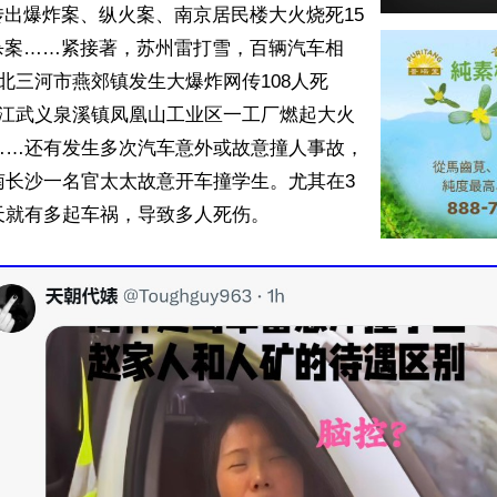
出爆炸案、纵火案、南京居民楼大火烧死15
杀案……紧接著，苏州雷打雪，百辆汽车相
河北三河市燕郊镇发生大爆炸网传108人死
浙江武义泉溪镇凤凰山工业区一工厂燃起大火
……还有发生多次汽车意外或故意撞人事故，
南长沙一名官太太故意开车撞学生。尤其在3
天就有多起车祸，导致多人死伤。
