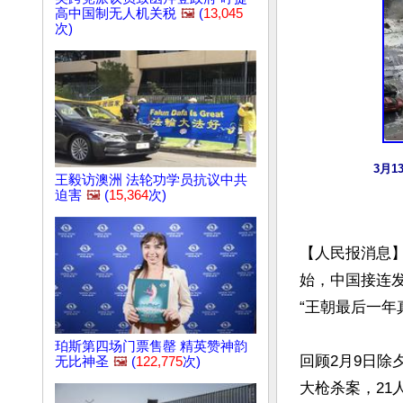
高中国制无人机关税
🖼️
(
13,045
次)
3月
王毅访澳洲 法轮功学员抗议中共
迫害
🖼️
(
15,364
次)
【人民报消息】
始，中国接连
“王朝最后一年
珀斯第四场门票售罄 精英赞神韵
回顾2月9日除
无比神圣
🖼️
(
122,775
次)
大枪杀案，21