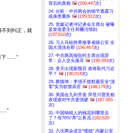
背后的真相
🖼️
(
200,447
次)
24. 分析：中共两会的细节透露习
或身患重疾
🖼️
(
199,912
次)
25. 党媒记者冲记者会主席台 被曝
是发改委主任郑栅洁情妇
且得不到纠正，就
(
197,610
次)
26. 习人马纷跨界接掌省级公安 全
国大清洗在即 (
196,467
次)
27. 中共两高报告时主席台现异
……”

常：众人交头接耳
🖼️
(
190,393
次)
28. 变天出现新预言 谁将取代习近
平？
🖼️
(
190,014
次)
29. 蔡慎坤：李强不揽权最安全“清
零”实为软禁高官
🖼️
(
188,179
次)
30. 美国会九剑齐发 拜登川普竞相
表现谁对中共更强硬
🖼️
(
187,055
次)
…”

31. 中国纳税人的钱花到哪里去
了？传70%“养”公务员 (
182,520
次)
32. 六次两会进京“维稳” 内蒙公安