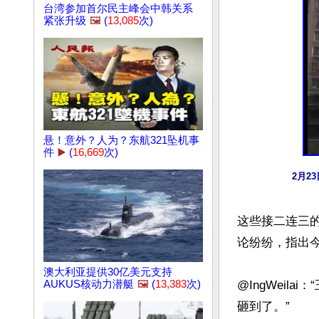
台湾参加首尔民主峰会中韩关系
紧张升级
🖼️
(
13,085
次)
悬！意外？人为？东航321坠机事
件
▶️
(
16,669
次)
2月2
这些接二连三
论纷纷，指出今
澳大利亚提供30亿美元支持
AUKUS核动力潜艇
🖼️
(
13,383
次)
@IngWei
砸到了。”
