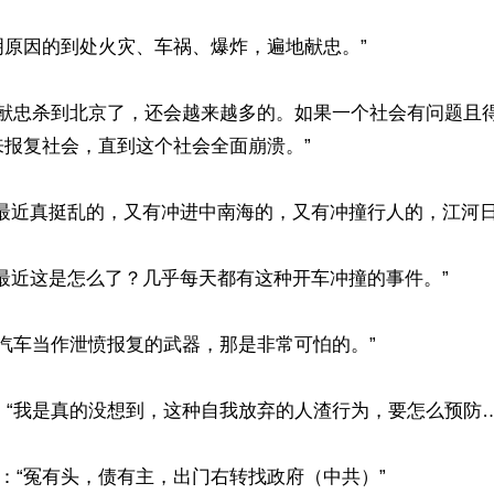
a：“不明原因的到处火灾、车祸、爆炸，遍地献忠。”

alk：“张献忠杀到北京了，还会越来越多的。如果一个社会有问题
报复社会，直到这个社会全面崩溃。”

最近真挺乱的，又有冲进中南海的，又有冲撞行人的，江河日下
方：“最近这是怎么了？几乎每天都有这种开车冲撞的事件。”

果把汽车当作泄愤报复的武器，那是非常可怕的。”

nny：“我是真的没想到，这种自我放弃的人渣行为，要怎么预防…
he：“冤有头，债有主，出门右转找政府（中共）”
