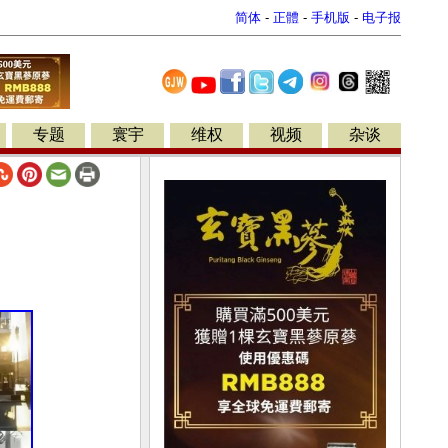
简体
-
正體
-
手机版
-
电子报
专题
寰宇
维权
视频
杂谈