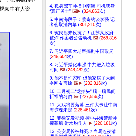
4. 孤身驾车冲撞中南海 司机获赞
视频中有人说
“真正勇士”
🖼️▶️
(
324,863
次)
5. 中南海段子：蔡奇约谈李强 记
者会取消内幕 (
301,210
次)
6. 冤民起来反抗了！江苏某政府
被炸 作案者公告动机
🖼️
(
269,816
次)
7. 习近平四大老臣搞乱中国政局
(
248,604
次)
8. 习近平矮化李强 中共进入垃圾
时间
🖼️
(
248,482
次)
9. 他不是许家印 但他家房子大到
令网友震惊
🖼️▶️
(
232,816
次)
10. 二月初二“龙抬头” 聊一聊民间
祈福的习俗
🖼️
(
227,556
次)
11. 大戏将要落幕 三件大事让中南
海惊魂未定 (
226,461
次)
12. 菲律宾发视频 控中共海警船冲
撞菲船 射水炮伤人
▶️
(
226,181
次)
13. 公安局长被炸死？当局连夜清