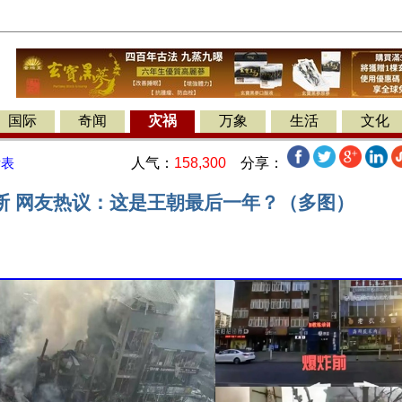
国际
奇闻
灾祸
万象
生活
文化
人气：
158,300
分享：
发表
断 网友热议：这是王朝最后一年？（多图）