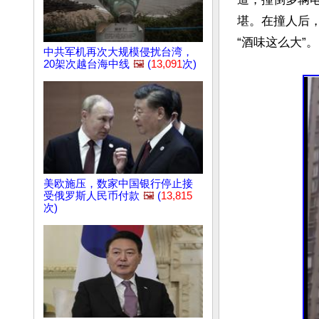
堪。在撞人后
“酒味这么大”。

中共军机再次大规模侵扰台湾，
20架次越台海中线
🖼️
(
13,091
次)
美欧施压，数家中国银行停止接
受俄罗斯人民币付款
🖼️
(
13,815
次)