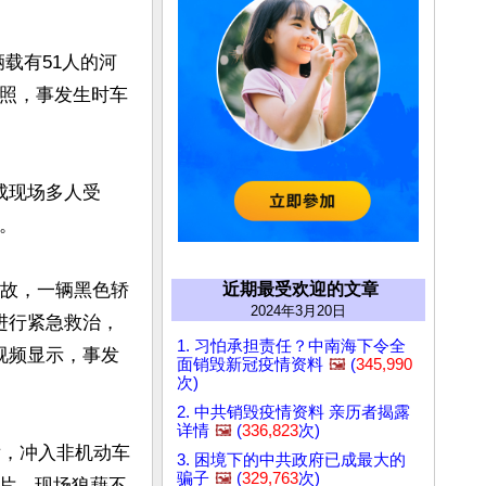
载有51人的河
牌照，事发生时车
成现场多人受


事故，一辆黑色轿
近期最受欢迎的文章
2024年3月20日
进行紧急救治，
1. 习怕承担责任？中南海下令全
视频显示，事发
面销毁新冠疫情资料
🖼️
(
345,990
次)
2. 中共销毁疫情资料 亲历者揭露
详情
🖼️
(
336,823
次)
后，冲入非机动车
3. 困境下的中共政府已成最大的
骗子
🖼️
(
329,763
次)
片，现场狼藉不