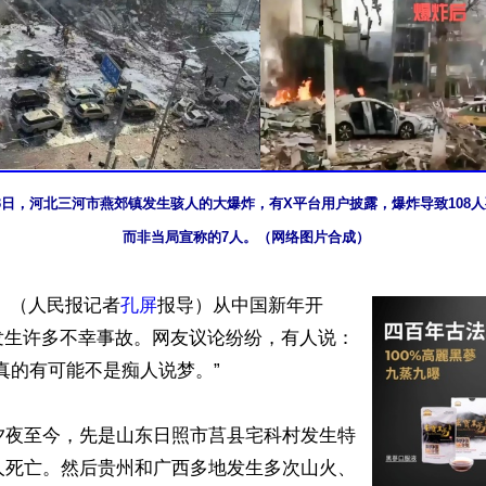
13日，河北三河市燕郊镇发生骇人的大爆炸，有X平台用户披露，爆炸导致108人
而非当局宣称的7人。（网络图片合成）
 （人民报记者
孔屏
报导）从中国新年开
发生许多不幸事故。网友议论纷纷，有人说：
真的有可能不是痴人说梦。”

夕夜至今，先是山东日照市莒县宅科村发生特
人死亡。然后贵州和广西多地发生多次山火、