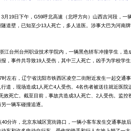
3月19日下午，G59呼北高速（北呼方向）山西吉河段，一辆
撞隧道壁，已知至少13人死亡，多人送医。涉事大巴为河南
，浙江台州台州职业技术学院内，一辆黑色轿车冲撞学生，造
报，事件共导致19人受伤，其中三人死亡，凶手为学校学生。
日7时左右，辽宁省沈阳市铁西区凌空二街附近发生一起交通
行道，现场造成1人死亡4人受伤。4名伤者被送往就近医院
无效死亡。截至目前，事故共造成3人死亡、2人受伤。监控
另一辆车碰撞追逐。

7点40分许，北京东城区宽街路口，一辆小客车发生交通事故
电动车和许多电动自行车，受伤的骑手和行人在地上躺了一大