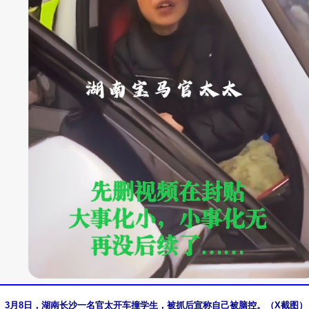
3月8日，湖南长沙一名官太开车撞学生，被抓后宣称自己被脑控。（X截图）