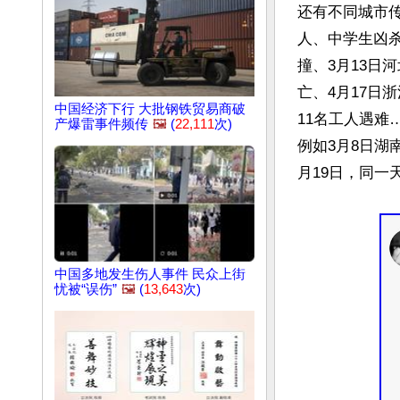
还有不同城市传
人、中学生凶
撞、3月13日
亡、4月17日
中国经济下行 大批钢铁贸易商破
11名工人遇难
产爆雷事件频传
🖼️
(
22,111
次)
例如3月8日湖
月19日，同一
中国多地发生伤人事件 民众上街
忧被“误伤”
🖼️
(
13,643
次)