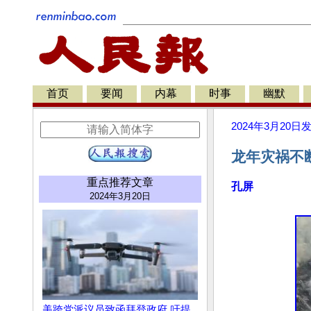
首页
要闻
内幕
时事
幽默
2024年3月20日
龙年灾祸不
重点推荐文章
孔屏
2024年3月20日
美跨党派议员致函拜登政府 吁提