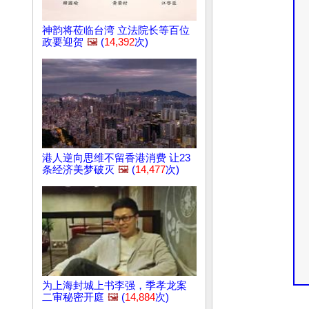
神韵将莅临台湾 立法院长等百位
政要迎贺
🖼️
(
14,392
次)
港人逆向思维不留香港消费 让23
条经济美梦破灭
🖼️
(
14,477
次)
为上海封城上书李强，季孝龙案
二审秘密开庭
🖼️
(
14,884
次)