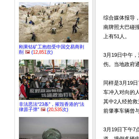
综合媒体报导，
南牌照大巴碰
上有51人。

刚果钴矿工抱怨受中国交易商剥
削
🖼️
(
12,851
次)
3月19日中午
伤。当地政府通
同样是3月19
车冲入对向的人
其中2人经抢救
非法恶法“23条”，摧毁香港的“法
律原子弹”
🖼️
(
20,535
次)
前肇事车辆曾与
3月19日下午
道，撞倒多辆