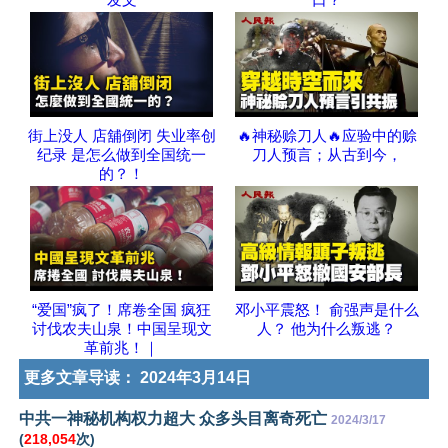
街上没人 店舖倒闭 失业率创
🔥神秘赊刀人🔥应验中的赊
纪录 是怎么做到全国统一
刀人预言；从古到今，
的？！
“爱国”疯了！席卷全国 疯狂
邓小平震怒！ 俞强声是什么
讨伐农夫山泉！中国呈现文
人？ 他为什么叛逃？
革前兆！｜
更多文章导读：
2024年3月14日
中共一神秘机构权力超大 众多头目离奇死亡
2024/3/17
(
218,054
次)