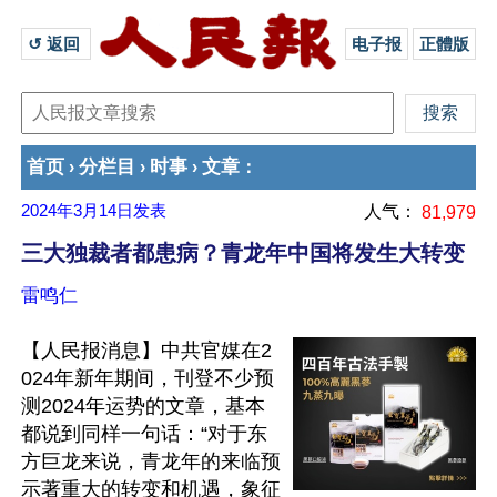
↺ 返回 
电子报
正體版
首页
分栏目
时事
文章
›
›
›
：
2024年3月14日
发表
人气：
81,979
三大独裁者都患病？青龙年中国将发生大转变
雷鸣仁
【人民报消息】中共官媒在2
024年新年期间，刊登不少预
测2024年运势的文章，基本
都说到同样一句话：“对于东
方巨龙来说，青龙年的来临预
示著重大的转变和机遇，象征