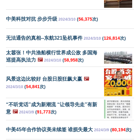
中美科技对抗 步步升级
(
56,375
次)
2024/3/10
无法通告的真相--东航321坠机事件
(
126,814
次)
2024/3/10
太嚣张！中共渔船横行世界成公敌 多国海
巡提高执法力
🖼️
(
58,958
次)
2024/3/10
风景这边比较好 台股日股狂飙大赢
🖼️
(
54,841
次)
2024/3/10
“不听党话”成为新潮流 “让领导先走”有新
意
🖼️
(
91,773
次)
2024/3/9
中美45年合作协议美未续签 谁损失最大
(
80,194
次)
2024/3/9