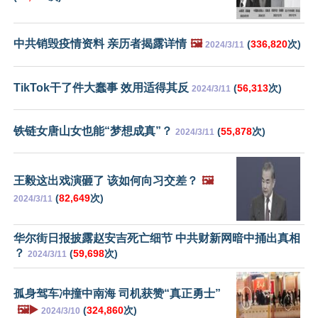
中共销毁疫情资料 亲历者揭露详情
🖼️
(
336,820
次)
2024/3/11
TikTok干了件大蠢事 效用适得其反
(
56,313
次)
2024/3/11
铁链女唐山女也能“梦想成真”？
(
55,878
次)
2024/3/11
王毅这出戏演砸了 该如何向习交差？
🖼️
(
82,649
次)
2024/3/11
华尔街日报披露赵安吉死亡细节 中共财新网暗中捅出真相
？
(
59,698
次)
2024/3/11
孤身驾车冲撞中南海 司机获赞“真正勇士”
🖼️▶️
(
324,860
次)
2024/3/10