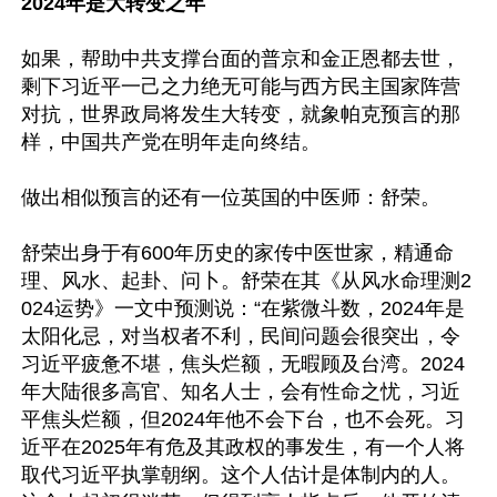
2024年是大转变之年
如果，帮助中共支撑台面的普京和金正恩都去世，
剩下习近平一己之力绝无可能与西方民主国家阵营
对抗，世界政局将发生大转变，就象帕克预言的那
样，中国共产党在明年走向终结。

做出相似预言的还有一位英国的中医师：舒荣。

舒荣出身于有600年历史的家传中医世家，精通命
理、风水、起卦、问卜。舒荣在其《从风水命理测2
024运势》一文中预测说：“在紫微斗数，2024年是
太阳化忌，对当权者不利，民间问题会很突出，令
习近平疲惫不堪，焦头烂额，无暇顾及台湾。2024
年大陆很多高官、知名人士，会有性命之忧，习近
平焦头烂额，但2024年他不会下台，也不会死。习
近平在2025年有危及其政权的事发生，有一个人将
取代习近平执掌朝纲。这个人估计是体制内的人。