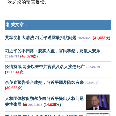
欢迎您的留言反馈。
相关文章：
共军变相大清洗 习近平透露最担忧问题
(
31,083
次)
2024/4/21
习近平的不归路：脱实入虚，官民积怨，财散人安乐
(
49,076
次)
2024/4/19
疫情持续 两会以来中共官员及名人接连死亡
2024/4/19
(
127,941
次)
余茂春预告美台建交，习近平噩梦陆续有来
2024/4/17
(
30,688
次)
人权团体敦促朔尔茨向习近平提出人权问题
关注张展
🖼️
(
14,635
次)
2024/4/16