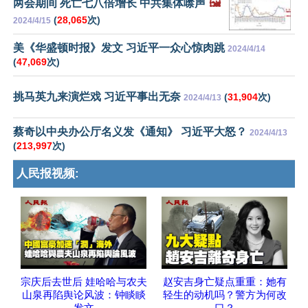
两会期间 死亡七八倍增长 中共集体噤声
🖼️
(
28,065
次)
2024/4/15
美《华盛顿时报》发文 习近平一众心惊肉跳
2024/4/14
(
47,069
次)
挑马英九来演烂戏 习近平事出无奈
(
31,904
次)
2024/4/13
蔡奇以中央办公厅名义发《通知》 习近平大怒？
2024/4/13
(
213,997
次)
人民报视频:
宗庆后去世后 娃哈哈与农夫
赵安吉身亡疑点重重：她有
山泉再陷舆论风波：钟睒睒
轻生的动机吗？警方为何改
发文
口？