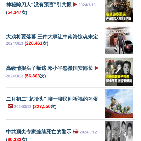
神秘赊刀人“没有预言”引共振
▶️
2024/3/13
(
54,347
次)
大戏将要落幕 三件大事让中南海惊魂未定
(
226,461
次)
2024/3/13
高级情报头子叛逃 邓小平怒撤国安部长
▶️
(
56,863
次)
2024/3/12
二月初二“龙抬头” 聊一聊民间祈福的习俗
🖼️
(
227,550
次)
2024/3/12
中共顶尖专家连续死亡的警示
🖼️
2024/3/12
(
60,333
次)