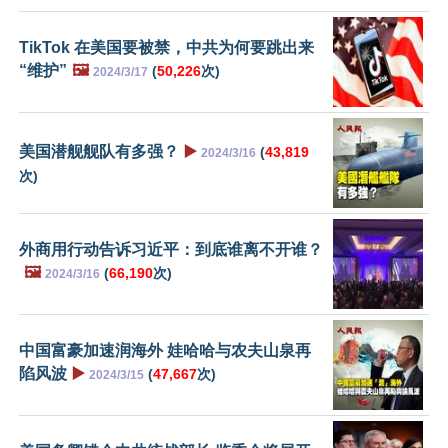
TikTok 在美国要被禁，中共为何要跳出来
“维护”
🖼️
(
50,226
次)
2024/3/17
美国潜舰舰队有多强？
▶️
(
43,819
2024/3/16
次)
外商用行动告诉习近平：到底谁离不开谁？
🖼️
(
66,190
次)
2024/3/16
中国富豪加速润海外 娃哈哈与农夫山泉再
陷风波
▶️
(
47,667
次)
2024/3/15