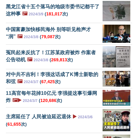
黑龙江省十五个落马的地级市委书记都干了
这种事
🖼️
(
181,017
次)
2024/3/9
中国富豪加快移民海外 别等听见枪声才
“润”
🖼️
(
79,087
次)
2024/3/8
冤民起来反抗了！江苏某政府被炸 作案者
公告动机
🖼️
(
269,813
次)
2024/3/8
对中共不吉利！李强这话成了K博士新歌的
和弦
🖼️
(
67,425
次)
2024/3/7
11高官每年花掉10亿元 李强提这事引爆网
炸
🖼️▶️
(
120,686
次)
2024/3/7
主席延任了 人民被迫延迟退休
▶️
2024/3/6
(
61,655
次)