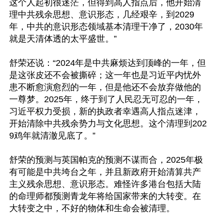
这个人起初很迷茫，但得到高人指点后，他开始清
理中共残余思想、意识形态，几经艰辛，到2029
年，中共的意识形态领域基本清理干净了，2030年
就是天清体透的太平盛世。”

舒荣还说：“2024年是中共麻烦达到顶峰的一年，但
是这张皮还不会被撕碎；这一年也是习近平内忧外
患不断愈演愈烈的一年，但是他还不会放弃做他的
一尊梦。2025年，终于到了人民忍无可忍的一年，
习近平权力受损，新的执政者幸遇高人指点迷津，
开始清除中共残余势力与文化思想。这个清理到202
9鸡年就清澈见底了。”

舒荣的预测与英国帕克的预测不谋而合，2025年极
有可能是中共垮台之年，并且新政府开始清算共产
主义残余思想、意识形态。难怪许多港台包括大陆
的命理师都预测青龙年将给国家带来的大转变。在
大转变之中，不好的物体和生命会被清理。
