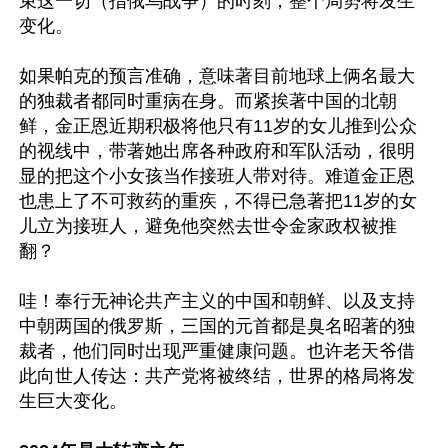
束这一切（指俄乌战争）的时刻，整个局势将发生
变化。

如果帕克的预言准确，意味著目前地球上俩名最大
的独裁者都同时重病在身。而紧挨著中国的北朝
鲜，金正恩近期积极将他只有11岁的女儿推到公众
的视线中，带著她出席各种政府和军队活动，很明
显的把这个小女孩当作接班人带对待。难道金正恩
也患上了不可救药的重疾，不得已急著把11岁的女
儿立为接班人，避免他突然去世令金家政权被推
翻？

哇！奉行无神论共产主义的中国和朝鲜、以及支持
中朝两国的俄罗斯，三国的元首都是臭名昭著的独
裁者，他们同时出现严重健康问题。也许老天爷借
此向世人传达：共产党将被终结，世界的格局将发
生巨大变化。
