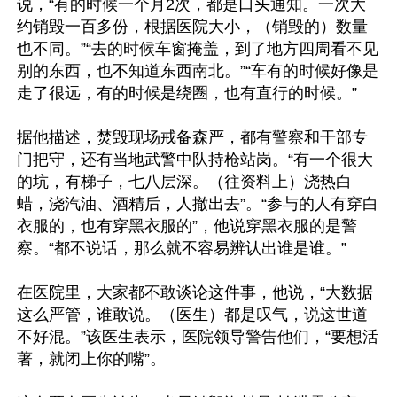
说，“有的时候一个月2次，都是口头通知。一次大
约销毁一百多份，根据医院大小，（销毁的）数量
也不同。”“去的时候车窗掩盖，到了地方四周看不见
别的东西，也不知道东西南北。”“车有的时候好像是
走了很远，有的时候是绕圈，也有直行的时候。”

据他描述，焚毁现场戒备森严，都有警察和干部专
门把守，还有当地武警中队持枪站岗。“有一个很大
的坑，有梯子，七八层深。（往资料上）浇热白
蜡，浇汽油、酒精后，人撤出去”。“参与的人有穿白
衣服的，也有穿黑衣服的”，他说穿黑衣服的是警
察。“都不说话，那么就不容易辨认出谁是谁。”

在医院里，大家都不敢谈论这件事，他说，“大数据
这么严管，谁敢说。（医生）都是叹气，说这世道
不好混。”该医生表示，医院领导警告他们，“要想活
著，就闭上你的嘴”。
