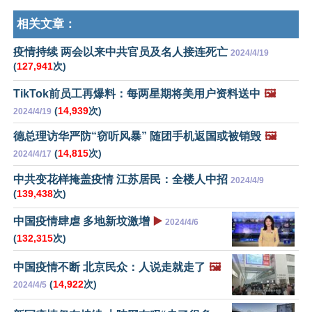
相关文章：
疫情持续 两会以来中共官员及名人接连死亡
2024/4/19
(
127,941
次)
TikTok前员工再爆料：每两星期将美用户资料送中
🖼️
(
14,939
次)
2024/4/19
德总理访华严防“窃听风暴” 随团手机返国或被销毁
🖼️
(
14,815
次)
2024/4/17
中共变花样掩盖疫情 江苏居民：全楼人中招
2024/4/9
(
139,438
次)
中国疫情肆虐 多地新坟激增
▶️
2024/4/6
(
132,315
次)
中国疫情不断 北京民众：人说走就走了
🖼️
(
14,922
次)
2024/4/5