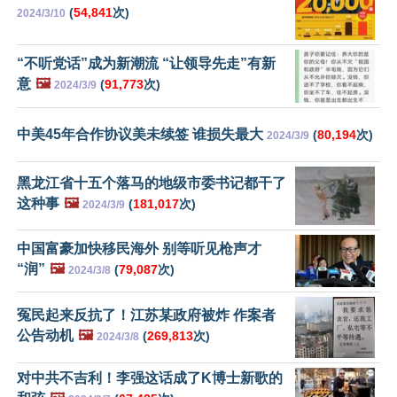
(
54,841
次)
2024/3/10
“不听党话”成为新潮流 “让领导先走”有新
意
🖼️
(
91,773
次)
2024/3/9
中美45年合作协议美未续签 谁损失最大
(
80,194
次)
2024/3/9
黑龙江省十五个落马的地级市委书记都干了
这种事
🖼️
(
181,017
次)
2024/3/9
中国富豪加快移民海外 别等听见枪声才
“润”
🖼️
(
79,087
次)
2024/3/8
冤民起来反抗了！江苏某政府被炸 作案者
公告动机
🖼️
(
269,813
次)
2024/3/8
对中共不吉利！李强这话成了K博士新歌的