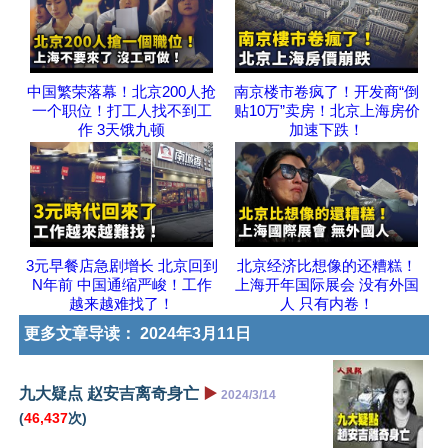
中国繁荣落幕！北京200人抢
南京楼市卷疯了！开发商“倒
一个职位！打工人找不到工
贴10万”卖房！北京上海房价
作 3天饿九顿
加速下跌！
3元早餐店急剧增长 北京回到
北京经济比想像的还糟糕！
N年前 中国通缩严峻！工作
上海开年国际展会 没有外国
越来越难找了！
人 只有内卷！
更多文章导读：
2024年3月11日
九大疑点 赵安吉离奇身亡
▶️
2024/3/14
(
46,437
次)