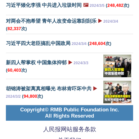
习近平矮化李强 中共进入垃圾时间
🖼️
(
248,482
次)
2024/3/5
对两会不抱希望 青年人改变命运靠刮刮乐
▶️
2024/3/4
(
82,337
次)
习近平四大老臣搞乱中国政局
(
248,604
次)
2024/3/4
新四人帮掌权 中国集体抑郁
▶️
2024/3/3
(
60,403
次)
胡锦涛被架离真相曝光 布林肯吓坏中共
▶️
(
94,800
次)
2024/3/2
Copyright© RMB Public Foundation Inc.
All Rights Reserved
人民报网站服务条款