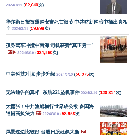
(
82,649
次)
2024/3/11
华尔街日报披露赵安吉死亡细节 中共财新网暗中捅出真相
？
(
59,698
次)
2024/3/11
孤身驾车冲撞中南海 司机获赞“真正勇士”
🖼️▶️
(
324,860
次)
2024/3/10
中美科技对抗 步步升级
(
56,375
次)
2024/3/10
无法通告的真相--东航321坠机事件
(
126,814
次)
2024/3/10
太嚣张！中共渔船横行世界成公敌 多国海
巡提高执法力
🖼️
(
58,958
次)
2024/3/10
风景这边比较好 台股日股狂飙大赢
🖼️