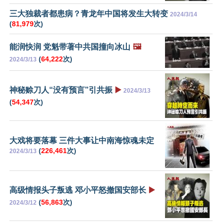
三大独裁者都患病？青龙年中国将发生大转变
2024/3/14
(
81,979
次)
能润快润 党魁带著中共国撞向冰山
🖼️
(
64,222
次)
2024/3/13
神秘赊刀人“没有预言”引共振
▶️
2024/3/13
(
54,347
次)
大戏将要落幕 三件大事让中南海惊魂未定
(
226,461
次)
2024/3/13
高级情报头子叛逃 邓小平怒撤国安部长
▶️
(
56,863
次)
2024/3/12