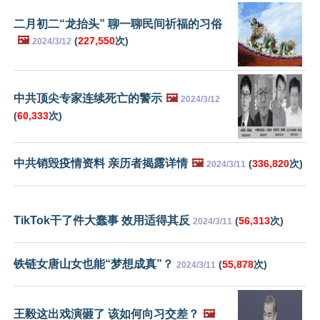
二月初二“龙抬头” 聊一聊民间祈福的习俗
🖼️
(
227,550
次)
2024/3/12
中共顶尖专家连续死亡的警示
🖼️
2024/3/12
(
60,333
次)
中共销毁疫情资料 亲历者揭露详情
🖼️
(
336,820
次)
2024/3/11
TikTok干了件大蠢事 效用适得其反
(
56,313
次)
2024/3/11
铁链女唐山女也能“梦想成真”？
(
55,878
次)
2024/3/11
王毅这出戏演砸了 该如何向习交差？
🖼️