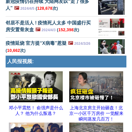
新冠疫情仍在持续 大陆网友叹“走了很多
人”
🖼️
(
128,678
次)
2024/4/5
邻居不是活人 ! 疫情死人太多 中国盛行买
房安置骨灰盒
🖼️
(
152,398
次)
2024/4/3
疫情延烧 官方提“X病毒”惹疑
🖼️
2024/3/26
(
10,662
次)
人民报视频:
邓小平震怒！ 俞强声是什么
上海北京房主开始砸盘！北
人？ 他为什么叛逃？
京一小区千万房价 一觉醒来
瞬间蒸发几百万！