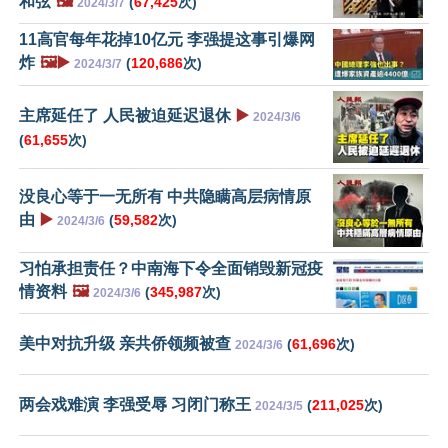
和弦
🖼️
(
67,425
次)
2024/3/7
11高官每年花掉10亿元 李强提这事引爆网
炸
🖼️▶️
(
120,686
次)
2024/3/7
主席延任了 人民被迫延迟退休
▶️
2024/3/6
(
61,655
次)
没良心等于一无所有 中共隐瞒高层病情原
由
▶️
(
59,582
次)
2024/3/6
习怕承担责任？中南海下令全面销毁新冠疫
情资料
🖼️
(
345,987
次)
2024/3/6
美中对抗升级 亲共侨领频被查
(
61,696
次)
2024/3/6
两会戏难演 李强受辱 习闭门称王
(
211,025
次)
2024/3/5