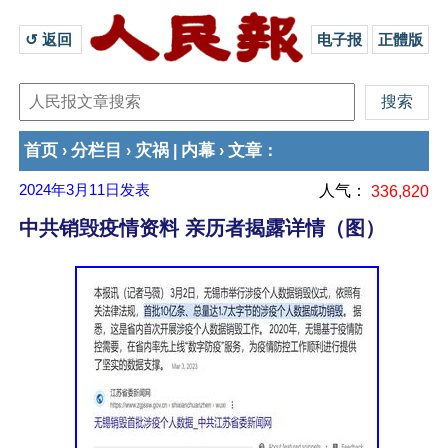
↺ 返回 
电子报
正體版
首页
分栏目
灾祸
内幕
文章
›
›
|
›
：
2024年3月11日
发表
人气：
336,820
中共销毁疫情资料 亲历者揭露详情（图）