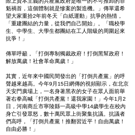
際上資本主義的共產黨政府是唯一的不可推卸的罪
魁禍首，這個體制就是慘案的製造機。」傳單還希
望大家重拾2年前冬天「白紙運動」抗爭的熱情，
「重建團結的力量，從我們自己開始」。「職校學
生、中學生、大學生都團結在工人階級的周圍起來
抗爭！」

傳單呼籲，「打倒專制獨裁政府！打倒黑幫政府！
解放萬歲！社會革命萬歲！」

其實，近年來中國民間發出的「打倒共產黨」的呼
聲越來越高。今年9月15日網傳的視頻顯示，在北京
天安門廣場上，一名身著黑衣的女子在眾人面前舉
著右拳高喊「打倒共產黨！還我家園！」今年1月2
日，河南商丘市寧陵縣一高級中學14歲學生在校內
身亡引發眾怒，數十萬民眾上街聚集抗議。抗議者
們高呼，「打倒共產黨！推翻習近平！自由萬歲！
自由必勝！」
