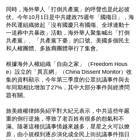
同時，海外華人「打倒共產黨」的呼聲也是此起彼
伏。今年10月1日是中共建政75週年「國殤日」，海
外民運組織掀起「沒有國慶只有國殤、全球連動十
一送葬中共暴政」活動，海外華人聚集喊出「打倒
共產黨」、「共產黨下臺」的口號。美國多個民主
和人權團體、多族裔團體舉行了集會。

根據海外人權組織「自由之家」（Freedom Hous
e）設立的「異言網」（China Dissent Monitor）收
集的資料顯示，今年第三季度的公眾抗議事件與去
年同期相比增加了27%，其中大部分事件與經濟問
題有關。

旅美維權律師吳紹平對大紀元表示，中共這些年嚴
重的倒行逆施，導致了老百姓有很多的怨氣和不
滿。隨著這種抗議事情越來越多，星星之火可以燎
原，由小規模到逐步演化成全民上街抗議事件指日