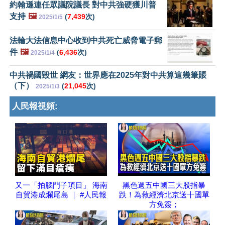
約翰遜連任眾議院議長 對中共強硬獲川普
支持
🖼️
(
7,439
次)
2025/1/5
法輪大法信息中心收到中共死亡威脅電子郵
件
🖼️
(
6,436
次)
2025/1/4
中共禍國毀世 網友：世界應在2025年對中共算這幾筆賬
（下）
(
21,045
次)
2025/1/3
人民報視頻:
又一「拍腦門子項目」 海南
黑色週五中國三大股指暴
自貿港成爛尾島 ｜ #人民報
跌！為救經濟北京送十國單
方免簽；