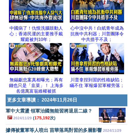
中國病了！仇恨洗腦鼓動人
心中沒中共！白紙青年成為
心；香港民運的主要推手戴
抗衡中共利器；川普團隊令
耀庭被判10年；
中共措手不及；
無錫獻忠案真相曝光；再有
川普拿捏到習的性格缺陷；
錢也只是「韭菜」！ 上海多
瞞不住 軍報爆習軍權旁落；
名億萬富翁維權被抓
更多文章導讀：
2024年11月26日
軍中大震盪 領軍治國無能習將退居二線？
🖼️
(
175,192
次)
2024/11/29
據傳被董軍等人咬出 苗華落馬對習的多層影響
2024/11/29