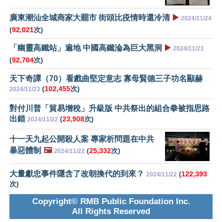
廣東潮汕全城商家大罷市 街頭比疫情時還冷清
▶️
2024/11/24
(
92,021
次)
「幽靈高鐵站」遍地 中國高鐵淪為巨大黑洞
▶️
2024/11/23
(
92,704
次)
天下奇譚（70）看戲曲堅定意志 寡母賢德三子功名顯赫
(
102,455
次)
2024/11/23
對付川普「貿易增稅」升級版 中共祭出的組合拳被指思路
出錯
(
23,908
次)
2024/11/22
十一天九起公開殺人案 專家析問題在中共
暴惡體制
🖼️
(
25,332
次)
2024/11/22
大量獻忠事件隱含了改朝換代的到來？
(
122,393
2024/11/22
次)
Copyright© RMB Public Foundation Inc.
All Rights Reserved