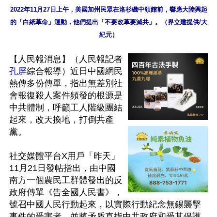
2022年11月27日上午，美國加州民眾在洛杉磯中領館前，響應大陸興起
的「白紙革命」運動，他們提出「不要改革要滅共」。（界立建提供/大
紀元）
【人民報消息】（人民報記者
孔屏
綜合報導）近日中國網民
熱傳多份傳單，指出無差別社
會報復殺人案件頻發的根源是
中共體制，呼籲工人階級團結
起來，改天換地，打倒共產
黨。

社交媒體平台X用戶「昨天」
11月21日發帖指出，由中國
南方一個農民工群體發出的反
政府傳單《告全國人民書》，
號召中國人民行動起來，以實際行動紀念無錫襲擊
事件的受害者，並將矛盾直指中共政府和受其保護