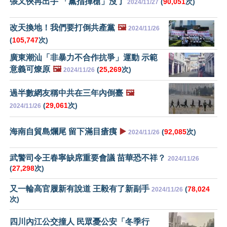
張又俠再出手 「黨指揮槍」沒了
(
90,051
次)
2024/11/27
改天換地！我們要打倒共產黨
🖼️
2024/11/26
(
105,747
次)
廣東潮汕「非暴力不合作抗爭」運動 示範
意義可燎原
🖼️
(
25,269
次)
2024/11/26
過半數網友稱中共在三年內倒臺
🖼️
(
29,061
次)
2024/11/26
海南自貿島爛尾 留下滿目瘡痍
▶️
(
92,085
次)
2024/11/26
武警司令王春寧缺席重要會議 苗華恐不祥？
2024/11/26
(
27,298
次)
又一輪高官履新有說道 王毅有了新副手
(
78,024
2024/11/26
次)
四川內江公交撞人 民眾憂公安「冬季行