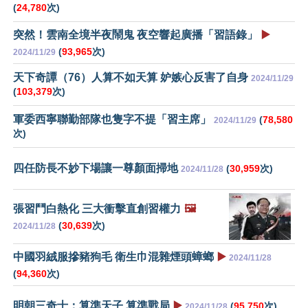
(
24,780
次)
突然！雲南全境半夜鬧鬼 夜空響起廣播「習語錄」
▶️
(
93,965
次)
2024/11/29
天下奇譚（76）人算不如天算 妒嫉心反害了自身
2024/11/29
(
103,379
次)
軍委西寧聯勤部隊也隻字不提「習主席」
(
78,580
2024/11/29
次)
四任防長不妙下場讓一尊顏面掃地
(
30,959
次)
2024/11/28
張習鬥白熱化 三大衝擊直創習權力
🖼️
(
30,639
次)
2024/11/28
中國羽絨服摻豬狗毛 衛生巾混雜煙頭蟑螂
▶️
2024/11/28
(
94,360
次)
明朝三奇士：算準天子 算準戰局
▶️
(
95,750
次)
2024/11/28