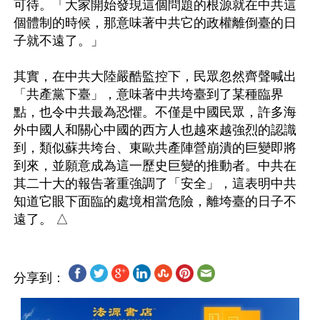
可待。「大家開始發現這個問題的根源就在中共這
個體制的時候，那意味著中共它的政權離倒臺的日
子就不遠了。」

其實，在中共大陸嚴酷監控下，民眾忽然齊聲喊出
「共產黨下臺」，意味著中共垮臺到了某種臨界
點，也令中共最為恐懼。不僅是中國民眾，許多海
外中國人和關心中國的西方人也越來越強烈的認識
到，類似蘇共垮台、東歐共產陣營崩潰的巨變即將
到來，並願意成為這一歷史巨變的推動者。中共在
其二十大的報告著重強調了「安全」，這表明中共
知道它眼下面臨的處境相當危險，離垮臺的日子不
分享到：