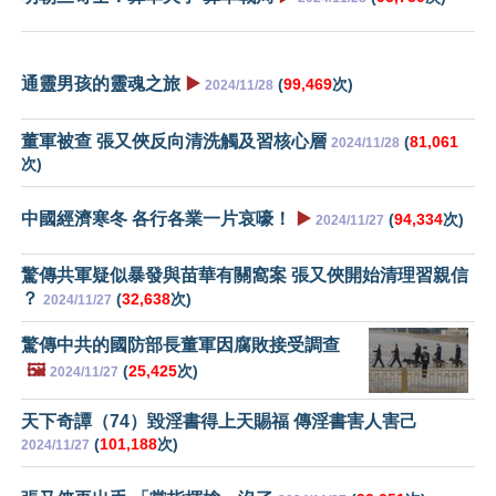
通靈男孩的靈魂之旅
▶️
(
99,469
次)
2024/11/28
董軍被查 張又俠反向清洗觸及習核心層
(
81,061
2024/11/28
次)
中國經濟寒冬 各行各業一片哀嚎！
▶️
(
94,334
次)
2024/11/27
驚傳共軍疑似暴發與苗華有關窩案 張又俠開始清理習親信
？
(
32,638
次)
2024/11/27
驚傳中共的國防部長董軍因腐敗接受調查
🖼️
(
25,425
次)
2024/11/27
天下奇譚（74）毀淫書得上天賜福 傳淫書害人害己
(
101,188
次)
2024/11/27