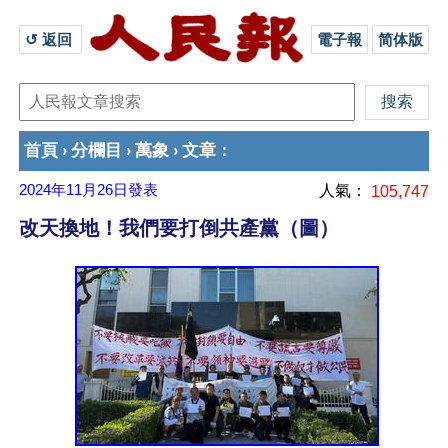
↺ 返回 
電子報
简体版
首頁
分欄目
萬象
文章
›
›
›
：
2024年11月26日
發表
人氣：
105,747
改天換地！我們要打倒共產黨（圖）