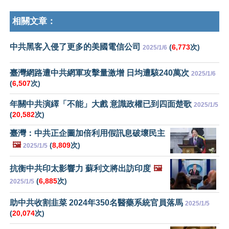
相關文章：
中共黑客入侵了更多的美國電信公司
(
6,773
次)
2025/1/6
臺灣網路遭中共網軍攻擊量激增 日均遭駭240萬次
2025/1/6
(
6,507
次)
年關中共演繹「不能」大戲 意識政權已到四面楚歌
2025/1/5
(
20,582
次)
臺灣：中共正企圖加倍利用假訊息破壞民主
🖼️
(
8,809
次)
2025/1/5
抗衡中共印太影響力 蘇利文將出訪印度
🖼️
(
6,885
次)
2025/1/5
助中共收割韭菜 2024年350名醫藥系統官員落馬
2025/1/5
(
20,074
次)