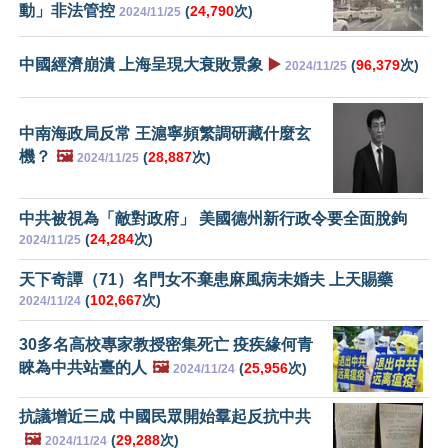
動」非法管控
(
24,790
次)
2024/11/25
中國經濟崩潰 上海呈現大衰敗景象
▶️
(
96,379
次)
2024/11/25
中南海政局反常 王滬寧頻繁調研藏什麼玄
機？
🖼️
(
28,887
次)
2024/11/25
中共被視為「敵對政府」 美國德州新行政令要全面脫鉤
(
24,284
次)
2024/11/25
天下奇譚（71）名門女不棄患麻風病未婚夫 上天賜藥
(
102,667
次)
2024/11/24
30多名高校專家教授密集死亡 疫疾緣何青
睞為中共站臺的人
🖼️
(
25,956
次)
2024/11/24
抗議增近三成 中國民眾開始羣起反抗中共
🖼️
(
29,288
次)
2024/11/24