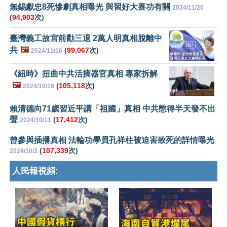
無錫獻忠8死慘劇真相曝光 與習好大喜功有關
2024/11/20
(
94,903
次)
臺灣義工故宮前勸三退 2萬人明真相脫離中
共
🖼️
(
99,067
次)
2024/11/16
《紐時》扭曲中共活摘器官真相 專家拆解
🖼️
(
105,118
次)
2024/10/18
賴清德向71歲習近平講「祖國」真相 中共憋得半天發不出
聲
(
17,412
次)
2024/10/11
曾參與插播真相 法輪功學員孔祥柱被迫害致死的詳情曝光
(
107,339
次)
2024/10/2
人民報視頻: