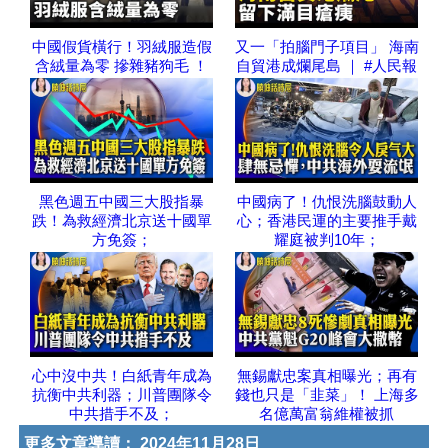
中國假貨橫行！羽絨服造假
又一「拍腦門子項目」 海南
含絨量為零 摻雜豬狗毛 ！
自貿港成爛尾島 ｜ #人民報
黑色週五中國三大股指暴
中國病了！仇恨洗腦鼓動人
跌！為救經濟北京送十國單
心；香港民運的主要推手戴
方免簽；
耀庭被判10年；
心中沒中共！白紙青年成為
無錫獻忠案真相曝光；再有
抗衡中共利器；川普團隊令
錢也只是「韭菜」！ 上海多
中共措手不及；
名億萬富翁維權被抓
更多文章導讀：
2024年11月28日