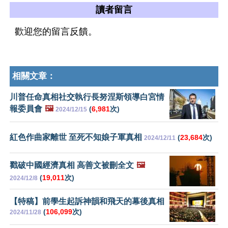
讀者留言
歡迎您的留言反饋。
相關文章：
川普任命真相社交執行長努涅斯領導白宮情
報委員會
🖼️
(
6,981
次)
2024/12/15
紅色作曲家離世 至死不知娘子軍真相
(
23,684
次)
2024/12/11
戳破中國經濟真相 高善文被刪全文
🖼️
(
19,011
次)
2024/12/8
【特稿】前學生起訴神韻和飛天的幕後真相
(
106,099
次)
2024/11/28