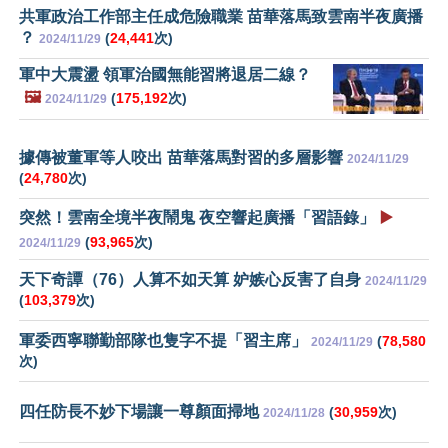
共軍政治工作部主任成危險職業 苗華落馬致雲南半夜廣播
？
(
24,441
次)
2024/11/29
軍中大震盪 領軍治國無能習將退居二線？
🖼️
(
175,192
次)
2024/11/29
據傳被董軍等人咬出 苗華落馬對習的多層影響
2024/11/29
(
24,780
次)
突然！雲南全境半夜鬧鬼 夜空響起廣播「習語錄」
▶️
(
93,965
次)
2024/11/29
天下奇譚（76）人算不如天算 妒嫉心反害了自身
2024/11/29
(
103,379
次)
軍委西寧聯勤部隊也隻字不提「習主席」
(
78,580
2024/11/29
次)
四任防長不妙下場讓一尊顏面掃地
(
30,959
次)
2024/11/28