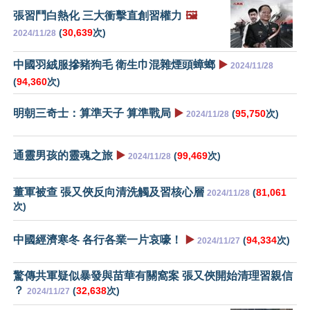
張習鬥白熱化 三大衝擊直創習權力
🖼️
(
30,639
次)
2024/11/28
中國羽絨服摻豬狗毛 衛生巾混雜煙頭蟑螂
▶️
2024/11/28
(
94,360
次)
明朝三奇士：算準天子 算準戰局
▶️
(
95,750
次)
2024/11/28
通靈男孩的靈魂之旅
▶️
(
99,469
次)
2024/11/28
董軍被查 張又俠反向清洗觸及習核心層
(
81,061
2024/11/28
次)
中國經濟寒冬 各行各業一片哀嚎！
▶️
(
94,334
次)
2024/11/27
驚傳共軍疑似暴發與苗華有關窩案 張又俠開始清理習親信
？
(
32,638
次)
2024/11/27