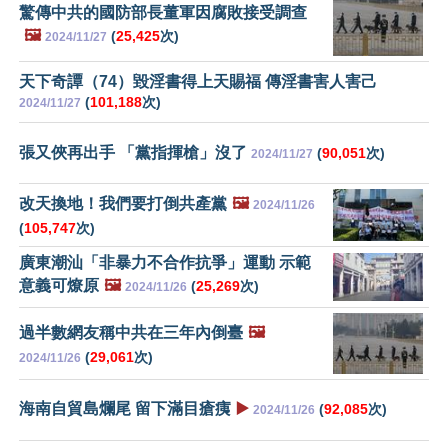
驚傳中共的國防部長董軍因腐敗接受調查
🖼️
(
25,425
次)
2024/11/27
天下奇譚（74）毀淫書得上天賜福 傳淫書害人害己
(
101,188
次)
2024/11/27
張又俠再出手 「黨指揮槍」沒了
(
90,051
次)
2024/11/27
改天換地！我們要打倒共產黨
🖼️
2024/11/26
(
105,747
次)
廣東潮汕「非暴力不合作抗爭」運動 示範
意義可燎原
🖼️
(
25,269
次)
2024/11/26
過半數網友稱中共在三年內倒臺
🖼️
(
29,061
次)
2024/11/26
海南自貿島爛尾 留下滿目瘡痍
▶️
(
92,085
次)
2024/11/26