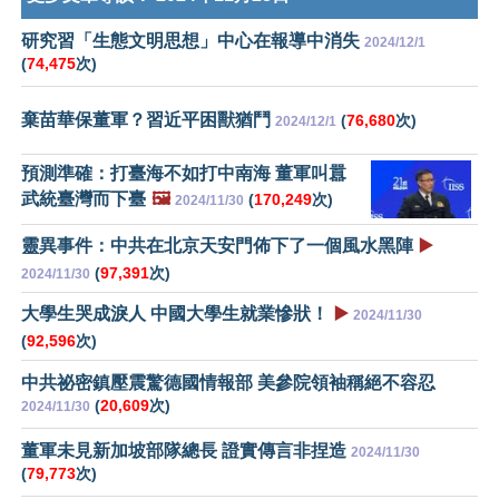
研究習「生態文明思想」中心在報導中消失
2024/12/1
(
74,475
次)
棄苗華保董軍？習近平困獸猶鬥
(
76,680
次)
2024/12/1
預測準確：打臺海不如打中南海 董軍叫囂
武統臺灣而下臺
🖼️
(
170,249
次)
2024/11/30
靈異事件：中共在北京天安門佈下了一個風水黑陣
▶️
(
97,391
次)
2024/11/30
大學生哭成淚人 中國大學生就業慘狀！
▶️
2024/11/30
(
92,596
次)
中共祕密鎮壓震驚德國情報部 美參院領袖稱絕不容忍
(
20,609
次)
2024/11/30
董軍未見新加坡部隊總長 證實傳言非捏造
2024/11/30
(
79,773
次)