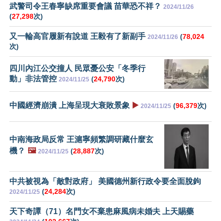
武警司令王春寧缺席重要會議 苗華恐不祥？
2024/11/26
(
27,298
次)
又一輪高官履新有說道 王毅有了新副手
(
78,024
2024/11/26
次)
四川內江公交撞人 民眾憂公安「冬季行
動」非法管控
(
24,790
次)
2024/11/25
中國經濟崩潰 上海呈現大衰敗景象
▶️
(
96,379
次)
2024/11/25
中南海政局反常 王滬寧頻繁調研藏什麼玄
機？
🖼️
(
28,887
次)
2024/11/25
中共被視為「敵對政府」 美國德州新行政令要全面脫鉤
(
24,284
次)
2024/11/25
天下奇譚（71）名門女不棄患麻風病未婚夫 上天賜藥