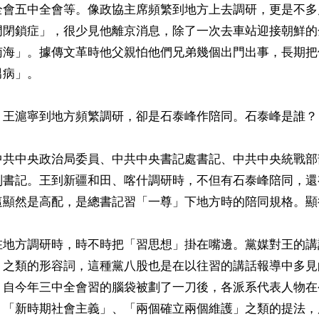
全會五中全會等。像政協主席頻繁到地方上去調研，更是不多
門閉鎖症」，很少見他離京消息，除了一次去車站迎接朝鮮的
南海」。據傳文革時他父親怕他們兄弟幾個出門出事，長期把
病」。

，王滬寧到地方頻繁調研，卻是石泰峰作陪同。石泰峰是誰？

中共中央政治局委員、中共中央書記處書記、中共中央統戰部
副書記。王到新疆和田、喀什調研時，不但有石泰峰陪同，還
這顯然是高配，是總書記習「一尊」下地方時的陪同規格。顯
在地方調研時，時不時把「習思想」掛在嘴邊。黨媒對王的講
」之類的形容詞，這種黨八股也是在以往習的講話報導中多見
，自今年三中全會習的腦袋被劃了一刀後，各派系代表人物在
、「新時期社會主義」、「兩個確立兩個維護」之類的提法，