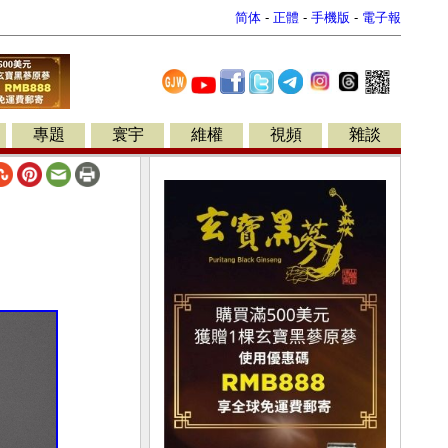
简体
-
正體
-
手機版
-
電子報
專題
寰宇
維權
視頻
雜談