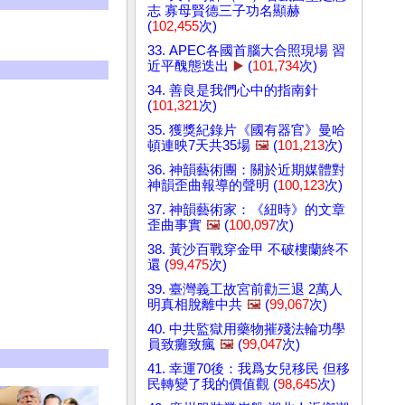
志 寡母賢德三子功名顯赫
(
102,455
次)
33. APEC各國首腦大合照現場 習
近平醜態迭出
▶️
(
101,734
次)
34. 善良是我們心中的指南針
(
101,321
次)
35. 獲獎紀錄片《國有器官》曼哈
頓連映7天共35場
🖼️
(
101,213
次)
36. 神韻藝術團：關於近期媒體對
神韻歪曲報導的聲明 (
100,123
次)
37. 神韻藝術家：《紐時》的文章
歪曲事實
🖼️
(
100,097
次)
38. 黃沙百戰穿金甲 不破樓蘭終不
還 (
99,475
次)
39. 臺灣義工故宮前勸三退 2萬人
明真相脫離中共
🖼️
(
99,067
次)
40. 中共監獄用藥物摧殘法輪功學
員致癱致瘋
🖼️
(
99,047
次)
41. 幸運70後：我爲女兒移民 但移
民轉變了我的價值觀 (
98,645
次)