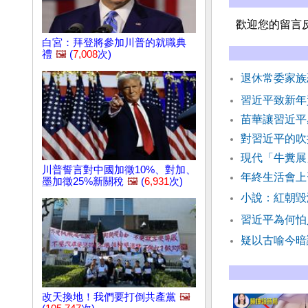
歡迎您的留言
白宮：拜登將參加川普的就職典
禮
🖼️
(
7,008
次)
退休常委家族
習近平致新年
苗華讓習近平
對習近平的吹
現代「牛糞展
川普誓言對中國加徵10%、對加、
年終生活會上
墨加徵25%新關稅
🖼️
(
6,931
次)
小說：紅朝毀
習近平為何怕
疑以古喻今暗
改天換地！我們要打倒共產黨
🖼️