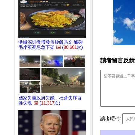
港鐵深圳微博發蛋炒飯貼文 觸碰
毛岸英死忌急下架
🖼️
(
80,661
次)
讀者留言反饋
國家失義政府失能，社會失序百
姓失魂
🖼️
(
11,317
次)
讀者暱稱: