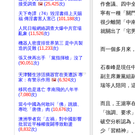
作會議、四中
接受調查
🖼️
(
25,425
次)
寧有一種「關
天下奇譚（74）毀淫書得上天賜
福 傳淫書害人害己 (
101,188
次)
很少離開「中
人民日報網絡調查大爆中共官場
就關出了「宅男
亂象 (
11,526
次)
機器人密度排世界第三 是中共製
造的災難 (
11,233
次)
而一個多月來
張又俠再出手 「黨指揮槍」沒了
(
90,051
次)
石泰峰是現任
天津醫生涉活摘器官在美遭訴 專
副主席兼黨組
家：有警示作用
🖼️
(
6,924
次)
瑞等人陪同，
移民也是逃亡 李南飛的八年半
(
7,080
次)
而且，王滬寧
當今中國為何敢叫「佛」跳牆、
專吃「唐僧」肉 (
10,676
次)
「強調、要求
澳洲學者寫「左禍」對中國影響
破空分析認為
批習近平極權復闢導致動盪
(
8,832
次)
少「習精神」