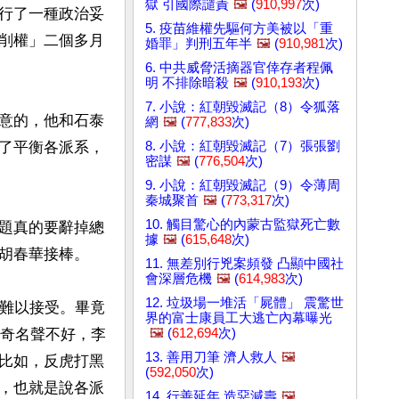
獄 引國際譴責
🖼️
(
910,997
次)
行了一種政治妥
5. 疫苗維權先驅何方美被以「重
削權」二個多月
婚罪」判刑五年半
🖼️
(
910,981
次)
6. 中共威脅活摘器官倖存者程佩
明 不排除暗殺
🖼️
(
910,193
次)
7. 小說：紅朝毀滅記（8）令狐落
意的，他和石泰
網
🖼️
(
777,833
次)
8. 小說：紅朝毀滅記（7）張張劉
了平衡各派系，
密謀
🖼️
(
776,504
次)
9. 小說：紅朝毀滅記（9）令薄周
秦城聚首
🖼️
(
773,317
次)
10. 觸目驚心的內蒙古監獄死亡數
題真的要辭掉總
據
🖼️
(
615,648
次)
胡春華接棒。

11. 無差別行兇案頻發 凸顯中國社
會深層危機
🖼️
(
614,983
次)
12. 垃圾場一堆活「屍體」 震驚世
能難以接受。畢竟
界的富士康員工大逃亡內幕曝光
🖼️
(
612,694
次)
蔡奇名聲不好，李
13. 善用刀筆 濟人救人
🖼️
比如，反虎打黑
(
592,050
次)
，也就是說各派
14. 行善延年 造惡減壽
🖼️