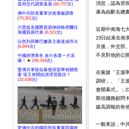
消息，認為習
當局交代調查進展 (
80,797
次)
康為由辭去總書
傳中共防長董軍涉貪腐被調查
(
70,301
次)
川普提名國際貿易律師格裡爾任
近期中南海七大
美國貿易代表 (
6,922
次)
23日結束在南
以色列與黎巴嫩真主黨達成停火
京後，外交部
(
6,844
次)
不見對他的公開
中國經濟寒冬 各行各業一片哀
嚎！
▶️
(
94,334
次)
驚傳共軍疑似暴發與苗華有關窩
在黨媒「王滬寧
案 張又俠開始清理習親信？
(
32,638
次)
調研」、「王
會開幕式」；2
斯坦國務顧問
媒高調報的有他
一般來說，中
驚傳中共的國防部長董軍因腐敗