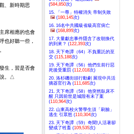
(
584,850
次)
觀、新時期思
15. 「一尊」特權消失 帝制失敗
🖼️
(
180,145
次)
16. 16名中共國級省級高官病亡
🖼️
(
168,899
次)
主席相應的也會
17. 大量獻忠事件隱含了改朝換代
呼也好聽一些，
的到來？ (
122,393
次)


18. 天下奇譚（64）不負重託的至
交 (
115,188
次)
19. 天下奇譚（56）他們生前行惡
發生，習是否會
死後受重罰 (
112,018
次)
說。△
20. 洛杉磯街頭行動劇 展現中共活
摘器官行為 (
111,685
次)
21. 天下奇譚（58）他突然臥床不
醒 只因前世是城隍有未了案
(
110,964
次)
22. 山東高校火警學生須「刷臉」
逃生 引眾怒 (
110,304
次)
23. 天下奇譚（59）奇聞!人活著卻
變成了牲畜 (
109,535
次)