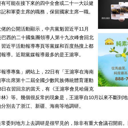
很有可能在接下來的四中全會或二十一大以健
記和軍委主席的職務，保留國家主席一職。

佬的公開活動顯示，中共黨魁習近平11月
美巴西的二十國集團領導人第十九次峰會回北
、習近平活動報導專頁等黨媒和百度熱搜上都
報導。近期黨媒報導最多的是王滬寧。

報導專集」網站上，22日有「王滬寧在海南
滬寧出席第十二屆全國少數民族傳統體育運動
3日在習回京的當天，有《王滬寧會見哈薩克
卡林》等。幾個很反常的現象是，王滬寧自10月以來不斷到
分別去了浙江、新疆、海南等地調研。

共常委到地方上去調研是很罕見的，除非有重大會議召開前。