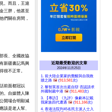
見。而且，王滬
金三胖，他甚至
他們關在房間，
部長、全國政協
近期最受歡迎的文章
有新疆書記馬興
2024年11月25日
得很不正常。

1. 前大陸企業家的覺醒與自我救
贖之路
🖼️
(
913,581
次)
話前面都冠以
2. 黎智英首次出庭自辯 否認請求
外國制裁中港
🖼️
(
911,483
次)
的。自媒體人陳
3. 【專訪】《九評》像劇本記載
公開場合明顯減
我家族四代遭遇
🖼️
(
911,166
次)
應該是老人幫、
4. 香港法院判45名民主派人士入