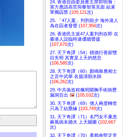
24. 香港自由委員會主席郭明瀚：
英方應請高官與黎智英見面 結束
單獨囚禁 (
109,121
次)
25. 「47人案」判刑前夕 海外港人
為在囚者發聲 (
107,956
次)
26. 香港民主派47人案判刑在即 在
臺港人設臨時連儂牆聲援
(
107,670
次)
27. 天下奇譚（54）積德行善卻雙
目失明 其實是上天的慈悲
(
106,585
次)
28. 天下奇譚（60）顏鳴臯應相士
之言中武舉 名揚清朝水師
(
106,262
次)
29. 中共偽造程佩明開胸手術病歷
漏洞百出
🖼️
(
105,032
次)
30. 天下奇譚（69）僧人兩度轉世
只為了結塵緣 (
103,749
次)
31. 天下奇譚（71）名門女不棄患
麻風病未婚夫 上天賜藥 (
102,667
次)
32. 天下奇譚（70）看戲曲堅定意