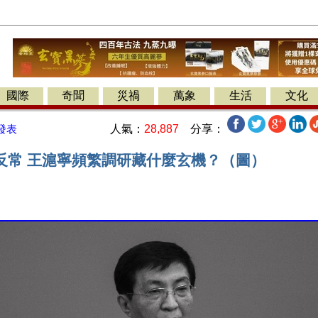
國際
奇聞
災禍
萬象
生活
文化
人氣：
28,887
分享：
發表
反常 王滬寧頻繁調研藏什麼玄機？（圖）