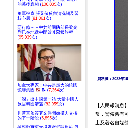
的幕後真相 (
106,099
次)
董軍被查 張又俠反向清洗觸及習
核心層 (
81,061
次)
惡行錄－－中共前國防部長梁光
烈已在地獄中開啟其惡報旅程
(
95,939
次)
資料圖：2022
加拿大專家：中共是最大的跨國
犯罪集團
🖼️
📝 (
7,364
次)
「潤」出中國第一站 大量中國人
旅居泰國清邁 (
82,959
次)
【人民報消息
川普宣佈簽署文件開始權力交接
常，驚傳習有
的下一階段 (
6,895
次)
士及著名自媒
據報數百恆大投資者低調集結 促