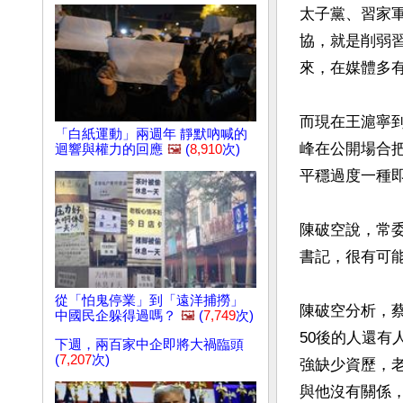
太子黨、習家
協，就是削弱
來，在媒體多有
而現在王滬寧
「白紙運動」兩週年 靜默吶喊的
峰在公開場合
迴響與權力的回應
🖼️
(
8,910
次)
平穩過度一種即
陳破空說，常
書記，很有可
從「怕鬼停業」到「遠洋捕撈」
陳破空分析，
中國民企躲得過嗎？
🖼️
(
7,749
次)
50後的人還有
下週，兩百家中企即將大禍臨頭
(
7,207
次)
強缺少資歷，
與他沒有關係