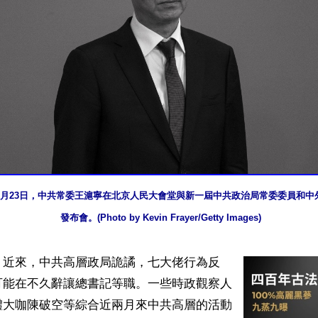
年10月23日，中共常委王滬寧在北京人民大會堂與新一屆中共政治局常委委員和
發布會。(Photo by Kevin Frayer/Getty Images)
】近來，中共高層政局詭譎，七大佬行為反
可能在不久辭讓總書記等職。一些時政觀察人
體大咖陳破空等綜合近兩月來中共高層的活動