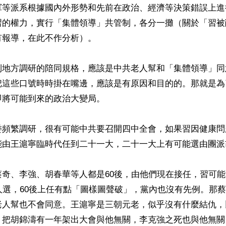
軍等派系根據國內外形勢和先前在政治、經濟等決策錯誤上進
習的權力，實行「集體領導」共管制，各分一攤（關於「習被
報導，在此不作分析）。

到地方調研的陪同規格，應該是中共老人幫和「集體領導」同
把這些口號時時掛在嘴邊，應該是有原因和目的的。那就是為
將可能到來的政治大變局。

委頻繁調研，很有可能中共要召開四中全會，如果習因健康問
能由王滬寧臨時代任到二十一大，二十一大上有可能選由團派
蔡奇、李強、胡春華等人都是60後，由他們現在接任，習可
人選，60後上任有點「圖樣圖聲破」，黨內也沒有先例。那
老人幫也不會同意。王滬寧是三朝元老，似乎沒有什麼結仇，
，把胡錦濤有一年架出大會與他無關，李克強之死也與他無關