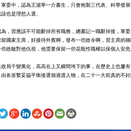
。軍委中，認為王滬寧一介書生，只會炮製三代表、科學發展
該也是理想人選。

認為，習應該不可能辭掉所有職務，總書記一職辭掉後，軍委
保留國家主席，好接待外賓啊，發布一些政令啊，習主席的稱
一些政敵對他仇視，他需要保留一些花瓶性職權以保個人安危。
共政局千變萬化，高高在上又瞬間垮下的事，在歷史上也屢有
，由各派繫妥協平衡後選個過渡人物，在二十一大前真的不好
ww.renminbao.com/rmb/articles/2024/11/25/86781b.html