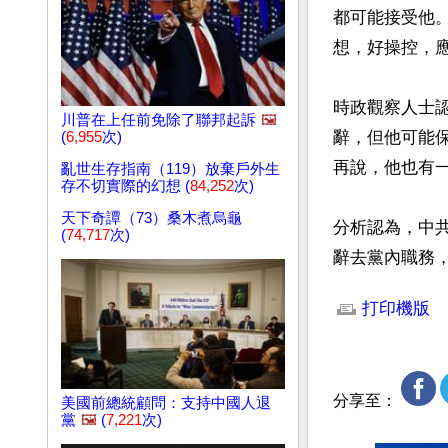
都可能接受他
想，好操控，應
時政觀察人士
川普在上任前免除了聯邦起訴
🖼️
辭，但他可能
(
6,955
次)
再說，他也有
亂世生存指南（119）放棄戶外生
存不切實際的幻想 (
84,252
次)
天下奇譚（73）桑木煮烏龜
分析認為，中
(
74,717
次)
辭去黨內職務
文章網址: http://w
打印機版
分享至：
美國前總統顧問：支持中國人退
黨
🖼️
(
7,221
次)