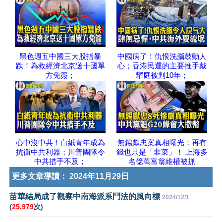
黑色週五中國三大股指暴
中國病了！仇恨洗腦鼓動人
跌！為救經濟北京送十國單
心；香港民運的主要推手戴
方免簽；
耀庭被判10年；
心中沒中共！白紙青年成為
無錫獻忠案真相曝光；再有
抗衡中共利器；川普團隊令
錢也只是「韭菜」！ 上海多
中共措手不及；
名億萬富翁維權被抓
更多文章導讀：
2024年11月29日
苗華結局成了觀察中南海派系鬥法的風向標
2024/12/1
(
25,979
次)