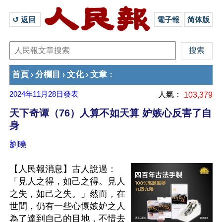
↺ 返回 
電子報
简体版
首頁
分欄目
文化
文章
›
›
›
：
2024年11月28日
發表
人氣：
103,379
天下奇谭（76）人算不如天算 妒嫉心反害了自
身
劉曉
【人民報消息】古人說過：
「見人之得，如己之得。見人
之失，如己之失。」然而，在
世間，仍有一些心懷嫉妒之人
為了達到自己的目地，不惜去