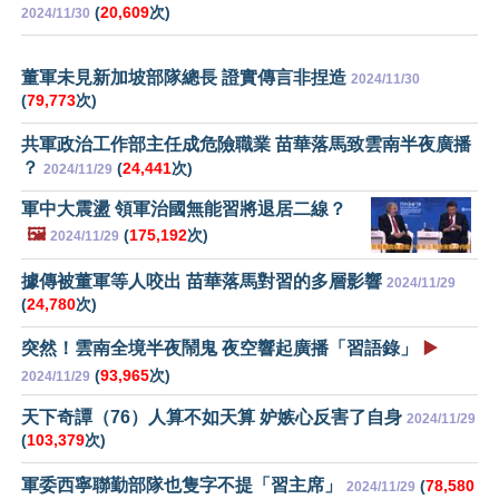
(
20,609
次)
2024/11/30
董軍未見新加坡部隊總長 證實傳言非捏造
2024/11/30
(
79,773
次)
共軍政治工作部主任成危險職業 苗華落馬致雲南半夜廣播
？
(
24,441
次)
2024/11/29
軍中大震盪 領軍治國無能習將退居二線？
🖼️
(
175,192
次)
2024/11/29
據傳被董軍等人咬出 苗華落馬對習的多層影響
2024/11/29
(
24,780
次)
突然！雲南全境半夜鬧鬼 夜空響起廣播「習語錄」
▶️
(
93,965
次)
2024/11/29
天下奇譚（76）人算不如天算 妒嫉心反害了自身
2024/11/29
(
103,379
次)
軍委西寧聯勤部隊也隻字不提「習主席」
(
78,580
2024/11/29