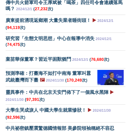
傳中共火箭軍司令王厚斌被「喝茶」四任司令會連續落馬
嗎？
(
27,232
次)
2024/12/1
廣東提前湧現返鄉潮 大量失業者睡街頭！
▶️
2024/12/1
(
94,119
次)
研究習「生態文明思想」中心在報導中消失
2024/12/1
(
74,475
次)
棄苗華保董軍？習近平困獸猶鬥
(
76,680
次)
2024/12/1
預測準確：打臺海不如打中南海 董軍叫囂
武統臺灣而下臺
🖼️
(
170,249
次)
2024/11/30
靈異事件：中共在北京天安門佈下了一個風水黑陣
▶️
(
97,391
次)
2024/11/30
大學生哭成淚人 中國大學生就業慘狀！
▶️
2024/11/30
(
92,596
次)
中共祕密鎮壓震驚德國情報部 美參院領袖稱絕不容忍