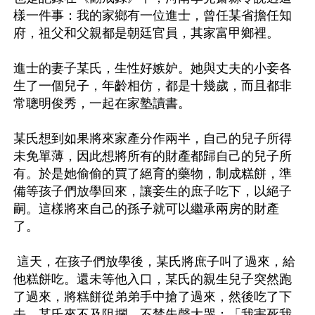
樣一件事：我的家鄉有一位進士，曾任某省擔任知
府，祖父和父親都是朝廷官員，其家富甲鄉裡。

進士的妻子某氏，生性好嫉妒。她與丈夫的小妾各
生了一個兒子，年齡相仿，都是十幾歲，而且都非
常聰明俊秀，一起在家塾讀書。

某氏想到如果將來家產分作兩半，自己的兒子所得
未免單薄，因此想將所有的財產都歸自己的兒子所
有。於是她偷偷的買了絕育的藥物，制成糕餅，準
備等孩子們放學回來，讓妾生的庶子吃下，以絕子
嗣。這樣將來自己的孫子就可以繼承兩房的財產
了。

 這天，在孩子們放學後，某氏將庶子叫了過來，給
他糕餅吃。還未等他入口，某氏的親生兒子突然跑
了過來，將糕餅從弟弟手中搶了過來，然後吃了下
去。某氏來不及阻攔，不禁失聲大哭：「我害死我