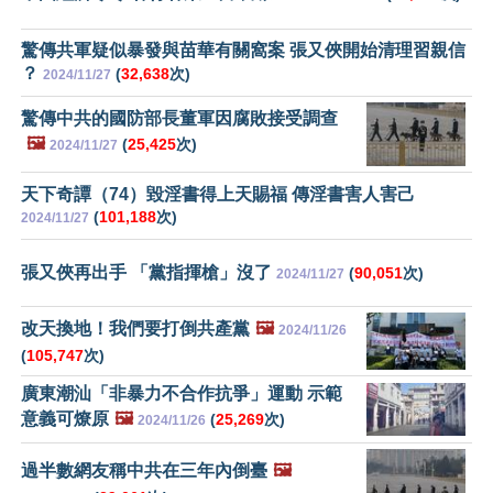
驚傳共軍疑似暴發與苗華有關窩案 張又俠開始清理習親信
？
(
32,638
次)
2024/11/27
驚傳中共的國防部長董軍因腐敗接受調查
🖼️
(
25,425
次)
2024/11/27
天下奇譚（74）毀淫書得上天賜福 傳淫書害人害己
(
101,188
次)
2024/11/27
張又俠再出手 「黨指揮槍」沒了
(
90,051
次)
2024/11/27
改天換地！我們要打倒共產黨
🖼️
2024/11/26
(
105,747
次)
廣東潮汕「非暴力不合作抗爭」運動 示範
意義可燎原
🖼️
(
25,269
次)
2024/11/26
過半數網友稱中共在三年內倒臺
🖼️