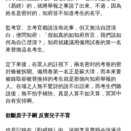
《易經》的，就將舉報之事說了出來。不過，因為
姓名是密封的，知府並不知道考生的名字。

監考官、主考官都說沒有此事，但又無法自證清
白，便問知府：「假如真的如知府所言，我們該如
何為自己澄清？」知府就建議用備用試卷的第一名
來替換這名考生。

定下來後，在眾人的註視下，兩名密封的考卷的密
封條被拆開。備用卷第一名正是蘇大璋，而本來要
被錄取卻被替換掉的考生就是那個向知府舉報的
人。在場之人無不驚訝的說不出話來，而考生們聽
說後，無不拍手稱快。真是人算不如天算，冥冥中
自有安排啊。

欲斷庶子子嗣 反害兒子不育
也是記錄在《勸戒錄》中，河南李見齋縣令說過這