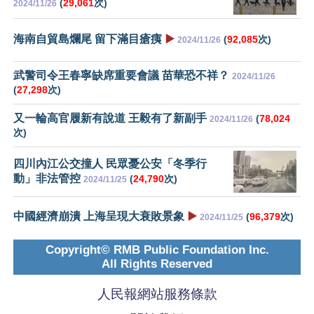
(
29,061
次)
2024/11/26
海南自貿島爛尾 留下滿目瘡痍
▶️
(
92,085
次)
2024/11/26
武警司令王春寧缺席重要會議 苗華恐不祥？
2024/11/26
(
27,298
次)
又一輪高官履新有說道 王毅有了新副手
(
78,024
2024/11/26
次)
四川內江公交撞人 民眾憂公安「冬季行
動」非法管控
(
24,790
次)
2024/11/25
中國經濟崩潰 上海呈現大衰敗景象
▶️
(
96,379
次)
2024/11/25
Copyright© RMB Public Foundation Inc.
All Rights Reserved
人民報網站服務條款