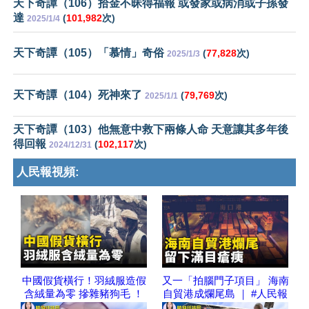
天下奇譚（106）拾金不昧得福報 或發家或病消或子孫發
達
(
101,982
次)
2025/1/4
天下奇譚（105）「慕情」奇俗
(
77,828
次)
2025/1/3
天下奇譚（104）死神來了
(
79,769
次)
2025/1/1
天下奇譚（103）他無意中救下兩條人命 天意讓其多年後
得回報
(
102,117
次)
2024/12/31
人民報視頻:
中國假貨橫行！羽絨服造假
又一「拍腦門子項目」 海南
含絨量為零 摻雜豬狗毛 ！
自貿港成爛尾島 ｜ #人民報