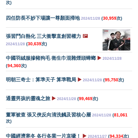
次)
四任防長不妙下場讓一尊顏面掃地
(
30,959
次)
2024/11/28
張習鬥白熱化 三大衝擊直創習權力
🖼️
(
30,639
次)
2024/11/28
中國羽絨服摻豬狗毛 衛生巾混雜煙頭蟑螂
▶️
2024/11/28
(
94,360
次)
明朝三奇士：算準天子 算準戰局
▶️
(
95,750
次)
2024/11/28
通靈男孩的靈魂之旅
▶️
(
99,469
次)
2024/11/28
董軍被查 張又俠反向清洗觸及習核心層
(
81,061
2024/11/28
次)
中國經濟寒冬 各行各業一片哀嚎！
▶️
(
94,334
次)
2024/11/27