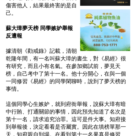
傷害他人，結果最終害的是自
己。

蘇大璋夢天榜 同學嫉妒舉報
反遭報
據清朝《勸戒錄》記載，清朝
乾隆年間，有一名叫蘇大璋的書生，對《易經》很
有研究，而且小有名氣。在參加鄉試前，夢見天
榜，自己考中了第十一名。他十分開心，在與一個
一同修習《易經》的同學閑聊時，說到了夢天榜的
事情。

這個同學心生嫉妒，就到府衙舉報，說蘇大璋有暗
中行賄、打通關節的事情，因此預先知道了名次是
第十一名，請求追究治罪。這可是件大事。知府接
到舉報後，決定看看是否屬實。因此在填榜單那一
天，知府親自到場。在看到第十一名果真是修習