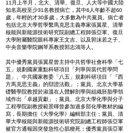
11月上半月，北大、清華、復旦、人大等中國大陸
知名高校至少31名教授病亡，其中6人年齡不超60
歲，年輕的才30多歲，大多數為中共黨員。病亡者
包括北京大學哲學繫馬克思主義專家張翼星、清華
核能與新能源技術研究院副總工程師張亞軍、復旦
大學附屬醫院眼科專家王文吉、以及郭沫若之子、
中央音樂學院鋼琴系教授郭志鴻等人。

其中優秀黨員張翼星曾主持中共哲學社會科學「七
五」規劃國家重點科研項目「列寧與當代哲學問
題」、中共國家教委「八五」規劃科研項目「『西
方馬克思主義』的辯證法觀」；黨員、北京大學基
礎醫學院教授於淑溫在人體解剖學與組織胚胎學領
域作出「卓越貢獻」；黨員、北京大學化學與分子
工程學院副教授範景暉曾參加過多部化學教材的編
寫，長期擔任《大學化學》編輯部主任；黨員、清
華大學核能與新能源技術研究院副總工程師張亞軍
被官方通報因突發急性心肌梗死；優秀黨員張亞軍