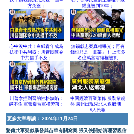
方免簽；
耀庭被判10年；
心中沒中共！白紙青年成為
無錫獻忠案真相曝光；再有
抗衡中共利器；川普團隊令
錢也只是「韭菜」！ 上海多
中共措手不及；
名億萬富翁維權被抓
川普拿捏到習的性格缺陷；
中國經濟百業蕭條 服裝業崩
瞞不住 軍報爆習軍權旁落；
盤 廣州出現湖北人返鄉潮｜
#人民報
更多文章導讀：
2024年11月24日
驚傳共軍疑似暴發與苗華有關窩案 張又俠開始清理習親信