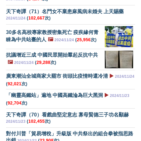
天下奇譚（71）名門女不棄患麻風病未婚夫 上天賜藥
(
102,667
次)
2024/11/24
30多名高校專家教授密集死亡 疫疾緣何青
睞為中共站臺的人
🖼️
(
25,956
次)
2024/11/24
抗議增近三成 中國民眾開始羣起反抗中共
🖼️
(
29,288
次)
2024/11/24
廣東潮汕全城商家大罷市 街頭比疫情時還冷清
▶️
2024/11/24
(
92,021
次)
「幽靈高鐵站」遍地 中國高鐵淪為巨大黑洞
▶️
2024/11/23
(
92,704
次)
天下奇譚（70）看戲曲堅定意志 寡母賢德三子功名顯赫
(
102,455
次)
2024/11/23
對付川普「貿易增稅」升級版 中共祭出的組合拳被指思路
出錯
(
23,908
次)
2024/11/22