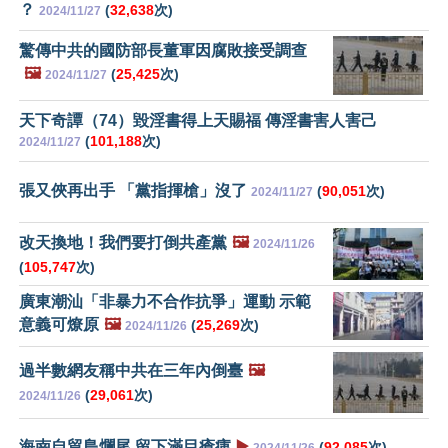
？
(
32,638
次)
2024/11/27
驚傳中共的國防部長董軍因腐敗接受調查
🖼️
(
25,425
次)
2024/11/27
天下奇譚（74）毀淫書得上天賜福 傳淫書害人害己
(
101,188
次)
2024/11/27
張又俠再出手 「黨指揮槍」沒了
(
90,051
次)
2024/11/27
改天換地！我們要打倒共產黨
🖼️
2024/11/26
(
105,747
次)
廣東潮汕「非暴力不合作抗爭」運動 示範
意義可燎原
🖼️
(
25,269
次)
2024/11/26
過半數網友稱中共在三年內倒臺
🖼️
(
29,061
次)
2024/11/26
海南自貿島爛尾 留下滿目瘡痍
▶️
(
92,085
次)