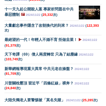
十一天九起公開殺人案 專家析問題在中共
暴惡體制
🖼️
(
25,332
次)
2024/11/22
大量獻忠事件隱含了改朝換代的到來？
(
122,393
2024/11/22
次)
最絕望的一代！年輕人不婚不育 拒做韭菜！
▶️
2024/11/22
(
91,379
次)
天下奇譚（69）僧人兩度轉世 只為了結塵緣
2024/11/22
(
103,749
次)
新華網報導現重大異常 中共元老在操盤？
2024/11/22
(
81,709
次)
川普關稅壓頂 習近平「四條紅線」裸奔？
2024/11/22
(
24,840
次)
大陸失獨老人要警惕被「莫名失蹤」
(
25,285
次)
2024/11/22