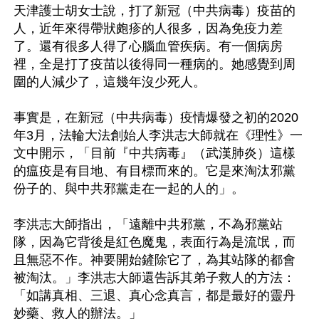
天津護士胡女士說，打了新冠（中共病毒）疫苗的
人，近年來得帶狀皰疹的人很多，因為免疫力差
了。還有很多人得了心腦血管疾病。有一個病房
裡，全是打了疫苗以後得同一種病的。她感覺到周
圍的人減少了，這幾年沒少死人。

事實是，在新冠（中共病毒）疫情爆發之初的2020
年3月，法輪大法創始人李洪志大師就在《理性》一
文中開示，「目前『中共病毒』（武漢肺炎）這樣
的瘟疫是有目地、有目標而來的。它是來淘汰邪黨
份子的、與中共邪黨走在一起的人的」。

李洪志大師指出，「遠離中共邪黨，不為邪黨站
隊，因為它背後是紅色魔鬼，表面行為是流氓，而
且無惡不作。神要開始鏟除它了，為其站隊的都會
被淘汰。」李洪志大師還告訴其弟子救人的方法：
「如講真相、三退、真心念真言，都是最好的靈丹
妙藥、救人的辦法。」
