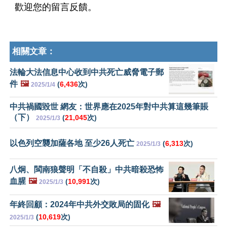
歡迎您的留言反饋。
相關文章：
法輪大法信息中心收到中共死亡威脅電子郵
件
🖼️
(
6,436
次)
2025/1/4
中共禍國毀世 網友：世界應在2025年對中共算這幾筆賬
（下）
(
21,045
次)
2025/1/3
以色列空襲加薩各地 至少26人死亡
(
6,313
次)
2025/1/3
八炯、閩南狼聲明「不自殺」中共暗殺恐怖
血腥
🖼️
(
10,991
次)
2025/1/3
年終回顧：2024年中共外交敗局的固化
🖼️
(
10,619
次)
2025/1/3