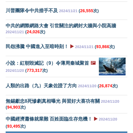
川普團隊令中共措手不及
(
26,555
次)
2024/11/21
中共的網際網路大會 引世關注的網封大牆與小院高牆
(
24,026
次)
2024/11/21
民怨沸騰 中國進入至暗時刻！
▶️
(
93,866
次)
2024/11/21
小說：紅朝毀滅記（9）令薄周秦城聚首
🖼️
(
773,317
次)
2024/11/20
人類的出路（九）天象佐證了方向
(
26,874
次)
2024/11/20
無錫獻忠8死慘劇真相曝光 與習好大喜功有關
2024/11/20
(
94,903
次)
中國經濟蕭條就業難 百姓面臨生存危機！
▶️
2024/11/20
(
93,495
次)