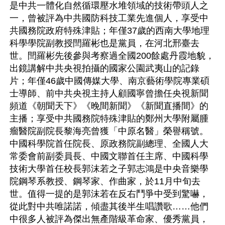
是中共一體化自然循環壓水堆領域的技術帶頭人之
一，曾被評為中共國防科技工業先進個人，享受中
共國務院政府特殊津貼；年僅37歲的西南大學地理
科學學院副教授閆羅彬也是黨員，在河北邢臺去
世。閆羅彬先後參與考察過全國200餘處丹霞地貌，
出鏡講解中共央視拍攝的國家公園武夷山的記錄
片；年僅46歲中國傳媒大學、南京藝術學院專業碩
士導師、前中共央視主持人顧國寧曾擔任央視新聞
頻道《朝聞天下》《晚間新聞》《新聞直播間》的
主播；享受中共國務院特殊津貼的鄭州大學附屬腫
瘤醫院副院長黎海亮曾獲「中原名醫」榮譽稱號。
中國科學院首任院長、原政務院副總理、全國人大
常委會前副委員長、中國文聯首任主席、中國科學
技術大學首任校長郭沫若之子郭志鴻是中央音樂學
院鋼琴系教授、鋼琴家、作曲家，於11月中旬去
世。值得一提的是郭沫若在反右鬥爭中受到驚嚇，
從此對中共唯諾諾，傾盡其後半生唱讚歌……他們
中很多人被評為傑出無產階級革命家、優秀黨員，