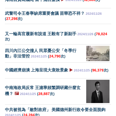
2024/11/26
武警司令王春寧缺席重要會議 苗華恐不祥？
2024/11/26
(
27,298
次)
又一輪高官履新有說道 王毅有了新副手
(
78,024
2024/11/26
次)
四川內江公交撞人 民眾憂公安「冬季行
動」非法管控
(
24,790
次)
2024/11/25
中國經濟崩潰 上海呈現大衰敗景象
▶️
(
96,379
次)
2024/11/25
中南海政局反常 王滬寧頻繁調研藏什麼玄
機？
🖼️
(
28,887
次)
2024/11/25
中共被視為「敵對政府」 美國德州新行政令要全面脫鉤
(
24,284
次)
2024/11/25