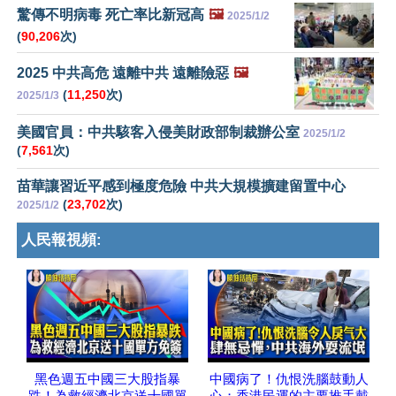
驚傳不明病毒 死亡率比新冠高
🖼️
2025/1/2
(
90,206
次)
2025 中共高危 遠離中共 遠離險惡
🖼️
(
11,250
次)
2025/1/3
美國官員：中共駭客入侵美財政部制裁辦公室
2025/1/2
(
7,561
次)
苗華讓習近平感到極度危險 中共大規模擴建留置中心
(
23,702
次)
2025/1/2
人民報視頻:
黑色週五中國三大股指暴
中國病了！仇恨洗腦鼓動人
跌！為救經濟北京送十國單
心；香港民運的主要推手戴