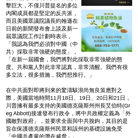
擊巨大，不僅川普提名的多位
內閣成員都是堅定的反共派，
而且美國眾議院議長約翰遜在
日前的新聞發布會上談及新一
屆眾議院工作計劃時表示，
「我認為我們必須對中國（中
共）採取非常強硬的態度」，
「在新一屆國會，我們將對此採取非常強硬的態
度。共和黨人對此非常認真，非常清醒。我們有很
多立法，很多措施，我們想推行。」

在中共面對即將到來的驚濤駭浪尚無良策應對之
際，美國當地時間11月18日、19日、20日和21日，
川普擁有最多支持的美國德克薩斯州州長艾伯特(Gr
eg Abbott)接連發布行政令，將中共政權定義為「外
國敵對政府」，並要求全面與中共脫鉤，其目的是
旨在保護德克薩斯州民眾和該州的基礎設施免受
「中國共產黨的潛在威脅」。
