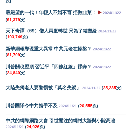
次)
最絕望的一代！年輕人不婚不育 拒做韭菜！
▶️
2024/11/22
(
91,379
次)
天下奇譚（69）僧人兩度轉世 只為了結塵緣
2024/11/22
(
103,749
次)
新華網報導現重大異常 中共元老在操盤？
2024/11/22
(
81,709
次)
川普關稅壓頂 習近平「四條紅線」裸奔？
2024/11/22
(
24,840
次)
大陸失獨老人要警惕被「莫名失蹤」
(
25,285
次)
2024/11/22
川普團隊令中共措手不及
(
26,555
次)
2024/11/21
中共的網際網路大會 引世關注的網封大牆與小院高牆
(
24,026
次)
2024/11/21