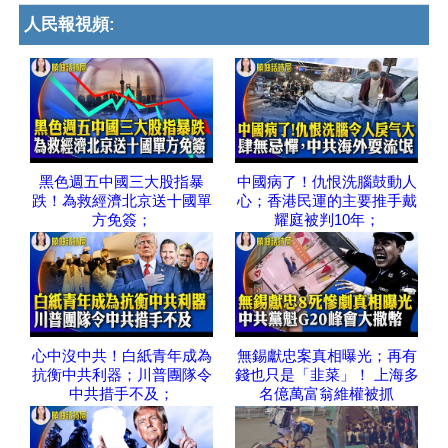
人民報視頻:
黑色週五中國三大股指暴
中國病了！仇恨洗腦鼓動人
跌！為救經濟北京送十國單
心；香港民運的主要推手戴
方免簽；
耀庭被判10年；
心中沒中共！白紙青年成為
無錫獻忠案真相曝光；再有
抗衡中共利器；川普團隊令
錢也只是「韭菜」！ 上海多
中共措手不及；
名億萬富翁維權被抓