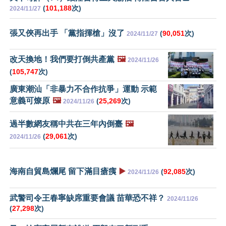
(
101,188
次)
2024/11/27
張又俠再出手 「黨指揮槍」沒了
(
90,051
次)
2024/11/27
改天換地！我們要打倒共產黨
🖼️
2024/11/26
(
105,747
次)
廣東潮汕「非暴力不合作抗爭」運動 示範
意義可燎原
🖼️
(
25,269
次)
2024/11/26
過半數網友稱中共在三年內倒臺
🖼️
(
29,061
次)
2024/11/26
海南自貿島爛尾 留下滿目瘡痍
▶️
(
92,085
次)
2024/11/26
武警司令王春寧缺席重要會議 苗華恐不祥？
2024/11/26
(
27,298
次)