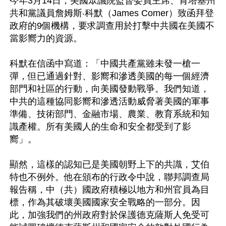
今年3月14日，美國眾議院監督委員主席、肯塔基州
共和黨議員詹姆斯‧科默（James Comer）致函拜登
政府的9個機構，要求調查用於打擊中共國在美國不
當影嚮力的資源。

科默在信函中寫道：「中國共產黨雖未發一槍一
彈，但已通過針對、影嚮和滲透美國的每一個經濟
部門和社區的行動，向美國發動戰爭。我們知道，
中共的這種協同影嚮和滲透活動威脅著美國的軍事
準備、技術部門、金融市場、農業、教育系統和知
識產權。所有美國人的生命和安全都受到了影
嚮」。

顯然，這樣的認知已是美國朝野上下的共識，艾伯
特也不例外。他在頒布的行政令中說，聯邦調查局
報告稱，中（共）國政府積極以地方和州官員為目
標，作為其破壞美國國家安全戰略的一部分。因
此，加強我們的州政府對於保護德克薩斯人免受可