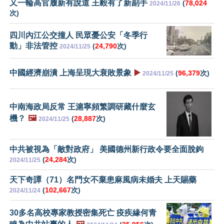
又一輪高官履新有說道 王毅有了新副手
(
78,024
2024/11/26
次)
四川內江公交撞人 民眾憂公安「冬季行
動」非法管控
(
24,790
次)
2024/11/25
中國經濟崩潰 上海呈現大衰敗景象
▶️
(
96,379
次)
2024/11/25
中南海政局反常 王滬寧頻繁調研藏什麼玄
機？
🖼️
(
28,887
次)
2024/11/25
中共被視為「敵對政府」 美國德州新行政令要全面脫鉤
(
24,284
次)
2024/11/25
天下奇譚（71）名門女不棄患麻風病未婚夫 上天賜藥
(
102,667
次)
2024/11/24
30多名高校專家教授密集死亡 疫疾緣何青