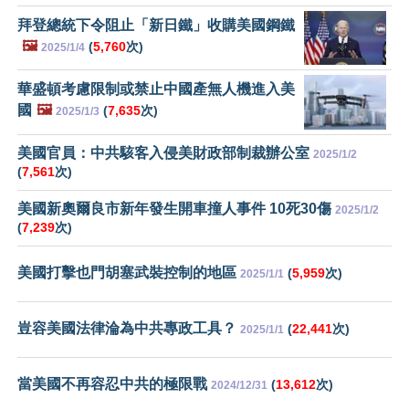
拜登總統下令阻止「新日鐵」收購美國鋼鐵
🖼️
(
5,760
次)
2025/1/4
華盛頓考慮限制或禁止中國產無人機進入美
國
🖼️
(
7,635
次)
2025/1/3
美國官員：中共駭客入侵美財政部制裁辦公室
2025/1/2
(
7,561
次)
美國新奧爾良市新年發生開車撞人事件 10死30傷
2025/1/2
(
7,239
次)
美國打擊也門胡塞武裝控制的地區
(
5,959
次)
2025/1/1
豈容美國法律淪為中共專政工具？
(
22,441
次)
2025/1/1
當美國不再容忍中共的極限戰
(
13,612
次)
2024/12/31