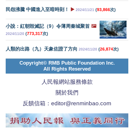
民怨沸騰 中國進入至暗時刻！
▶️
(
93,866
次)
2024/11/21
小說：紅朝毀滅記（9）令薄周秦城聚首
🖼️
(
773,317
次)
2024/11/20
人類的出路（九）天象佐證了方向
(
26,874
次)
2024/11/20
Copyright© RMB Public Foundation Inc.
All Rights Reserved
人民報網站服務條款
關於我們
反饋信箱：
editor@renminbao.com