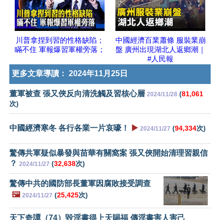
川普拿捏到習的性格缺陷；
中國經濟百業蕭條 服裝業崩
瞞不住 軍報爆習軍權旁落；
盤 廣州出現湖北人返鄉潮｜
#人民報
更多文章導讀：
2024年11月25日
董軍被查 張又俠反向清洗觸及習核心層
(
81,061
2024/11/28
次)
中國經濟寒冬 各行各業一片哀嚎！
▶️
(
94,334
次)
2024/11/27
驚傳共軍疑似暴發與苗華有關窩案 張又俠開始清理習親信
？
(
32,638
次)
2024/11/27
驚傳中共的國防部長董軍因腐敗接受調查
🖼️
(
25,425
次)
2024/11/27
天下奇譚（74）毀淫書得上天賜福 傳淫書害人害己