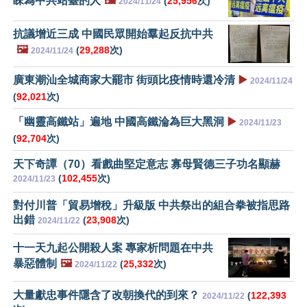
睞為中共站臺的人
🖼️
(
25,956
次)
2024/11/24
抗議增近三成 中國民眾開始羣起反抗中共
🖼️
(
29,288
次)
2024/11/24
廣東潮汕全城商家大罷市 街頭比疫情時還冷清
▶️
2024/11/24
(
92,021
次)
「幽靈高鐵站」遍地 中國高鐵淪為巨大黑洞
▶️
2024/11/23
(
92,704
次)
天下奇譚（70）看戲曲堅定意志 寡母賢德三子功名顯赫
(
102,455
次)
2024/11/23
對付川普「貿易增稅」升級版 中共祭出的組合拳被指思路
出錯
(
23,908
次)
2024/11/22
十一天九起公開殺人案 專家析問題在中共
暴惡體制
🖼️
(
25,332
次)
2024/11/22
大量獻忠事件隱含了改朝換代的到來？
(
122,393
2024/11/22