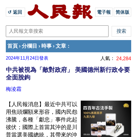
↺ 返回 
電子報
简体版
首頁
分欄目
時事
文章
›
›
›
：
2024年11月24日
發表
人氣：
24,284
中共被視為「敵對政府」 美國德州新行政令要
全面脫鉤
梅淩霜
【人民報消息】最近中共可以
用焦頭爛額來形容，國內民怨
沸騰，各種「獻忠」事件此起
彼伏；國際上首當其沖的是川
普當選美國總統，其帶來的沖