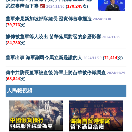
武統臺灣而下臺
🖼️
(
170,249
次)
2024/11/30
董軍未見新加坡部隊總長 證實傳言非捏造
2024/11/30
(
79,773
次)
據傳被董軍等人咬出 苗華落馬對習的多層影響
2024/11/29
(
24,780
次)
董軍出事 海軍副司令馬立新是誰的人
(
71,414
次)
2024/11/29
傳中共防長董軍被查後 海軍上將苗華被停職調查
2024/11/29
(
68,844
次)
人民報視頻: