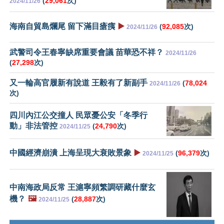
(
29,061
次)
2024/11/26
海南自貿島爛尾 留下滿目瘡痍
▶️
(
92,085
次)
2024/11/26
武警司令王春寧缺席重要會議 苗華恐不祥？
2024/11/26
(
27,298
次)
又一輪高官履新有說道 王毅有了新副手
(
78,024
2024/11/26
次)
四川內江公交撞人 民眾憂公安「冬季行
動」非法管控
(
24,790
次)
2024/11/25
中國經濟崩潰 上海呈現大衰敗景象
▶️
(
96,379
次)
2024/11/25
中南海政局反常 王滬寧頻繁調研藏什麼玄
機？
🖼️
(
28,887
次)
2024/11/25