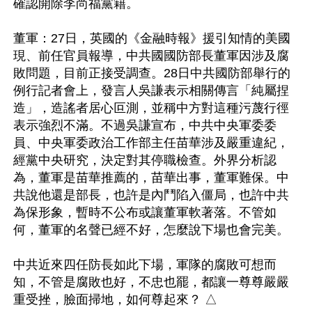
確認開除李尚福黨籍。

董軍：27日，英國的《金融時報》援引知情的美國
現、前任官員報導，中共國國防部長董軍因涉及腐
敗問題，目前正接受調查。28日中共國防部舉行的
例行記者會上，發言人吳謙表示相關傳言「純屬捏
造」，造謠者居心叵測，並稱中方對這種污蔑行徑
表示強烈不滿。不過吳謙宣布，中共中央軍委委
員、中央軍委政治工作部主任苗華涉及嚴重違紀，
經黨中央研究，決定對其停職檢查。外界分析認
為，董軍是苗華推薦的，苗華出事，董軍難保。中
共說他還是部長，也許是內鬥陷入僵局，也許中共
為保形象，暫時不公布或讓董軍軟著落。不管如
何，董軍的名聲已經不好，怎麼說下場也會完美。

中共近來四任防長如此下場，軍隊的腐敗可想而
知，不管是腐敗也好，不忠也罷，都讓一尊尊嚴嚴