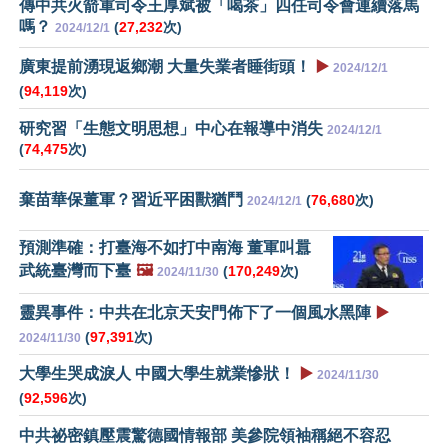
傳中共火箭軍司令王厚斌被「喝茶」四任司令會連續落馬
嗎？
(
27,232
次)
2024/12/1
廣東提前湧現返鄉潮 大量失業者睡街頭！
▶️
2024/12/1
(
94,119
次)
研究習「生態文明思想」中心在報導中消失
2024/12/1
(
74,475
次)
棄苗華保董軍？習近平困獸猶鬥
(
76,680
次)
2024/12/1
預測準確：打臺海不如打中南海 董軍叫囂
武統臺灣而下臺
🖼️
(
170,249
次)
2024/11/30
靈異事件：中共在北京天安門佈下了一個風水黑陣
▶️
(
97,391
次)
2024/11/30
大學生哭成淚人 中國大學生就業慘狀！
▶️
2024/11/30
(
92,596
次)
中共祕密鎮壓震驚德國情報部 美參院領袖稱絕不容忍