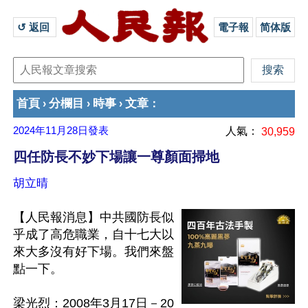
↺ 返回 
電子報
简体版
首頁
分欄目
時事
文章
›
›
›
：
2024年11月28日
發表
人氣：
30,959
四任防長不妙下場讓一尊顏面掃地
胡立晴
【人民報消息】中共國防長似
乎成了高危職業，自十七大以
來大多沒有好下場。我們來盤
點一下。

梁光烈：2008年3月17日－20