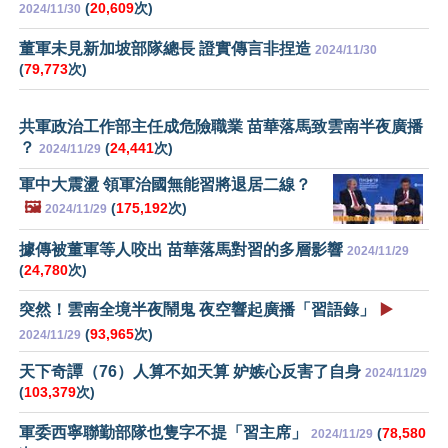
(
20,609
次)
2024/11/30
董軍未見新加坡部隊總長 證實傳言非捏造
2024/11/30
(
79,773
次)
共軍政治工作部主任成危險職業 苗華落馬致雲南半夜廣播
？
(
24,441
次)
2024/11/29
軍中大震盪 領軍治國無能習將退居二線？
🖼️
(
175,192
次)
2024/11/29
據傳被董軍等人咬出 苗華落馬對習的多層影響
2024/11/29
(
24,780
次)
突然！雲南全境半夜鬧鬼 夜空響起廣播「習語錄」
▶️
(
93,965
次)
2024/11/29
天下奇譚（76）人算不如天算 妒嫉心反害了自身
2024/11/29
(
103,379
次)
軍委西寧聯勤部隊也隻字不提「習主席」
(
78,580
2024/11/29