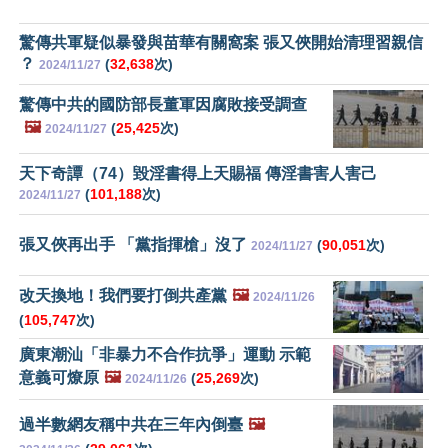
驚傳共軍疑似暴發與苗華有關窩案 張又俠開始清理習親信
？
(
32,638
次)
2024/11/27
驚傳中共的國防部長董軍因腐敗接受調查
🖼️
(
25,425
次)
2024/11/27
天下奇譚（74）毀淫書得上天賜福 傳淫書害人害己
(
101,188
次)
2024/11/27
張又俠再出手 「黨指揮槍」沒了
(
90,051
次)
2024/11/27
改天換地！我們要打倒共產黨
🖼️
2024/11/26
(
105,747
次)
廣東潮汕「非暴力不合作抗爭」運動 示範
意義可燎原
🖼️
(
25,269
次)
2024/11/26
過半數網友稱中共在三年內倒臺
🖼️