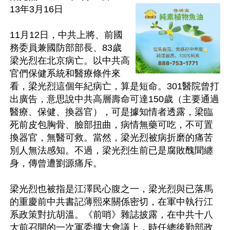
13年3月16日

11月12日，中共上將、前國
務委員兼國防部部長、83歲
梁光烈在北京病亡。以中共高
官們保健系統和醫療條件來
看，梁光烈這個年紀病亡，算是短命。301醫院曾打
出廣告，意思說中共高層壽命可達150歲（主要通過
醫療、保健、換器官），可是據知情者透露，梁臨
死前皮包胸骨、臉部扭曲，病情無藥可吃，不可置
換器官，無醫可救。當然，梁光烈被病折磨的痛苦
別人無法感知。不過，梁光烈生前已是腐敗醜聞纏
身，傳曾遭劉源痛斥。

梁光烈也被指是江澤民心腹之一，梁光烈與已落馬
的重慶前中共書記薄熙來關係密切，在軍中執行江
系政策對抗胡溫。《前哨》雜誌披露，在中共十八
大前召開的一次軍委擴大會議上，時任總後勤部政