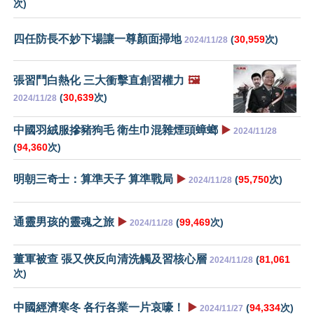
次)
四任防長不妙下場讓一尊顏面掃地
(
30,959
次)
2024/11/28
張習鬥白熱化 三大衝擊直創習權力
🖼️
(
30,639
次)
2024/11/28
中國羽絨服摻豬狗毛 衛生巾混雜煙頭蟑螂
▶️
2024/11/28
(
94,360
次)
明朝三奇士：算準天子 算準戰局
▶️
(
95,750
次)
2024/11/28
通靈男孩的靈魂之旅
▶️
(
99,469
次)
2024/11/28
董軍被查 張又俠反向清洗觸及習核心層
(
81,061
2024/11/28
次)
中國經濟寒冬 各行各業一片哀嚎！
▶️
(
94,334
次)
2024/11/27