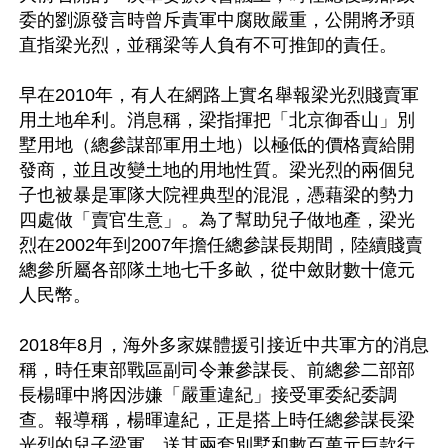
委的劉源發言時曾斥責軍中腐敗嚴重，公開將矛頭
直指梁光烈，並稱梁等人負有不可推卸的責任。

早在2010年，有人在網路上實名舉報梁光烈賤賣軍
用土地牟利。消息稱，梁指揮把「北京御香山」別
墅用地（總參謀部軍用土地）以極低的價格賣給開
發商，並且改變土地的用地性質。梁光烈的兩個兒
子也被暴是軍隊大院裡典型的混混，憑藉梁的勢力
四處做「賣官生意」。為了幫助兒子做地產，梁光
烈在2002年到2007年擔任總參謀長期間，陸續賤賣
總參所屬各部隊土地七千多畝，從中斂財數十億元
人民幣。

2018年8月，海外多家媒體援引接近中共軍方的消息
稱，時任東部戰區副司令兼參謀長、前總參二部部
長楊暉中將因涉嫌「嚴重違紀」接受軍委紀委調
查。報導稱，楊暉違紀，正是搭上時任總參謀長梁
光烈的兒子梁軍，送其兩套別墅和數百萬元巨款行