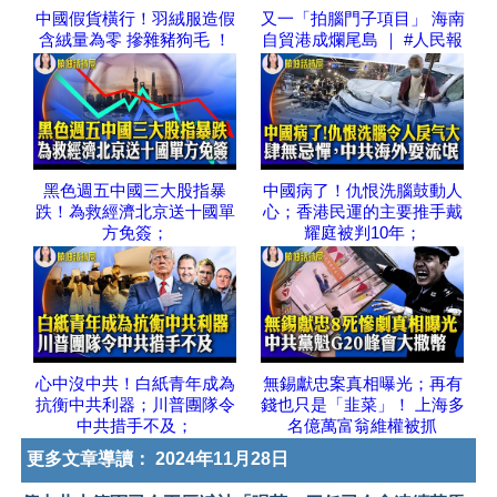
中國假貨橫行！羽絨服造假
又一「拍腦門子項目」 海南
含絨量為零 摻雜豬狗毛 ！
自貿港成爛尾島 ｜ #人民報
黑色週五中國三大股指暴
中國病了！仇恨洗腦鼓動人
跌！為救經濟北京送十國單
心；香港民運的主要推手戴
方免簽；
耀庭被判10年；
心中沒中共！白紙青年成為
無錫獻忠案真相曝光；再有
抗衡中共利器；川普團隊令
錢也只是「韭菜」！ 上海多
中共措手不及；
名億萬富翁維權被抓
更多文章導讀：
2024年11月28日