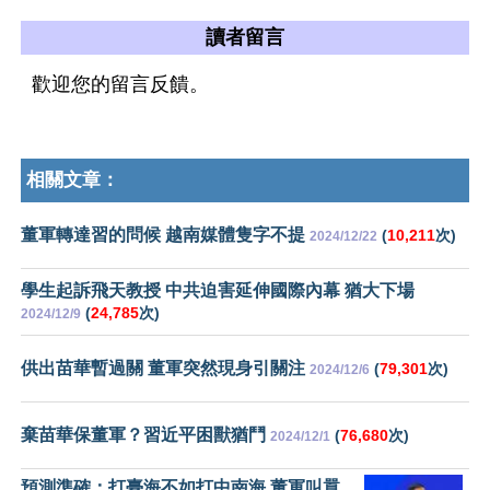
讀者留言
歡迎您的留言反饋。
相關文章：
董軍轉達習的問候 越南媒體隻字不提
(
10,211
次)
2024/12/22
學生起訴飛天教授 中共迫害延伸國際內幕 猶大下場
(
24,785
次)
2024/12/9
供出苗華暫過關 董軍突然現身引關注
(
79,301
次)
2024/12/6
棄苗華保董軍？習近平困獸猶鬥
(
76,680
次)
2024/12/1
預測準確：打臺海不如打中南海 董軍叫囂