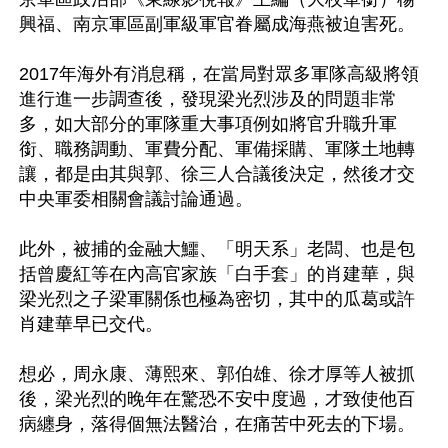
興福、南京軍區副軍級軍官眷屬成海燕被迫害死。

2017年海外有消息稱，在當局對眾多軍隊高級將領
進行進一步調查後，發現梁光烈涉及的問題非常
多，如大部分的軍隊重大事項例如將官升職升軍
銜、職務調動、軍費分配、軍備採購、軍隊土地轉
讓，都是由其與郭、徐三人合議後決定，然後才交
中央軍委相關會議討論通過。

此外，被捕的金融大鱷、「明天系」老闆、也是包
括曾慶紅等在內高官家族「白手套」的肖建華，與
梁光烈之子梁軍關係也極為密切，其中的瓜葛或許
肖建華早已交代。

想必，周永康、薄熙來、郭伯雄、徐才厚等人被抓
後，梁光烈的晚年在驚恐不安中度過，才致使他百
病纏身，落得個無法醫治，在痛苦中死去的下場。
