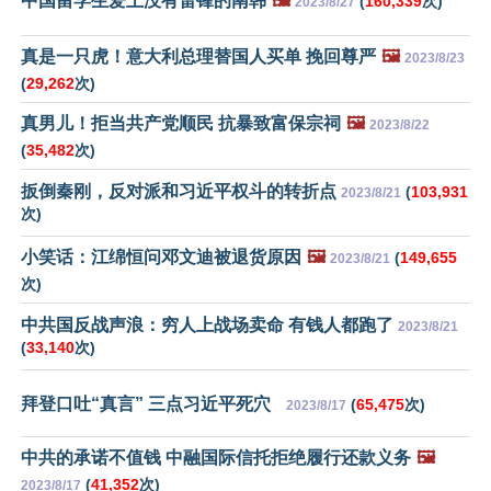
中国留学生爱上没有雷锋的南韩
🖼️
(
160,339
次)
2023/8/27
真是一只虎！意大利总理替国人买单 挽回尊严
🖼️
2023/8/23
(
29,262
次)
真男儿！拒当共产党顺民 抗暴致富保宗祠
🖼️
2023/8/22
(
35,482
次)
扳倒秦刚，反对派和习近平权斗的转折点
(
103,931
2023/8/21
次)
小笑话：江绵恒问邓文迪被退货原因
🖼️
(
149,655
2023/8/21
次)
中共国反战声浪：穷人上战场卖命 有钱人都跑了
2023/8/21
(
33,140
次)
拜登口吐“真言” 三点习近平死穴
(
65,475
次)
2023/8/17
中共的承诺不值钱 中融国际信托拒绝履行还款义务
🖼️
(
41,352
次)
2023/8/17