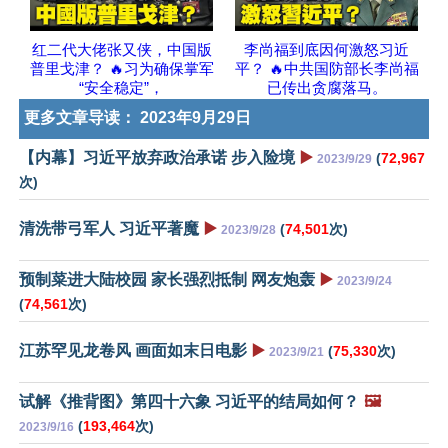
红二代大佬张又侠，中国版
李尚福到底因何激怒习近
普里戈津？ 🔥习为确保掌军
平？ 🔥中共国防部长李尚福
“安全稳定”，
已传出贪腐落马。
更多文章导读：
2023年9月29日
【内幕】习近平放弃政治承诺 步入险境
▶️
(
72,967
2023/9/29
次)
清洗带弓军人 习近平著魔
▶️
(
74,501
次)
2023/9/28
预制菜进大陆校园 家长强烈抵制 网友炮轰
▶️
2023/9/24
(
74,561
次)
江苏罕见龙卷风 画面如末日电影
▶️
(
75,330
次)
2023/9/21
试解《推背图》第四十六象 习近平的结局如何？
🖼️
(
193,464
次)
2023/9/16