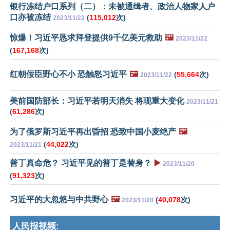
银行冻结户口系列（二）：未被通缉者、政治人物家人户
口亦被冻结
(
115,012
次)
2023/11/22
惊爆！习近平恳求拜登提供9千亿美元救助
🖼️
2023/11/22
(
167,168
次)
红朝佞臣野心不小 恐触怒习近平
🖼️
(
55,664
次)
2023/11/22
美前国防部长：习近平若明天消失 将现重大变化
2023/11/21
(
61,286
次)
为了俄罗斯习近平再出昏招 恐致中国小麦绝产
🖼️
(
44,022
次)
2023/11/21
普丁真命危？ 习近平见的普丁是替身？
▶️
2023/11/20
(
91,323
次)
习近平的大忽悠与中共野心
🖼️
(
40,078
次)
2023/11/20
人民报视频: