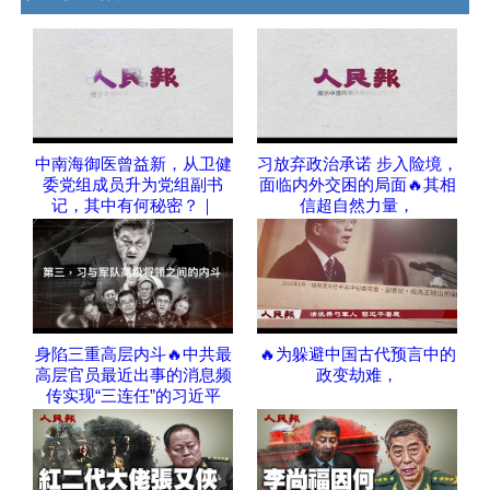
中南海御医曾益新，从卫健
习放弃政治承诺 步入险境，
委党组成员升为党组副书
面临内外交困的局面🔥其相
记，其中有何秘密？｜
信超自然力量，
身陷三重高层内斗🔥中共最
🔥为躲避中国古代预言中的
高层官员最近出事的消息频
政变劫难，
传实现“三连任”的习近平