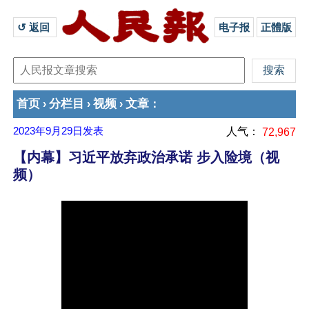
↺ 返回 
电子报
正體版
首页
分栏目
视频
文章
›
›
›
：
2023年9月29日
发表
人气：
72,967
【内幕】习近平放弃政治承诺 步入险境（视
频）