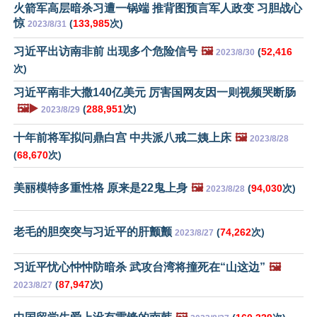
火箭军高层暗杀习遭一锅端 推背图预言军人政变 习胆战心
惊
(
133,985
次)
2023/8/31
习近平出访南非前 出现多个危险信号
🖼️
(
52,416
2023/8/30
次)
习近平南非大撒140亿美元 厉害国网友因一则视频哭断肠
🖼️▶️
(
288,951
次)
2023/8/29
十年前将军拟问鼎白宫 中共派八戒二姨上床
🖼️
2023/8/28
(
68,670
次)
美丽模特多重性格 原来是22鬼上身
🖼️
(
94,030
次)
2023/8/28
老毛的胆突突与习近平的肝颤颤
(
74,262
次)
2023/8/27
习近平忧心忡忡防暗杀 武攻台湾将撞死在“山这边”
🖼️
(
87,947
次)
2023/8/27