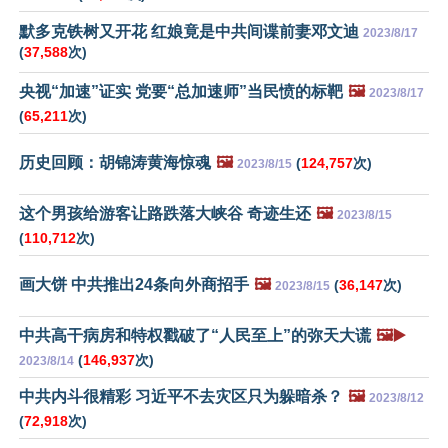
默多克铁树又开花 红娘竟是中共间谍前妻邓文迪
2023/8/17
(
37,588
次)
央视“加速”证实 党要“总加速师”当民愤的标靶
🖼️
2023/8/17
(
65,211
次)
历史回顾：胡锦涛黄海惊魂
🖼️
(
124,757
次)
2023/8/15
这个男孩给游客让路跌落大峡谷 奇迹生还
🖼️
2023/8/15
(
110,712
次)
画大饼 中共推出24条向外商招手
🖼️
(
36,147
次)
2023/8/15
中共高干病房和特权戳破了“人民至上”的弥天大谎
🖼️▶️
(
146,937
次)
2023/8/14
中共内斗很精彩 习近平不去灾区只为躲暗杀？
🖼️
2023/8/12
(
72,918
次)