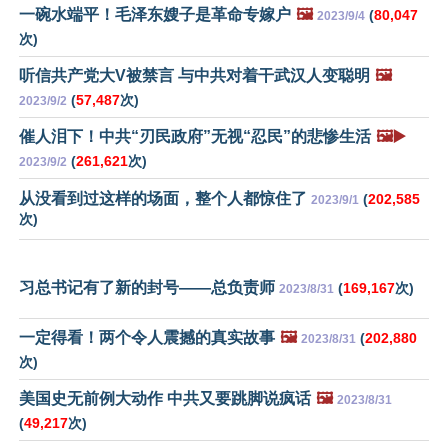
一碗水端平！毛泽东嫂子是革命专嫁户
🖼️
(
80,047
2023/9/4
次)
听信共产党大V被禁言 与中共对着干武汉人变聪明
🖼️
(
57,487
次)
2023/9/2
催人泪下！中共“刃民政府”无视“忍民”的悲惨生活
🖼️▶️
(
261,621
次)
2023/9/2
从没看到过这样的场面，整个人都惊住了
(
202,585
2023/9/1
次)
习总书记有了新的封号——总负责师
(
169,167
次)
2023/8/31
一定得看！两个令人震撼的真实故事
🖼️
(
202,880
2023/8/31
次)
美国史无前例大动作 中共又要跳脚说疯话
🖼️
2023/8/31
(
49,217
次)