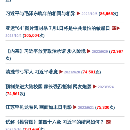
次)
习近平与毛泽东晚年的相同与相异
▶️
(
86,965
次)
2023/10/5
亚运“64”图片遭封杀 7月1日将是中共最怕的敏感日
🖼️▶️
(
105,004
次)
2023/10/4
【内幕】习近平放弃政治承诺 步入险境
▶️
(
72,967
2023/9/29
次)
清洗带弓军人 习近平著魔
▶️
(
74,501
次)
2023/9/28
预制菜进大陆校园 家长强烈抵制 网友炮轰
▶️
2023/9/24
(
74,561
次)
江苏罕见龙卷风 画面如末日电影
▶️
(
75,330
次)
2023/9/21
试解《推背图》第四十六象 习近平的结局如何？
🖼️
(
193,464
次)
2023/9/16