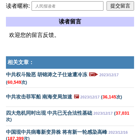
读者暱称:
读者留言
欢迎您的留言反馈。
相关文章：
中共权斗险恶 胡锦涛之子仕途遭冷冻
🖼️▶️
2023/12/17
(
60,549
次)
中共攻击菲军船 南海变局加速
🖼️
(
36,145
次)
2023/12/17
四大危机同时出现 中共已无合法性基础
(
37,031
2023/12/17
次)
中国现中共病毒新变异株 将有新一轮感染高峰
2023/12/16
(
187,399
次)