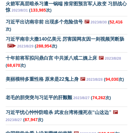
火箭军高层暗杀习遭一锅端 推背图预言军人政变 习胆战心
惊
(
133,985
次)
2023/8/31
习近平出访南非前 出现多个危险信号
🖼️
(
52,416
2023/8/30
次)
习近平南非大撒140亿美元 厉害国网友因一则视频哭断肠
🖼️▶️
(
288,954
次)
2023/8/29
十年前将军拟问鼎白宫 中共派八戒二姨上床
🖼️
2023/8/28
(
68,670
次)
美丽模特多重性格 原来是22鬼上身
🖼️
(
94,030
次)
2023/8/28
老毛的胆突突与习近平的肝颤颤
(
74,262
次)
2023/8/27
习近平忧心忡忡防暗杀 武攻台湾将撞死在“山这边”
🖼️
(
87,947
次)
2023/8/27