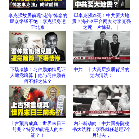
李克强故居前现“花海”悼念的
💥李克强猝死！中共要大地
民众络绎不绝！李克强身运
震？海外X平台网友对李克强
至北京
之死一片惊疑。｜
下场凄惨！习仲勋婚姻见证
中共二十大高层换届背后的
人遭党暗算｜他与习仲勋有
党内清洗：
何不解之缘？
上古预言成真！世界末日三
内斗新动向！中共国务院秘
前兆？特异功能是人的本
书大洗牌；李强就任总理7个
能？！
月过去，