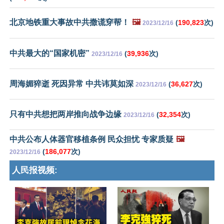
北京地铁重大事故中共撒谎穿帮！
🖼️
(
190,823
次)
2023/12/16
中共最大的“国家机密”
(
39,936
次)
2023/12/16
周海媚猝逝 死因异常 中共讳莫如深
(
36,627
次)
2023/12/16
只有中共想把两岸推向战争边缘
(
32,354
次)
2023/12/16
中共公布人体器官移植条例 民众担忧 专家质疑
🖼️
(
186,077
次)
2023/12/16
人民报视频: