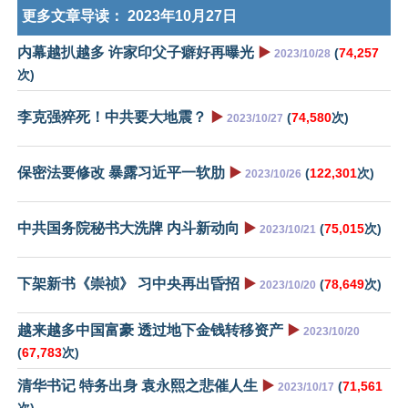
更多文章导读：
2023年10月27日
内幕越扒越多 许家印父子癖好再曝光
▶️
(
74,257
2023/10/28
次)
李克强猝死！中共要大地震？
▶️
(
74,580
次)
2023/10/27
保密法要修改 暴露习近平一软肋
▶️
(
122,301
次)
2023/10/26
中共国务院秘书大洗牌 内斗新动向
▶️
(
75,015
次)
2023/10/21
下架新书《崇祯》 习中央再出昏招
▶️
(
78,649
次)
2023/10/20
越来越多中国富豪 透过地下金钱转移资产
▶️
2023/10/20
(
67,783
次)
清华书记 特务出身 袁永熙之悲催人生
▶️
(
71,561
2023/10/17