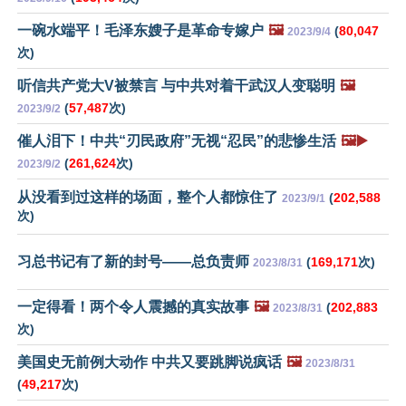
一碗水端平！毛泽东嫂子是革命专嫁户
🖼️
(
80,047
2023/9/4
次)
听信共产党大V被禁言 与中共对着干武汉人变聪明
🖼️
(
57,487
次)
2023/9/2
催人泪下！中共“刃民政府”无视“忍民”的悲惨生活
🖼️▶️
(
261,624
次)
2023/9/2
从没看到过这样的场面，整个人都惊住了
(
202,588
2023/9/1
次)
习总书记有了新的封号——总负责师
(
169,171
次)
2023/8/31
一定得看！两个令人震撼的真实故事
🖼️
(
202,883
2023/8/31
次)
美国史无前例大动作 中共又要跳脚说疯话
🖼️
2023/8/31
(
49,217
次)