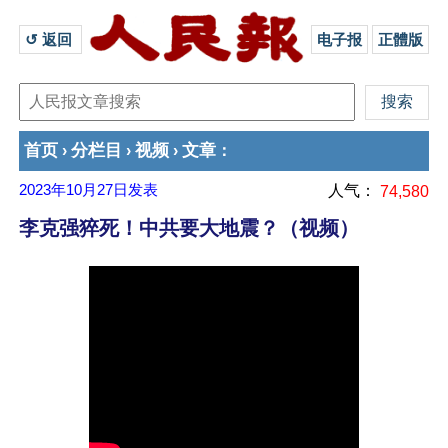
↺ 返回 
电子报
正體版
首页
分栏目
视频
文章
›
›
›
：
2023年10月27日
发表
人气：
74,580
李克强猝死！中共要大地震？（视频）