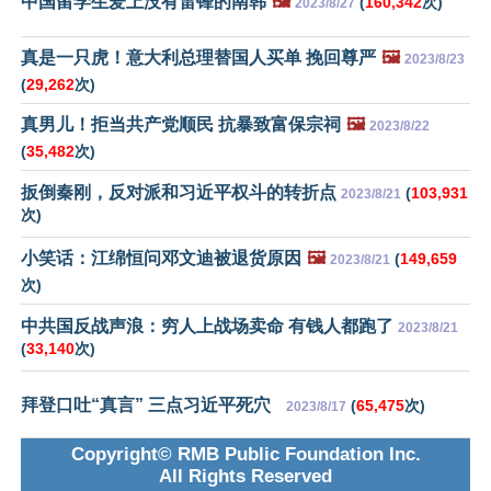
中国留学生爱上没有雷锋的南韩
🖼️
(
160,342
次)
2023/8/27
真是一只虎！意大利总理替国人买单 挽回尊严
🖼️
2023/8/23
(
29,262
次)
真男儿！拒当共产党顺民 抗暴致富保宗祠
🖼️
2023/8/22
(
35,482
次)
扳倒秦刚，反对派和习近平权斗的转折点
(
103,931
2023/8/21
次)
小笑话：江绵恒问邓文迪被退货原因
🖼️
(
149,659
2023/8/21
次)
中共国反战声浪：穷人上战场卖命 有钱人都跑了
2023/8/21
(
33,140
次)
拜登口吐“真言” 三点习近平死穴
(
65,475
次)
2023/8/17
Copyright© RMB Public Foundation Inc.
All Rights Reserved