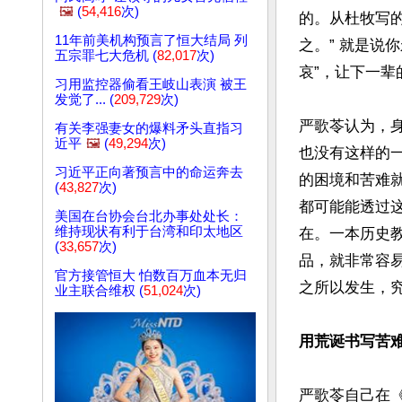
🖼️
(
54,416
次)
的。从杜牧写
11年前美机构预言了恒大结局 列
之。” 就是说
五宗罪七大危机 (
82,017
次)
哀”，让下一辈
习用监控器偷看王岐山表演 被王
发觉了... (
209,729
次)
严歌苓认为，
有关李强妻女的爆料矛头直指习
近平
🖼️
(
49,294
次)
也没有这样的
习近平正向著预言中的命运奔去
的困境和苦难
(
43,827
次)
都可能能透过
美国在台协会台北办事处处长：
维持现状有利于台湾和印太地区
在。一本历史
(
33,657
次)
品，就非常容
官方接管恒大 怕数百万血本无归
之所以发生，究
业主联合维权 (
51,024
次)
用荒诞书写苦
严歌苓自己在