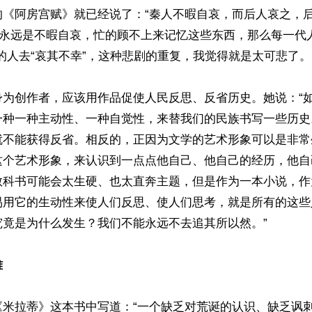
的《阿房宫赋》就已经说了：“秦人不暇自哀，而后人哀之，
你永远是不暇自哀，忙的顾不上来记忆这些东西，那么每一代
的人去“哀其不幸”，这种悲剧的重复，我觉得就是太可悲了。

身为创作者，应该用作品促使人民反思、反省历史。她说：“
一种一种主动性、一种自觉性，来替我们的民族书写一些历史
就不能获得反省。相反的，正因为文学的艺术形象可以是非常
这个艺术形象，来认识到一点点他自己、他自己的经历，他自
教科书可能会太生硬、也太直奔主题，但是作为一本小说，作
易用它的生动性来使人们反思、使人们思考，就是所有的这些
竟是为什么发生？我们不能永远不去追其所以然。”

难
《米拉蒂》这本书中写道：“一个缺乏对荒诞的认识、缺乏讽