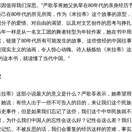
因值得我们深思。”严歌苓将她父执辈在80年代的亲身经历
自己在80年代的所见所闻，作为《米拉蒂》这个故事的原型
识分子的爱情、对自由的渴望、以及对文艺创作的思考与挣扎
当年一样是从一名文工团的舞者转型为年轻作家，她在书中用
索，链接了80年代所有可能发生的故事。这些曾经的中国往
超现实主义的油画，令人惊心动魄。诗人杨炼给《米拉蒂》这
的这本书，就读懂了当代中国。”

史
米拉蒂》这部小说最大的意义是什么？严歌苓表示，她希望用
。她说：有些人出于一些不可告人的目的，来让我们这个民族
历史事件，但是如果我们忘记了这些，我们这个中华民族就不
想，为什么我们中国人的忘性会这么好？记性会这么差？我们
被记忆、不被反思的话，我们会重复的经历这样的苦难，事实