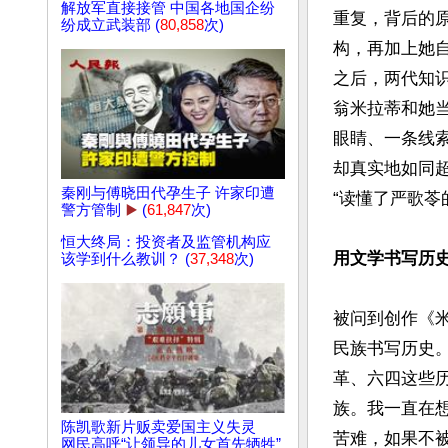
解放军直接接管 中国各地国企纷
重复，背后的原
纷成立武装部 (
80,858
次)
构，再加上她
之后，两代知
翁米拉蒂和她
眼睛、一条线
却真实地如同
秦刚与傅晓田代孕生子 许家印遭
“读懂了严歌苓
警方管制
▶️
(
61,847
次)
恒大终局：投资者及监管机构应
用文学书写历
该学到什么教训？ (
37,348
次)
被问到创作《
民族书写历史
革、六四这些
族。我一直在
陈凯歌新片贩卖爱国主义失灵
苦难，如果不
网民高呼“让领导的儿女首先牺牲”