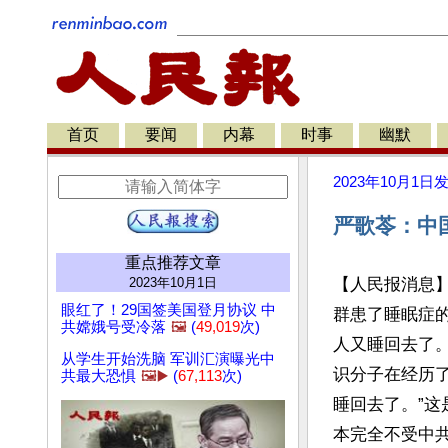
首页
要闻
内幕
时事
幽默
2023年10月1日
严歌苓：中
重点推荐文章
2023年10月1日
【人民报消息】
眼红了！29国签美国登月协议 中
群患了睡眠症
共嫦娥号受冷落
🖼️
(
49,019
次)
人又睡回去了
从学生开始洗脑 军训汇演曝光中
识分子在经历了
共最大恐惧
🖼️▶️
(
67,113
次)
睡回去了。”
本完全不受中