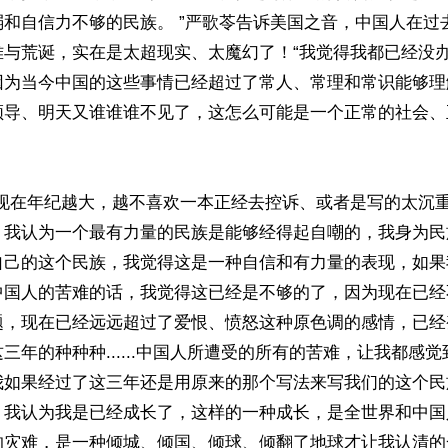
弱和自信力不够的民族。 ”严歌苓告诉美国之音，中国人在过
难与荒诞，实在是太超现实、太魔幻了！“我觉得我都已经没
因为当今中国的这些事情已经超过了常人、常理和常识能够理
领导、明天又谁谁谁不见了，这怎么可能是一个正常的社会、
我现在年纪越大，越不喜欢一本正经去控诉、或者是写的太沉
，我认为一个最有力量的民族是能够经得起自嘲的，我身为民
自己的这个民族，我觉得这是一种自信和有力量的表现，如果
中国人的苦难的话，我觉得这已经是不够的了，因为现在已经
题，现在已经远远超过了爱恨、愤怒这种原色调的感情，已经
三年的种种种......中国人所遭受的所有的苦难，让我都感
我如果经过了这三年还是用原来的那个写法来写我们的这个民
，我认为我是已经成长了，这样的一种成长，是全世界和中国
灾难，是一种倾城、倾国、倾球、倾翻了地球才让我认清的一