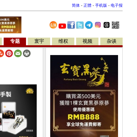
简体
-
正體
-
手机版
-
电子报
专题
寰宇
维权
视频
杂谈