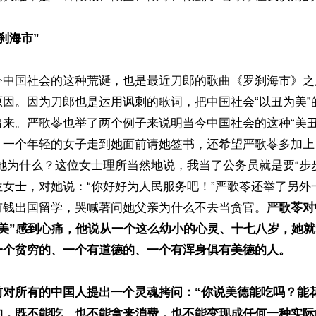
刹海市”
今中国社会的这种荒诞，也是最近刀郎的歌曲《罗刹海市》之
原因。因为刀郎也是运用讽刺的歌词，把中国社会“以丑为美”
出来。严歌苓也举了两个例子来说明当今中国社会的这种“美丑
，一个年轻的女子走到她面前请她签书，还希望严歌苓多加上
她为什么？这位女士理所当然地说，我当了公务员就是要“步
位女士，对她说：“你好好为人民服务吧！”严歌苓还举了另外
有钱出国留学，哭喊著问她父亲为什么不去当贪官。
严歌苓对
为美”感到心痛，他说从一个这么幼小的心灵、十七八岁，她
一个贫穷的、一个有道德的、一个有浑身俱有美德的人。

前对所有的中国人提出一个灵魂拷问：“你说美德能吃吗？能
的，既不能吃、也不能拿来消费，也不能变现成任何一种实际