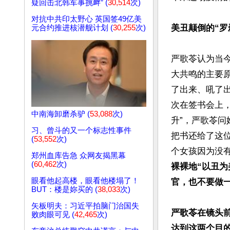
疑回击北韩军事挑衅” (
30,514
次)
对抗中共印太野心 英国签49亿美
美丑颠倒的“罗
元合约推进核潜舰计划 (
30,255
次)
严歌苓认为当
大共鸣的主要
了出来、吼了
次在签书会上
中南海卸磨杀驴 (
53,088
次)
升”，严歌苓问
习、曾斗的又一个标志性事件
把书还给了这
(
53,552
次)
个女孩因为没
郑州血库告急 众网友揭黑幕
(
60,462
次)
裸裸地“以丑
眼看他起高楼，眼看他楼塌了！
官，也不要做
BUT：楼是妳买的 (
38,033
次)
矢板明夫：习近平拍脑门治国失
严歌苓在镜头
败肉眼可见 (
42,465
次)
达到这两个目