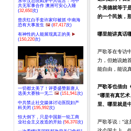
东帝汶总统戳穿中共谎言：与中
共无军事合作 澳洲可安心入睡
个美德就等于
(
32,650
次)
的一个民族，
曾庆红白手套许家印被抓 中南海
恐有大事发生
🖼️
(
87,417
次)
哪里能讲真话
有神性的人能展现真正的美
▶️
(
150,220
次)
严歌苓在专访
力，但她说她首
能自由，能说真
严歌苓也借由
一切都太美了！评委盛赞新唐人
选美大赛独一无二
🖼️
(
151,941
次)
“哪里有真艺术
中共禁止社交媒体讨论医院妇产
里、哪里就是中
科关闭 (
195,992
次)
恒大倒下，只是中国新一轮工商
严歌苓说：“这
业社会主义改造的开始 (
56,370
次)
这个国土上，