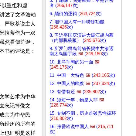
5. 于建嵘：我是教师，不是告密
予以重组和虚
者 (
266,147
次)
6. 颠倒的逻辑 (
263,724
次)
，讲述了文革浩劫
7. 咱中国人有一种特殊功能
。严歌苓说主人
(
256,426
次)
米拉蒂作为一双
8. 习近平国庆演讲大爆江胡内幕
（内部脱稿版） (
249,676
次)
事虽然看似荒诞，
9. 所罗门群岛前省长揭中共渗透
本书的评论是：
南太岛国手段
🖼️
(
249,180
次)
10. 北洋军阀的另一面
🖼️
(
245,175
次)
11. 中国一大特色
🖼️
(
243,165
次)
12. 中国人的幽默
🖼️
(
237,924
次)
13. 有借有还
🖼️
(
235,902
次)
文学艺术为中华
14. 短短十年，物是人非
🖼️
(
226,774
次)
去忘记掉像文
15. 专制不倒，历史难破恶性循环
成其为中华民
(
216,802
次)
所经历的所有的
16. 张爱玲说中国人
🖼️
(
215,711
次)
上也证明是这样