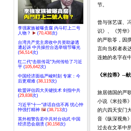
节。

曾与张艺谋、
李强家族被曝贪腐 内斗盯上二号
识》、《芳华
人物？
▶️
(
70,438
次)
的严歌苓，因
台湾共产党主席收中共资助渗透
遭起诉 中共操控台选举细节曝光
言向当权者表
(
56,514
次)
连她的名字在中
红二代“击鼓传花”为何传给了习近
平 (
105,642
次)
《米拉蒂》--
中国经济面临严峻时刻 专家：今
后更艰难 (
38,119
次)
欧盟评估四大关键技术 剑指中共
旅居德国的严
(
29,838
次)
小说《米拉蒂》
习近平“十一”讲话自信不再 忧心忡
忡强打精神
🖼️
(
38,713
次)
的六四天安门大
音《纵深视角》
英外相警告若中共对台动武 中国
经济恐会崩溃 (
30,158
次)
过去在文革中