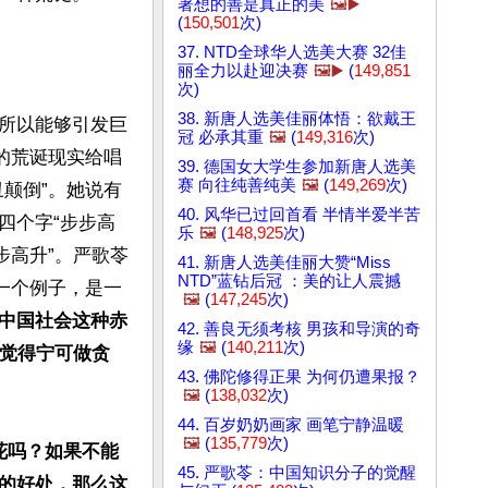
著想的善是真正的美
🖼️▶️
(
150,501
次)
37. NTD全球华人选美大赛 32佳
丽全力以赴迎决赛
🖼️▶️
(
149,851
次)
38. 新唐人选美佳丽体悟：欲戴王
所以能够引发巨
冠 必承其重
🖼️
(
149,316
次)
的荒诞现实给唱
39. 德国女大学生参加新唐人选美
赛 向往纯善纯美
🖼️
(
149,269
次)
颠倒”。她说有
40. 风华已过回首看 半情半爱半苦
四个字“步步高
乐
🖼️
(
148,925
次)
步高升”。严歌苓
41. 新唐人选美佳丽大赞“Miss
NTD”蓝钻后冠 ：美的让人震撼
一个例子，是一
🖼️
(
147,245
次)
中国社会这种赤
42. 善良无须考核 男孩和导演的奇
缘
🖼️
(
140,211
次)
就觉得宁可做贪
43. 佛陀修得正果 为何仍遭果报？
🖼️
(
138,032
次)
44. 百岁奶奶画家 画笔宁静温暖
🖼️
(
135,779
次)
花吗？如果不能
45. 严歌苓：中国知识分子的觉醒
的好处，那么这