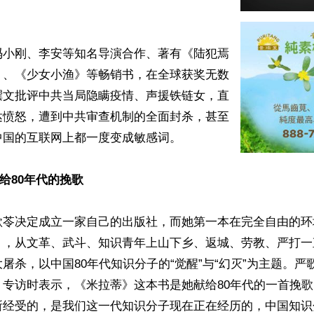
冯小刚、李安等知名导演合作、著有《陆犯焉
》、《少女小渔》等畅销书，在全球获奖无数
撰文批评中共当局隐瞒疫情、声援铁链女，直
达愤怒，遭到中共审查机制的全面封杀，甚至
国的互联网上都一度变成敏感词。

献给80年代的挽歌
歌苓决定成立一家自己的出版社，而她第一本在完全自由的环
，从文革、武斗、知识青年上山下乡、返城、劳教、严打一直
屠杀，以中国80年代知识分子的“觉醒”与“幻灭”为主题。严
专访时表示，《米拉蒂》这本书是她献给80年代的一首挽歌
所经受的，是我们这一代知识分子现在正在经历的，中国知识