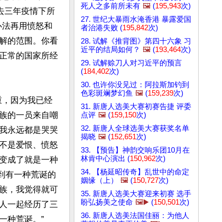
死人之多前所未有
🖼️
(
195,943
次)
去三年疫情下所
27. 世纪大暴雨水淹香港 暴露爱国
办法再用愤怒和
者治港失败 (
195,842
次)
解的范围。你看
28. 试解《推背图》第四十六象 习
近平的结局如何？
🖼️
(
193,464
次)
正常的国家所经
29. 试解赊刀人对习近平的预言
(
184,402
次)
30. 也许你没见过：阿拉斯加钓到
色彩斑斓梦幻鱼
🖼️
(
159,239
次)
重，因为我已经
31. 新唐人选美大赛初赛告捷 评委
族的一员来自嘲
点评
🖼️
(
159,150
次)
32. 新唐人全球选美大赛获奖名单
我永远都是哭哭
揭晓
🖼️
(
152,651
次)
不是爱恨、愤怒
33. 【预告】神韵交响乐团10月在
林肯中心演出 (
150,962
次)
变成了就是一种
34. 【杨延昭传奇】乱世中的命定
觉到有一种荒诞的
姻缘（上）
🖼️
(
150,727
次)
族，我觉得就可
35. 新唐人选美大赛迎来初赛 选手
盼弘扬美之使命
🖼️▶️
(
150,501
次)
人一起经历了三
36. 新唐人选美法国佳丽：为他人
种荒诞。”
