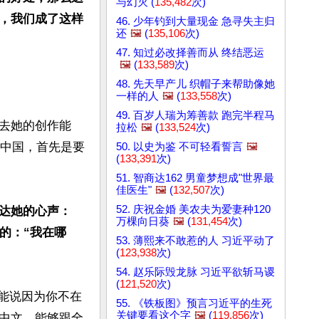
与幻灭 (
135,482
次)
，我们成了这样
46. 少年钓到大量现金 急寻失主归
还
🖼️
(
135,106
次)
47. 知过必改择善而从 终结恶运
🖼️
(
133,589
次)
48. 先天早产儿 织帽子来帮助像她
一样的人
🖼️
(
133,558
次)
49. 百岁人瑞为筹善款 跑完半程马
去她的创作能
拉松
🖼️
(
133,524
次)
开中国，首先是要
50. 以史为鉴 不可轻看誓言
🖼️
(
133,391
次)
51. 智商达162 男童梦想成"世界最
佳医生"
🖼️
(
132,507
次)
52. 庆祝金婚 美农夫为爱妻种120
达她的心声：
万棵向日葵
🖼️
(
131,454
次)
的：“我在哪
53. 薄熙来不敢惹的人 习近平动了
(
123,938
次)
54. 赵乐际毁龙脉 习近平欲斩马谡
(
121,520
次)
可能说因为你不在
55. 《铁板图》预言习近平的生死
关键要看这个字
🖼️
(
119,856
次)
中文，能够跟全