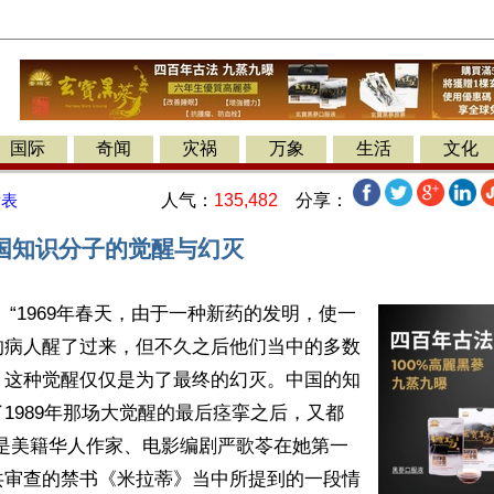
国际
奇闻
灾祸
万象
生活
文化
人气：
135,482
分享：
发表
国知识分子的觉醒与幻灭
 “1969年春天，由于一种新药的发明，使一
的病人醒了过来，但不久之后他们当中的多数
。这种觉醒仅仅是为了最终的幻灭。中国的知
1989年那场大觉醒的最后痉挛之后，又都
这是美籍华人作家、电影编剧严歌苓在她第一
共审查的禁书《米拉蒂》当中所提到的一段情