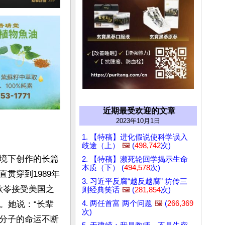
近期最受欢迎的文章
2023年10月1日
1. 【特稿】进化假说使科学误入
歧途（上）
🖼️
(
498,742
次)
境下创作的长篇
2. 【特稿】濒死轮回学揭示生命
本质（下） (
494,578
次)
贯穿到1989年
3. 习近平反腐“越反越腐” 坊传三
歌苓接受美国之
则经典笑话
🖼️
(
281,854
次)
4. 两任首富 两个问题
🖼️
(
266,369
。她说：“长辈
次)
分子的命运不断