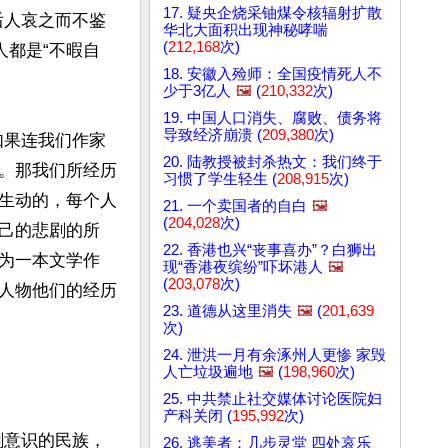
17. 疑央企烧采铀煤令核辐射扩散
后人哀之而不鉴
华北大面积出现神秘哮喘
(
212,168
次)
人都是“不暇自
18. 安徽入殓师：全国疫情死人不
少于3亿人
🖼️
(
210,332
次)
19. 中国人口消失、腐败、债务将
导致经济崩溃 (
209,380
次)
如果连我们作家
20. 陆教授被封杀热文：我们终于
。那我们所经历
习惯了学生轻生 (
208,915
次)
生动的，每个人
21. 一个卖国者的自白
🖼️
(
204,028
次)
己的悲剧的所
22. 香港也兴“丧事喜办”？白狮出
为一本文学作
现“香港夜缤纷”吓坏港人
🖼️
(
203,078
次)
人物他们的经历
23. 道德从这里消失
🖼️
(
201,639
次)
24. 泄洪一月有余涿州人更惨 家毁
人亡垃圾遍地
🖼️
(
198,960
次)
25. 中共禁止社交媒体讨论医院妇
产科关闭 (
195,992
次)
刺意识的民族，
26. 逃美者：几步灵堂 四处哀乐