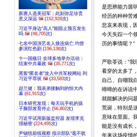
是思辨能力孱
新唐人选美冠军：此刻弥足珍贵
经历的种种苦
意义深远
🖼️
(
152,928
次)
悲哀来表现，
习近平身边“高人”能阻止预言发生
吗
🖼️
(
48,705
次)
今天失踪一个
历的事情呢？”

七名中国演艺名人接连病亡 均曾
参演红色剧 (
196,138
次)
十一国殇日 全球多地举办活动：
严歌苓说：“
结束中共暴政
🖼️
(
35,771
次)
看穿的太多了
黑客“匿名者”攻入中共军校网站 列
习近平罪状
🖼️
(
33,583
次)
自己、自嘲我
赵兰健：我表弟接触到的恒大内
啼啼的在诉说
幕 (
81,915
次)
就能解决的问
日本研究发现：每天玩手机的孩
荒诞，特别是这
子脑部发育停止 (
56,802
次)
意味在里面。
习近平试用新版监控器 发现李克
强秘密 (
224,495
次)
能是没有成长
尹锡悦前线视察 指示部队“毫不犹
年来这场疫情的