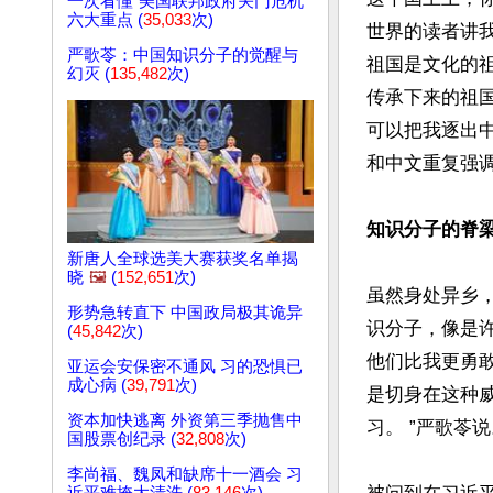
一次看懂“美国联邦政府关门危机”
六大重点 (
35,033
次)
世界的读者讲
严歌苓：中国知识分子的觉醒与
祖国是文化的
幻灭 (
135,482
次)
传承下来的祖国。”“You
可以把我逐出
和中文重复强调
知识分子的脊
新唐人全球选美大赛获奖名单揭
晓
🖼️
(
152,651
次)
虽然身处异乡
形势急转直下 中国政局极其诡异
识分子，像是
(
45,842
次)
他们比我更勇
亚运会安保密不通风 习的恐惧已
成心病 (
39,791
次)
是切身在这种
资本加快逃离 外资第三季抛售中
习。 ”严歌苓说
国股票创纪录 (
32,808
次)
李尚福、魏凤和缺席十一酒会 习