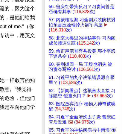
56. 曾庆红带头反习？习责问曾是
流的，因为这个
否确有其事 (
116,828
次)
的，是他们给我
57. 内蒙核泄漏 习全副武装防核射
怕预言应验端掉火箭军高层
▶️
 out of me.”（你
(
116,010
次)
专访中，用英文
58. 北京大楼里的神秘事件 习内阁
成员接连失踪 (
115,142
次)
59. 俞正声亲哥弃共投美 邓小平怒
下追杀令 (
110,403
次)
60. 秦刚扳回一局 王毅也消失 被
习责令写检讨 (
106,561
次)
61. 习近平的九个决策错误源自哪
她一样敢言的知
里？ (
103,586
次)
敬意。“我觉得
62. 【新闻看点】这预言太直接 习
除隐患 他遭灭口？
▶️
(
97,665
次)
的危险，但他们
63. 医院放弃治疗 植物人神奇被唤
我是在向他们学
醒 (
94,746
次)
64. 习近平全面清洗太子党 曾庆红
背后发难
🖼️
(
94,075
次)
65. 习近平的神秘疾病与中南海“御