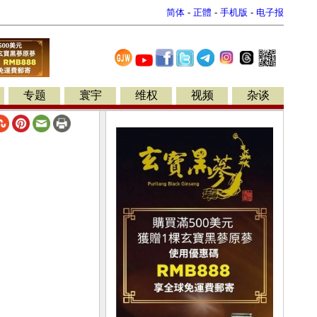
简体
-
正體
-
手机版
-
电子报
专题
寰宇
维权
视频
杂谈