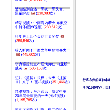
遭性酷刑自述！黑夜、黑头套、
黑帮绑架
🖼️
(
230,983
次)
精彩视频：中南海内着火 东航空
中解体(图/9视频) (
280,612
次)
科学史上四个轰动世界的梦
🖼️
(
259,546
次)
骇人听闻！广西文革中的性暴力
🖼️
(
445,609
次)
李克强提前宣布届满卸任 习屁股
贼沉
🖼️
(
506,158
次)
短片《抓捕》很棒，今天《抓捕
行瘟布疫的瘟神拿
Ⅱ》来了！(图/2视频) (
351,466
次)
洛内1869年作，
精彩视频：拜习通话，决定中美
20年间最重要的一天(图/4视频)
(
1,195,785
次)
故宫太和殿大门倒，中共恐挺不