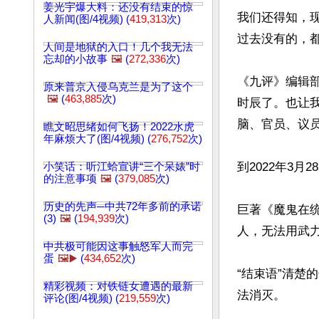
姜光宇爆大料：还没有结束的惊
我们还得知，
人新闻(图/4视频) (
419,313
次)
过去没有的，
人间是地狱的入口！几个我无法
忘却的小故事
🖼️
(
272,336
次)
《九评》编辑
原来普京入侵乌克兰是为了这个
🖼️
(
463,885
次)
时辰了。也让
脑、官员、议
瞧文昭思绪如何飞扬！2022水虎
年麻烦大了(图/4视频) (
276,752
次)
到2022年3月
小笑话：听江蛤宣讲“三个呆婊”时
的注意事项
🖼️
(
379,085
次)
历史的先声─中共72年多前的承诺
巨著《魔鬼在
(3)
🖼️
(
194,939
次)
人，无法用武力
中共极可能因这事触怒军人而完
蛋
🖼️▶️
(
434,652
次)
“结束语”清
精彩视频：对铁链女遭遇的最新
法消灭。

评论(图/4视频) (
219,559
次)