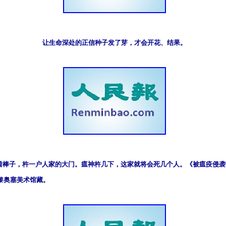
让生命深处的正信种子发了芽，才会开花、结果。
着棒子，杵一户人家的大门。瘟神杵几下，这家就将会死几个人。《被瘟疫侵袭
巴黎奥塞美术馆藏。