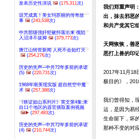
发表历史性演说
🖼️
(
175,311
次)
我们郑重声明：
诅咒成真！美女玛苏丽的传奇故
出，抹去邪恶
事
🖼️
(
243,538
次)
和共产党其它组
中共部级强奸犯被抖落出来 俄陷
入沼泽不拔脚
🖼️
(
379,773
次)
天网恢恢，善
唐江山转世新闻 人死不会如灯灭
恶打上兽的印
🖼️
(
254,276
次)
历史的先声─中共72年多前的承诺
2017年11
(5)
🖼️
(
220,731
次)
极目的》，20
1968年南美现实版 超自然空中魔
术
🖼️
(
257,388
次)
我们曾得知，
《铁证如山系列片》英文第4集:来
自11个地区的器官摘取案例视频
运，是因为易
🖼️▶️
(
297,483
次)
生命留下，坏
历史的先声─中共72年多前的承诺
那种不变的对应
(4)
🖼️
(
210,744
次)