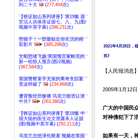
到二十大
🖼️
(
277,404
次)
【铁证如山系列讲座】第19集 器
官活人供体库证据七、八、九(图/
视频中英字幕) (
286,231
次)
照镜子！一部最贴近你生活的精
彩影片
🖼️▶️
(
385,288
次)
2021年4月28
在》
文昭思绪飞扬:英国预言家帕克的
新一轮惊人预言(图/2视频)
(
367,584
次)
【人民报消息】
英国警察束手无策的离奇失踪案
竟这样破了
🖼️
(
234,868
次)
2005年1月1
遭背叛经历惨痛 乌克兰能否认清
中共?
🖼️▶️
(
263,386
次)
广大的中国民
【铁证如山系列讲座】第18集 中
对神佛犯下了滔
国大陆的医生论文泄露杀人证据
(图/视频中英字幕) (
292,211
次)
如果有一天，
乌克兰总统泽伦斯基 视频在英国