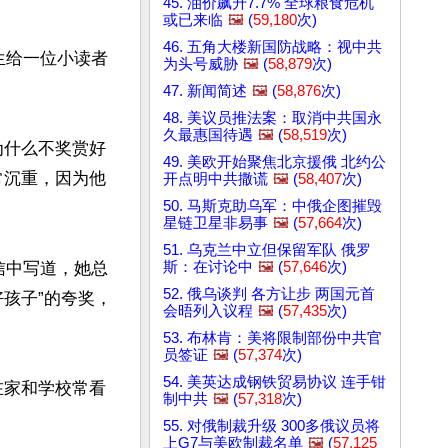
45. 油价飙升7.7% 全球粮食危机
或已来临
🖼️
(
59,180
次)
46. 五角大楼新国防战略：视中共
生给一位小读者
为头号威胁
🖼️
(
58,879
次)
47. 新闻简述
🖼️
(
58,876
次)
48. 美议员推法案：取消中共国永
久最惠国待遇
🖼️
(
58,519
次)
为什么不奖赏好
49. 美欧开始聚焦北京援俄 北约公
常沉重，因为他
开点明中共撒谎
🖼️
(
58,407
次)
50. 马斯克助乌军：中俄企图摧毁
星链卫星非易事
🖼️
(
57,664
次)
51. 乌克兰中立但保留军队 俄罗
斯：在讨论中
🖼️
(
57,646
次)
信中写道，她总
52. 俄乌谈判 各方让步 两国元首
孩子”的夸奖，
会晤列入议程
🖼️
(
57,435
次)
53. 布林肯：美将限制部份中共官
员签证
🖼️
(
57,374
次)
54. 美英达成钢铁贸易协议 连手钳
在家和学校常看
制中共
🖼️
(
57,318
次)
55. 对俄制裁升级 300多俄议员将
上G7与美欧制裁名单
🖼️
(
57,125