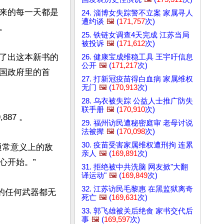
来的每一天都是
24. 淄博女失踪警不立案 家属寻人
遭约谈
🖼️
(
171,757
次)


25. 铁链女调查4天完成 江苏当局
被投诉
🖼️
(
171,612
次)
了出这本新书的
26. 健康宝成维稳工具 王宇吁信息
公开
🖼️
(
171,217
次)
国政府里的首
27. 打新冠疫苗得白血病 家属维权
无门
🖼️
(
170,913
次)
28. 乌衣被失踪 公益人士推广防失
联手册
🖼️
(
170,910
次)
87 。

29. 福州访民遭秘密庭审 老母讨说
法被撵
🖼️
(
170,098
次)
30. 疫苗受害家属维权遭刑拘 连累
通常意义上的敌
亲人
🖼️
(
169,891
次)
开始。”

31. 拒绝被中共洗脑 网友掀"大翻
译运动"
🖼️
(
169,849
次)
32. 江苏访民毛黎惠 在黑监狱离奇
的任何武器都无
死亡
🖼️
(
169,631
次)
33. 郭飞雄被关后绝食 家书交代后
事
🖼️
(
169,597
次)