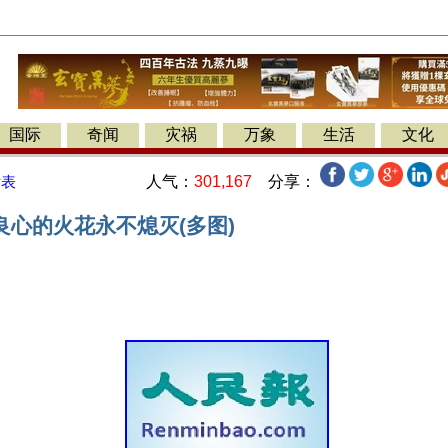
国际
奇闻
灾祸
万象
生活
文化
人气：
301,167
分享：
发表
良心的火花永不熄灭(多图)