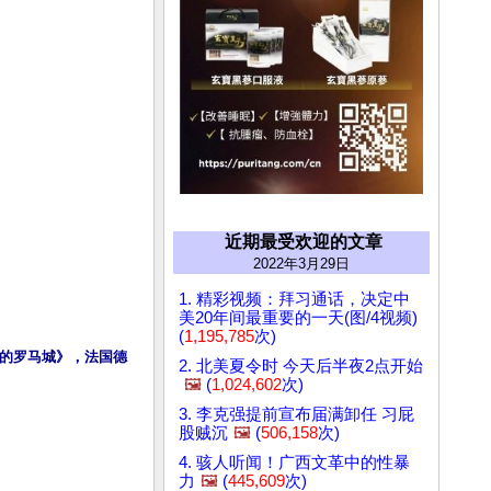
近期最受欢迎的文章
2022年3月29日
1. 精彩视频：拜习通话，决定中
美20年间最重要的一天(图/4视频)
(
1,195,785
次)
的罗马城》，法国德
2. 北美夏令时 今天后半夜2点开始
🖼️
(
1,024,602
次)
3. 李克强提前宣布届满卸任 习屁
股贼沉
🖼️
(
506,158
次)
4. 骇人听闻！广西文革中的性暴
力
🖼️
(
445,609
次)