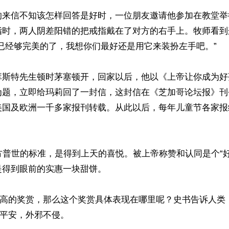
的来信不知该怎样回答是好时，一位朋友邀请他参加在教堂举
指时，两人阴差阳错的把戒指戴在了对方的右手上。牧师看到
已经够完美的了，我想你们最好还是用它来装扮左手吧。”

库斯特先生顿时茅塞顿开，回家以后，他以《上帝让你成为好
为题，立即给玛莉回了一封信，这封信在《芝加哥论坛报》刊
美国及欧洲一千多家报刊转载。从此以后，每年儿童节各家报
方普世的标准，是得到上天的喜悦。被上帝称赞和认同是个“
得到眼前的实惠一块甜饼。

是最高的奖赏，那么这个奖赏具体表现在哪里呢？史书告诉人类
心平安，外邪不侵。
