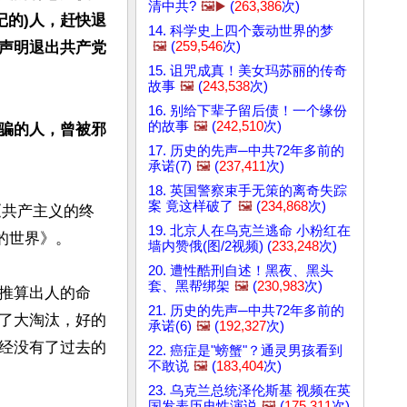
清中共?
🖼️▶️
(
263,386
次)
记的)人，赶快退
14. 科学史上四个轰动世界的梦
🖼️
(
259,546
次)
声明退出共产党
15. 诅咒成真！美女玛苏丽的传奇
故事
🖼️
(
243,538
次)
16. 别给下辈子留后债！一个缘份
的故事
🖼️
(
242,510
次)
骗的人，曾被邪
17. 历史的先声─中共72年多前的
承诺(7)
🖼️
(
237,411
次)
18. 英国警察束手无策的离奇失踪
案 竟这样破了
🖼️
(
234,868
次)
《共产主义的终
19. 北京人在乌克兰逃命 小粉红在
的世界》。

墙内赞俄(图/2视频) (
233,248
次)
20. 遭性酷刑自述！黑夜、黑头
套、黑帮绑架
🖼️
(
230,983
次)
推算出人的命
21. 历史的先声─中共72年多前的
了大淘汰，好的
承诺(6)
🖼️
(
192,327
次)
经没有了过去的
22. 癌症是"螃蟹"？通灵男孩看到
不敢说
🖼️
(
183,404
次)
23. 乌克兰总统泽伦斯基 视频在英
国发表历史性演说
🖼️
(
175,311
次)