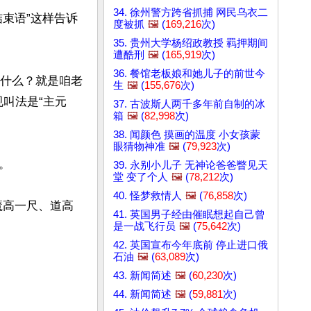
34. 徐州警方跨省抓捕 网民乌衣二
束语”这样告诉
度被抓
🖼️
(
169,216
次)
35. 贵州大学杨绍政教授 羁押期间
遭酷刑
🖼️
(
165,919
次)
36. 餐馆老板娘和她儿子的前世今
是什么？就是咱老
生
🖼️
(
155,676
次)
规叫法是“主元
37. 古波斯人两千多年前自制的冰
箱
🖼️
(
82,998
次)
38. 闻颜色 摸画的温度 小女孩蒙
眼猜物神准
🖼️
(
79,923
次)


39. 永别小儿子 无神论爸爸瞥见天
堂 变了个人
🖼️
(
78,212
次)
40. 怪梦救情人
🖼️
(
76,858
次)
魔高一尺、道高
41. 英国男子经由催眠想起自己曾
是一战飞行员
🖼️
(
75,642
次)
42. 英国宣布今年底前 停止进口俄
石油
🖼️
(
63,089
次)
43. 新闻简述
🖼️
(
60,230
次)
44. 新闻简述
🖼️
(
59,881
次)