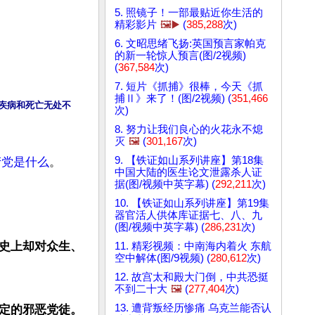
5. 照镜子！一部最贴近你生活的
精彩影片
🖼️▶️
(
385,288
次)
6. 文昭思绪飞扬:英国预言家帕克
的新一轮惊人预言(图/2视频)
(
367,584
次)
7. 短片《抓捕》很棒，今天《抓
捕Ⅱ》来了！(图/2视频) (
351,466
，疾病和死亡无处不
次)
8. 努力让我们良心的火花永不熄
灭
🖼️
(
301,167
次)
9. 【铁证如山系列讲座】第18集
产党是什么
。

中国大陆的医生论文泄露杀人证
据(图/视频中英字幕) (
292,211
次)
10. 【铁证如山系列讲座】第19集
器官活人供体库证据七、八、九
(图/视频中英字幕) (
286,231
次)
史上却对众生、
11. 精彩视频：中南海内着火 东航
空中解体(图/9视频) (
280,612
次)
12. 故宫太和殿大门倒，中共恐挺
不到二十大
🖼️
(
277,404
次)
13. 遭背叛经历惨痛 乌克兰能否认
定的邪恶党徒。