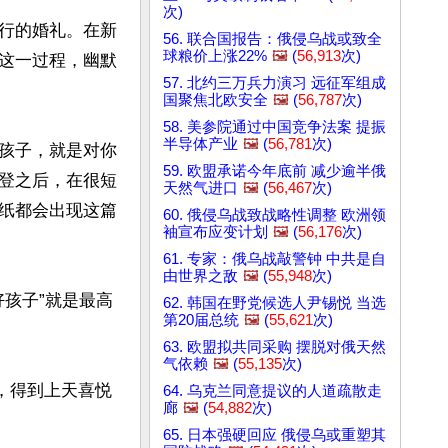
次)
行的婚礼。在新
56. 联合国报告：俄侵乌战或致全
球粮价上涨22%
🖼️
(
56,913
次)
这一过程，幽默
57. 北约三万兵力演习 远征军组成
国聚焦北欧安全
🖼️
(
56,787
次)
58. 美参院通过中国竞争法案 提振
半导体产业
🖼️
(
56,781
次)
孩子，就是对你
59. 欧盟承诺今年底前 减少逾半俄
登之后，在很短
天然气进口
🖼️
(
56,467
次)
纸都会出现这篇
60. 俄侵乌战致战略性调整 欧洲领
袖宣布应变计划
🖼️
(
56,176
次)
61. 专家：俄乌战敲警钟 中共是自
由世界之敌
🖼️
(
55,948
次)
好孩子”就是最高
62. 韩国在野党候选人尹锡悦 当选
第20届总统
🖼️
(
55,621
次)
63. 欧盟拟共同采购 摆脱对俄天然
气依赖
🖼️
(
55,135
次)
，得到上天喜悦
64. 乌克兰同意提议的人道疏散走
廊
🖼️
(
54,882
次)
65. 日本强硬回应 俄侵乌或重塑其