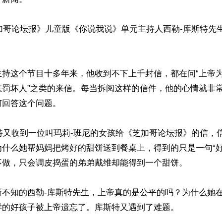
芝加哥论坛报》儿童版《你说我说》单元主持人西勒-库斯特先
主持这个节目十多年来，他收到不下上千封信，都在问“上帝
惩罚坏人”之类的来信。每当拆阅这样的信件，他的心情就非
回答这个问题。

斯特又收到一位叫玛莉-班尼的女孩给《芝加哥论坛报》的信，
为什么她帮妈妈把烤好的甜饼送到餐桌上，得到的只是一句“好
不做，只会调皮捣蛋的弟弟戴维却能得到一个甜饼。

所不知的西勒-库斯特先生，上帝真的是公平的吗？为什么她
的好孩子被上帝遗忘了。库斯特又遇到了难题。
