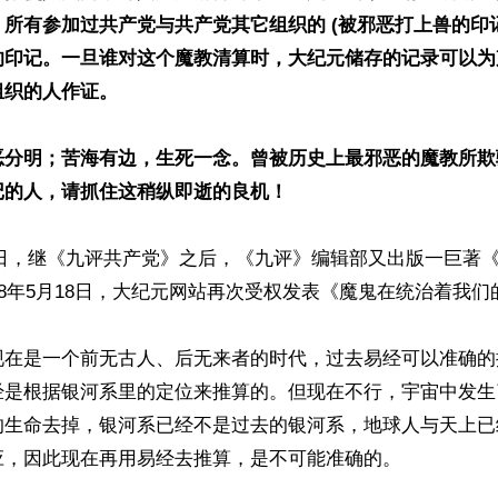
所有参加过共产党与共产党其它组织的 (被邪恶打上兽的印
的印记。一旦谁对这个魔教清算时，大纪元储存的记录可以为
织的人作证。

恶分明；苦海有边，生死一念。曾被历史上最邪恶的魔教所欺
记的人，请抓住这稍纵即逝的良机！
月18日，继《九评共产党》之后，《九评》编辑部又出版一巨著
18年5月18日，大纪元网站再次受权发表《魔鬼在统治着我们
现在是一个前无古人、后无来者的时代，过去易经可以准确的
经是根据银河系里的定位来推算的。但现在不行，宇宙中发生
的生命去掉，银河系已经不是过去的银河系，地球人与天上已
，因此现在再用易经去推算，是不可能准确的。
