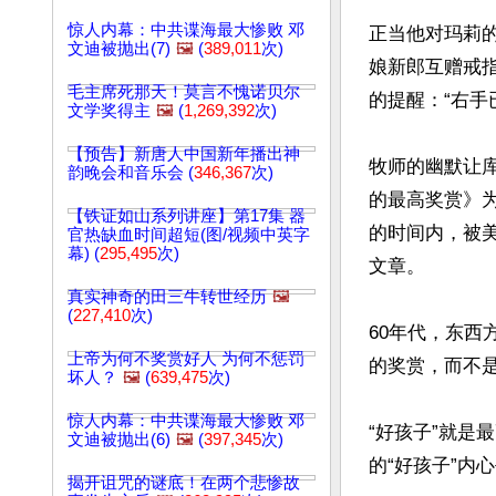
惊人内幕：中共谍海最大惨败 邓
正当他对玛莉
文迪被抛出(7)
🖼️
(
389,011
次)
娘新郎互赠戒
毛主席死那天！莫言不愧诺贝尔
的提醒：“右手
文学奖得主
🖼️
(
1,269,392
次)
【预告】新唐人中国新年播出神
牧师的幽默让
韵晚会和音乐会 (
346,367
次)
的最高奖赏》
【铁证如山系列讲座】第17集 器
的时间内，被
官热缺血时间超短(图/视频中英字
幕) (
295,495
次)
文章。

真实神奇的田三牛转世经历
🖼️
(
227,410
次)
60年代，东西
上帝为何不奖赏好人 为何不惩罚
的奖赏，而不是
坏人？
🖼️
(
639,475
次)
惊人内幕：中共谍海最大惨败 邓
“好孩子”就
文迪被抛出(6)
🖼️
(
397,345
次)
的“好孩子”内
揭开诅咒的谜底！在两个悲惨故