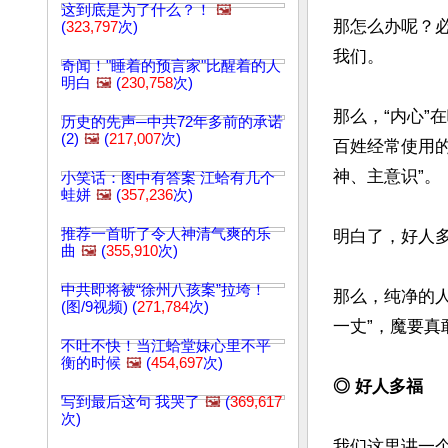
这到底是为了什么？！
🖼️
那怎么办呢？
(
323,797
次)
我们。

奇闻！"睡着的预言家"比醒着的人
明白
🖼️
(
230,758
次)
那么，“内心”
历史的先声─中共72年多前的承诺
(2)
🖼️
(
217,007
次)
百姓经常使用的
神、主意识”。

小笑话：图中有答案 江蛤有几个
蛙姘
🖼️
(
357,236
次)
推荐一首听了令人神清气爽的乐
明白了，好人
曲
🖼️
(
355,910
次)
中共即将被“徐州八孩案”拉垮！
那么，纯净的
(图/9视频) (
271,784
次)
一丈”，魔要真
不吐不快！当江蛤堂妹心里不平
衡的时候
🖼️
(
454,697
次)
◎ 好人多福
写到最后这句 我哭了
🖼️
(
369,617
次)
我们这里讲一个