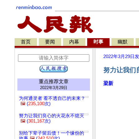
首页
要闻
内幕
时事
幽默
2022年3月29日
努力让我们
重点推荐文章
梁新
2022年3月29日
为何通灵者 看不透自己的未来？
🖼️
(
235,100
次)
努力让我们良心的火花永不熄灭
🖼️
(
301,167
次)
别给下辈子留后债！一个缘份的
故事
🖼️
(
242,510
次)