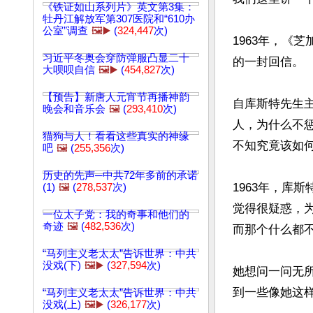
《铁证如山系列片》英文第3集：
牡丹江解放军第307医院和“610办
公室”调查
🖼️▶️
(
324,447
次)
1963年，《
习近平冬奥会穿防弹服凸显二十
的一封回信。

大呗呗自信
🖼️▶️
(
454,827
次)
【预告】新唐人元宵节再播神韵
自库斯特先生
晚会和音乐会
🖼️
(
293,410
次)
人，为什么不
猫狗与人！看看这些真实的神缘
不知究竟该如何
吧
🖼️
(
255,356
次)
历史的先声─中共72年多前的承诺
1963年，库
(1)
🖼️
(
278,537
次)
觉得很疑惑，
一位太子党：我的奇事和他们的
奇迹
🖼️
(
482,536
次)
而那个什么都
“马列主义老太太”告诉世界：中共
没戏(下)
🖼️▶️
(
327,594
次)
她想问一问无
到一些像她这样
“马列主义老太太”告诉世界：中共
没戏(上)
🖼️▶️
(
326,177
次)