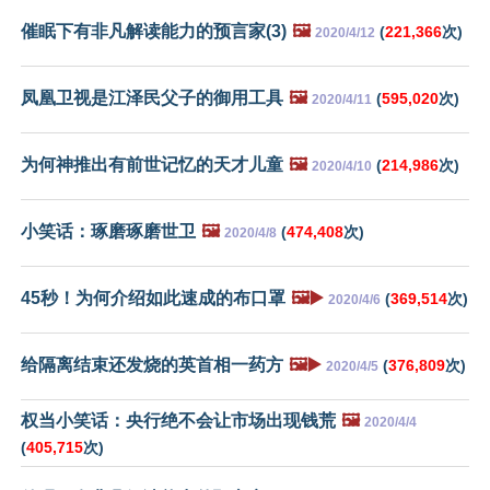
催眠下有非凡解读能力的预言家(3)
🖼️
(
221,366
次)
2020/4/12
凤凰卫视是江泽民父子的御用工具
🖼️
(
595,020
次)
2020/4/11
为何神推出有前世记忆的天才儿童
🖼️
(
214,986
次)
2020/4/10
小笑话：琢磨琢磨世卫
🖼️
(
474,408
次)
2020/4/8
45秒！为何介绍如此速成的布口罩
🖼️▶️
(
369,514
次)
2020/4/6
给隔离结束还发烧的英首相一药方
🖼️▶️
(
376,809
次)
2020/4/5
权当小笑话：央行绝不会让市场出现钱荒
🖼️
2020/4/4
(
405,715
次)