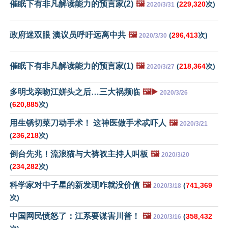
催眠下有非凡解读能力的预言家(2)
🖼️
(
229,320
次)
2020/3/31
政府迷双眼 澳议员呼吁远离中共
🖼️
(
296,413
次)
2020/3/30
催眠下有非凡解读能力的预言家(1)
🖼️
(
218,364
次)
2020/3/27
多明戈亲吻江姘头之后…三大祸频临
🖼️▶️
2020/3/26
(
620,885
次)
用生锈切菜刀动手术！ 这神医做手术忒吓人
🖼️
2020/3/21
(
236,218
次)
倒台先兆！流浪猫与大裤衩主持人叫板
🖼️
2020/3/20
(
234,282
次)
科学家对中子星的新发现咋就没价值
🖼️
(
741,369
2020/3/18
次)
中国网民愤怒了：江系要谋害川普！
🖼️
(
358,432
2020/3/16