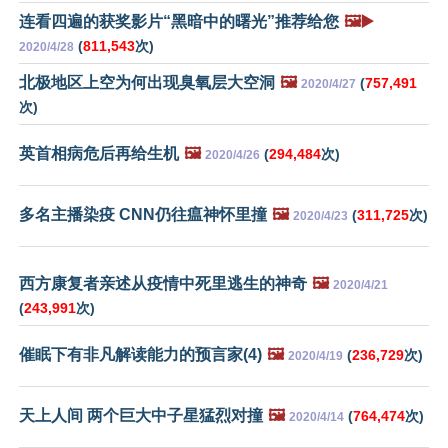
连看四遍的获奖影片“黑暗中的曙光”推荐给您
🖼️▶️
(
811,543
次)
2020/4/28
北极地区上空为何出现臭氧层大空洞
🖼️
(
757,491
2020/4/27
次)
英首相病危后再给生机
🖼️
(
294,484
次)
2020/4/26
多名主播染疫 CNN仍往瘟神怀里撞
🖼️
(
311,725
次)
2020/4/23
西方康复者亲述从疫情中死里逃生的神奇
🖼️
2020/4/21
(
243,991
次)
催眠下有非凡解读能力的预言家(4)
🖼️
(
236,729
次)
2020/4/19
天上人间 两个巨大中子星猛烈对撞
🖼️
(
764,474
次)
2020/4/14