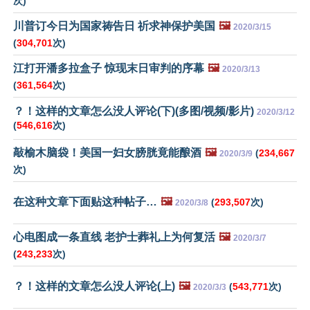
次)
川普订今日为国家祷告日 祈求神保护美国
🖼️
2020/3/15
(
304,701
次)
江打开潘多拉盒子 惊现末日审判的序幕
🖼️
2020/3/13
(
361,564
次)
？！这样的文章怎么没人评论(下)(多图/视频/影片)
2020/3/12
(
546,616
次)
敲榆木脑袋！美国一妇女膀胱竟能酿酒
🖼️
(
234,667
2020/3/9
次)
在这种文章下面贴这种帖子…
🖼️
(
293,507
次)
2020/3/8
心电图成一条直线 老护士葬礼上为何复活
🖼️
2020/3/7
(
243,233
次)
？！这样的文章怎么没人评论(上)
🖼️
(
543,771
次)
2020/3/3