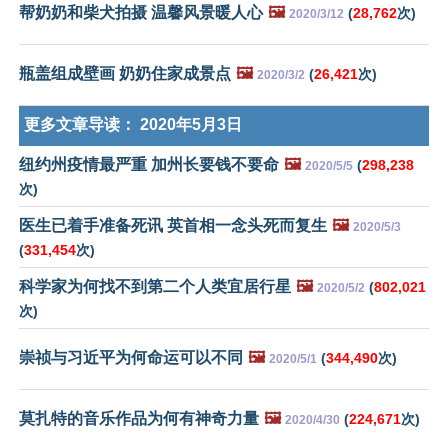
帮奶奶和柴犬拍摄 温馨风景暖人心
🖼️
(
28,762
次)
2020/3/12
瓶盖组成壁画 奶奶住家成景点
🖼️
(
26,421
次)
2020/3/2
更多文章导读：
2020年5月3日
纽约州疫情最严重 加州长要钱不要命
🖼️
(
298,238
2020/5/5
次)
医生已着手准备死讯 英首相一念头死而复生
🖼️
2020/5/3
(
331,454
次)
科学家为何找不到第二个人类宜居行星
🖼️
(
802,021
2020/5/2
次)
崇祯与习近平为何命运可以不同
🖼️
(
344,490
次)
2020/5/1
莫扎特的音乐作品为何有神奇力量
🖼️
(
224,671
次)
2020/4/30