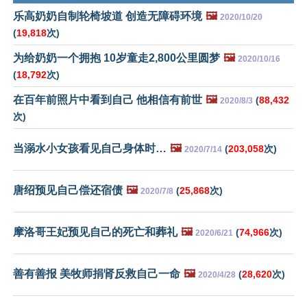
乐高奶奶自制轮椅坡道 创造无障碍环境
🖼️
2020/10/20
(
19,818
次)
为给奶奶一个拥抱 10岁童走2,800公里圆梦
🖼️
2020/10/16
(
18,792
次)
在百年前照片中看到自己 他相信有前世
🖼️
(
88,432
2020/8/3
次)
当溺水小女孩看见自己身体时…
🖼️
(
203,058
次)
2020/7/14
唐绍预见自己偿还宿债
🖼️
(
25,868
次)
2020/7/8
摩洛哥王妃预见自己的死亡和葬礼
🖼️
(
74,966
次)
2020/6/21
善有善报 美牧师捐肾反救自己一命
🖼️
(
28,620
次)
2020/4/28