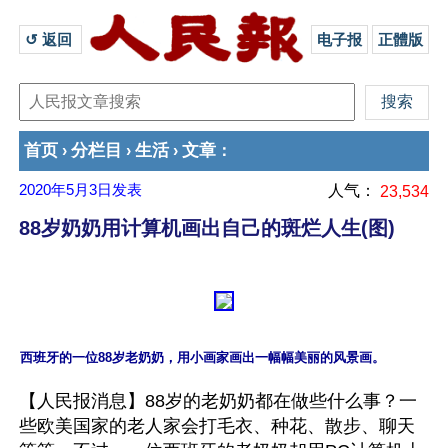
↺ 返回 
电子报
正體版
首页
分栏目
生活
文章
›
›
›
：
2020年5月3日
发表
人气：
23,534
88岁奶奶用计算机画出自己的斑烂人生(图)
【人民报消息】88岁的老奶奶都在做些什么事？一
些欧美国家的老人家会打毛衣、种花、散步、聊天