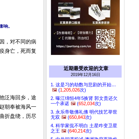
因，对不同的病
疫身亡，死而复
近期最受欢迎的文章
2019年12月16日
1. 这是习的劫数与悲剧的开始…
🖼️
(
1,205,026
次)
他泛海回乡，途
2. 曝江绵恒4年5换肾 郭文贵还欠
一个承诺
🖼️
(
652,034
次)
赵朝奉被海风一
3. 永乐帝敬佛礼佛 明代技艺举世
曲折盘绕，历尽
无双
🖼️
(
650,843
次)
4. 科学家侃不明白 土星咋变卫星
之王
🖼️
(
640,214
次)