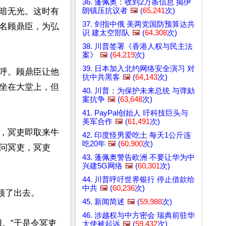
36. 蓬佩奥：收到2万条信息 揭伊
朗镇压抗议者
🖼️
(
65,241
次)
暗无光。这时有
37. 剑指中俄 美两党国防预算达共
名顾鼎臣，为弘
识 建太空部队
🖼️
(
64,308
次)
38. 川普签署《香港人权与民主法
案》
🖼️
(
64,219
次)
39. 日本加入北约网络安全演习 对
呼。顾鼎臣让他
抗中共黑客
🖼️
(
64,143
次)
坐在大堂上，但
40. 川普：为保护未来总统 与弹劾
案抗争
🖼️
(
63,648
次)
41. PayPal创始人 吁科技巨头与
美军合作
🖼️
(
61,491
次)
，冥吏即取来牛
42. 印度怪男爱吃土 每天1公斤连
吃20年
🖼️
(
60,900
次)
问冥吏，冥吏
43. 蓬佩奥警告欧洲 不要让华为中
兴建5G网络
🖼️
(
60,301
次)
44. 川普呼吁世界银行 停止借款给
中共
🖼️
(
60,236
次)
了出去。

45. 新闻简述
🖼️
(
59,988
次)
46. 涉越权与中方密会 瑞典前驻华
。”于是令冥吏
大使被起诉
🖼️
(
59,432
次)