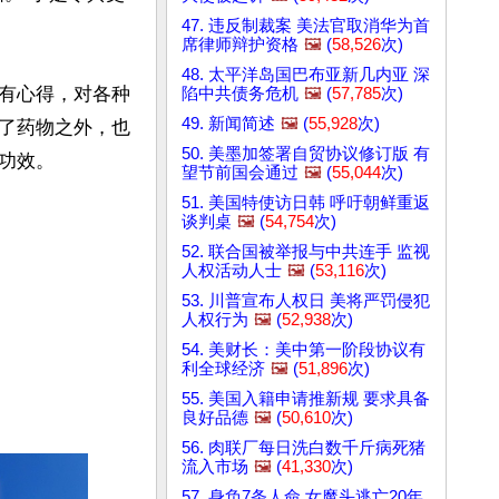
47. 违反制裁案 美法官取消华为首
席律师辩护资格
🖼️
(
58,526
次)
48. 太平洋岛国巴布亚新几内亚 深
有心得，对各种
陷中共债务危机
🖼️
(
57,785
次)
49. 新闻简述
🖼️
(
55,928
次)
了药物之外，也
50. 美墨加签署自贸协议修订版 有
效。

望节前国会通过
🖼️
(
55,044
次)
51. 美国特使访日韩 呼吁朝鲜重返
谈判桌
🖼️
(
54,754
次)
52. 联合国被举报与中共连手 监视
人权活动人士
🖼️
(
53,116
次)
53. 川普宣布人权日 美将严罚侵犯
人权行为
🖼️
(
52,938
次)
54. 美财长：美中第一阶段协议有
利全球经济
🖼️
(
51,896
次)
55. 美国入籍申请推新规 要求具备
良好品德
🖼️
(
50,610
次)
56. 肉联厂每日洗白数千斤病死猪
流入市场
🖼️
(
41,330
次)
57. 身负7条人命 女魔头逃亡20年