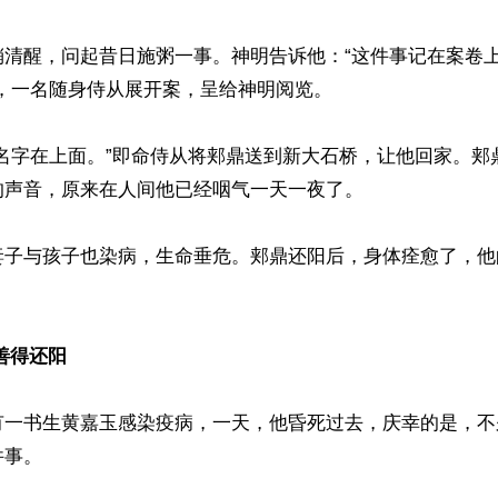
稍清醒，问起昔日施粥一事。神明告诉他：“这件事记在案卷
，一名随身侍从展开案，呈给神明阅览。

的名字在上面。”即命侍从将郏鼎送到新大石桥，让他回家。郏
声音，原来在人间他已经咽气一天一夜了。

妻子与孩子也染病，生命垂危。郏鼎还阳后，身体痊愈了，他
善得还阳
有一书生黄嘉玉感染疫病，一天，他昏死过去，庆幸的是，不
事。
