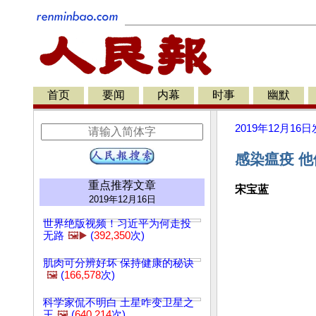
首页
要闻
内幕
时事
幽默
2019年12月16日
感染瘟疫 他
重点推荐文章
宋宝蓝
2019年12月16日
世界绝版视频！习近平为何走投
无路
🖼️▶️
(
392,350
次)
肌肉可分辨好坏 保持健康的秘诀
🖼️
(
166,578
次)
科学家侃不明白 土星咋变卫星之
王
🖼️
(
640,214
次)