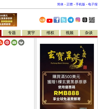
简体
-
正體
-
手机版
-
电子报
专题
寰宇
维权
视频
杂谈