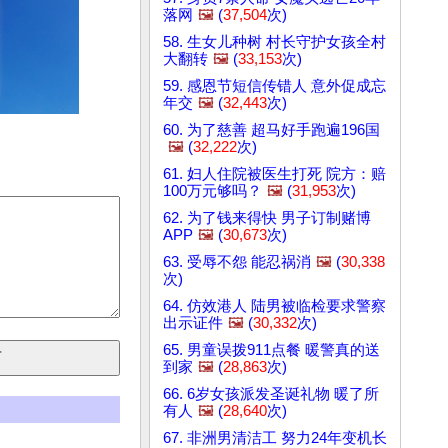
落网
🖼️
(
37,504
次)
58. 生女儿种树 村长守护女孩全村
大翻转
🖼️
(
33,153
次)
59. 感恩节短信传错人 意外促成忘
年交
🖼️
(
32,443
次)
60. 为了慈善 超马好手跑遍196国
🖼️
(
32,222
次)
61. 妇人住院被医生打死 院方：赔
100万元够吗？
🖼️
(
31,953
次)
62. 为了钱来得快 男子订制赌博
APP
🖼️
(
30,673
次)
63. 受辱不怨 能忍祸消
🖼️
(
30,338
次)
64. 仿效港人 陆男被临检要求警察
出示证件
🖼️
(
30,332
次)
65. 男童误拨911点餐 暖警真的送
到家
🖼️
(
28,863
次)
66. 6岁女孩派发圣诞礼物 暖了所
有人
🖼️
(
28,640
次)
67. 非洲男清洁工 努力24年变机长