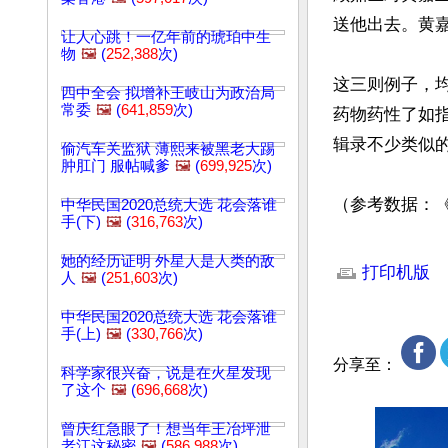
送他出去。黄嘉
让人心跳！一亿年前的琥珀中生
物
🖼️
(
252,388
次)
这三则例子，
四中全会 拟增补王岐山为政治局
常委
🖼️
(
641,859
次)
药物药性了如
辑录不少类似
偷汽车关监狱 薄熙来被黑老大踢
肿肛门 服帖喊爹
🖼️
(
699,925
次)
（参考数据：
中华民国2020总统大选 花会落谁
手(下)
🖼️
(
316,763
次)
文章网址: http://w
她的经历证明 外星人是人类的敌
打印机版
人
🖼️
(
251,603
次)
中华民国2020总统大选 花会落谁
手(上)
🖼️
(
330,766
次)
分享至：
科学家很兴奋，说是在火星发现
了这个
🖼️
(
696,668
次)
曾庆红急眼了！想当年王冶坪泄
老江这秘密
🖼️
(
586,988
次)