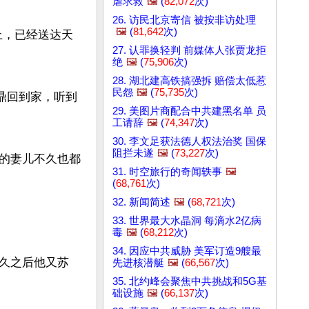
虐求救
🖼️
(
82,072
次)
26. 访民北京寄信 被按非访处理
🖼️
(
81,642
次)
上，已经送达天
27. 认罪换轻判 前媒体人张贾龙拒
绝
🖼️
(
75,906
次)
28. 湖北建高铁搞强拆 赔偿太低惹
民怨
🖼️
(
75,735
次)
鼎回到家，听到
29. 美图片商配合中共建黑名单 员
工请辞
🖼️
(
74,347
次)
30. 李文足获法德人权法治奖 国保
阻拦未遂
🖼️
(
73,227
次)
的妻儿不久也都
31. 时空旅行的奇闻轶事
🖼️
(
68,761
次)
32. 新闻简述
🖼️
(
68,721
次)
33. 世界最大水晶洞 每滴水2亿病
毒
🖼️
(
68,212
次)
34. 因应中共威胁 美军订造9艘最
久之后他又苏
先进核潜艇
🖼️
(
66,567
次)
35. 北约峰会聚焦中共挑战和5G基
础设施
🖼️
(
66,137
次)