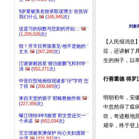
9岁童被美名校录取读博士 在告诉
我们什么
🖼️
(
165,945
次)
这是习的劫数与悲剧的开始…
🖼️
(
1,205,026
次)
【人民报消息
惊！开天目男孩看见-他不是她的
症，还讲解了
丈夫
🖼️
(
267,280
次)
生的例子，以举
江谢谢赖昌星 狠治姬鹏飞和刘华
清
🖼️
(
552,271
次)
行善重德 得罗
中亚巨型地画惊现诸多“卍”字符 怎
了得
🖼️
(
206,669
次)
明朝初年，安
来自天堂的孩子 耶稣教她作画
🖼️
(
227,356
次)
中忽然得了瘟
曝江绵恒4年5换肾 郭文贵还欠一
吹，奇迹般地
个承诺
🖼️
(
652,034
次)
艰辛，终于登上
王立强被美澳保护 向心夫妇愿留
台湾
🖼️
(
331,932
次)