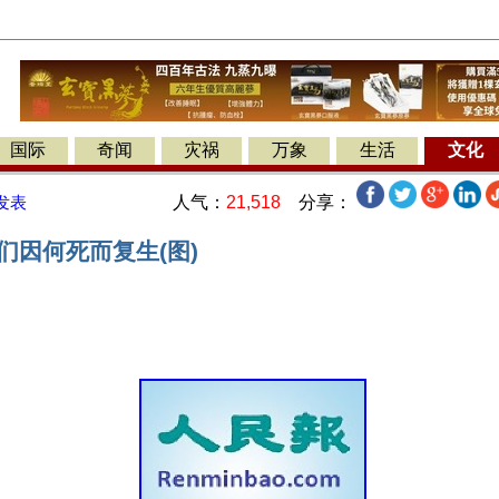
国际
奇闻
灾祸
万象
生活
文化
人气：
21,518
分享：
发表
们因何死而复生(图)