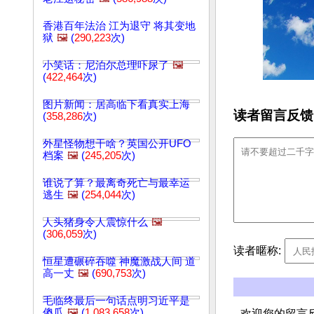
香港百年法治 江为退守 将其变地
狱
🖼️
(
290,223
次)
小笑话：尼泊尔总理吓尿了
🖼️
(
422,464
次)
图片新闻：居高临下看真实上海
读者留言反馈
(
358,286
次)
外星怪物想干啥？英国公开UFO
档案
🖼️
(
245,205
次)
谁说了算？最离奇死亡与最幸运
逃生
🖼️
(
254,044
次)
人头猪身令人震惊什么
🖼️
(
306,059
次)
读者暱称:
恒星遭碾碎吞噬 神魔激战人间 道
高一丈
🖼️
(
690,753
次)
毛临终最后一句话点明习近平是
傻瓜
🖼️
(
1,083,658
次)
欢迎您的留言