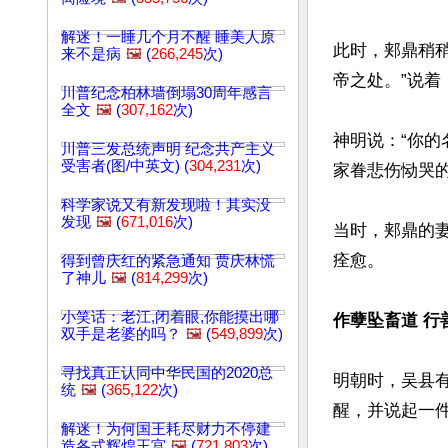
解迷！一睡几个月不醒 睡美人原
此时，郏鼎稍
来不是病
🖼️
(
266,245
次)
帝之处。”说着
川普纪念柏林墙倒塌30周年感言
全文
🖼️
(
307,162
次)
神明说：“你
川普三发总统声明 纪念共产主义
受害者(图/中英文) (
304,231
次)
家眷悲伤恸哭的
科学家说又有新发现啦！其实没
发现
🖼️
(
671,016
次)
当时，郏鼎的
痊愈。

得到曾庆红的紧急通知 贾庆林慌
了神儿
🖼️
(
814,299
次)
小笑话：老江,闭着眼,你能摸出哪
作孽坠畜道 行
双手是老婆的吗？
🖼️
(
549,899
次)
寻找真正认同中华民国的2020总
明朝时，吴县
统
🖼️
(
365,122
次)
醒，并说起一件
解迷！为何国王耗尽财力不停建
造各式辉煌王宫
🖼️
(
721,803
次)