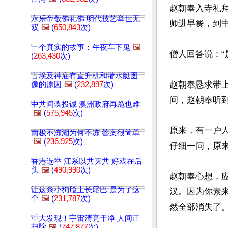
赵朝奉入寺礼
永乐帝敬佛礼佛 明代技艺举世无
师进早餐，到中
双
🖼️
(
650,843
次)
一个真实的故事：午夜车下鬼
🖼️
僧人回答说：“
(
263,430
次)
古埃及神庙有直升机和潜水艇图
赵朝奉恳求带
像的原因
🖼️
(
232,897
次)
间，赵朝奉听到
中共间谍投诚 澳洲政府再跪也难
🖼️
(
575,945
次)
原来，有一户
南极不冻湖为何不冻 答案很简单
🖼️
(
236,925
次)
仔细一问，原
香港选举 江系以共灭共 好戏在后
头
🖼️
(
490,990
次)
赵朝奉心想，
让这条小狗脸上长尾巴 是为了这
汉。因为你素
个
🖼️
(
231,787
次)
然全部消失了。
重大发现！宇宙清亮干净 人间正
扫除
🖼️
(
747,877
次)