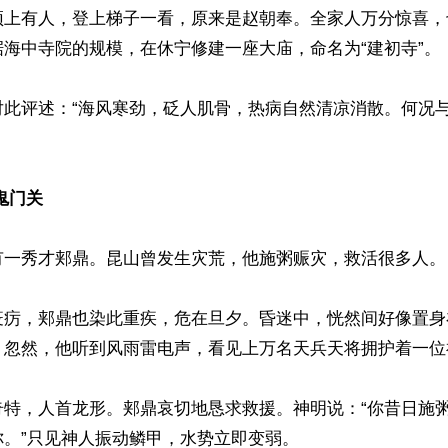
顶上有人，登上梯子一看，原来是赵朝奉。全家人万分惊喜，
海中寺院的规模，在休宁修建一座大庙，命名为“建初寺”。

此评述：“海风寒劲，砭人肌骨，热病自然清凉消散。何况与
鬼门关
有一秀才郏鼎。昆山曾发生灾荒，他施粥赈灾，救活很多人。

疫疠，郏鼎也染此重疾，危在旦夕。昏迷中，恍然间好像置身
。忽然，他听到风雨雷电声，看见上万名天兵天将拥护着一位神
奇特，人首龙形。郏鼎哀切地恳求救援。神明说：“你昔日施
。”只见神人振动鳞甲，水势立即变弱。
