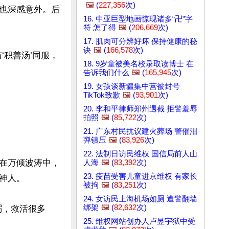
🖼️
(
227,356
次)
也深感意外。后
16. 中亚巨型地画惊现诸多“卍”字
符 怎了得
🖼️
(
206,669
次)
17. 肌肉可分辨好坏 保持健康的秘
诀
🖼️
(
166,578
次)
‘积善汤’同服，
18. 9岁童被美名校录取读博士 在
告诉我们什么
🖼️
(
165,945
次)
19. 女孩谈新疆集中营被封号
TikTok致歉
🖼️
(
93,901
次)
20. 李和平律师郑州遇截 拒警羞辱
拍照
🖼️
(
85,722
次)
21. 广东村民抗议建火葬场 警催泪
弹镇压
🖼️
(
83,926
次)
22. 法制日访民维权 国信局前人山
在万倾波涛中，
人海
🖼️
(
83,392
次)
23. 疫苗受害儿童进京维权 有家长
人。

被拘
🖼️
(
83,251
次)
24. 女访民上海机场如厕 遭警翻墙
绑架
🖼️
(
82,632
次)
粥，救活很多
25. 维权网站创办人卢昱宇狱中受