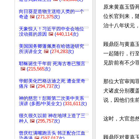
原来黄嘉玉昏
向日葵是造物主送给人类的一个
位长官到来，
奇迹
🖼️
(
271,375
次)
治十八年状元，
天象惊人！习近平四中全会地位
没动摇的原因
🖼️
(
440,114
次)
顾鼎臣与黄嘉
美国国务卿蓬佩奥在哈德逊研究
所演讲全文
🖼️
(
274,283
次)
一起随行，行
见阶前有不少罪
耶稣诞生千年前 死海古卷已预言
🖼️
(
215,565
次)
华邮美化巴格达迪之死 遭金里奇
那位大官审阅
痛斥
🖼️
(
294,737
次)
犬诸皮分别覆
神的慈悲！彭斯第二次美中关系
说，因他们生前
演讲 (多图/中英全文) (
331,611
次)
很久很久以前 神在地球上造了三
这时，大官忽然
种人
🖼️
(
295,757
次)
曾庆红满嘴跑舌头 韩正配合江血
顾鼎臣对黄嘉
染香港
🖼️
(
597,017
次)