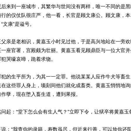
死后来到一座城巿，其繁华与世间没有两样，唯一不同的是黑
随行的仪仗队很庄严，他一看，长官是顾文康公。顾文康，本
“文康”是谥号。

玉父亲是老相识，黄嘉玉小时见过他，于是高兴地站在一旁欢
至一座官署，宫殿颇为壮丽。黄嘉玉看见顾鼎臣与一位大官并
犯哭嚎哀啼，跪着求饶。

罪犯的生平所为，为其一一定罪。他说某某人应作牛犬等畜生
盖在这些罪人身上，顷刻间他们就化成畜类。黄嘉玉悄悄地询
作孽，现在堕入畜生道，遭到果报。

问起：“堂下怎么会有生人气？”立即下令，让狱卒将黄嘉玉领
玉说：“我查你的录籍，寿数虽尽，但近来行善，可以放你还阳