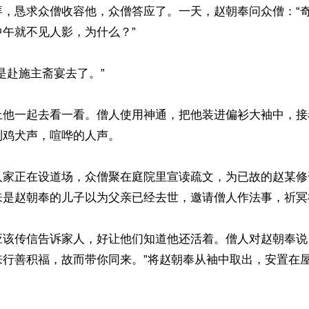
拜，恳求众僧收容他，众僧答应了。一天，赵朝奉问众僧：“
午就不见人影，为什么？”

是赴施主斋宴去了。”

上他一起去看一看。僧人使用神通，把他装进偏衫大袖中，接
鸡犬声，喧哗的人声。

人家正在设道场，众僧聚在庭院里宣读疏文，为已故的赵某修
来是赵朝奉的儿子以为父亲已经去世，邀请僧人作法事，祈冥福
应该传信告诉家人，好让他们知道他还活着。僧人对赵朝奉说
来行善积福，故而带你同来。”将赵朝奉从袖中取出，安置在

