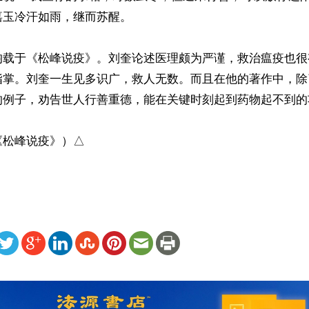
玉冷汗如雨，继而苏醒。

均载于《松峰说疫》。刘奎论述医理颇为严谨，救治瘟疫也很
指掌。刘奎一生见多识广，救人无数。而且在他的著作中，除
的例子，劝告世人行善重德，能在关键时刻起到药物起不到的功
《松峰说疫》）△
ww.renminbao.com/rmb/articles/2019/12/16/70144.html