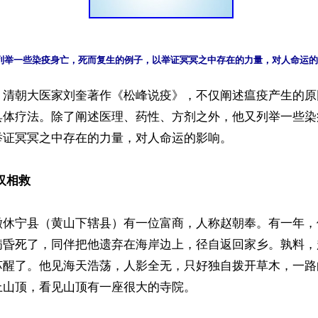
】清朝大医家刘奎著作《松峰说疫》，不仅阐述瘟疫产生的原
具体疗法。除了阐述医理、药性、方剂之外，他又列举一些染
证冥冥之中存在的力量，对人命运的影响。

汉相救
徽休宁县（黄山下辖县）有一位富商，人称赵朝奉。有一年，
病昏死了，同伴把他遗弃在海岸边上，径自返回家乡。孰料，
苏醒了。他见海天浩荡，人影全无，只好独自拨开草木，一路
山顶，看见山顶有一座很大的寺院。
