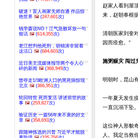
赵家人看到屋
破迷！盲人画家无师自通 作品惊
来，赵朝奉根据
艳世界
🖼️
(
247,601
次)
钱学森说NO！江气急败坏放一句
清朝医家刘奎对
狠话
🖼️
(
614,355
次)
因而痊愈。”

老江想判他死刑，胡锦涛非留着
这活口
🖼️
(
684,603
次)
施粥赈灾 闯过
近日美主流媒体报导两个令人心
碎的新闻
🖼️
(
368,949
次)
明朝时，昆山
曾夺走1/3欧洲人口的黑死病惊现
北京
🖼️
(
366,951
次)
轮回转世 死而复活 讲述前世的故
一年夏天发生
事
🖼️
(
259,827
次)
一直沉溺下坠
验证历史 一篇56年来不衰的好文
章
🖼️
(
358,693
次)
这位神人形貌
跟随神拣选的川普 习近平才能脱
人。我定当救你
离险境
🖼️
(
335,756
次)