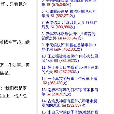
5. 中共间谍投诚 澳洲政府再跪也
奇怪，只看见众
难
🖼️
(
575,945
次)
6. 江谢谢赖昌星 狠治姬鹏飞和刘
华清
🖼️
(
552,271
次)
7. 香港选举 江系以共灭共 好戏在
后头
🖼️
(
490,990
次)
8. 汉学家林培瑞认清中共谎言的
觉醒之路
🖼️
(
489,647
次)
着腾空而起。瞬
9. 李天笑快评:川普在香港事件中
的作用
🖼️▶️
(
452,091
次)
10. 王立强被美澳保护 向心夫妇愿
留台湾
🖼️
(
331,932
次)
斋，作法事。再
11. 惊！开天目男孩看见-他不是她
的丈夫
🖼️
(
267,280
次)
呢。

12. 一个真实的故事：午夜车下鬼
🖼️
(
263,430
次)
：“我们都是罗
13. 南极不冻湖为何不冻 答案很简
单
🖼️
(
236,925
次)
屋顶上，僧人忽
14. 古埃及神庙有直升机和潜水艇
图像的原因
🖼️
(
232,897
次)
15. 来自天堂的孩子 耶稣教她作画