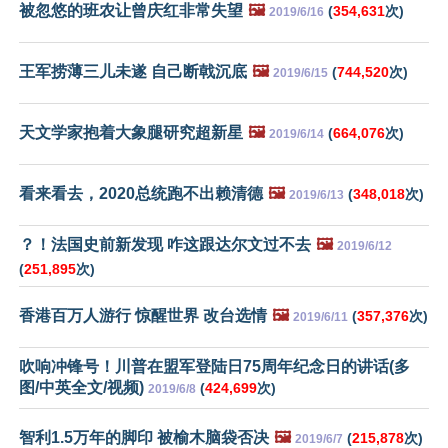
被忽悠的班农让曾庆红非常失望
🖼️
(
354,631
次)
2019/6/16
王军捞薄三儿未遂 自己断戟沉底
🖼️
(
744,520
次)
2019/6/15
天文学家抱着大象腿研究超新星
🖼️
(
664,076
次)
2019/6/14
看来看去，2020总统跑不出赖清德
🖼️
(
348,018
次)
2019/6/13
？！法国史前新发现 咋这跟达尔文过不去
🖼️
2019/6/12
(
251,895
次)
香港百万人游行 惊醒世界 改台选情
🖼️
(
357,376
次)
2019/6/11
吹响冲锋号！川普在盟军登陆日75周年纪念日的讲话(多
图/中英全文/视频)
(
424,699
次)
2019/6/8
智利1.5万年的脚印 被榆木脑袋否决
🖼️
(
215,878
次)
2019/6/7