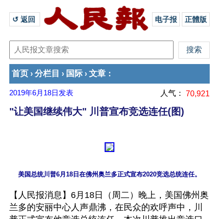
↺ 返回 
电子报
正體版
首页
分栏目
国际
文章
›
›
›
：
2019年6月18日
发表
人气：
70,921
"让美国继续伟大" 川普宣布竞选连任(图)
【人民报消息】6月18日（周二）晚上，美国佛州奥
兰多的安丽中心人声鼎沸，在民众的欢呼声中，川