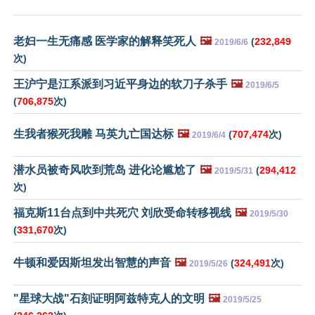
老妇一生无痛感 医学家的解释笑死人
🖼️
(
232,849
2019/6/6
次)
王沪宁是江系派到习近平身边的软刀子杀手
🖼️
2019/6/5
(
706,875
次)
生我者猴死我雕 马英九亡国达标
🖼️
(
707,474
次)
2019/6/4
潜水员被奇风吹到荒岛 进化论尴尬了
🖼️
(
294,412
2019/5/31
次)
福克斯11台点到中共死穴 刘欣受命转移视线
🖼️
2019/5/30
(
331,670
次)
牛顿和爱因斯坦发出智慧的声音
🖼️
(
324,491
次)
2019/5/26
"星球大战"石刻证明阿兹特克人的文明
🖼️
2019/5/25