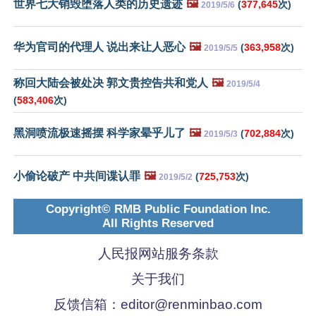
世界七大销毁堕落人类的历史遗迹
🖼️
(
377,645
次)
2019/5/6
华为官司的代理人 说出来让人恶心
🖼️
(
363,958
次)
2019/5/5
称回大陆会被处决 郭文贵控告共和党人
🖼️
2019/5/4
(
583,406
次)
黑洞喷流极速摇摆 科学家晕乎儿了
🖼️
(
702,884
次)
2019/5/3
小偷论破产 中共间谍认罪
🖼️
(
725,753
次)
2019/5/2
Copyright© RMB Public Foundation Inc.
All Rights Reserved
人民报网站服务条款
关于我们
反馈信箱：
editor@renminbao.com