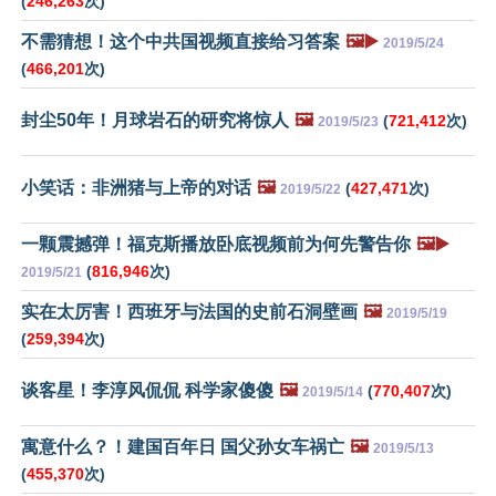
(
246,263
次)
不需猜想！这个中共国视频直接给习答案
🖼️▶️
2019/5/24
(
466,201
次)
封尘50年！月球岩石的研究将惊人
🖼️
(
721,412
次)
2019/5/23
小笑话：非洲猪与上帝的对话
🖼️
(
427,471
次)
2019/5/22
一颗震撼弹！福克斯播放卧底视频前为何先警告你
🖼️▶️
(
816,946
次)
2019/5/21
实在太厉害！西班牙与法国的史前石洞壁画
🖼️
2019/5/19
(
259,394
次)
谈客星！李淳风侃侃 科学家傻傻
🖼️
(
770,407
次)
2019/5/14
寓意什么？！建国百年日 国父孙女车祸亡
🖼️
2019/5/13
(
455,370
次)