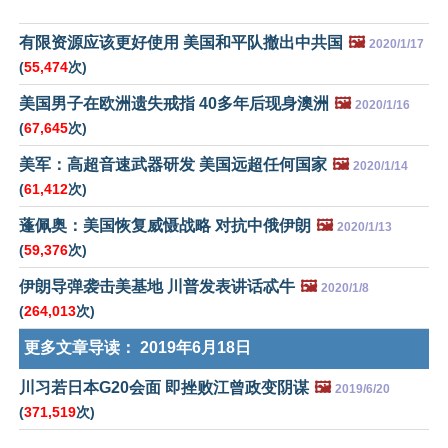
有限资源应该更好使用 美国和平队撤出中共国
🖼️
2020/1/17
(
55,474
次)
美国男子在欧洲遗失戒指 40多年后现身澳洲
🖼️
2020/1/16
(
67,645
次)
美军：高超音速武器研发 美国远超任何国家
🖼️
2020/1/14
(
61,412
次)
蓬佩奥：美国恢复威慑战略 对抗中俄伊朗
🖼️
2020/1/13
(
59,376
次)
伊朗导弹袭击美基地 川普发表讲话忒牛
🖼️
2020/1/8
(
264,013
次)
更多文章导读：
2019年6月18日
川习若日本G20会面 即挫败江曾政变阴谋
🖼️
2019/6/20
(
371,519
次)