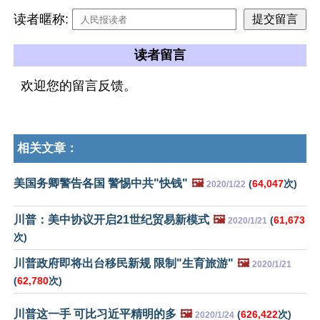
读者暱称:
读者留言
欢迎您的留言反馈。
相关文章：
美国务卿警告各国 警惕中共"快钱"
🖼️
(
64,047
次)
2020/1/22
川普：美中协议开启21世纪贸易新模式
🖼️
(
61,673
2020/1/21
次)
川普政府即将出台移民新规 限制"生育旅游"
🖼️
2020/1/21
(
62,780
次)
川普这一手 可比习近平精明的多
🖼️
(
626,422
次)
2020/1/24