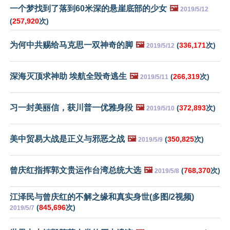
一个梦找到了落到60米深的悬崖底部的少女
🖼️
2019/5/12
(
257,920
次)
为何中共赐给马克思一双神奇的脚
🖼️
(
336,171
次)
2019/5/12
深海灭顶求神助 埃航全毁奇逃生
🖼️
(
266,319
次)
2019/5/11
习一封美丽信，获川普一优雅身段
🖼️
(
372,893
次)
2019/5/10
美中贸易大战是正义与邪恶之战
🖼️
(
350,825
次)
2019/5/9
曾庆红指挥郭文贵运作台湾总统大选
🖼️
(
768,370
次)
2019/5/8
江泽民与曾庆红的不解之缘和真实身世(多图/2视频)
(
845,696
次)
2019/5/7