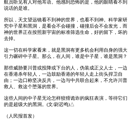
航员听见有人对他耳语。他感到恐怖的是，他的眼睛看不到
说话的是谁。

所以，天文望远镜看不到神的世界，也看不到神。科学家研
究中子星和黑洞，是看会不会碰撞，碰撞后会不会发光，而
神的世界正在按照新宇宙的标准筛选生命，好的留下，坏的
去掉。

这一切在科学家看来，就是黑洞有更多机会利用自身的强大
引力碾碎中子星。那么，在人间，谁是中子星，谁是黑洞？

那些威胁要川普或投降或下台的人，伪装成正义人士，一边
在香港杀年轻人，一边鼓励香港的年轻人走上街头捍卫自
由；一边口称坚决反共，一边与中共联合起来，不允许川普
救人、救这个堕落的世界。

这些人间的中子星无论怎样狡猾诡诈的疯狂表演，等待它们
的是超级大的黑洞。(文/尉迟鸣)△
