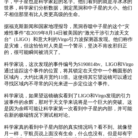
字，中子星也是科学家起的名字。他们看到的就是冷冰冰的
世界，科学家们分析数据，测定黑洞和中子星的大小。他们
不相信那里有比人类更高级的生命。

据福克斯新闻和国家地理报导，黑洞吞噬中子星的这个“灾
难性事件”在2019年8月14日被美国的“激光干涉引力波天文
台”（LIGO）和意大利的Virgo引力波探测器发现。他们称作
是灾难，但这恰恰对人类是一个警示，坚决不肯改邪归正
的，很可能瞬间被消灭了。

科学家说，这次发现的事件编号为S190814bv。LIGO和Virgo
通过追踪这个事件的位置，将其锁定在天空中一个椭圆形的
区域内，大约比满月宽约11倍。这使得其它望远镜可以通过
寻找区域内不寻常的闪光来进一步定位这个事件。

科学家说，如果望远镜确实看到了LIGO和Virgo发现的引力
波事件的余辉，那对于天文学来说将是一个巨大的突破。这
是因为余晖可能让科学家第一次看到中子星的内部，并可能
在新的极端情况下测试相对论。

科学家真的看到中子星内部的真实情况吗？看不到。就像登
月一样，宇航员说上面没有生命，什么也没有。但是却有宇