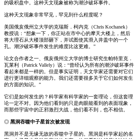
的吸积盘中。这种天文现象被称为潮汐破坏事件。

这种天文现象非常罕见，罕见到什么程度呢？

美国俄亥俄州立大学的克瑞斯．柯内克（Chris Kochanek）
教授说：“想象一下，你正站在市中心的摩天大楼上，然后
将大理石从大楼顶部砸下，并试图使其滑入井盖中的一个
孔。潮汐破坏事件发生的难度比这更难。”

论文合作者之一、俄亥俄州立大学的博士研究生帕特里克．
瓦莱利（Patrick Vallely）说：“曾经认为所有的潮汐破坏事件
看起来都是一样的。但是事实证明，天文学家还需要对它们
进行更详细观察的能力。我们还需要很多关于它们如何发生
的方面的知识。”

它们是如何发生的？科学家有科学家的一套理论，但这套理
论一定不对。因为他们看到的只是肉眼能看到的表面现象，
而那些宇宙中的正邪激烈大战，他们看不到，也不相信。

◎
 黑洞吞噬中子星首次被发现
黑洞并不是无缘无故的吞噬中子星的。黑洞是科学家起的名