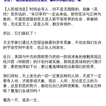
发现了一颗恒星被黑洞完全摧毁、碾碎并吞噬的惊恐一幕。
【人民报消息】时间会等人，但不是无期限的。就象《圣
经》里所说的，“末日审判”一定会来临。那些坚决与正神为
敌的、不愿意跟随创世主进入新宇宙世界的生命，将被销
毁，无论是天上，还是人间，都没有例外。

所以，它们疯狂了！

天文学家们通过大型望远镜看到异常景象，不但在我们生存
的宇宙空间中发生，也正在人间发生。

近日，美国与中共的黑暗势力把前一阶段准备的推翻美国总
统川普（特朗普）的计划付诸实施，那就是莫须有的污蔑川
普，要把他弹劾下台，要让魔鬼继续统治着我们的世界。

我们得知，天上发生的一切一定要反映到人间，天底下一定
要有人动，才能形成天象。现在，人间，无论是正义的力
量，还是邪恶的势力，都在往自己的阵营聚集。结果会怎样
呢？魔鬼们会成功吗？

魔高一尺、道高一丈。
