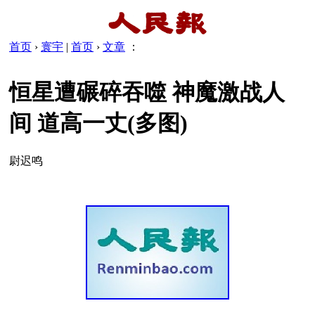
首页
›
寰宇
|
首页
›
文章
：
恒星遭碾碎吞噬 神魔激战人
间 道高一丈(多图)
尉迟鸣