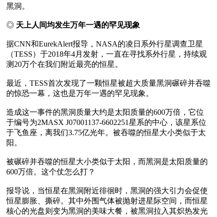
黑洞。

◎
 天上人间均发生万年一遇的罕见现象
据CNN和EurekAlert报导，NASA的凌日系外行星调查卫星
（TESS）于2018年4月发射，一直在寻找系外行星，持续观
测20万个在我们附近最亮的恒星。

最近，TESS首次发现了一颗恒星被超大质量黑洞碾碎并吞噬
的惊恐一幕，这也是万年一遇的罕见现象。

造成这一事件的黑洞质量大约是太阳质量的600万倍，它位
于编号为2MASX J07001137-6602251星系的中心，该星系位
于飞鱼座，离我们3.75亿光年。被吞噬的恒星大小类似于太
阳。

被碾碎并吞噬的恒星大小类似于太阳，而黑洞是太阳质量的
600万倍。这个仗怎么打？

报导说，当恒星在黑洞附近徘徊时，黑洞的强大引力会促使
恒星膨胀、撕碎。其中外围气体被抛射进星际空间，而恒星
核心的光盘则变为黑洞的美味大餐，被黑洞拉入其炽热发光