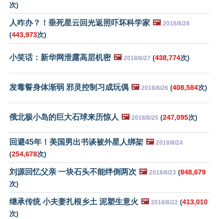
次)
人咋办？！垂死星云回光返照吓坏科学家
🖼️
2018/8/28
(
443,973
次)
小笑话：新华网泄露高层机密
🖼️
(
438,774
次)
2018/8/27
发毒誓身体渐弱 邪灵控制习成玩偶
🖼️
(
408,584
次)
2018/8/26
俄北极小岛的巨大石球来历惊人
🖼️
(
247,095
次)
2018/8/25
回避45年！美国男出书谈被外星人绑架
🖼️
2018/8/24
(
254,678
次)
刘源回忆父亲 一块石头不能绊倒两次
🖼️
(
848,679
2018/8/23
次)
继承传统 小夫妻扎根乡土 泥塑生意火
🖼️
(
413,010
2018/8/22
次)