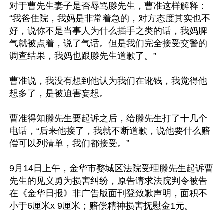
对于曹先生妻子是否辱骂滕先生，曹准这样解释：
“我爸住院，我妈是非常着急的，对方态度其实也不
好，说你不是当事人为什么插手之类的话，我妈脾
气就被点着，说了气话。但是我们完全接受交警的
调查结果，我妈也跟滕先生道歉了。”

曹准说，我没有想到他认为我们在讹钱，我觉得他
想多了，是被迫害妄想。

曹准得知滕先生要起诉之后，给滕先生打了十几个
电话，“后来他接了，我就不断道歉，说他要什么赔
偿可以列清单，我们都接受。”

9月14日上午，金华市婺城区法院受理滕先生起诉曹
先生的见义勇为损害纠纷，原告请求法院判令被告
在《金华日报》非广告版面刊登致歉声明，面积不
小于6厘米x 9厘米；赔偿精神损害抚慰金1元。
