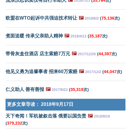
流浪汉忍饥卖仅有自行车助人
🖼️
(
35,764
次)
2018/7/23
欧盟在WTO起诉中共强迫技术转让
🖼️
(
75,136
次)
2018/6/2
煮面送暖 传承父亲助人精神
🖼️
(
35,187
次)
2018/4/12
带骨灰盒住酒店 店主索赔7万元
🖼️
(
44,397
次)
2017/12/26
他见义勇为追肇事者 招来60万索赔
🖼️
(
44,047
次)
2017/12/2
仁义助人 善有善报
🖼️
(
35,319
次)
2017/9/22
更多文章导读：
2018年9月17日
天下奇闻！军机被叙击落 俄要以国负责
🖼️
2018/9/19
(
379,232
次)