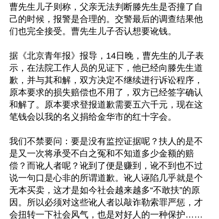
曹先生儿子则称，父亲无法判断滕先生是否撞了自
己的时候，报警是合理的。交警最后的调查结果他
们也完全接受。曹先生儿子否认想要讹钱。

据《北京青年报》报导，14日晚，曹先生的儿子表
示，在法院工作人员的见证下，他已经向滕先生道
歉，并与其和解，双方决定不继续进行诉讼程序，
原本要求的损失赔偿也不用了，双方已经签字确认
和解了。原本要求登报道歉需要五六千元，现在这
笔钱会以我的名义捐给金华市的红十字会。

我们不禁要问：要是没有监控证据呢？扶人的是不
是又一次将承受不白之冤和不知道多少金额的赔
偿？而讹人者呢？讹到了便是赚到，讹不到也不过
说一句口是心非的所谓道歉。讹人诬陷几乎就是个
无本买卖，这才是如今社会越来越多“不敢扶”的原
因。所以必须对这些讹人者以敲诈勒索罪严惩，才
会扭转一下社会风气，也是对好人的一种保护……