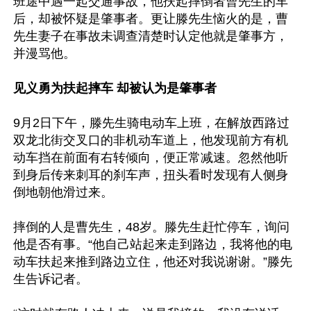
班途中遇一起交通事故，他扶起摔倒者曹先生的车
后，却被怀疑是肇事者。更让滕先生恼火的是，曹
先生妻子在事故未调查清楚时认定他就是肇事方，
并漫骂他。

见义勇为扶起摔车 却被认为是肇事者
9月2日下午，滕先生骑电动车上班，在解放西路过
双龙北街交叉口的非机动车道上，他发现前方有机
动车挡在前面有右转倾向，便正常减速。忽然他听
到身后传来刺耳的刹车声，扭头看时发现有人侧身
倒地朝他滑过来。

摔倒的人是曹先生，48岁。滕先生赶忙停车，询问
他是否有事。“他自己站起来走到路边，我将他的电
动车扶起来推到路边立住，他还对我说谢谢。”滕先
生告诉记者。
