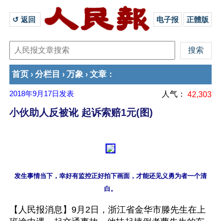
↺ 返回 
电子报
正體版
首页
分栏目
万象
文章
›
›
›
：
2018年9月17日
发表
人气：
42,303
小伙助人反被讹 起诉索赔1元(图)
发生事情当下，幸好有监控正好拍下画面，才能还见义勇为者一个清
【人民报消息】9月2日，浙江省金华市滕先生在上