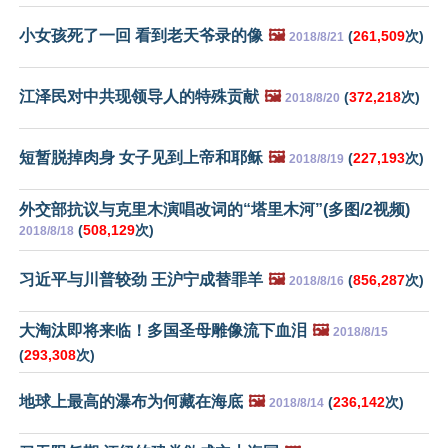
小女孩死了一回 看到老天爷录的像
🖼️
(
261,509
次)
2018/8/21
江泽民对中共现领导人的特殊贡献
🖼️
(
372,218
次)
2018/8/20
短暂脱掉肉身 女子见到上帝和耶稣
🖼️
(
227,193
次)
2018/8/19
外交部抗议与克里木演唱改词的“塔里木河”(多图/2视频)
(
508,129
次)
2018/8/18
习近平与川普较劲 王沪宁成替罪羊
🖼️
(
856,287
次)
2018/8/16
大淘汰即将来临！多国圣母雕像流下血泪
🖼️
2018/8/15
(
293,308
次)
地球上最高的瀑布为何藏在海底
🖼️
(
236,142
次)
2018/8/14