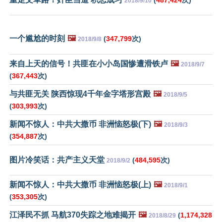
2018/9/10
一个尴尬的时刻
🖼️
(
347,799
次)
2018/9/8
来自上天的信号！共匪在小小岛国惨遭滑铁卢
🖼️
2018/9/7
(
367,443
次)
与共匪无关 陕西惊现4千年金字塔形宫殿
🖼️
2018/9/5
(
303,993
次)
新闻不惊人：中共大撒币 非洲恼怒极(下)
🖼️
2018/9/3
(
354,887
次)
图片冷笑话：共产主义天堂
(
484,595
次)
2018/9/2
新闻不惊人：中共大撒币 非洲恼怒极(上)
🖼️
2018/9/1
(
353,305
次)
江泽民不抓 马航370失踪之地难揭开
🖼️
(
1,174,328
2018/8/29