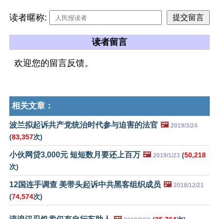
读者暱称:
读者留言
欢迎您的留言反馈。
相关文章：
波兰拟起诉共产党统治时代参与迫害的法官
🖼️
2019/3/24
(
83,357
次)
小伙网贷3,000元 短短数月要还上百万
🖼️
(
50,218
2019/1/23
次)
12国连手调查 美带头起诉中共黑客组织成员
🖼️
2018/12/21
(
74,574
次)