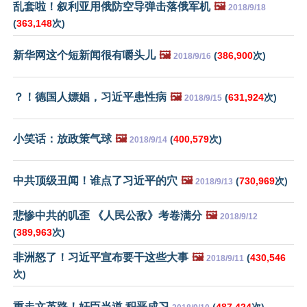
乱套啦！叙利亚用俄防空导弹击落俄军机
🖼️
2018/9/18
(
363,148
次)
新华网这个短新闻很有嚼头儿
🖼️
(
386,900
次)
2018/9/16
？！德国人嫖娼，习近平患性病
🖼️
(
631,924
次)
2018/9/15
小笑话：放政策气球
🖼️
(
400,579
次)
2018/9/14
中共顶级丑闻！谁点了习近平的穴
🖼️
(
730,969
次)
2018/9/13
悲惨中共的叽歪 《人民公敌》考卷满分
🖼️
2018/9/12
(
389,963
次)
非洲怒了！习近平宣布要干这些大事
🖼️
(
430,546
2018/9/11
次)
重走文革路！奸臣当道 积恶成习
(
487,424
次)