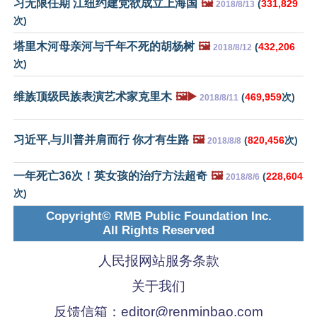
习无限任期 江纽约建党欲成立上海国
🖼️
(
331,829
2018/8/13
次)
塔里木河母亲河与千年不死的胡杨树
🖼️
(
432,206
2018/8/12
次)
维族顶级民族表演艺术家克里木
🖼️▶️
(
469,959
次)
2018/8/11
习近平,与川普并肩而行 你才有生路
🖼️
(
820,456
次)
2018/8/8
一年死亡36次！英女孩的治疗方法超奇
🖼️
(
228,604
2018/8/6
次)
Copyright© RMB Public Foundation Inc.
All Rights Reserved
人民报网站服务条款
关于我们
反馈信箱：
editor@renminbao.com