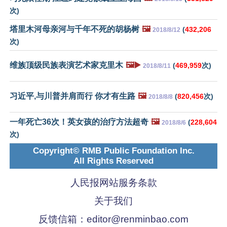
次)
塔里木河母亲河与千年不死的胡杨树
🖼️
(
432,206
2018/8/12
次)
维族顶级民族表演艺术家克里木
🖼️▶️
(
469,959
次)
2018/8/11
习近平,与川普并肩而行 你才有生路
🖼️
(
820,456
次)
2018/8/8
一年死亡36次！英女孩的治疗方法超奇
🖼️
(
228,604
2018/8/6
次)
Copyright© RMB Public Foundation Inc.
All Rights Reserved
人民报网站服务条款
关于我们
反馈信箱：
editor@renminbao.com