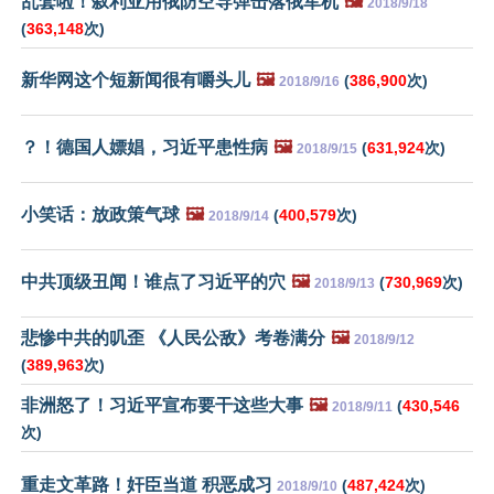
乱套啦！叙利亚用俄防空导弹击落俄军机
🖼️
2018/9/18
(
363,148
次)
新华网这个短新闻很有嚼头儿
🖼️
(
386,900
次)
2018/9/16
？！德国人嫖娼，习近平患性病
🖼️
(
631,924
次)
2018/9/15
小笑话：放政策气球
🖼️
(
400,579
次)
2018/9/14
中共顶级丑闻！谁点了习近平的穴
🖼️
(
730,969
次)
2018/9/13
悲惨中共的叽歪 《人民公敌》考卷满分
🖼️
2018/9/12
(
389,963
次)
非洲怒了！习近平宣布要干这些大事
🖼️
(
430,546
2018/9/11
次)
重走文革路！奸臣当道 积恶成习
(
487,424
次)
2018/9/10