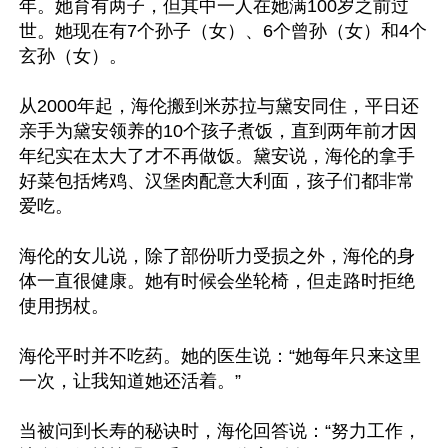
年。她育有两子，但其中一人在她满100岁之前过
世。她现在有7个孙子（女）、6个曾孙（女）和4个
玄孙（女）。

从2000年起，海伦搬到米苏拉与黛安同住，平日还
亲手为黛安领养的10个孩子煮饭，直到两年前才因
年纪实在太大了才不再做饭。黛安说，海伦的拿手
好菜包括烤鸡、汉堡肉配意大利面，孩子们都非常
爱吃。

海伦的女儿说，除了部份听力受损之外，海伦的身
体一直很健康。她有时候会坐轮椅，但走路时拒绝
使用拐杖。

海伦平时并不吃药。她的医生说：“她每年只来这里
一次，让我知道她还活着。”

当被问到长寿的秘诀时，海伦回答说：“努力工作，