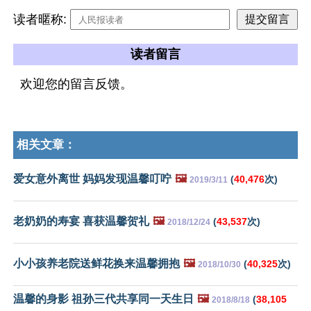
读者暱称:
读者留言
欢迎您的留言反馈。
相关文章：
爱女意外离世 妈妈发现温馨叮咛
🖼️
(
40,476
次)
2019/3/11
老奶奶的寿宴 喜获温馨贺礼
🖼️
(
43,537
次)
2018/12/24
小小孩养老院送鲜花换来温馨拥抱
🖼️
(
40,325
次)
2018/10/30
温馨的身影 祖孙三代共享同一天生日
🖼️
(
38,105
2018/8/18