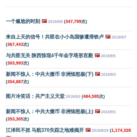
一个尴尬的时刻
🖼️
(
347,799
次)
2018/9/8
来自上天的信号！共匪在小小岛国惨遭滑铁卢
🖼️
2018/9/7
(
367,443
次)
与共匪无关 陕西惊现4千年金字塔形宫殿
🖼️
2018/9/5
(
303,993
次)
新闻不惊人：中共大撒币 非洲恼怒极(下)
🖼️
2018/9/3
(
354,887
次)
图片冷笑话：共产主义天堂
(
484,595
次)
2018/9/2
新闻不惊人：中共大撒币 非洲恼怒极(上)
🖼️
2018/9/1
(
353,305
次)
江泽民不抓 马航370失踪之地难揭开
🖼️
(
1,174,328
2018/8/29