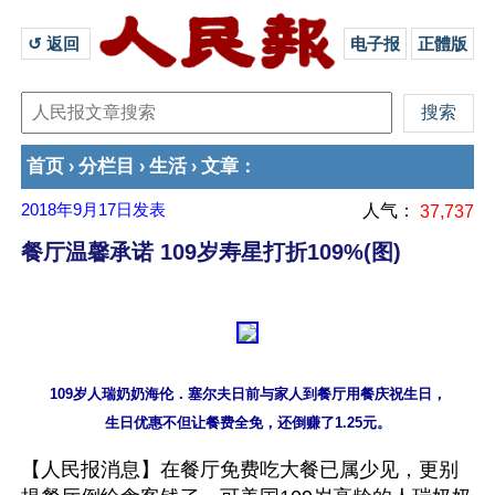
↺ 返回 
电子报
正體版
首页
分栏目
生活
文章
›
›
›
：
2018年9月17日
发表
人气：
37,737
餐厅温馨承诺 109岁寿星打折109%(图)
109岁人瑞奶奶海伦．塞尔夫日前与家人到餐厅用餐庆祝生日，

【人民报消息】在餐厅免费吃大餐已属少见，更别