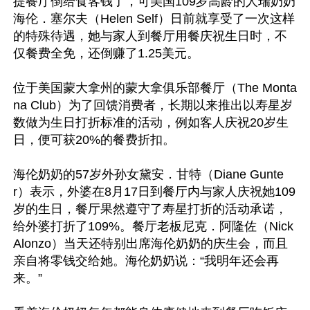
提餐厅倒给食客钱了，可美国109岁高龄的人瑞奶奶
海伦．塞尔夫（Helen Self）日前就享受了一次这样
的特殊待遇，她与家人到餐厅用餐庆祝生日时，不
仅餐费全免，还倒赚了1.25美元。

位于美国蒙大拿州的蒙大拿俱乐部餐厅（The Monta
na Club）为了回馈消费者，长期以来推出以寿星岁
数做为生日打折标准的活动，例如客人庆祝20岁生
日，便可获20%的餐费折扣。

海伦奶奶的57岁外孙女黛安．甘特（Diane Gunte
r）表示，外婆在8月17日到餐厅内与家人庆祝她109
岁的生日，餐厅果然遵守了寿星打折的活动承诺，
给外婆打折了109%。餐厅老板尼克．阿隆佐（Nick 
Alonzo）当天还特别出席海伦奶奶的庆生会，而且
亲自将零钱交给她。海伦奶奶说：“我明年还会再
来。”
