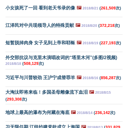
小女孩死了一回 看到老天爷录的像
🖼️
(
261,509
次)
2018/8/21
江泽民对中共现领导人的特殊贡献
🖼️
(
372,218
次)
2018/8/20
短暂脱掉肉身 女子见到上帝和耶稣
🖼️
(
227,193
次)
2018/8/19
外交部抗议与克里木演唱改词的“塔里木河”(多图/2视频)
(
508,129
次)
2018/8/18
习近平与川普较劲 王沪宁成替罪羊
🖼️
(
856,287
次)
2018/8/16
大淘汰即将来临！多国圣母雕像流下血泪
🖼️
2018/8/15
(
293,308
次)
地球上最高的瀑布为何藏在海底
🖼️
(
236,142
次)
2018/8/14
习无限任期 江纽约建党欲成立上海国
🖼️
(
331,829
2018/8/13