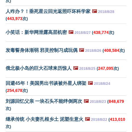
次)
人咋办？！垂死星云回光返照吓坏科学家
🖼️
2018/8/28
(
443,973
次)
小笑话：新华网泄露高层机密
🖼️
(
438,774
次)
2018/8/27
发毒誓身体渐弱 邪灵控制习成玩偶
🖼️
(
408,584
次)
2018/8/26
俄北极小岛的巨大石球来历惊人
🖼️
(
247,095
次)
2018/8/25
回避45年！美国男出书谈被外星人绑架
🖼️
2018/8/24
(
254,678
次)
刘源回忆父亲 一块石头不能绊倒两次
🖼️
(
848,679
2018/8/23
次)
继承传统 小夫妻扎根乡土 泥塑生意火
🖼️
(
413,010
2018/8/22
次)