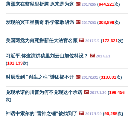
薄熙来在监狱里折腾 原来是为这
🖼️
(
644,221
次)
2017/2/5
发现的冥王星新奇 科学家敢胡诌
🖼️
(
308,896
次)
2017/2/3
美国两党为何死拼新任大法官名额
🖼️
(
172,621
次)
2017/2/2
习近平,你这演讲稿里刘云山加佐料没？
🖼️
2017/2/1
(
181,139
次)
时辰没到 "创生之柱"谜团揭不开
🖼️
(
313,031
次)
2017/1/31
兑现承诺的川普为何不兑现这个承诺
🖼️
(
196,456
2017/1/30
次)
神话中索尔的"雷神之锤"被找到了
🖼️
(
90,285
次)
2017/1/29