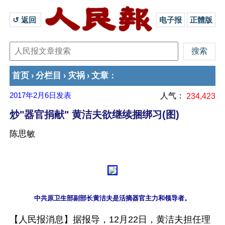
↺ 返回 
电子报
正體版
首页
分栏目
灾祸
文章
›
›
›
：
2017年2月6日
发表
人气：
234,423
炒"器官捐献" 黄洁夫欲继续捆绑习(图)
陈思敏
【人民报消息】据报导，12月22日，黄洁夫担任理