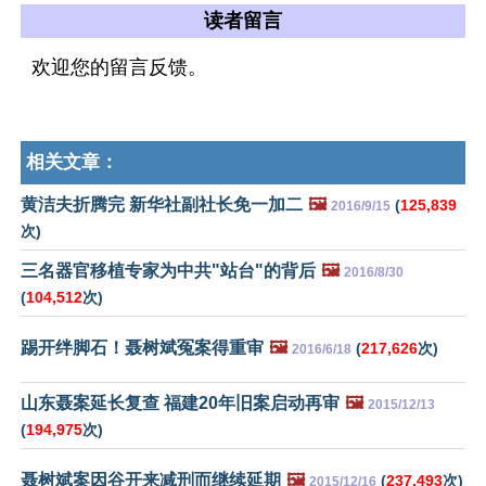
读者留言
欢迎您的留言反馈。
相关文章：
黄洁夫折腾完 新华社副社长免一加二
🖼️
(
125,839
2016/9/15
次)
三名器官移植专家为中共"站台"的背后
🖼️
2016/8/30
(
104,512
次)
踢开绊脚石！聂树斌冤案得重审
🖼️
(
217,626
次)
2016/6/18
山东聂案延长复查 福建20年旧案启动再审
🖼️
2015/12/13
(
194,975
次)
聂树斌案因谷开来减刑而继续延期
🖼️
(
237,493
次)
2015/12/16