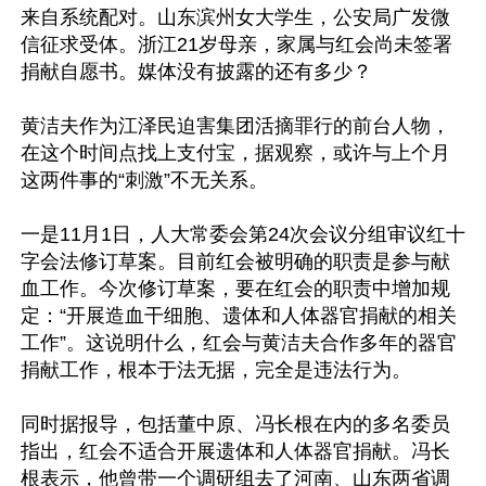
来自系统配对。山东滨州女大学生，公安局广发微
信征求受体。浙江21岁母亲，家属与红会尚未签署
捐献自愿书。媒体没有披露的还有多少？

黄洁夫作为江泽民迫害集团活摘罪行的前台人物，
在这个时间点找上支付宝，据观察，或许与上个月
这两件事的“刺激”不无关系。

一是11月1日，人大常委会第24次会议分组审议红十
字会法修订草案。目前红会被明确的职责是参与献
血工作。今次修订草案，要在红会的职责中增加规
定：“开展造血干细胞、遗体和人体器官捐献的相关
工作”。这说明什么，红会与黄洁夫合作多年的器官
捐献工作，根本于法无据，完全是违法行为。

同时据报导，包括董中原、冯长根在内的多名委员
指出，红会不适合开展遗体和人体器官捐献。冯长
根表示，他曾带一个调研组去了河南、山东两省调