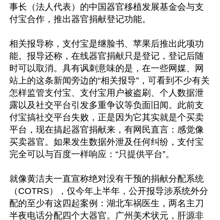
事长（法人代表）的中国器官移植发展基金会与支
付宝合作，推出器官捐献登记功能。

相关报导称，支付宝是继脸书、苹果后推出此项功
能。报导还称，在线器官捐献只是登记，登记后随
时可以取消。具有讽刺意味的是，在一些网媒、网
站上的这条新闻旁边的“相关报导”，可看到不少有关
怎样监管支付宝、支付宝用户被盗刷、个人数据泄
露以及社交平台引发多重争议等负面旧闻。此前支
付宝搞社交平台失败，正是因为它其实就是个买卖
平台，现在搞起器官捐献来，有网民直言：感觉像
买卖器官。如果发生数据外泄及任何纠纷，支付宝
完全可以与百度一样响应：“只提供平台”。

就像黄洁夫一直宣称绝对没有干预的捐献分配系统
（COTRS），仅今年上半年，公开报导涉系统外分
配的至少有这四起案例：湖北车祸医生，两名主刀
半夜电话分配四个大器官。广州美术状元，肝源非