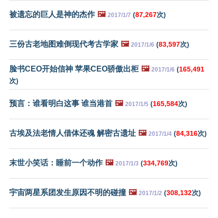
被遗忘的巨人是神的杰作
🖼️
(
87,267
次)
2017/1/7
三份古老地图难倒现代考古学家
🖼️
(
83,597
次)
2017/1/6
脸书CEO开始信神 苹果CEO骄傲出柜
🖼️
(
165,491
2017/1/6
次)
预言：谁看明白这事 谁当港首
🖼️
(
165,584
次)
2017/1/5
古埃及法老情人借体还魂 解密古遗址
🖼️
(
84,316
次)
2017/1/4
末世小笑话：睡前一个动作
🖼️
(
334,769
次)
2017/1/3
宇宙两星系团发生原因不明的碰撞
🖼️
(
308,132
次)
2017/1/2