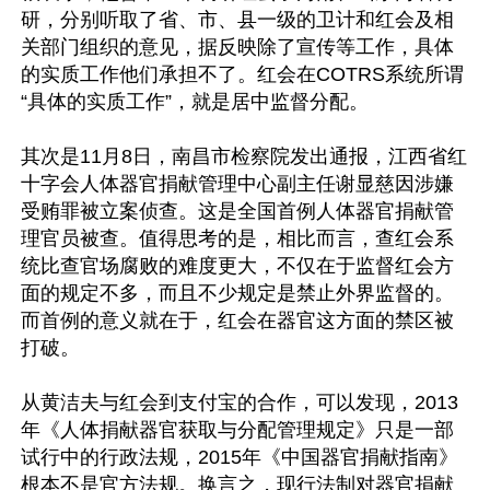
研，分别听取了省、市、县一级的卫计和红会及相
关部门组织的意见，据反映除了宣传等工作，具体
的实质工作他们承担不了。红会在COTRS系统所谓
“具体的实质工作”，就是居中监督分配。

其次是11月8日，南昌市检察院发出通报，江西省红
十字会人体器官捐献管理中心副主任谢显慈因涉嫌
受贿罪被立案侦查。这是全国首例人体器官捐献管
理官员被查。值得思考的是，相比而言，查红会系
统比查官场腐败的难度更大，不仅在于监督红会方
面的规定不多，而且不少规定是禁止外界监督的。
而首例的意义就在于，红会在器官这方面的禁区被
打破。

从黄洁夫与红会到支付宝的合作，可以发现，2013
年《人体捐献器官获取与分配管理规定》只是一部
试行中的行政法规，2015年《中国器官捐献指南》
根本不是官方法规。换言之，现行法制对器官捐献