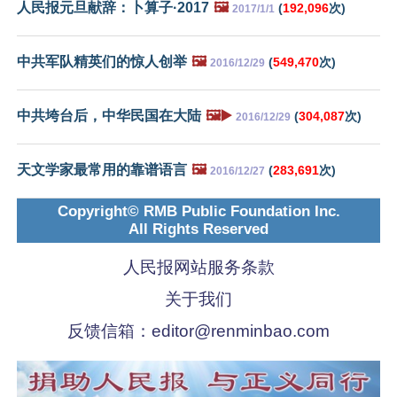
人民报元旦献辞：卜算子·2017
🖼️
(
192,096
次)
2017/1/1
中共军队精英们的惊人创举
🖼️
(
549,470
次)
2016/12/29
中共垮台后，中华民国在大陆
🖼️▶️
(
304,087
次)
2016/12/29
天文学家最常用的靠谱语言
🖼️
(
283,691
次)
2016/12/27
Copyright© RMB Public Foundation Inc.
All Rights Reserved
人民报网站服务条款
关于我们
反馈信箱：
editor@renminbao.com