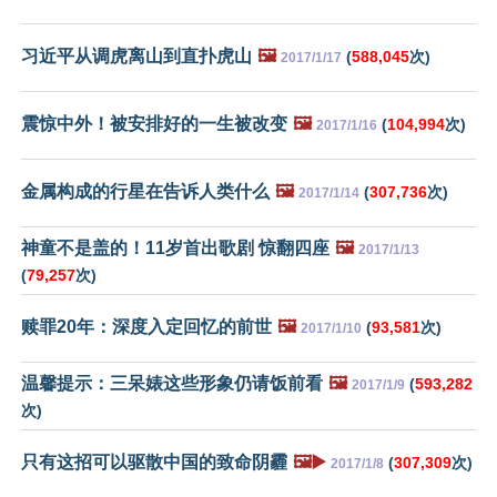
习近平从调虎离山到直扑虎山
🖼️
(
588,045
次)
2017/1/17
震惊中外！被安排好的一生被改变
🖼️
(
104,994
次)
2017/1/16
金属构成的行星在告诉人类什么
🖼️
(
307,736
次)
2017/1/14
神童不是盖的！11岁首出歌剧 惊翻四座
🖼️
2017/1/13
(
79,257
次)
赎罪20年：深度入定回忆的前世
🖼️
(
93,581
次)
2017/1/10
温馨提示：三呆婊这些形象仍请饭前看
🖼️
(
593,282
2017/1/9
次)
只有这招可以驱散中国的致命阴霾
🖼️▶️
(
307,309
次)
2017/1/8