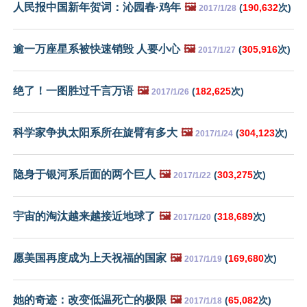
人民报中国新年贺词：沁园春·鸡年
🖼️
(
190,632
次)
2017/1/28
逾一万座星系被快速销毁 人要小心
🖼️
(
305,916
次)
2017/1/27
绝了！一图胜过千言万语
🖼️
(
182,625
次)
2017/1/26
科学家争执太阳系所在旋臂有多大
🖼️
(
304,123
次)
2017/1/24
隐身于银河系后面的两个巨人
🖼️
(
303,275
次)
2017/1/22
宇宙的淘汰越来越接近地球了
🖼️
(
318,689
次)
2017/1/20
愿美国再度成为上天祝福的国家
🖼️
(
169,680
次)
2017/1/19
她的奇迹：改变低温死亡的极限
🖼️
(
65,082
次)
2017/1/18