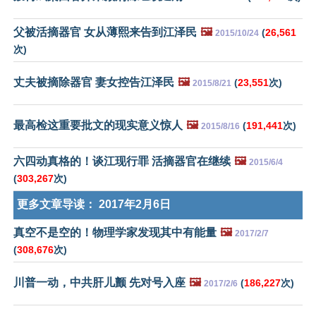
父被活摘器官 女从薄熙来告到江泽民
🖼️
(
26,561
2015/10/24
次)
丈夫被摘除器官 妻女控告江泽民
🖼️
(
23,551
次)
2015/8/21
最高检这重要批文的现实意义惊人
🖼️
(
191,441
次)
2015/8/16
六四动真格的！谈江现行罪 活摘器官在继续
🖼️
2015/6/4
(
303,267
次)
更多文章导读：
2017年2月6日
真空不是空的！物理学家发现其中有能量
🖼️
2017/2/7
(
308,676
次)
川普一动，中共肝儿颤 先对号入座
🖼️
(
186,227
次)
2017/2/6