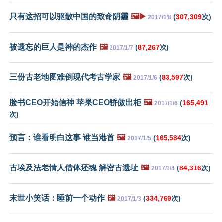
只有这招可以驱散中国的致命阴霾
🖼️▶️
(
307,309
次)
2017/1/8
被遗忘的巨人是神的杰作
🖼️
(
87,267
次)
2017/1/7
三份古老地图难倒现代考古学家
🖼️
(
83,597
次)
2017/1/6
脸书CEO开始信神 苹果CEO骄傲出柜
🖼️
(
165,491
2017/1/6
次)
预言：谁看明白这事 谁当港首
🖼️
(
165,584
次)
2017/1/5
古埃及法老情人借体还魂 解密古遗址
🖼️
(
84,316
次)
2017/1/4
末世小笑话：睡前一个动作
🖼️
(
334,769
次)
2017/1/3