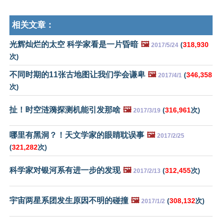
相关文章：
光辉灿烂的太空 科学家看是一片昏暗
🖼️
(
318,930
2017/5/24
次)
不同时期的11张古地图让我们学会谦卑
🖼️
(
346,358
2017/4/1
次)
扯！时空涟漪探测机能引发那啥
🖼️
(
316,961
次)
2017/3/19
哪里有黑洞？！天文学家的眼睛耽误事
🖼️
2017/2/25
(
321,282
次)
科学家对银河系有进一步的发现
🖼️
(
312,455
次)
2017/2/13
宇宙两星系团发生原因不明的碰撞
🖼️
(
308,132
次)
2017/1/2