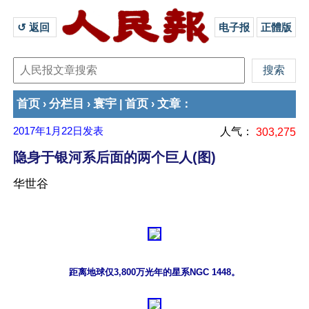
↺ 返回 
电子报
正體版
首页
分栏目
寰宇
首页
文章
›
›
|
›
：
2017年1月22日
发表
人气：
303,275
隐身于银河系后面的两个巨人(图)
华世谷