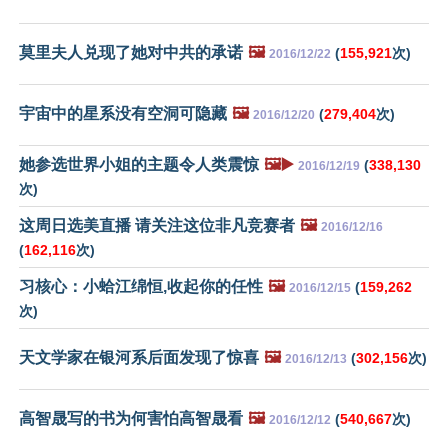
莫里夫人兑现了她对中共的承诺
🖼️
(
155,921
次)
2016/12/22
宇宙中的星系没有空洞可隐藏
🖼️
(
279,404
次)
2016/12/20
她参选世界小姐的主题令人类震惊
🖼️▶️
(
338,130
2016/12/19
次)
这周日选美直播 请关注这位非凡竞赛者
🖼️
2016/12/16
(
162,116
次)
习核心：小蛤江绵恒,收起你的任性
🖼️
(
159,262
2016/12/15
次)
天文学家在银河系后面发现了惊喜
🖼️
(
302,156
次)
2016/12/13
高智晟写的书为何害怕高智晟看
🖼️
(
540,667
次)
2016/12/12