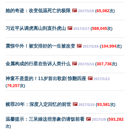
她的奇迹：改变低温死亡的极限
🖼️
(
65,082
次)
2017/1/18
习近平从调虎离山到直扑虎山
🖼️
(
588,045
次)
2017/1/17
震惊中外！被安排好的一生被改变
🖼️
(
104,994
次)
2017/1/16
金属构成的行星在告诉人类什么
🖼️
(
307,736
次)
2017/1/14
神童不是盖的！11岁首出歌剧 惊翻四座
🖼️
2017/1/13
(
79,257
次)
赎罪20年：深度入定回忆的前世
🖼️
(
93,581
次)
2017/1/10
温馨提示：三呆婊这些形象仍请饭前看
🖼️
(
593,282
2017/1/9
次)