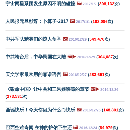
宇宙两星系团发生原因不明的碰撞
🖼️
(
308,132
次)
2017/1/2
人民报元旦献辞：卜算子·2017
🖼️
(
192,096
次)
2017/1/1
中共军队精英们的惊人创举
🖼️
(
549,470
次)
2016/12/29
中共垮台后，中华民国在大陆
🖼️▶️
(
304,087
次)
2016/12/29
天文学家最常用的靠谱语言
🖼️
(
283,691
次)
2016/12/27
《致命中国》让中共和三呆婊哆嗦的章节
🖼️▶️
2016/12/26
(
273,531
次)
圣诞快乐！今天你因为什么而快乐
🖼️
(
148,801
次)
2016/12/25
巴西空难奇闻 在神的护佑下生还
🖼️
(
84,979
次)
2016/12/24