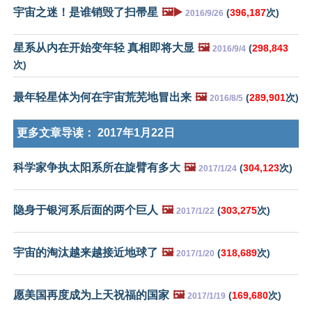
宇宙之迷！是谁销毁了扫帚星
🖼️▶️
(
396,187
次)
2016/9/26
星系从内在开始变年轻 真相即将大显
🖼️
(
298,843
2016/9/4
次)
最年轻星体为何在宇宙荒芜地冒出来
🖼️
(
289,901
次)
2016/8/5
更多文章导读：
2017年1月22日
科学家争执太阳系所在旋臂有多大
🖼️
(
304,123
次)
2017/1/24
隐身于银河系后面的两个巨人
🖼️
(
303,275
次)
2017/1/22
宇宙的淘汰越来越接近地球了
🖼️
(
318,689
次)
2017/1/20
愿美国再度成为上天祝福的国家
🖼️
(
169,680
次)
2017/1/19