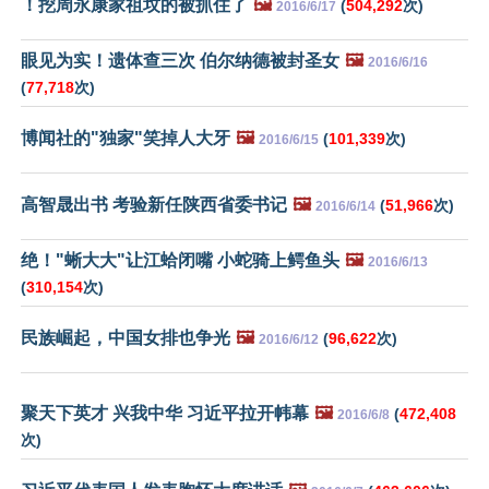
！挖周永康家祖坟的被抓住了
🖼️
(
504,292
次)
2016/6/17
眼见为实！遗体查三次 伯尔纳德被封圣女
🖼️
2016/6/16
(
77,718
次)
博闻社的"独家"笑掉人大牙
🖼️
(
101,339
次)
2016/6/15
高智晟出书 考验新任陕西省委书记
🖼️
(
51,966
次)
2016/6/14
绝！"蜥大大"让江蛤闭嘴 小蛇骑上鳄鱼头
🖼️
2016/6/13
(
310,154
次)
民族崛起，中国女排也争光
🖼️
(
96,622
次)
2016/6/12
聚天下英才 兴我中华 习近平拉开帏幕
🖼️
(
472,408
2016/6/8
次)