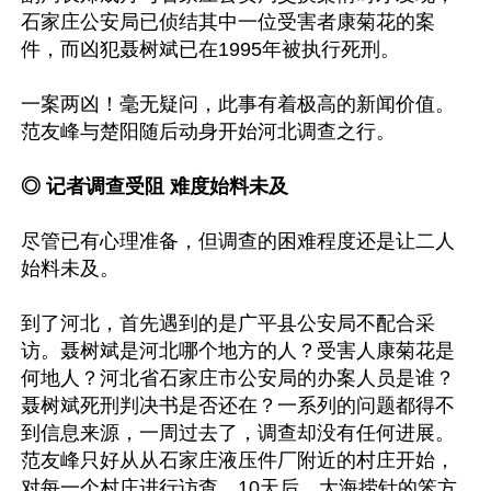
石家庄公安局已侦结其中一位受害者康菊花的案
件，而凶犯聂树斌已在1995年被执行死刑。

一案两凶！毫无疑问，此事有着极高的新闻价值。
范友峰与楚阳随后动身开始河北调查之行。

◎ 记者调查受阻 难度始料未及
尽管已有心理准备，但调查的困难程度还是让二人
始料未及。

到了河北，首先遇到的是广平县公安局不配合采
访。聂树斌是河北哪个地方的人？受害人康菊花是
何地人？河北省石家庄市公安局的办案人员是谁？
聂树斌死刑判决书是否还在？一系列的问题都得不
到信息来源，一周过去了，调查却没有任何进展。
范友峰只好从从石家庄液压件厂附近的村庄开始，
对每一个村庄进行访查。10天后，大海捞针的笨方