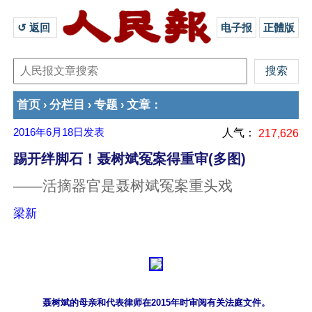
↺ 返回 
电子报
正體版
首页
分栏目
专题
文章
›
›
›
：
2016年6月18日
发表
人气：
217,626
踢开绊脚石！聂树斌冤案得重审(多图)
——活摘器官是聂树斌冤案重头戏
梁新