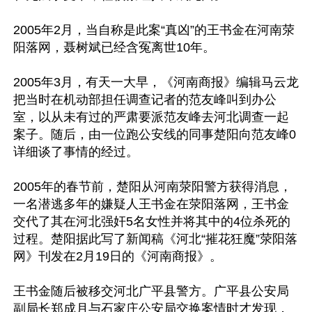
2005年2月，当自称是此案“真凶”的王书金在河南荥
阳落网，聂树斌已经含冤离世10年。

2005年3月，有天一大早，《河南商报》编辑马云龙
把当时在机动部担任调查记者的范友峰叫到办公
室，以从未有过的严肃要派范友峰去河北调查一起
案子。随后，由一位跑公安线的同事楚阳向范友峰0
详细谈了事情的经过。

2005年的春节前，楚阳从河南荥阳警方获得消息，
一名潜逃多年的嫌疑人王书金在荥阳落网，王书金
交代了其在河北强奸5名女性并将其中的4位杀死的
过程。楚阳据此写了新闻稿《河北“摧花狂魔”荥阳落
网》刊发在2月19日的《河南商报》。

王书金随后被移交河北广平县警方。广平县公安局
副局长郑成月与石家庄公安局交换案情时才发现，