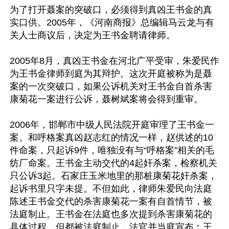
为了打开聂案的突破口，必须得到真凶王书金的真
实口供。2005年，《河南商报》总编辑马云龙与有
关人士商议后，决定为王书金聘请律师。

2005年8月，真凶王书金在河北广平受审，朱爱民作
为王书金律师到庭为其辩护。这次开庭被称为是聂
案的一次突破口，如果公诉机关对王书金自首杀害
康菊花一案进行公诉，聂树斌案将会得到重审。

2006年，邯郸市中级人民法院开庭审理了王书金一
案。和呼格案真凶赵志红的情况一样，赵供述的10
件命案，只起诉9件，唯独没有与“呼格案”相关的毛
纺厂命案。王书金主动交代的4起奸杀案，检察机关
只公诉3起。石家庄玉米地里的那桩康菊花奸杀案，
起诉书里只字未提。不但如此，律师朱爱民向法庭
陈述王书金交代的杀害康菊花一案有自首情节，被
法庭制止。王书金在法庭也多次提到杀害康菊花的
具体过程，但都被法庭制止，法官并当庭宣布︰王