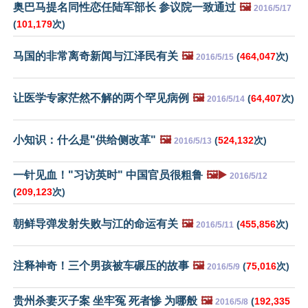
奥巴马提名同性恋任陆军部长 参议院一致通过
🖼️
2016/5/17
(
101,179
次)
马国的非常离奇新闻与江泽民有关
🖼️
(
464,047
次)
2016/5/15
让医学专家茫然不解的两个罕见病例
🖼️
(
64,407
次)
2016/5/14
小知识：什么是"供给侧改革"
🖼️
(
524,132
次)
2016/5/13
一针见血！"习访英时" 中国官员很粗鲁
🖼️▶️
2016/5/12
(
209,123
次)
朝鲜导弹发射失败与江的命运有关
🖼️
(
455,856
次)
2016/5/11
注释神奇！三个男孩被车碾压的故事
🖼️
(
75,016
次)
2016/5/9
贵州杀妻灭子案 坐牢冤 死者惨 为哪般
🖼️
(
192,335
2016/5/8