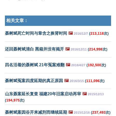
相关文章：
聂树斌死亡时间与章含之换肾时间
🖼️
(
213,118
次)
2016/12/7
还回聂树斌清白 黑箱并没有揭开
🖼️
(
214,998
次)
2016/12/11
四名活着的聂树斌 21年冤案难翻
🖼️
(
192,500
次)
2016/4/27
聂树斌冤案四度延期的真正原因
🖼️
(
111,096
次)
2016/3/15
山东聂案延长复查 福建20年旧案启动再审
🖼️
2015/12/13
(
194,975
次)
聂树斌案因谷开来减刑而继续延期
🖼️
(
237,493
次)
2015/12/16