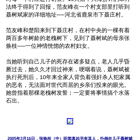
法终于得到了回报，范友峰在一个村支部里打听到
聂树斌家的详细地址──河北省鹿泉市下聂庄村。

范友峰和楚阳来到下聂庄村，在村中央的一棵有着
两百多年树龄的老槐树下，见到了聂树斌的母亲张
焕枝──一位神情恍惚的农村妇女。

当她听到自己儿子的死存在诸多疑点，老人几乎昏
厥过去，她久久才回过神来，哽咽着说，聂树斌被
执行死刑后，10年来全家人背负着强奸杀人犯家属
的恶名，无法面对世代而居的乡亲们投来的眼光。
她曾指着那棵老槐树发誓︰一定要将事情搞个水落
2005年3月16日，张焕枝（中）听闻真凶另有其人，扑倒在儿子聂树斌