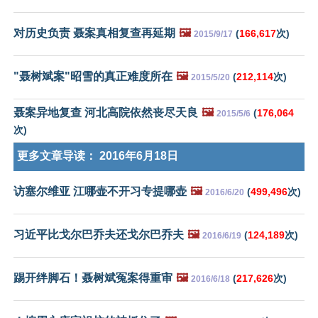
对历史负责 聂案真相复查再延期
🖼️
(
166,617
次)
2015/9/17
"聂树斌案"昭雪的真正难度所在
🖼️
(
212,114
次)
2015/5/20
聂案异地复查 河北高院依然丧尽天良
🖼️
(
176,064
2015/5/6
次)
更多文章导读：
2016年6月18日
访塞尔维亚 江哪壶不开习专提哪壶
🖼️
(
499,496
次)
2016/6/20
习近平比戈尔巴乔夫还戈尔巴乔夫
🖼️
(
124,189
次)
2016/6/19
踢开绊脚石！聂树斌冤案得重审
🖼️
(
217,626
次)
2016/6/18