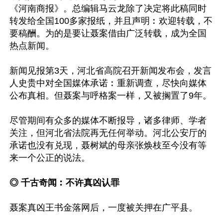
《河南商报》。总编辑马云龙除了决定将此稿同时
转发给全国100多家报纸，并且声明︰欢迎转载，不
要稿酬。为的是要让聂案借由广泛转载，成为全国
热点新闻。

新闻见报第3天，河北省高院召开新闻发布会，发言
人史贵中对全国媒体承诺︰重新调查，尽快向媒体
公布真相。但聂案与呼格案一样，又被搁置了9年。

尽管期间有众多的媒体不断报导，诸多律师、学者
关注，但河北省法院再无任何举动。河北公安厅的
承诺也没有兑现，聂树斌的母亲张焕枝至今没有等
来一个公正的说法。

◎ 千古奇闻︰不许真凶认罪
聂案真凶王书金落网后，一度被关押在广平县。
