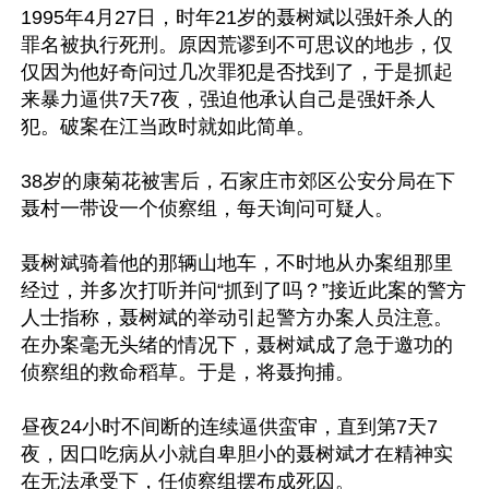
1995年4月27日，时年21岁的聂树斌以强奸杀人的
罪名被执行死刑。原因荒谬到不可思议的地步，仅
仅因为他好奇问过几次罪犯是否找到了，于是抓起
来暴力逼供7天7夜，强迫他承认自己是强奸杀人
犯。破案在江当政时就如此简单。

38岁的康菊花被害后，石家庄市郊区公安分局在下
聂村一带设一个侦察组，每天询问可疑人。

聂树斌骑着他的那辆山地车，不时地从办案组那里
经过，并多次打听并问“抓到了吗？”接近此案的警方
人士指称，聂树斌的举动引起警方办案人员注意。
在办案毫无头绪的情况下，聂树斌成了急于邀功的
侦察组的救命稻草。于是，将聂拘捕。

昼夜24小时不间断的连续逼供蛮审，直到第7天7
夜，因口吃病从小就自卑胆小的聂树斌才在精神实
在无法承受下，任侦察组摆布成死囚。
