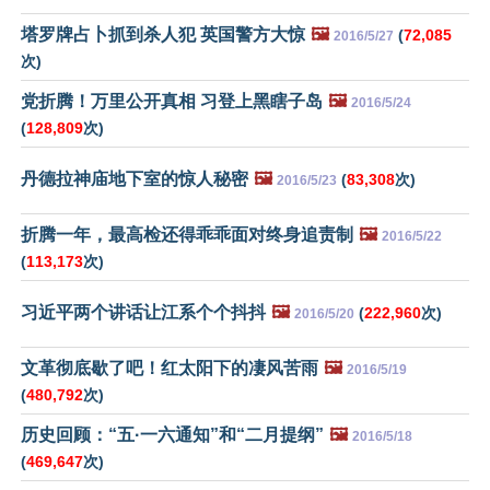
塔罗牌占卜抓到杀人犯 英国警方大惊
🖼️
(
72,085
2016/5/27
次)
党折腾！万里公开真相 习登上黑瞎子岛
🖼️
2016/5/24
(
128,809
次)
丹德拉神庙地下室的惊人秘密
🖼️
(
83,308
次)
2016/5/23
折腾一年，最高检还得乖乖面对终身追责制
🖼️
2016/5/22
(
113,173
次)
习近平两个讲话让江系个个抖抖
🖼️
(
222,960
次)
2016/5/20
文革彻底歇了吧！红太阳下的凄风苦雨
🖼️
2016/5/19
(
480,792
次)
历史回顾：“五·一六通知”和“二月提纲”
🖼️
2016/5/18
(
469,647
次)