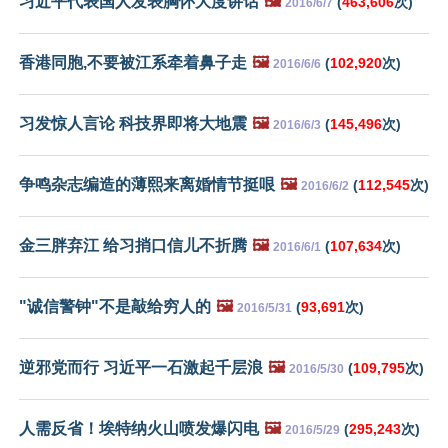
习近平代表国人发表胸怀大度讲话
🖼️
(
463,606
次)
2016/6/7
香港同胞,不要被江系牵着鼻子走
🖼️
(
102,920
次)
2016/6/6
习发惊人言论 科技界即将大地震
🖼️
(
145,496
次)
2016/6/3
争鸣杂志编造的薄熙来离婚情节挺哏
🖼️
(
112,545
次)
2016/6/2
金三胖弃江 给习捎口信儿不折腾
🖼️
(
107,634
次)
2016/6/1
"诚信警钟"不是敲给穷人的
🖼️
(
93,691
次)
2016/5/31
逆邪党而行 习近平一石激起千层浪
🖼️
(
109,795
次)
2016/5/30
人需反省！埃特纳火山喷发爆闪电
🖼️
(
295,243
次)
2016/5/29