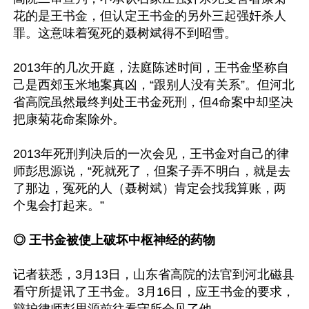
花的是王书金，但认定王书金的另外三起强奸杀人
罪。这意味着冤死的聂树斌得不到昭雪。

2013年的几次开庭，法庭陈述时间，王书金坚称自
己是西郊玉米地案真凶，“跟别人没有关系”。但河北
省高院虽然最终判处王书金死刑，但4命案中却坚决
把康菊花命案除外。

2013年死刑判决后的一次会见，王书金对自己的律
师彭思源说，“死就死了，但案子弄不明白，就是去
了那边，冤死的人（聂树斌）肯定会找我算账，两
个鬼会打起来。”

◎ 王书金被使上破坏中枢神经的药物
记者获悉，3月13日，山东省高院的法官到河北磁县
看守所提讯了王书金。3月16日，应王书金的要求，
辩护律师彭思源前往看守所会见了他。
