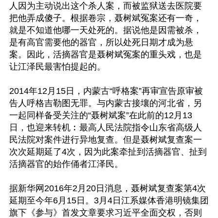
人因为主动说出这个杀人案，而被监狱送去医院要
把他弄成傻子。根据卷宗，聂树斌冤案还有一奇，
就是不知道他哪一天处死的。据说他是因需被杀，
是有高官需要他的器官，所以处死日期才成为悬
案。因此，活摘器官是聂树斌冤案的重头戏，也是
让江泽民最害怕提起的。

2014年12月15日，内蒙古“呼格案”再审宣告原审被
告人呼格吉勒图无罪。与内蒙古接壤的河北省，另
一起同样备受关注的“聂树斌案”在此前的12月13
日，也迎来转机︰最高人民法院指令山东省高级人
民法院对案件进行异地复查。但是聂树斌复查案一
次次延期延了4次，因为此案牵扯到活摘器官、扯到
活摘器官的始作俑者江泽民。

据新华网2016年2月20日消息，聂树斌复查案第4次
延期至今年6月15日。3月4日江系媒体香港明镜集团
旗下《参与》首发文章要求习近平全面交权，否则