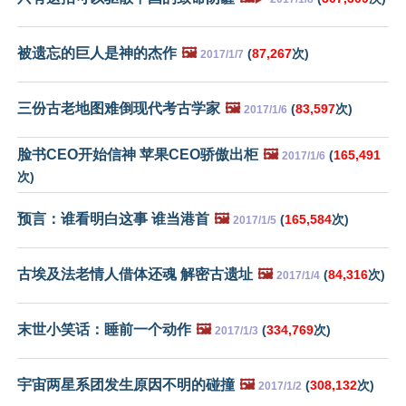
被遗忘的巨人是神的杰作
🖼️
(
87,267
次)
2017/1/7
三份古老地图难倒现代考古学家
🖼️
(
83,597
次)
2017/1/6
脸书CEO开始信神 苹果CEO骄傲出柜
🖼️
(
165,491
2017/1/6
次)
预言：谁看明白这事 谁当港首
🖼️
(
165,584
次)
2017/1/5
古埃及法老情人借体还魂 解密古遗址
🖼️
(
84,316
次)
2017/1/4
末世小笑话：睡前一个动作
🖼️
(
334,769
次)
2017/1/3
宇宙两星系团发生原因不明的碰撞
🖼️
(
308,132
次)
2017/1/2