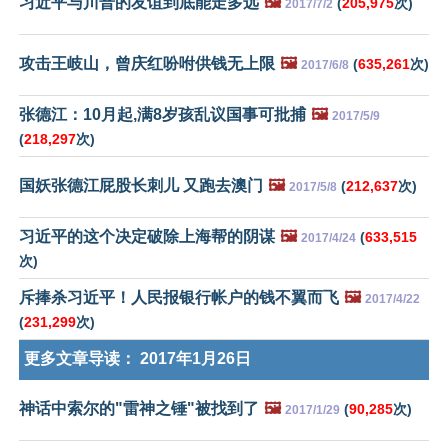
习近平与川普的友谊到底能走多远
🖼️
(
205,975
次)
2017/7/2
攻击王岐山，曾庆红吩咐供钱无上限
🖼️
(
635,261
次)
2017/6/8
张德江：10月起,满8岁孩乱议国事可批捕
🖼️
2017/5/9
(
218,297
次)
国妖张德江屁股长刺儿 又跑去澳门
🖼️
(
212,637
次)
2017/5/8
习近平的这个决定破除上海帮的阴谋
🖼️
(
633,515
2017/4/24
次)
斥捧杀习近平！人民报银行帐户的钱不翼而飞
🖼️
2017/4/22
(
231,299
次)
更多文章导读：
2017年1月26日
神话中索尔的"雷神之锤"被找到了
🖼️
(
90,285
次)
2017/1/29