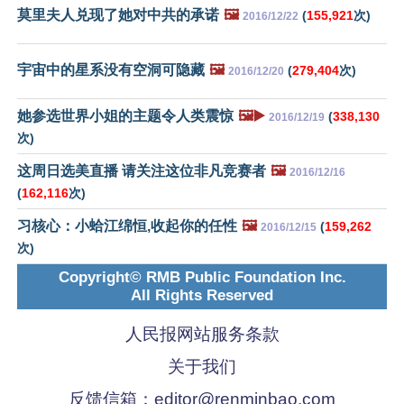
莫里夫人兑现了她对中共的承诺
🖼️
(
155,921
次)
2016/12/22
宇宙中的星系没有空洞可隐藏
🖼️
(
279,404
次)
2016/12/20
她参选世界小姐的主题令人类震惊
🖼️▶️
(
338,130
2016/12/19
次)
这周日选美直播 请关注这位非凡竞赛者
🖼️
2016/12/16
(
162,116
次)
习核心：小蛤江绵恒,收起你的任性
🖼️
(
159,262
2016/12/15
次)
Copyright© RMB Public Foundation Inc.
All Rights Reserved
人民报网站服务条款
关于我们
反馈信箱：
editor@renminbao.com