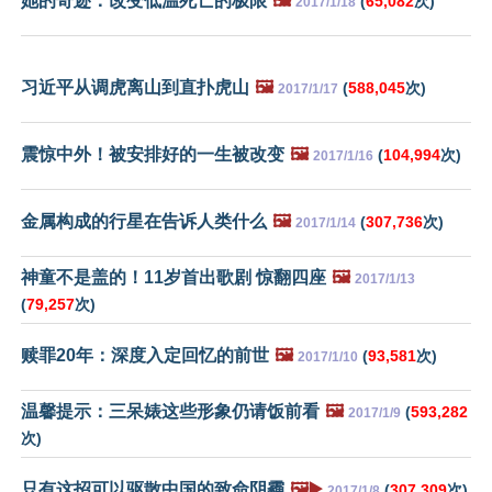
她的奇迹：改变低温死亡的极限
🖼️
(
65,082
次)
2017/1/18
习近平从调虎离山到直扑虎山
🖼️
(
588,045
次)
2017/1/17
震惊中外！被安排好的一生被改变
🖼️
(
104,994
次)
2017/1/16
金属构成的行星在告诉人类什么
🖼️
(
307,736
次)
2017/1/14
神童不是盖的！11岁首出歌剧 惊翻四座
🖼️
2017/1/13
(
79,257
次)
赎罪20年：深度入定回忆的前世
🖼️
(
93,581
次)
2017/1/10
温馨提示：三呆婊这些形象仍请饭前看
🖼️
(
593,282
2017/1/9
次)
只有这招可以驱散中国的致命阴霾
🖼️▶️
(
307,309
次)
2017/1/8