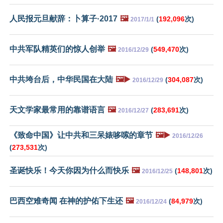
人民报元旦献辞：卜算子·2017
🖼️
(
192,096
次)
2017/1/1
中共军队精英们的惊人创举
🖼️
(
549,470
次)
2016/12/29
中共垮台后，中华民国在大陆
🖼️▶️
(
304,087
次)
2016/12/29
天文学家最常用的靠谱语言
🖼️
(
283,691
次)
2016/12/27
《致命中国》让中共和三呆婊哆嗦的章节
🖼️▶️
2016/12/26
(
273,531
次)
圣诞快乐！今天你因为什么而快乐
🖼️
(
148,801
次)
2016/12/25
巴西空难奇闻 在神的护佑下生还
🖼️
(
84,979
次)
2016/12/24