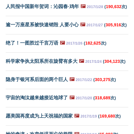
人民报中国新年贺词：沁园春·鸡年
🖼️
(
190,632
次)
2017/1/28
逾一万座星系被快速销毁 人要小心
🖼️
(
305,916
次)
2017/1/27
绝了！一图胜过千言万语
🖼️
(
182,625
次)
2017/1/26
科学家争执太阳系所在旋臂有多大
🖼️
(
304,123
次)
2017/1/24
隐身于银河系后面的两个巨人
🖼️
(
303,275
次)
2017/1/22
宇宙的淘汰越来越接近地球了
🖼️
(
318,689
次)
2017/1/20
愿美国再度成为上天祝福的国家
🖼️
(
169,680
次)
2017/1/19