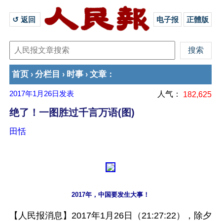
↺ 返回 
电子报
正體版
首页
分栏目
时事
文章
›
›
›
：
2017年1月26日
发表
人气：
182,625
绝了！一图胜过千言万语(图)
田恬
2017年，中国要发生大事！
【人民报消息】2017年1月26日（21:27:22），除夕