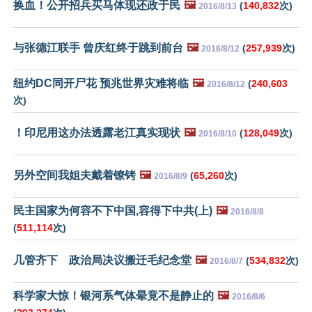
换血！公开招兵买马体现还政于民
🖼️
(
140,832
次)
2016/8/13
与张德江联手 曾庆红终于跳到前台
🖼️
(
257,939
次)
2016/8/12
纽约DC同开尸花 预兆世界灾难将临
🖼️
(
240,603
2016/8/12
次)
！印尼用这办法透露老江真实现状
🖼️
(
128,049
次)
2016/8/10
另外空间我姐夫戴着镣铐
🖼️
(
65,260
次)
2016/8/9
民主国家为何容不下中国,容得下中共(上)
🖼️
2016/8/8
(
511,114
次)
几管齐下 政治局决议搬迁毛纪念堂
🖼️
(
534,832
次)
2016/8/7
科学家大惊！银河系气体晕竟不是静止的
🖼️
2016/8/6