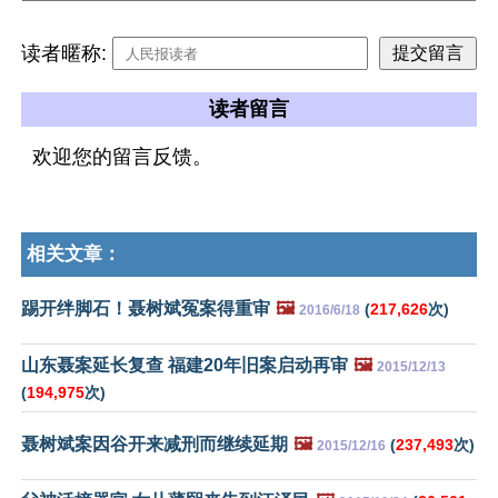
读者暱称:
读者留言
欢迎您的留言反馈。
相关文章：
踢开绊脚石！聂树斌冤案得重审
🖼️
(
217,626
次)
2016/6/18
山东聂案延长复查 福建20年旧案启动再审
🖼️
2015/12/13
(
194,975
次)
聂树斌案因谷开来减刑而继续延期
🖼️
(
237,493
次)
2015/12/16