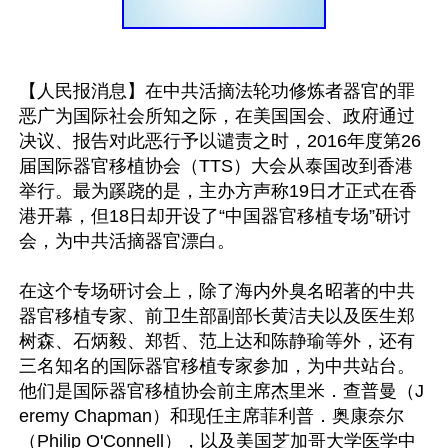
【人民报消息】在中共活摘法轮功修炼者器官的罪
恶广为国际社会所知之际，在美国国会、政府通过
决议、报告对此恶行予以谴责之时，2016年度第26
届国际器官移植协会（TTS）大会从泰国改到香港
举行。最为蹊跷的是，主办方声称19日才正式在香
港开幕，但18日却开设了“中国器官移植专场”研讨
会，为中共活摘器官漂白。

在这个专场研讨会上，除了海内外臭名昭著的中共
器官移植专家、前卫生部副部长黄洁夫以及医生郑
树森、石炳毅、郑哲、范上达和陈静瑜等外，还有
三名知名的国际器官移植专家参加，为中共站台。
他们是国际器官移植协会前主席杰里米．查普曼（J
eremy Chapman）和现任主席菲利普．奥康奈尔
（Philip O'Connell），以及美国芝加哥大学医学中