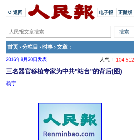
↺ 返回 
电子报
正體版
首页
分栏目
时事
文章
›
›
›
：
2016年8月30日
发表
人气：
104,512
三名器官移植专家为中共"站台"的背后(图)
杨宁