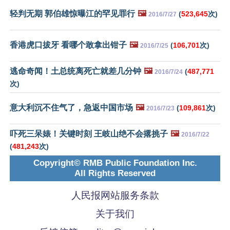
轻判无期 郭伯雄惊曝江的罕见罪行
🖼️
(
523,645
次)
2016/7/27
香港虎口拔牙 看哪个敢拿出钳子
🖼️
(
106,701
次)
2016/7/25
逃命奇闻！土总统离死亡就差几分钟
🖼️
(
487,771
2016/7/24
次)
意大利沉不住气了，急返中国市场
🖼️
(
109,861
次)
2016/7/23
吓死三呆婊！关键时刻 王岐山绝不会撂挑子
🖼️
2016/7/22
(
481,243
次)
Copyright© RMB Public Foundation Inc.
All Rights Reserved
人民报网站服务条款
关于我们