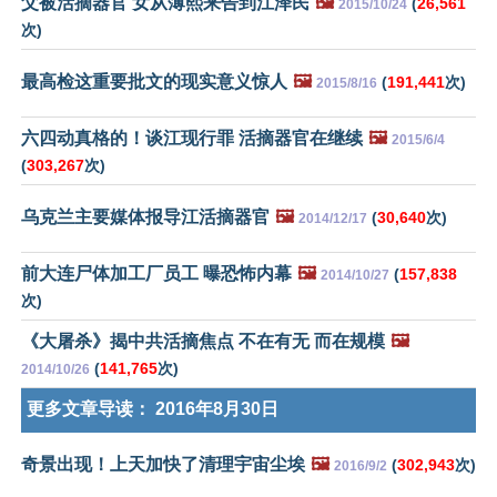
父被活摘器官 女从薄熙来告到江泽民
🖼️
(
26,561
2015/10/24
次)
最高检这重要批文的现实意义惊人
🖼️
(
191,441
次)
2015/8/16
六四动真格的！谈江现行罪 活摘器官在继续
🖼️
2015/6/4
(
303,267
次)
乌克兰主要媒体报导江活摘器官
🖼️
(
30,640
次)
2014/12/17
前大连尸体加工厂员工 曝恐怖内幕
🖼️
(
157,838
2014/10/27
次)
《大屠杀》揭中共活摘焦点 不在有无 而在规模
🖼️
(
141,765
次)
2014/10/26
更多文章导读：
2016年8月30日
奇景出现！上天加快了清理宇宙尘埃
🖼️
(
302,943
次)
2016/9/2