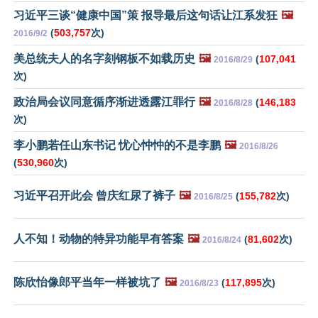
习近平三谈“健康中国”策 报导最后这句话让江系发狂
🖼️
(
503,757
次)
2016/9/2
美总统夫人的名字刻钢板不如载历史
🖼️
(
107,041
2016/8/29
次)
政治局会议同意循序渐进透露江罪行
🖼️
(
146,183
2016/8/28
次)
李小鹏若任山东书记 忧心忡忡的不是李鹏
🖼️
2016/8/26
(
530,960
次)
习近平召开此会 曾庆红尿了裤子
🖼️
(
155,782
次)
2016/8/25
人不知！动物的特异功能早有答案
🖼️
(
81,602
次)
2016/8/24
陈欣怡像郎平当年一样被坑了
🖼️
(
117,895
次)
2016/8/23