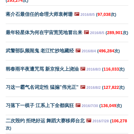
(
293,274
次)
蒋介石最信任的命理大师袁树珊
🖼️
(
97,038
次)
2016/8/5
最年轻星体为何在宇宙荒芜地冒出来
🖼️
(
289,901
次)
2016/8/5
武警部队频闹鬼 老江忙抄地藏经
🖼️
(
496,284
次)
2016/8/4
韩春雨半夜遭咒骂 新京报火上浇油
🖼️
(
116,033
次)
2016/8/3
习这一霸气名词定性 猛搧"伟光正"
🖼️
(
127,822
次)
2016/8/2
习落下一棋子 江系上下全都疯狂
🖼️
(
136,049
次)
2016/7/30
二次毁约 拒绝好运 舞蹈大赛移师台北
🖼️
(
106,278
2016/7/28
次)