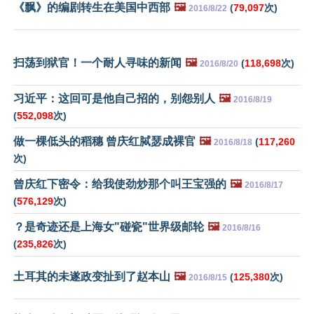
《飘》的编剧转生在美国中西部
🖼️
(
79,097
次)
2016/8/22
扫荡到狱官！一个耐人寻味的新闻
🖼️
(
118,698
次)
2016/8/20
习近平：这回可是他自己招的，别怨别人
🖼️
2016/8/19
(
552,098
次)
做一棵低头的稻穗 曾庆红脦瑟成裸官
🖼️
(
117,260
2016/8/18
次)
曾庆红下密令：给我使劲炒那个叫王宝强的
🖼️
2016/8/17
(
576,129
次)
？是奇迹还是上海女"碰瓷"世界级邮轮
🖼️
2016/8/16
(
235,826
次)
土耳其的未遂政变扯到了赵本山
🖼️
(
125,380
次)
2016/8/15