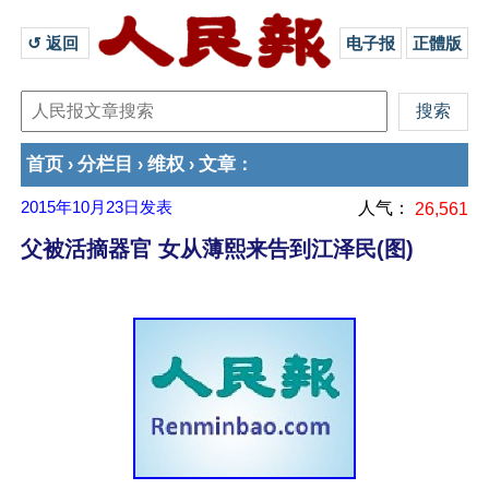
↺ 返回 
电子报
正體版
首页
分栏目
维权
文章
›
›
›
：
2015年10月23日
发表
人气：
26,561
父被活摘器官 女从薄熙来告到江泽民(图)