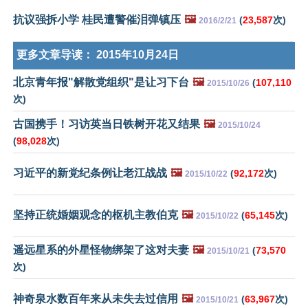
抗议强拆小学 桂民遭警催泪弹镇压
🖼️
(
23,587
次)
2016/2/21
更多文章导读：
2015年10月24日
北京青年报"解散党组织"是让习下台
🖼️
(
107,110
2015/10/26
次)
古国携手！习访英当日铁树开花又结果
🖼️
2015/10/24
(
98,028
次)
习近平的新党纪条例让老江战战
🖼️
(
92,172
次)
2015/10/22
坚持正统婚姻观念的枢机主教伯克
🖼️
(
65,145
次)
2015/10/22
遥远星系的外星怪物绑架了这对夫妻
🖼️
(
73,570
2015/10/21
次)
神奇泉水数百年来从未失去过信用
🖼️
(
63,967
次)
2015/10/21