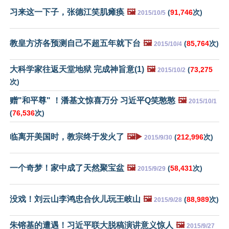
习来这一下子，张德江笑肌瘫痪
🖼️
(
91,746
次)
2015/10/5
教皇方济各预测自己不超五年就下台
🖼️
(
85,764
次)
2015/10/4
大科学家往返天堂地狱 完成神旨意(1)
🖼️
(
73,275
2015/10/2
次)
赠"和平尊" ！潘基文惊喜万分 习近平Q笑憨憨
🖼️
2015/10/1
(
76,536
次)
临离开美国时，教宗终于发火了
🖼️▶️
(
212,996
次)
2015/9/30
一个奇梦！家中成了天然聚宝盆
🖼️
(
58,431
次)
2015/9/29
没戏！刘云山李鸿忠合伙儿玩王岐山
🖼️
(
88,989
次)
2015/9/28
朱镕基的遭遇！习近平联大脱稿演讲意义惊人
🖼️
2015/9/27