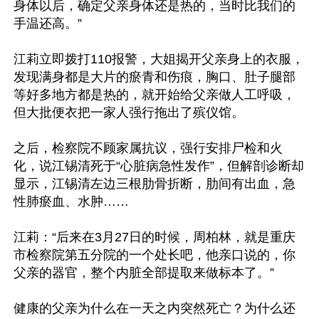
身体以后，确定父亲身体还是热的，当时比我们的
手温还高。”

江莉立即拨打110报警，大姐揭开父亲身上的衣服，
发现满身都是大片的瘀青和伤痕，胸口、肚子腿部
等好多地方都是热的，就开始给父亲做人工呼吸，
但大批便衣把一家人强行拖出了殡仪馆。

之后，检察院不顾家属抗议，强行安排尸检和火
化，说江锡清死于“心脏病急性发作”，但解剖诊断却
显示，江锡清左边三根肋骨折断，肋间有出血，急
性肺瘀血、水肿……

江莉：“后来在3月27日的时候，周柏林，就是重庆
市检察院第五分院的一个处长吧，他亲口说的，你
父亲的器官，整个内脏全部提取来做标本了。”

健康的父亲为什么在一天之内突然死亡？为什么还