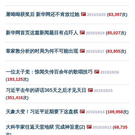
屠呦呦获奖后 新华网还不肯放过她
🖼️
(
83,397
次)
2015/10/20
新华网首页这篇新闻题目有点吓人
🖼️
(
85,027
次)
2015/10/19
章家敦分析的时局为何不可能出现
🖼️
(
83,955
次)
2015/10/17
一位太子党：惊闻失传百余年的歌唱技巧
🖼️
2015/10/16
(
193,125
次)
习近平去年的讲话365天之后才见天日
🖼️
2015/10/15
(
351,416
次)
天象大变！习近平近期要下这盘棋
🖼️
(
109,958
次)
2015/10/14
大科学家往返天堂地狱 完成神旨意(2)
🖼️
(
68,735
2015/10/13
次)