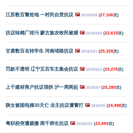
江苏数百警抢地 一村民自焚抗议
🖼️
(
27,106
次)
2016/3/28
抗议味精厂排污 蒙古族农牧民被捕
🖼️
(
22,619
次)
2016/3/25
甘肃数百名转学生 河南堵路抗议
🖼️
(
25,328
次)
2016/3/21
罚款不透明 辽宁五百车主集会抗议
🖼️
(
23,278
次)
2016/3/12
上千建材商户抗议强拆 沪一周两起
🖼️
(
25,285
次)
2016/3/7
陕女被困电梯30天亡 业主抗议遭警打
🖼️
(
24,498
次)
2016/3/5
粤职校突遭裁撤 两千师生抗议
🖼️
(
23,494
次)
2016/2/25