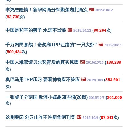
李鸿忠险情！新华网两分钟聚焦湖北两次
🖼️
2015/10/12
(
82,738
次)
中国是和平的狮子 永远不当狼
🖼️
(
80,264
次)
2015/10/12
千万网民参战！诺奖和TPP让路的"一只大虾"
🖼️
2015/10/11
(
500,424
次)
中国人难获诺贝尔奖背后的真实原因
🖼️
(
189,289
2015/10/10
次)
奥巴马用TPP压习 要看神答应不答应
🖼️
(
353,901
2015/10/8
次)
一张桌子分两国 欧洲小镇趣闻连想(20图)
(
301,000
2015/10/7
次)
这则要闻 刘云山咋不许新华网刊登
🖼️
(
97,041
次)
2015/10/6