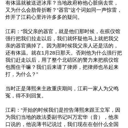
有体温就被送进冰库？当地政府称他心脏病去世，
又为什么会肋骨折断？“器官”这个词如同一声惊雷，
炸开了江莉心里许许多多的疑问。

江莉：“我父亲的器官，就是他们那时候，在殡仪馆
强行把我们拉走以后，我们就怀疑他马上就把我父
亲的器官摘掉了。因为那时候我父亲人还是活的，
还有体温。就在1月28日那天。否则他为什么强行把
我们赶走以后，用了整个北碚区的警力来把殡仪馆
包围住干嘛？我们后来请了律师，把律师也吊起来
打，为什么？”

当时正是薄熙来主政重庆期间，江莉一家人为父鸣
冤，得不到回复。

江莉：“开始的时候我们是控告薄熙来跟王立军，因
为我们当地的政法委副书记叫万宏华（音），他亲
口说的，他说薄书记说过，我们现在在创什么全国