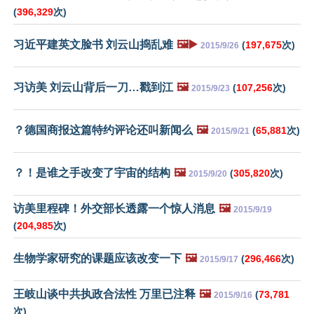
(
396,329
次)
习近平建英文脸书 刘云山捣乱难
🖼️▶️
(
197,675
次)
2015/9/26
习访美 刘云山背后一刀…戳到江
🖼️
(
107,256
次)
2015/9/23
？德国商报这篇特约评论还叫新闻么
🖼️
(
65,881
次)
2015/9/21
？！是谁之手改变了宇宙的结构
🖼️
(
305,820
次)
2015/9/20
访美里程碑！外交部长透露一个惊人消息
🖼️
2015/9/19
(
204,985
次)
生物学家研究的课题应该改变一下
🖼️
(
296,466
次)
2015/9/17
王岐山谈中共执政合法性 万里已注释
🖼️
(
73,781
2015/9/16
次)