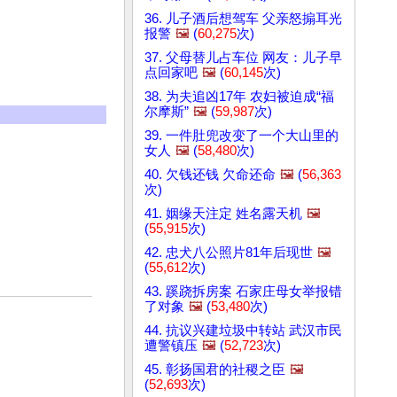
36. 儿子酒后想驾车 父亲怒搧耳光
报警
🖼️
(
60,275
次)
37. 父母替儿占车位 网友：儿子早
点回家吧
🖼️
(
60,145
次)
38. 为夫追凶17年 农妇被迫成“福
尔摩斯”
🖼️
(
59,987
次)
39. 一件肚兜改变了一个大山里的
女人
🖼️
(
58,480
次)
40. 欠钱还钱 欠命还命
🖼️
(
56,363
次)
41. 姻缘天注定 姓名露天机
🖼️
(
55,915
次)
42. 忠犬八公照片81年后现世
🖼️
(
55,612
次)
43. 蹊跷拆房案 石家庄母女举报错
了对象
🖼️
(
53,480
次)
44. 抗议兴建垃圾中转站 武汉市民
遭警镇压
🖼️
(
52,723
次)
45. 彰扬国君的社稷之臣
🖼️
(
52,693
次)