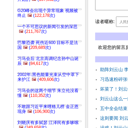
G20峰会出现个异常现象 视频被
终止
🖼️
(
122,178
次)
读者暱称:
一个不可思议的新闻引发的深思
🖼️
(
211,767
次)
巴黎恐袭 死伤近600 目标不是法
欢迎您的留言
国
🖼️
(
209,689
次)
习马会后 北京高调纪念孙中山诞
辰
🖼️
(
84,617
次)
助阵刘云山 
2002年:黑色能量光束从空中罩下
习迅速粉碎张
来护江
🖼️
(
409,606
次)
坏菜了！刘云
习马会的这两个细节 朱立伦没看
懂
🖼️
(
110,352
次)
刘云山这么一
不敢跟习近平来哩格儿楞 金正恩
五中全会结束
现身
🖼️
(
106,900
次)
这则要闻 刘
刘晓庆有多脦瑟 江泽民有多哆嗦
🖼️
(
249,658
次)
没戏！刘云山