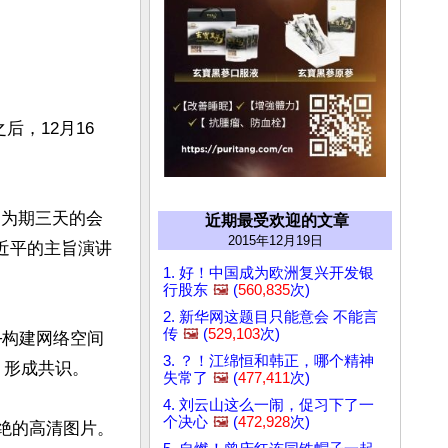
，12月16
。为期三天的会
近期最受欢迎的文章
2015年12月19日
习近平的主旨演讲
1. 好！中国成为欧洲复兴开发银
行股东
🖼️
(
560,835
次)
2. 新华网这题目只能意会 不能言
传
🖼️
(
529,103
次)
─构建网络空间
3. ？！江绵恒和韩正，哪个精神
形成共识。

失常了
🖼️
(
477,411
次)
4. 刘云山这么一闹，促习下了一
个决心
🖼️
(
472,928
次)
很绝的高清图片。