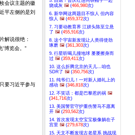
5. 自燃！曾庆红连同铁帽子一起
枚会议主题的徽
烧成灰
🖼️
(
466,980
次)
近平左侧的是刘
6. 新华网这两题目不惊人 但内容
惊人
🖼️
(
459,372
次)
7. 习要动教育界 江姘头陈至立悬
了
🖼️
(
455,916
次)
片解说很绝：
8. 这个宇宙新发现让人类得使劲
琢磨
🖼️
(
361,303
次)
博览会。”

9. 行星听喝儿撞地球 屡屡擦身而
过
🖼️
(
359,411
次)
10. 这么折腾北京的天儿…咱也
SDR了
🖼️
(
350,756
次)
11. 纯爷们儿！一对新人婚礼上的
只要习近平参与
感动
🖼️
(
346,818
次)
12. 不笑话：都是巴黎惹的祸
🖼️
(
341,716
次)
13. 美国警官守护重伤警马不愿离
开
🖼️
(
293,562
次)
14. 首次发现太空宝宝极像躺在子
宫里
🖼️
(
279,678
次)
15. 天文不断发现古老星系 挑战现