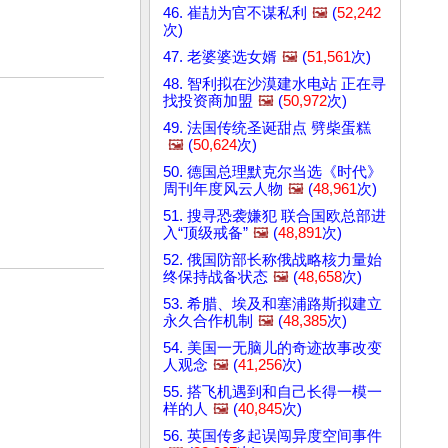
46. 崔劼为官不谋私利
🖼️
(
52,242
次)
47. 老婆婆选女婿
🖼️
(
51,561
次)
48. 智利拟在沙漠建水电站 正在寻
找投资商加盟
🖼️
(
50,972
次)
49. 法国传统圣诞甜点 劈柴蛋糕
🖼️
(
50,624
次)
50. 德国总理默克尔当选《时代》
周刊年度风云人物
🖼️
(
48,961
次)
51. 搜寻恐袭嫌犯 联合国欧总部进
入“顶级戒备”
🖼️
(
48,891
次)
52. 俄国防部长称俄战略核力量始
终保持战备状态
🖼️
(
48,658
次)
53. 希腊、埃及和塞浦路斯拟建立
永久合作机制
🖼️
(
48,385
次)
54. 美国一无脑儿的奇迹故事改变
人观念
🖼️
(
41,256
次)
55. 搭飞机遇到和自己长得一模一
样的人
🖼️
(
40,845
次)
56. 英国传多起误闯异度空间事件