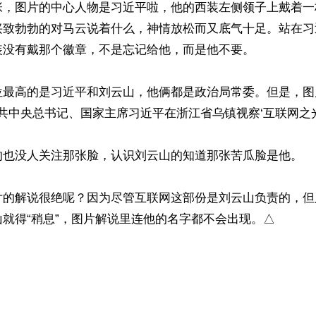
张，图片的中心人物是习近平啦，他的西装左侧领子上戴着一
兴致勃勃的对马云说着什么，神情放松而又底气十足。站在习
没有戴那个徽章，不是忘记给他，而是他不要。

位最高的是习近平和刘云山，他俩都是政治局常委。但是，图
，中共中央总书记、国家主席习近平在浙江省乌镇视察‘互联网之光’
的也没人关注那张脸，认识刘云山的知道那张苦瓜脸是他。

片的解说很绝呢？因为尽管互联网这部份是刘云山负责的，但
就得“稍息”，图片解说里连他的名字都不会出现。△

）
ww.renminbao.com/rmb/articles/2015/12/19/62642.html