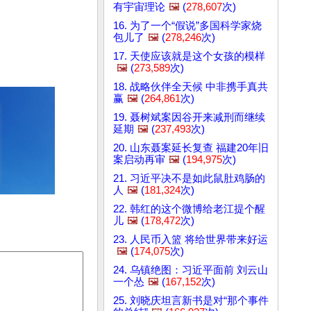
有宇宙理论
🖼️
(
278,607
次)
16. 为了一个“假说”多国科学家烧
包儿了
🖼️
(
278,246
次)
17. 天使应该就是这个女孩的模样
🖼️
(
273,589
次)
18. 战略伙伴全天候 中非携手真共
赢
🖼️
(
264,861
次)
19. 聂树斌案因谷开来减刑而继续
延期
🖼️
(
237,493
次)
20. 山东聂案延长复查 福建20年旧
案启动再审
🖼️
(
194,975
次)
21. 习近平决不是如此鼠肚鸡肠的
人
🖼️
(
181,324
次)
22. 韩红的这个微博给老江提个醒
儿
🖼️
(
178,472
次)
23. 人民币入篮 将给世界带来好运
🖼️
(
174,075
次)
24. 乌镇绝图：习近平面前 刘云山
一个怂
🖼️
(
167,152
次)
25. 刘晓庆坦言新书是对“那个事件