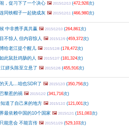
闹，促习下了一个决心
🖼️
(
472,928
次)
2015/12/13
连同铁帽子一起烧成灰
🖼️
(
466,980
次)
2015/12/11
候 中非携手真共赢
🖼️
(
264,861
次)
2015/12/10
目不惊人 但内容惊人
🖼️
(
459,372
次)
2015/12/9
博给老江提个醒儿
🖼️
(
178,472
次)
2015/12/8
如此鼠肚鸡肠的人
🖼️
(
181,324
次)
2015/12/7
 江姘头陈至立悬了
🖼️
(
455,916
次)
2015/12/6
的天儿…咱也SDR了
🖼️
(
350,756
次)
2015/12/3
巴黎惹的祸
🖼️
(
341,716
次)
2015/12/2
们知道了自己来的地方
🖼️
(
121,001
次)
2015/12/2
世界最依赖中国的10个国家
🖼️
(
151,083
次)
2015/12/1
只能意会 不能言传
🖼️
(
529,103
次)
2015/11/29