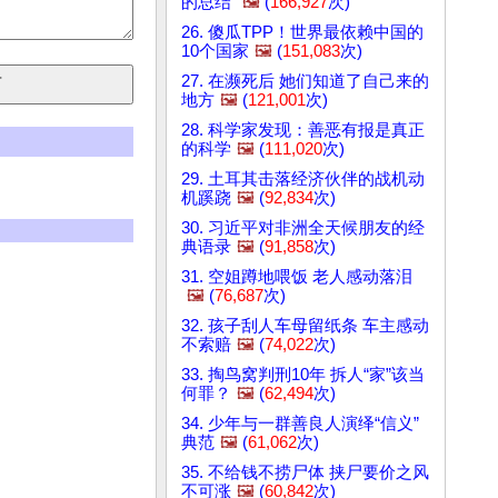
的总结”
🖼️
(
166,927
次)
26. 傻瓜TPP！世界最依赖中国的
10个国家
🖼️
(
151,083
次)
27. 在濒死后 她们知道了自己来的
地方
🖼️
(
121,001
次)
28. 科学家发现：善恶有报是真正
的科学
🖼️
(
111,020
次)
29. 土耳其击落经济伙伴的战机动
机蹊跷
🖼️
(
92,834
次)
30. 习近平对非洲全天候朋友的经
典语录
🖼️
(
91,858
次)
31. 空姐蹲地喂饭 老人感动落泪
🖼️
(
76,687
次)
32. 孩子刮人车母留纸条 车主感动
不索赔
🖼️
(
74,022
次)
33. 掏鸟窝判刑10年 拆人“家”该当
何罪？
🖼️
(
62,494
次)
34. 少年与一群善良人演绎“信义”
典范
🖼️
(
61,062
次)
35. 不给钱不捞尸体 挟尸要价之风
不可涨
🖼️
(
60,842
次)