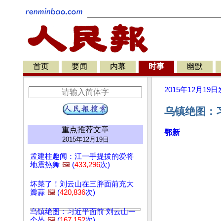
首页
要闻
内幕
时事
幽默
2015年12月19日
乌镇绝图：习
重点推荐文章
鄂新
2015年12月19日
孟建柱趣闻：江一手提拔的爱将
地震热舞
🖼️
(
433,296
次)
坏菜了！刘云山在三胖面前充大
瓣蒜
🖼️
(
420,836
次)
乌镇绝图：习近平面前 刘云山一
个怂
🖼️
(
167,152
次)