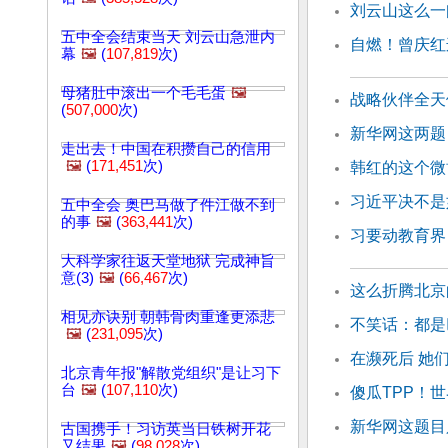
刘云山这么一
五中全会结束当天 刘云山急泄内
自燃！曾庆红
幕
🖼️
(
107,819
次)
母猪肚中滚出一个毛毛蛋
🖼️
战略伙伴全天
(
507,000
次)
新华网这两题
走出去！中国在积攒自己的信用
🖼️
(
171,451
次)
韩红的这个微
习近平决不是
五中全会 奥巴马做了件江做不到
的事
🖼️
(
363,441
次)
习要动教育界
大科学家往返天堂地狱 完成神旨
意(3)
🖼️
(
66,467
次)
这么折腾北京
相见亦诀别 朝韩骨肉重逢更添悲
不笑话：都是
🖼️
(
231,095
次)
在濒死后 她
北京青年报"解散党组织"是让习下
台
🖼️
(
107,110
次)
傻瓜TPP！
新华网这题目
古国携手！习访英当日铁树开花
又结果
🖼️
(
98,028
次)