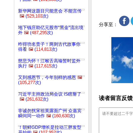
新华网这题目只能意会 不能言传
🖼️
(
529,103
次)
分享至：
地下钱庄助亿元股市“黑金”流出境
外
🖼️
(
487,295
次)
咋得功名贵子！两则古代故事你
得看
🖼️
(
114,813
次)
慈悲为怀！江喉舌高瑜暂时监外
执行
🖼️
(
117,615
次)
又到感恩节，今年别样的感恩
🖼️
(
105,277
次)
习近平主持政治局会议 IS瞎掰了
读者留言反馈
🖼️
(
261,632
次)
非诚勿扰宋祖英露面广州 众嘉宾
瞬间同一动作
🖼️
(
160,630
次)
！朝鲜GDP增长是拉动三胖发型
开始的
🖼️
(
107,952
次)