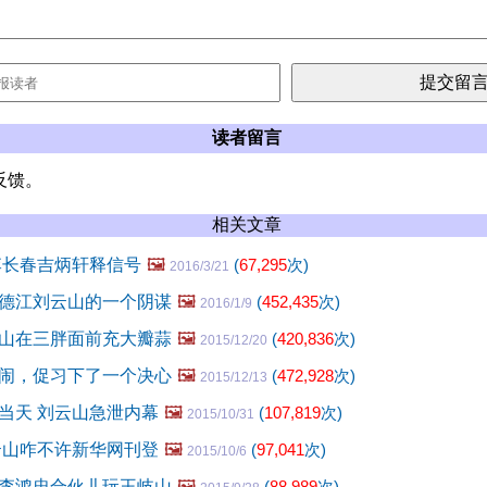
读者留言
反馈。
相关文章
李长春吉炳轩释信号
🖼️
(
67,295
次)
2016/3/21
德江刘云山的一个阴谋
🖼️
(
452,435
次)
2016/1/9
山在三胖面前充大瓣蒜
🖼️
(
420,836
次)
2015/12/20
闹，促习下了一个决心
🖼️
(
472,928
次)
2015/12/13
当天 刘云山急泄内幕
🖼️
(
107,819
次)
2015/10/31
云山咋不许新华网刊登
🖼️
(
97,041
次)
2015/10/6
李鸿忠合伙儿玩王岐山
🖼️
(
88,989
次)