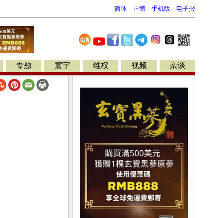
简体
-
正體
-
手机版
-
电子报
专题
寰宇
维权
视频
杂谈