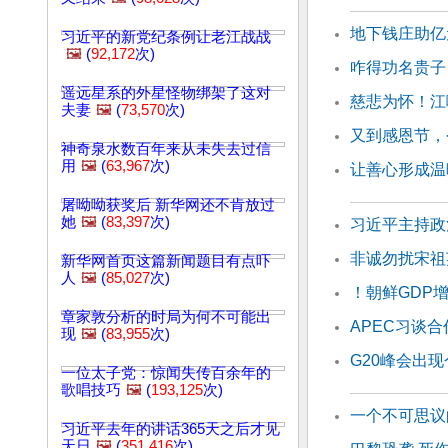
地下钱庄助亿
习近平的新党纪条例让老江战战
🖼️
(
92,172
次)
咋得功名贵子
遥远星系的外星怪物绑架了这对
慈悲为怀！江
夫妻
🖼️
(
73,570
次)
又到感恩节，
神奇泉水数百年来从未失去过信
用
🖼️
(
63,967
次)
让善心形成温
屠呦呦获奖后 新华网还不肯放过
她
🖼️
(
83,397
次)
习近平主持政
非诚勿扰宋祖
新华网首页这篇新闻题目有点吓
人
🖼️
(
85,027
次)
！朝鲜GDP
章家敦分析的时局为何不可能出
APEC习谈
现
🖼️
(
83,955
次)
G20峰会出
一位太子党：惊闻失传百余年的
歌唱技巧
🖼️
(
193,125
次)
一个不可思议
习近平去年的讲话365天之后才见
天日
🖼️
(
351,416
次)