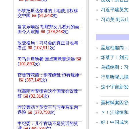
习近平建英文
巴铁把瓜达尔港的土地使用权移
交中国
🖼️
(
91,543
次)
习访美 刘云
当哀乐响起 胡耀邦女儿看到的画
面令人震撼
🖼️
(
379,248
次)
改变格局！习马会的真正目地与
孟建柱趣闻：
看点
🖼️
(
107,911
次)
坏菜了！刘云
习马并肩晚餐 圆桌寓意更深远
🖼️
(
101,890
次)
乌镇绝图：习
官场万花筒：眼花缭乱 但有规律
行星听喝儿撞
🖼️
(
367,149
次)
这个宇宙新发
张高丽咋安排在这个国际会议致
辞
🖼️
(
92,314
次)
聂树斌案因谷
咋没轰动？英女王与习在马车内
遇险
🖼️
(
379,790
次)
？！江绵恒和
好！中国成为
中纪委：几个官场不是笑话的笑
话
🖼️
(
385,528
次)