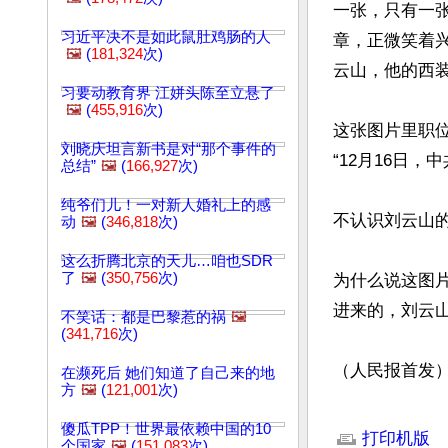
一张，只有一
习近平决不是如此鼠肚鸡肠的人
章，正微笑着
🖼️
(
181,324
次)
云山，他的西装
习要动教育界 江姘头陈至立悬了
🖼️
(
455,916
次)
这张图片里职
刘晓庆坦言新书是对“那个事件的
“12月16日
总结”
🖼️
(
166,927
次)
纯爷们儿！一对新人婚礼上的感
不认识刘云山
动
🖼️
(
346,818
次)
这么折腾北京的天儿…咱也SDR
了
🖼️
(
350,756
次)
为什么说这图
进来的，刘云山
不笑话：都是巴黎惹的祸
🖼️
(
341,716
次)
（人民报首发
在濒死后 她们知道了自己来的地
方
🖼️
(
121,001
次)
文章网址: http://w
傻瓜TPP！世界最依赖中国的10
打印机版
个国家
🖼️
(
151,083
次)