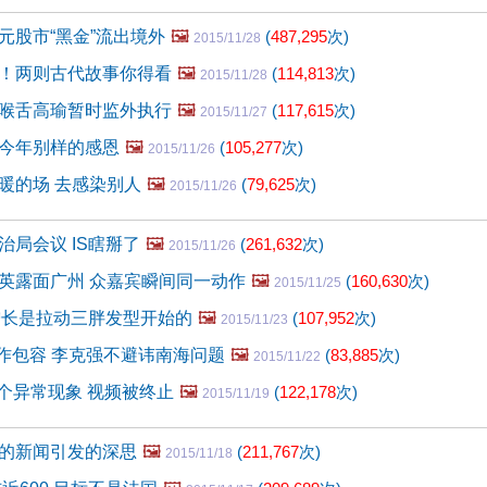
元股市“黑金”流出境外
🖼️
(
487,295
次)
2015/11/28
！两则古代故事你得看
🖼️
(
114,813
次)
2015/11/28
喉舌高瑜暂时监外执行
🖼️
(
117,615
次)
2015/11/27
今年别样的感恩
🖼️
(
105,277
次)
2015/11/26
暖的场 去感染别人
🖼️
(
79,625
次)
2015/11/26
治局会议 IS瞎掰了
🖼️
(
261,632
次)
2015/11/26
英露面广州 众嘉宾瞬间同一动作
🖼️
(
160,630
次)
2015/11/25
增长是拉动三胖发型开始的
🖼️
(
107,952
次)
2015/11/23
合作包容 李克强不避讳南海问题
🖼️
(
83,885
次)
2015/11/22
现个异常现象 视频被终止
🖼️
(
122,178
次)
2015/11/19
的新闻引发的深思
🖼️
(
211,767
次)
2015/11/18