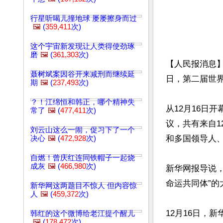
行星听喝儿撞地球 屡屡擦身而过
🖼️
(
359,411
次)
这个宇宙新发现让人类得使劲琢
磨
🖼️
(
361,303
次)
【人民报消息】
聂树斌案因谷开来减刑而继续延
日，第二届世界
期
🖼️
(
237,493
次)
？！江绵恒和韩正，哪个精神失
从12月16日
常了
🖼️
(
477,411
次)
议，共有来自1
刘云山这么一闹，促习下了一个
和多国领导人、
决心
🖼️
(
472,928
次)
自燃！曾庆红连同铁帽子一起烧
成灰
🖼️
(
466,980
次)
新华网报导说，
命运共同体”的
新华网这两题目不惊人 但内容惊
人
🖼️
(
459,372
次)
12月16日，
韩红的这个微博给老江提个醒儿
🖼️
(
178,472
次)