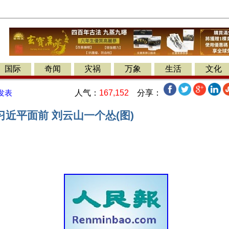
国际
奇闻
灾祸
万象
生活
文化
人气：
167,152
分享：
发表
近平面前 刘云山一个怂(图)