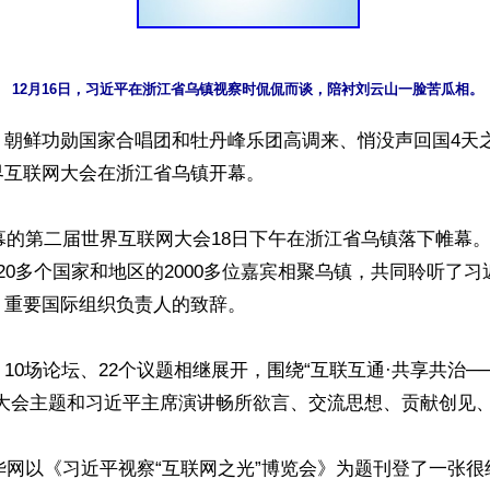
12月16日，习近平在浙江省乌镇视察时侃侃而谈，陪衬刘云山一脸苦瓜相。
朝鲜功勋国家合唱团和牡丹峰乐团高调来、悄没声回国4天之后
互联网大会在浙江省乌镇开幕。

开幕的第二届世界互联网大会18日下午在浙江省乌镇落下帷幕
20多个国家和地区的2000多位嘉宾相聚乌镇，共同聆听了
重要国际组织负责人的致辞。

10场论坛、22个议题相继展开，围绕“互联互通·共享共治─
大会主题和习近平主席演讲畅所欲言、交流思想、贡献创见、
新华网以《习近平视察“互联网之光”博览会》为题刊登了一张