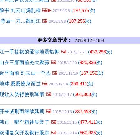
2015/9/28
脸书 刘云山捣乱难
🖼️▶️
(
197,675
次)
2015/9/26
山背后一刀…戳到江
🖼️
(
107,256
次)
2015/9/23
更多文章导读：
2015年12月19日
江一手提拔的爱将地震热舞
🖼️
(
433,296
次)
2015/12/21
山在三胖面前充大瓣蒜
🖼️
(
420,836
次)
2015/12/20
近平面前 刘云山一个怂
🖼️
(
167,152
次)
2015/12/19
地球 屡屡擦身而过
🖼️
(
359,411
次)
2015/12/18
现让人类得使劲琢磨
🖼️
(
361,303
次)
2015/12/17
开来减刑而继续延期
🖼️
(
237,493
次)
2015/12/16
韩正，哪个精神失常了
🖼️
(
477,411
次)
2015/12/15
欧洲复兴开发银行股东
🖼️
(
560,835
次)
2015/12/14