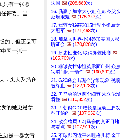
法国
🖼️
(
209,689
次)
页只有一张照
16. 我赢了加拿大小姐 但却令父亲
担任评委。当
处境艰难
🖼️
(
175,347
次)
17. 华裔女孩获2015世界小姐加拿
大冠军
🖼️
(
171,468
次)
18. 加拿大世界小姐参加美国人权
版的，但还是可
听证会
🖼️
(
170,828
次)
在中国一抓一
19. 历史性变化 取消泳装比赛
🖼️
(
165,769
次)
20. 非诚勿扰宋祖英露面广州 众嘉
宾瞬间同一动作
🖼️
(
160,630
次)
夫，丈夫罗浩在
21. G20峰会出现个异常现象 视频
被终止
🖼️
(
122,178
次)
22. 习马会的这两个细节 朱立伦没
看懂
🖼️
(
110,352
次)
大发的她更是拿
23. ！朝鲜GDP增长是拉动三胖发
型开始的
🖼️
(
107,952
次)
24. 改变格局！习马会的真正目地
与看点
🖼️
(
107,911
次)
左边是一群女青
25. 不敢跟习近平来哩格儿楞 金正