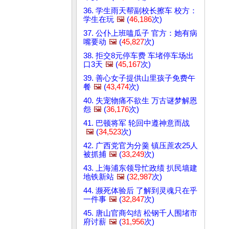
36. 学生雨天帮副校长擦车 校方：
学生在玩
🖼️
(
46,186
次)
37. 公仆上班嗑瓜子 官方：她有病
嘴要动
🖼️
(
45,827
次)
38. 拒交8元停车费 车堵停车场出
口3天
🖼️
(
45,167
次)
39. 善心女子提供山里孩子免费午
餐
🖼️
(
43,474
次)
40. 失宠物痛不欲生 万古谜梦解恩
怨
🖼️
(
36,176
次)
41. 巴顿将军 轮回中遵神意而战
🖼️
(
34,523
次)
42. 广西党官为分羹 镇压蔗农25人
被抓捕
🖼️
(
33,249
次)
43. 上海浦东领导忙政绩 扒民墙建
地铁新站
🖼️
(
32,987
次)
44. 濒死体验后 了解到灵魂只在乎
一件事
🖼️
(
32,847
次)
45. 唐山官商勾结 松钢千人围堵市
府讨薪
🖼️
(
31,956
次)