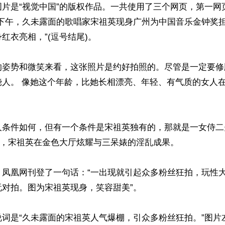
图片是“视觉中国”的版权作品。一共使用了三个网页，第一网
“下午，久未露面的歌唱家宋祖英现身广州为中国音乐金钟奖
红衣亮相，”(逗号结尾)。

的姿势和微笑来看，这张照片是约好拍照的。尽管是一定要修
饶人。 像她这个年龄，比她长相漂亮、年轻、有气质的女人
人条件如何，但有一个条件是宋祖英独有的，那就是一女侍二
日，宋祖英在金色大厅炫耀与三呆婊的淫乱成果。

，凤凰网刊登了一句话：“一出现就引起众多粉丝狂拍，玩性
对拍。图为宋祖英现身，笑容甜美”。 

说词是“久未露面的宋祖英人气爆棚，引众多粉丝狂拍。”图片