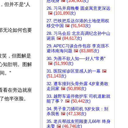
恩现身
🖼️
(
106,900
次)
，但并不是“人
26. 习马并肩晚餐 圆桌寓意更深远
🖼️
(
101,890
次)
27. 巴铁把瓜达尔港的土地使用权
移交中国
🖼️
(
91,543
次)
那无论如何也要
28. 习马会后 北京高调纪念孙中山
诞辰
🖼️
(
84,617
次)
29. APEC习谈合作包容 李克强不
避讳南海问题
🖼️
(
83,885
次)
发笑，但图解是
30. 为善不欲人知──好人“常勇”
🖼️
(
51,990
次)
心知肚明。图解
31. 医院候诊区里感人的一幕
🖼️
。”

(
51,143
次)
32. 遭车撞到头骨外露 4岁童勇敢
走回家
🖼️
(
50,898
次)
看看在旁边就座
33. 越野车逼停救护车 司机道歉就
能了事？
🖼️
(
50,442
次)
34. 男子拿刀捅司机 9岁女孩：别
杀我爸
🖼️
(
47,138
次)
35. 老兵帮战友照顾妻儿66年 终身
未娶
🖼️
(
46,746
次)