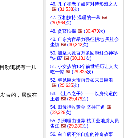
46. 孔子和老子如何对待形残之人
🖼️
(
31,538
次)
47. 互相扶持 温暖的一幕
🖼️
(
30,964
次)
48. 贪官怕揭
🖼️
(
30,479
次)
49. 广东贪官暴力强征耕地 黑社会
坐镇
🖼️
(
30,242
次)
50. 加拿大数百万条回游鲑鱼神秘
“失踪”
🖼️
(
30,181
次)
51. 小女孩的10个前世经历让人大
目动辄就有十几
吃一惊
🖼️
(
29,825
次)
52. 罕见巨大雷雨云如末日巨浪
🖼️
(
29,635
次)
53. 《上帝之子》——以身殉道的
日发表的，居然在
王者
🖼️
(
29,479
次)
54. 田母拒收黄金 坚持正道
🖼️
(
29,328
次)
55. 判刑理由怪异 核工业地质人员
告江
🖼️
(
29,280
次)
56. 白血病不治自愈的神奇故事