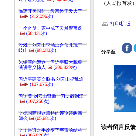
（人民报首发） 
临离开美国时，教宗终于发火了
文章网址: http://w
🖼️▶️
(
212,996
次)
打印机版
一个奇梦！家中成了天然聚宝盆
🖼️
(
58,431
次)
没戏！刘云山李鸿忠合伙儿玩王
岐山
🖼️
(
88,989
次)
分享至：
朱镕基的遭遇！习近平联大脱稿
演讲意义惊人
🖼️
(
396,329
次)
习近平建英文脸书 刘云山捣乱难
🖼️▶️
(
197,675
次)
习访美 刘云山背后一刀…戳到江
🖼️
(
107,256
次)
？德国商报这篇特约评论还叫新
闻么
🖼️
(
65,881
次)
读者留言反馈
？！是谁之手改变了宇宙的结构
🖼️
(
305,820
次)