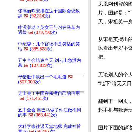
凤凰网刊登的
张高丽咋安排在这个国际会议致
片，图解是：
辞
🖼️
(
92,314
次)
天，宋祖英一身
咋没轰动？英女王与习在马车内
遇险
🖼️
(
379,790
次)
从宋祖英摆出
中纪委：几个官场不是笑话的笑
以看出年岁不
话
🖼️
(
385,528
次)
把。

五中全会结束当天 刘云山急泄内
幕
🖼️
(
107,819
次)
无论别人的个
母猪肚中滚出一个毛毛蛋
🖼️
(
507,000
次)
“地下”暗无天
走出去！中国在积攒自己的信用
🖼️
(
171,451
次)
翻到下一网页
起手机与歌迷玩
五中全会 奥巴马做了件江做不到
的事
🖼️
(
363,441
次)
大科学家往返天堂地狱 完成神旨
图片下面的解
意(3)
🖼️
(
66,467
次)