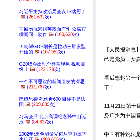
习近平主持政治局会议 IS瞎掰了
🖼️
(
261,632
次)
非诚勿扰宋祖英露面广州 众嘉宾
瞬间同一动作
🖼️
(
160,630
次)
！朝鲜GDP增长是拉动三胖发型
【人民报消息
开始的
🖼️
(
107,952
次)
己是党员，女嘉
G20峰会出现个异常现象 视频被
终止
🖼️
(
122,178
次)
看后想起另一
一个不可思议的新闻引发的深思
🖼️
(
211,767
次)
了！

巴黎恐袭 死伤近600 目标不是法
国
🖼️
(
209,689
次)
11月21日第
身广州为中国音
习马会后 北京高调纪念孙中山诞
辰
🖼️
(
84,617
次)
中国有种说法
2002年:黑色能量光束从空中罩下
来护江
🖼️
(
409,606
次)