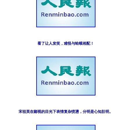
看了让人发笑，难怪与蛤蟆相配！
宋祖英在鄙视的目光下表情复杂愤懑，分明是心知肚明。