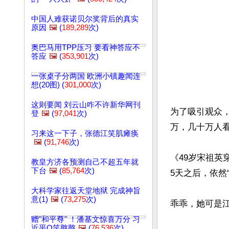
中国人难获诺贝尔奖背后的真实
原因
🖼️
(
189,289
次)
奥巴马用TPP压习 要看神答应不
答应
🖼️
(
353,901
次)
一张桌子分两国 欧洲小镇趣闻连
想(20图) (
301,000
次)
这则要闻 刘云山咋不许新华网刊
为了吸引观众
登
🖼️
(
97,041
次)
万，几十万人看
习来这一下子，张德江笑肌瘫痪
🖼️
(
91,746
次)
《49岁宋祖英
教皇方济各预测自己不超五年就
下台
🖼️
(
85,764
次)
5天之后，依然“
大科学家往返天堂地狱 完成神旨
意(1)
🖼️
(
73,275
次)
乖乖，她可是江
赠"和平尊" ！潘基文惊喜万分 习
近平Q笑憨憨
🖼️
(
76,536
次)