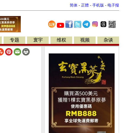
简体
-
正體
-
手机版
-
电子报
专题
寰宇
维权
视频
杂谈