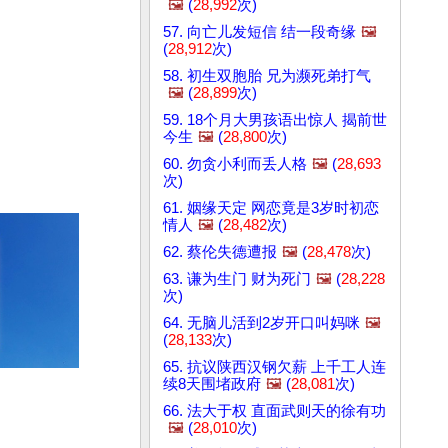
🖼️
(
28,992
次)
57. 向亡儿发短信 结一段奇缘
🖼️
(
28,912
次)
58. 初生双胞胎 兄为濒死弟打气
🖼️
(
28,899
次)
59. 18个月大男孩语出惊人 揭前世
今生
🖼️
(
28,800
次)
60. 勿贪小利而丢人格
🖼️
(
28,693
次)
61. 姻缘天定 网恋竟是3岁时初恋
情人
🖼️
(
28,482
次)
62. 蔡伦失德遭报
🖼️
(
28,478
次)
63. 谦为生门 财为死门
🖼️
(
28,228
次)
64. 无脑儿活到2岁开口叫妈咪
🖼️
(
28,133
次)
65. 抗议陕西汉钢欠薪 上千工人连
续8天围堵政府
🖼️
(
28,081
次)
66. 法大于权 直面武则天的徐有功
🖼️
(
28,010
次)