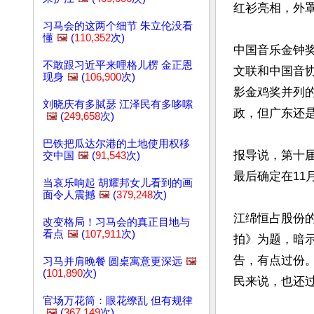
红衫亮相，外罩
习马会的这两个细节 朱立伦没看
懂
🖼️
(
110,352
次)
中国音乐金钟奖
不敢跟习近平来哩格儿楞 金正恩
文联和中国音
现身
🖼️
(
106,900
次)
影金鸡奖并列的
刘晓庆有多脦瑟 江泽民有多哆嗦
政，但广东还是
🖼️
(
249,658
次)
巴铁把瓜达尔港的土地使用权移
报导说，第十届
交中国
🖼️
(
91,543
次)
最后确定在11月
当哀乐响起 胡耀邦女儿看到的画
面令人震撼
🖼️
(
379,248
次)
江绵恒占股份
改变格局！习马会的真正目地与
看点
🖼️
(
107,911
次)
拍》为题，暗示
告，有点过份。
习马并肩晚餐 圆桌寓意更深远
🖼️
(
101,890
次)
民来说，也还过
官场万花筒：眼花缭乱 但有规律
🖼️
(
367,149
次)