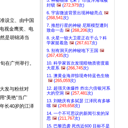
5. 神秘物体飞来了 印度洋海域被
封锁
🖼️
(
272,979
次)
6. 宇宙微波背景出现神秘亮点
🖼️
(
268,541
次)
批准设立、由中国
7. 推想行星的神秘 尼斯模型遭到
电视金鹰奖、电
致命一击
🖼️
(
268,206
次)
虽然是胡锦涛当
8. 火星一较大卫星正在干么？科
学家挺着急
🖼️
(
267,617
次)
9. 别有洞天的神秘地下王国
🖼️
(
267,435
次)
下旬在广州举行。
10. 科学家首次发现暗物质密度最
大星系
🖼️
(
266,745
次)
11. 澳黄金海岸惊现奇特蓝色生物
🖼️
(
265,059
次)
12. 超强天体爆炸 炸出六倍银河系
性大发与粉丝对
大的空洞
🖼️
(
257,481
次)
“美艳”当广
13. 刘晓庆有多脦瑟 江泽民有多哆
嗦
🖼️
(
249,658
次)
年长40岁的江泽
14. 一个不可思议的新闻引发的深
思
🖼️
(
211,767
次)
15. 巴黎恐袭 死伤近600 目标不是