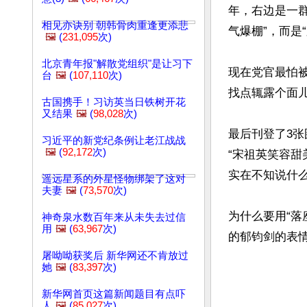
年，右边是一
相见亦诀别 朝韩骨肉重逢更添悲
气爆棚”，而是“
🖼️
(
231,095
次)
北京青年报"解散党组织"是让习下
现在党官最怕
台
🖼️
(
107,110
次)
找点辄露个面儿
古国携手！习访英当日铁树开花
又结果
🖼️
(
98,028
次)
最后刊登了3
习近平的新党纪条例让老江战战
🖼️
(
92,172
次)
“宋祖英笑容
实在不知说什么
遥远星系的外星怪物绑架了这对
夫妻
🖼️
(
73,570
次)
为什么要用“
神奇泉水数百年来从未失去过信
用
🖼️
(
63,967
次)
屠呦呦获奖后 新华网还不肯放过
她
🖼️
(
83,397
次)
新华网首页这篇新闻题目有点吓
人
🖼️
(
85,027
次)