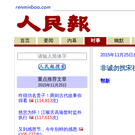
首页
要闻
内幕
时事
幽默
2015年11月25日
非诚勿扰宋
重点推荐文章
鄂新
2015年11月25日
咋得功名贵子！两则古代故事你
得看
🖼️
(
114,813
次)
慈悲为怀！江喉舌高瑜暂时监外
执行
🖼️
(
117,615
次)
又到感恩节，今年别样的感恩
🖼️
(
105,277
次)