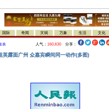
国际
奇闻
灾祸
万象
生活
文化
人气：
160,630
分享：
发表
祖英露面广州 众嘉宾瞬间同一动作(多图)