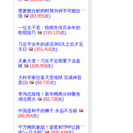
章家敦分析的时局为何不可能出
现
🖼️
(
83,955
次)
一位太子党：惊闻失传百余年的
歌唱技巧
🖼️
(
193,125
次)
习近平去年的讲话365天之后才见
天日
🖼️
(
351,416
次)
天象大变！习近平近期要下这盘
棋
🖼️
(
109,958
次)
大科学家往返天堂地狱 完成神旨
意(2)
🖼️
(
68,735
次)
李鸿忠险情！新华网两分钟聚焦
湖北两次
🖼️
(
82,738
次)
中国是和平的狮子 永远不当狼
🖼️
(
80,264
次)
千万网民参战！诺奖和TPP让路
的"一只大虾"
🖼️
(
500,424
次)