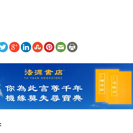
 
ww.renminbao.com/rmb/articles/2015/11/25/62480.html
: