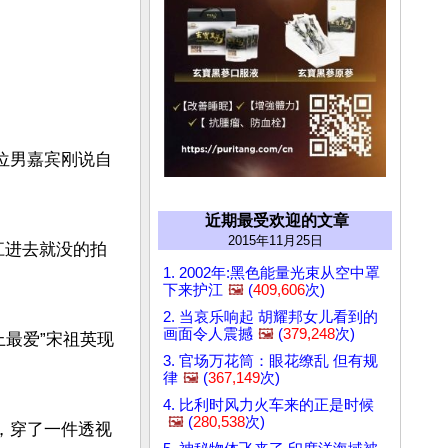
位男嘉宾刚说自
近期最受欢迎的文章
2015年11月25日
江进去就没的拍
1. 2002年:黑色能量光束从空中罩
下来护江
🖼️
(
409,606
次)
2. 当哀乐响起 胡耀邦女儿看到的
画面令人震撼
🖼️
(
379,248
次)
上最爱”宋祖英现
3. 官场万花筒：眼花缭乱 但有规
律
🖼️
(
367,149
次)
4. 比利时风力火车来的正是时候
🖼️
(
280,538
次)
，穿了一件透视