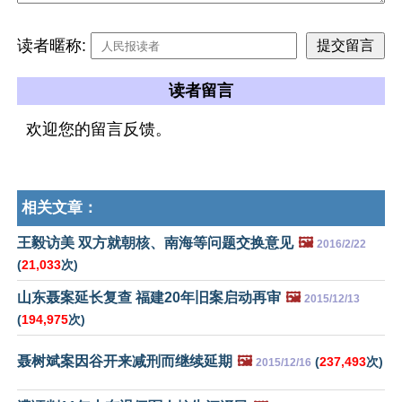
读者暱称:
读者留言
欢迎您的留言反馈。
相关文章：
王毅访美 双方就朝核、南海等问题交换意见
🖼️
2016/2/22
(
21,033
次)
山东聂案延长复查 福建20年旧案启动再审
🖼️
2015/12/13
(
194,975
次)
聂树斌案因谷开来减刑而继续延期
🖼️
(
237,493
次)
2015/12/16