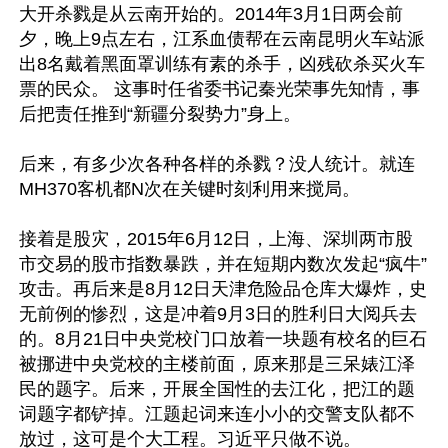
大开杀戮是从云南开始的。2014年3月1日两会前
夕，晚上9点左右，江系血债帮在云南昆明火车站派
出8名戴着黑面罩训练有素的杀手，凶残砍杀买火车
票的民众。 这事时任省委书记秦光荣事先知情，事
后把责任推到“新疆分裂势力”身上。

后来，有多少次各种各样的杀戮？没人统计。就连
MH370客机都N次在关键时刻利用来搅局。

接着是股灾，2015年6月12日，上海、深圳两市股
市交易的股市指数暴跌，并在短期内数次发起“疯牛”
攻击。再后来是8月12日天津危险品仓库大爆炸，史
无前例的惨烈，这是冲着9月3日的胜利日大阅兵去
的。8月21日中央党校门口放着一块题有校名的巨石
被挪进中央党校的主楼前面，原来那是三呆婊江泽
民的题字。后来，开展全国性的去江化，把江的题
词题字都铲掉。江题起词来连小小的交警支队都不
放过，这可是个大工程。习近平只做不说。
