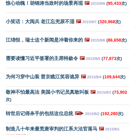
惊心动魄！胡锦涛当政时的场景再现
🖼️
(
95,433
次)
2015/9/8
小笑话：大阅兵 老江忘兜尿不湿
🖼️
(
320,968
次)
2015/9/7
江绵恒，瑞士这个新闻是冲着你来的
🖼️
(
86,658
次)
2015/9/6
需要读懂习近平签署的主席特赦令
🖼️
(
77,873
次)
2015/9/5
为何习穿中山装 普京瞧江笑容诡异
🖼️
(
109,644
次)
2015/9/4
敬神不怕最高法 美国小书记员真敢叫板
🖼️
(
73,902
2015/9/3
次)
转世后记得杀手的包括这位总统
🖼️▶️
(
192,280
次)
2015/9/2
制造几十年来最荒唐审判的江系大法官落马
🖼️
2015/9/1