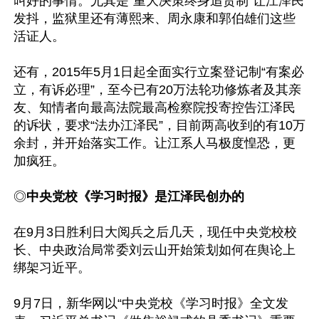
叫好的事情。尤其是“重大决策终身追责制”让江泽民
发抖，监狱里还有薄熙来、周永康和郭伯雄们这些
活证人。

还有，2015年5月1日起全面实行立案登记制“有案必
立，有诉必理”，至今已有20万法轮功修炼者及其亲
友、知情者向最高法院最高检察院投寄控告江泽民
的诉状，要求“法办江泽民”，目前两高收到的有10万
余封，并开始落实工作。让江系人马极度惶恐，更
加疯狂。

◎
中央党校《学习时报》是江泽民创办的
在9月3日胜利日大阅兵之后几天，现任中央党校校
长、中央政治局常委刘云山开始策划如何在舆论上
绑架习近平。

9月7日，新华网以“中央党校《学习时报》全文发