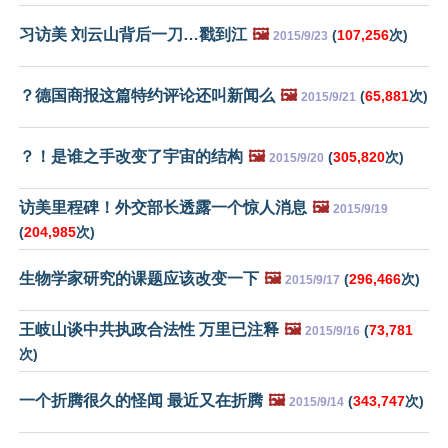
习访美 刘云山背后一刀…戳到江
🖼️
(
107,256
次)
2015/9/23
？德国商报这篇特约评论还叫新闻么
🖼️
(
65,881
次)
2015/9/21
？！是谁之手改变了宇宙的结构
🖼️
(
305,820
次)
2015/9/20
访美里程碑！外交部长透露一个惊人消息
🖼️
2015/9/19
(
204,985
次)
生物学家研究的课题应该改变一下
🖼️
(
296,466
次)
2015/9/17
王岐山谈中共执政合法性 万里已注释
🖼️
(
73,781
2015/9/16
次)
一个折腾很久的怪闻 最近又在折腾
🖼️
(
343,747
次)
2015/9/14