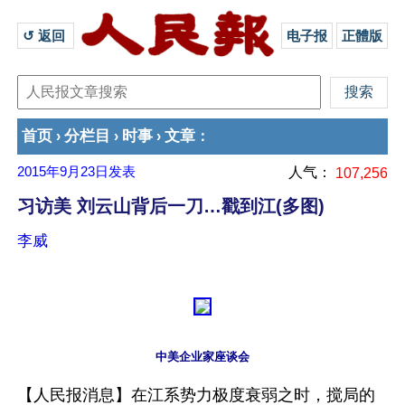
↺ 返回 
电子报
正體版
首页
分栏目
时事
文章
›
›
›
：
2015年9月23日
发表
人气：
107,256
习访美 刘云山背后一刀…戳到江(多图)
李威
中美企业家座谈会
【人民报消息】在江系势力极度衰弱之时，搅局的