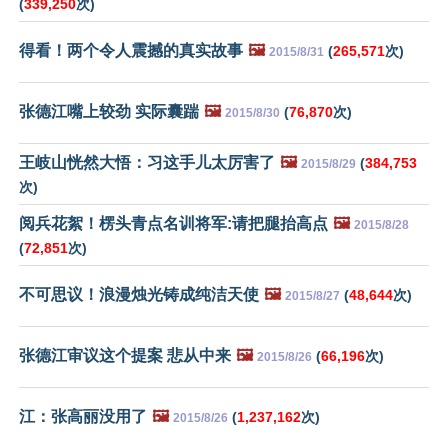
(
339,250
次)
得看！两个令人震撼的真实故事
🖼️
(
265,571
次)
2015/8/31
张德江嘴上较劲 实际囊踹
🖼️
(
76,870
次)
2015/8/30
王岐山恍然大悟：习这手儿太厉害了
🖼️
(
384,753
2015/8/29
次)
阅兵花絮！楞头青点名训将军:请把腿抬高点
🖼️
2015/8/28
(
72,851
次)
不可思议！浪漫烛光铸成纯洁天使
🖼️
(
48,644
次)
2015/8/27
张德江审议这个提案 悲从中来
🖼️
(
66,196
次)
2015/8/26
江：张高丽没用了
🖼️
(
1,237,162
次)
2015/8/26