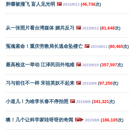
肿瘤被撞飞 盲人见光明
🖼️
(
46,736
次)
2015/9/13
从一张照片看台湾媒体 媚共反习
🖼️
(
81,648
次)
2015/9/12
冤魂索命！重庆劳教局长逃命坠楼亡
🖼️
(
80,465
次)
2015/9/11
最高检这一举动 江泽民回外地难
🖼️
(
357,597
次)
2015/9/10
习与前任不一样 宋祖英妖不起来
🖼️
(
97,250
次)
2015/9/9
小道儿！为啥李长春不停拍照
🖼️
(
341,321
次)
2015/9/8
噢！几个让科学家哇呀呀的奇闻
🖼️▶️
(
186,105
次)
2015/9/8