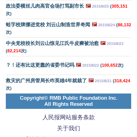
政法委横丝儿肉高官会场打骂副市长
🖼️
(
305,151
2015/8/25
次)
蛙字校牌挪进党校 刘云山制造世界奇闻
🖼️
(
86,132
2015/8/24
次)
中央党校校长刘云山惊见江氏牛皮癣被治愈
🖼️
2015/8/23
(
82,214
次)
？！还有比这更蠢的省委书记吗
🖼️
(
100,652
次)
2015/8/22
救灾的广州房管局长咋英雄4年就栽了
🖼️
(
318,424
2015/8/21
次)
Copyright© RMB Public Foundation Inc.
All Rights Reserved
人民报网站服务条款
关于我们