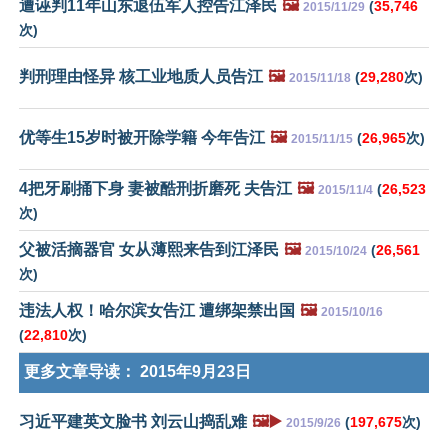
遭诬判11年山东退伍军人控告江泽民
🖼️
(
35,746
2015/11/29
次)
判刑理由怪异 核工业地质人员告江
🖼️
(
29,280
次)
2015/11/18
优等生15岁时被开除学籍 今年告江
🖼️
(
26,965
次)
2015/11/15
4把牙刷捅下身 妻被酷刑折磨死 夫告江
🖼️
(
26,523
2015/11/4
次)
父被活摘器官 女从薄熙来告到江泽民
🖼️
(
26,561
2015/10/24
次)
违法人权！哈尔滨女告江 遭绑架禁出国
🖼️
2015/10/16
(
22,810
次)
更多文章导读：
2015年9月23日
习近平建英文脸书 刘云山捣乱难
🖼️▶️
(
197,675
次)
2015/9/26