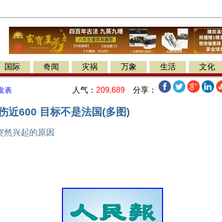
国际
奇闻
灾祸
万象
生活
文化
人气：
209,689
分享：
发表
伤近600 目标不是法国(多图)
突然兴起的原因