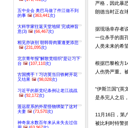
严格，因此暴
五中全会 奥巴马做了件江做不到
朗德当时正在球
的事
🖼️
(
363,441
次)
大科学家往返天堂地狱 完成神旨
据现场幸存者
意(3)
🖼️
(
66,467
次)
一位杀手的面孔
相见亦诀别 朝韩骨肉重逢更添悲
人类未来的希望
🖼️
(
231,095
次)
北京青年报"解散党组织"是让习下
根据巴黎检方1
台
🖼️
(
107,110
次)
人伤势严重。被称
古国携手！习访英当日铁树开花
又结果
🖼️
(
98,028
次)
“伊斯兰国”(
习近平的新党纪条例让老江战战
🖼️
(
92,172
次)
是杀完人之后
遥远星系的外星怪物绑架了这对
夫妻
🖼️
(
73,570
次)
11月16日，
神奇泉水数百年来从未失去过信
被比利时特警抓
用
🖼️
(
63,967
次)