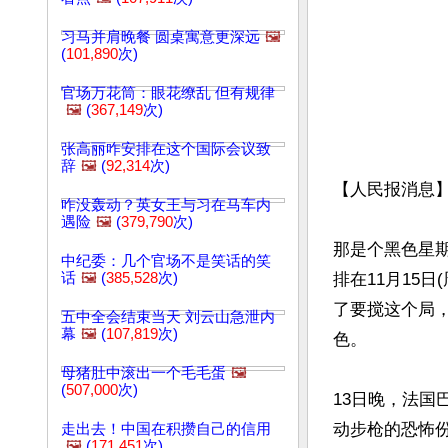
习马并肩晚餐 圆桌寓意更深远
🖼️
(
101,890
次)
官场万花筒：眼花缭乱 但有规律
🖼️
(
367,149
次)
张高丽咋安排在这个国际会议致
辞
🖼️
(
92,314
次)
【人民报消息】2
咋没轰动？英女王与习在马车内
遇险
🖼️
(
379,790
次)
那是个黑色星
中纪委：几个官场不是笑话的笑
话
🖼️
(
385,528
次)
排在11月15
了要搅这个局，
五中全会结束当天 刘云山急泄内
幕
🖼️
(
107,819
次)
色。

母猪肚中滚出一个毛毛蛋
🖼️
(
507,000
次)
13日晚，法国
动步枪的恐怖
走出去！中国在积攒自己的信用
🖼️
(
171,451
次)