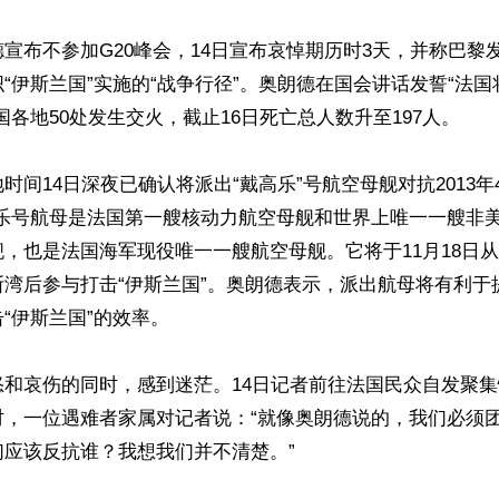
宣布不参加G20峰会，14日宣布哀悼期历时3天，并称巴黎
“伊斯兰国”实施的“战争行径”。奥朗德在国会讲话发誓“法
国各地50处发生交火，截止16日死亡总人数升至197人。

时间14日深夜已确认将派出“戴高乐”号航空母舰对抗2013年
高乐号航母是法国第一艘核动力航空母舰和世界上唯一一艘非
，也是法国海军现役唯一一艘航空母舰。它将于11月18日从
斯湾后参与打击“伊斯兰国”。奥朗德表示，派出航母将有利于
“伊斯兰国”的效率。

怒和哀伤的同时，感到迷茫。14日记者前往法国民众自发聚
时，一位遇难者家属对记者说：“就像奥朗德说的，我们必须
应该反抗谁？我想我们并不清楚。”
