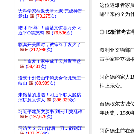
这位遇难者家
大科学家往返天堂地狱 完成神旨
哪里来的？为
意(1)
🖼️
(
73,275
次)
赠"和平尊" ！潘基文惊喜万分 习
◎ 
IS斩首考
近平Q笑憨憨
🖼️
(
76,536
次)
临离开美国时，教宗终于发火了
🖼️▶️
(
212,996
次)
叙利亚文物部门
古学家哈立德-
一个奇梦！家中成了天然聚宝盆
🖼️
(
58,431
次)
阿萨德的家人
没戏！刘云山李鸿忠合伙儿玩王
岐山
🖼️
(
88,989
次)
柱上示众。

朱镕基的遭遇！习近平联大脱稿
演讲意义惊人
🖼️
(
396,329
次)
台德穆尔古城位
习近平建英文脸书 刘云山捣乱难
年历史，198
🖼️▶️
(
197,675
次)
习访美 刘云山背后一刀…戳到江
阿萨德生前在
🖼️
(
107,256
次)