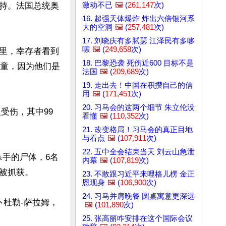
激动不已
🖼️
(
261,147
次)
持。法国总统奥
16. 超强天体爆炸 炸出六倍银河系
大的空洞
🖼️
(
257,481
次)
17. 刘晓庆有多脦瑟 江泽民有多哆
嗦
🖼️
(
249,658
次)
里，幸存者看到
18. 巴黎恐袭 死伤近600 目标不是
儿童，因为他们是
法国
🖼️
(
209,689
次)
19. 走出去！中国在积攒自己的信
用
🖼️
(
171,451
次)
20. 习马会的这两个细节 朱立伦没
受伤，其中99
看懂
🖼️
(
110,352
次)
21. 改变格局！习马会的真正目地
与看点
🖼️
(
107,911
次)
22. 五中全会结束当天 刘云山急泄
杀手的尸体，6名
内幕
🖼️
(
107,819
次)
抓获。

23. 不敢跟习近平来哩格儿楞 金正
恩现身
🖼️
(
106,900
次)
24. 习马并肩晚餐 圆桌寓意更深远
卜杜勒-萨拉姆，
🖼️
(
101,890
次)
25. 张高丽咋安排在这个国际会议