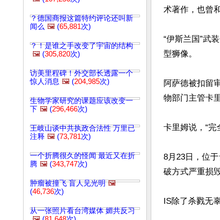
术著作，也曾和
？德国商报这篇特约评论还叫新
闻么
🖼️
(
65,881
次)
“伊斯兰国”武
？！是谁之手改变了宇宙的结构
型狮像。

🖼️
(
305,820
次)
访美里程碑！外交部长透露一个
惊人消息
🖼️
(
204,985
次)
阿萨德被扣留
物部门主管卡里
生物学家研究的课题应该改变一
下
🖼️
(
296,466
次)
卡里姆说，“完
王岐山谈中共执政合法性 万里已
注释
🖼️
(
73,781
次)
一个折腾很久的怪闻 最近又在折
8月23日，位
腾
🖼️
(
343,747
次)
破方式严重损毁
肿瘤被撞飞 盲人见光明
🖼️
(
46,736
次)
IS除了杀戮无
从一张照片看台湾媒体 媚共反习
🖼️
(
81,648
次)