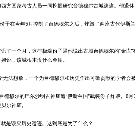
西方国家考古人员一同挖掘研究台德穆尔古城遗迹。他退休已经
装份子在今年5月控制了台德穆尔之后，炸毁了两座古代伊斯
审讯了一个月，这些极端份子逼他说出古城台德穆尔的“金库”
姆说，该城根本没什么金库。

全无法想象，一个为台德穆尔和历史作出可敬贡献的学者会被斩
于台德穆尔的巴尔沙明古神庙遭“伊斯兰国”武装份子炸毁。8月3
贝尔神庙。

辜就是毁灭历史遗迹。这到底是为了什么？
