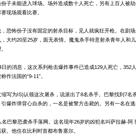
恐份子未能进入球场。场外造成数十人死亡，另有上百人被劫
赛现场观看比赛。

说，恐怖份子没有固定的射杀目标，见人就疯狂开枪。在剧场
，大约20至25岁，面无表情。魔鬼杀手特意射杀青年人和
。

4日的消息，这次系列枪击爆炸事件已造成129人死亡，352人
作法国的“9-11”。

英文缩写为IS)认领这次屠杀，说派出了8名杀手。巴黎找到7名
，引爆炸弹背心自杀的，一名是被警方击毙的。另有一名在逃被
第八名巴黎恐袭杀手落网。这名现年26岁的凶犯名叫萨拉赫-阿
获。他住在比利时首都布鲁塞尔。
