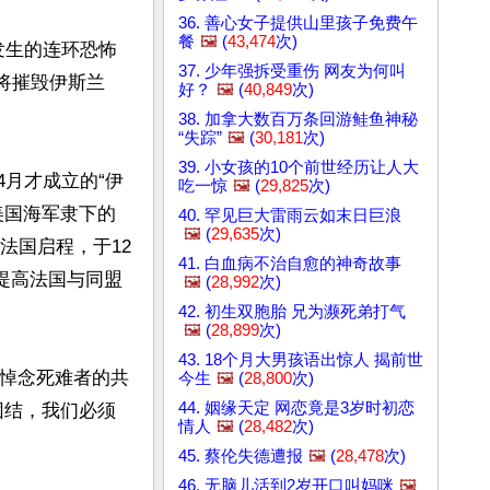
36. 善心女子提供山里孩子免费午
餐
🖼️
(
43,474
次)
发生的连环恐怖
37. 少年强拆受重伤 网友为何叫
国将摧毁伊斯兰
好？
🖼️
(
40,849
次)
38. 加拿大数百万条回游鲑鱼神秘
“失踪”
🖼️
(
30,181
次)
39. 小女孩的10个前世经历让人大
4月才成立的“伊
吃一惊
🖼️
(
29,825
次)
美国海军隶下的
40. 罕见巨大雷雨云如末日巨浪
🖼️
(
29,635
次)
法国启程，于12
41. 白血病不治自愈的神奇故事
提高法国与同盟
🖼️
(
28,992
次)
42. 初生双胞胎 兄为濒死弟打气
🖼️
(
28,899
次)
43. 18个月大男孩语出惊人 揭前世
集悼念死难者的共
今生
🖼️
(
28,800
次)
44. 姻缘天定 网恋竟是3岁时初恋
团结，我们必须
情人
🖼️
(
28,482
次)
45. 蔡伦失德遭报
🖼️
(
28,478
次)
46. 无脑儿活到2岁开口叫妈咪
🖼️