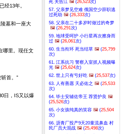
死 夫告江
🖼️
(
26,523
次)
13年。 

57. 父亲梦见空难 俄国空少辞职逃
过死劫
🖼️
(
26,333
次)
58. 父亲在二十多岁时做过的奇梦
兰陵墓和一座大
🖼️
(
26,291
次)
59. 地球受呵护 小行星再次擦身而
过
🖼️
(
26,061
次)
60. 生当衔环 死当结草
🖼️
(
25,799
在哪里。现任文
次)
61. 江系抗习 警察入室抓人视频曝
光
🖼️
(
25,624
次)
62. 世上只有亏好吃
🖼️
(
25,537
次)
首。” 

63. 人有善愿 天必佑之
🖼️
(
25,533
次)
0日，IS又以爆
64. 毕士安辅佐帝王 荐贤护良
🖼️
(
25,526
次)
65. 小女孩纯真的笑容
🖼️
(
25,504
次)
66. 沥青厂投产9天20童流鼻血 村
民厂员大混战
🖼️
(
25,498
次)