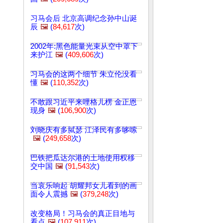
习马会后 北京高调纪念孙中山诞
辰
🖼️
(
84,617
次)
2002年:黑色能量光束从空中罩下
来护江
🖼️
(
409,606
次)
习马会的这两个细节 朱立伦没看
懂
🖼️
(
110,352
次)
不敢跟习近平来哩格儿楞 金正恩
现身
🖼️
(
106,900
次)
刘晓庆有多脦瑟 江泽民有多哆嗦
🖼️
(
249,658
次)
巴铁把瓜达尔港的土地使用权移
交中国
🖼️
(
91,543
次)
当哀乐响起 胡耀邦女儿看到的画
面令人震撼
🖼️
(
379,248
次)
改变格局！习马会的真正目地与
看点
🖼️
(
107,911
次)