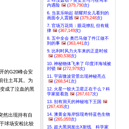
5. 咋没轰动？英女王与习在马车
内遇险
🖼️
(
379,790
次)
6. 当哀乐响起 胡耀邦女儿看到的
画面令人震撼
🖼️
(
379,248
次)
7. 官场万花筒：眼花缭乱 但有规
律
🖼️
(
367,149
次)
8. 五中全会 奥巴马做了件江做不
到的事
🖼️
(
363,441
次)
9. 比利时风力火车来的正是时候
🖼️
(
280,538
次)
10. 神秘物体飞来了 印度洋海域被
封锁
🖼️
(
272,979
次)
的G20峰会安
11. 宇宙微波背景出现神秘亮点
机前往土耳其。为
🖼️
(
268,541
次)
上变成了泣血的黑
12. 火星一较大卫星正在干么？科
学家挺着急
🖼️
(
267,617
次)
13. 别有洞天的神秘地下王国
🖼️
(
267,435
次)
14. 澳黄金海岸惊现奇特蓝色生物
地突然出现持有自
🖼️
(
265,059
次)
于球场安检比较
15. 超大黑洞发出X射线 科学家