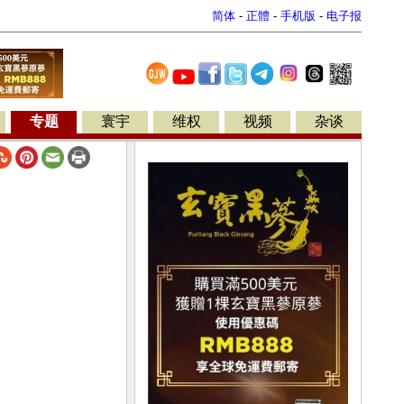
简体
-
正體
-
手机版
-
电子报
专题
寰宇
维权
视频
杂谈