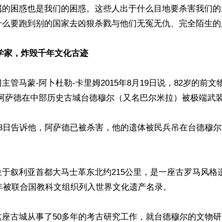
属的困惑也是我们的困惑。这些人出于什么目地要杀害我们的
什么要跑到别的国家去凶狠杀戮与他们无冤无仇、完全陌生的人
古学家，炸毁千年文化古迹
主管马蒙-阿卜杜勒-卡里姆2015年8月19日说，82岁的前
阿萨德在中部历史古城台德穆尔（又名巴尔米拉）被极端武装I
18日告诉他，阿萨德已被杀害，他的遗体被民兵吊在台德穆
于叙利亚首都大马士革东北约215公里，是一座古罗马风格遗
0年被联合国教科文组织列入世界文化遗产名录。 

这座古城从事了50多年的考古研究工作，就台德穆尔的文物