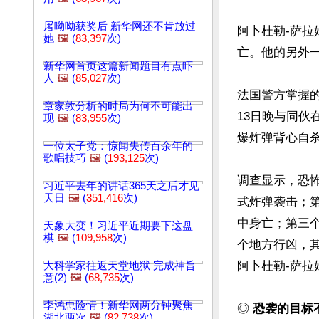
屠呦呦获奖后 新华网还不肯放过
阿卜杜勒-萨拉
她
🖼️
(
83,397
次)
亡。他的另外
新华网首页这篇新闻题目有点吓
人
🖼️
(
85,027
次)
法国警方掌握
章家敦分析的时局为何不可能出
13日晚与同伙
现
🖼️
(
83,955
次)
爆炸弹背心自杀
一位太子党：惊闻失传百余年的
歌唱技巧
🖼️
(
193,125
次)
调查显示，恐
习近平去年的讲话365天之后才见
天日
🖼️
(
351,416
次)
式炸弹袭击；
中身亡；第三
天象大变！习近平近期要下这盘
棋
🖼️
(
109,958
次)
个地方行凶，
阿卜杜勒-萨拉
大科学家往返天堂地狱 完成神旨
意(2)
🖼️
(
68,735
次)
李鸿忠险情！新华网两分钟聚焦
◎ 
恐袭的目标
湖北两次
🖼️
(
82,738
次)