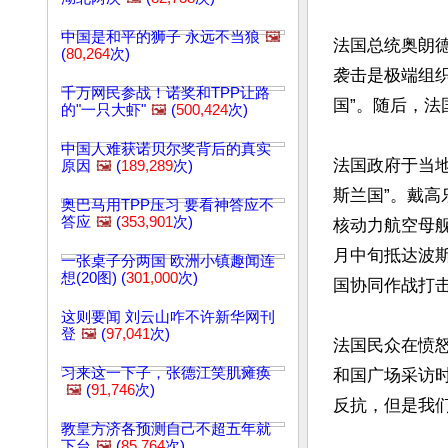
中国是和平的狮子 永远不当狼
🖼️
法国总统奥朗德
(
80,264
次)
袭击是极端组织
千万网民参战！诺奖和TPP让路
国”。随后，法
的"一只大虾"
🖼️
(
500,424
次)
中国人难获诺贝尔奖背后的真实
法国政府于当地
原因
🖼️
(
189,289
次)
斯兰国”。戴
奥巴马用TPP压习 要看神答应不
答应
🖼️
(
353,901
次)
核动力航空母舰
月中旬抵达波
一张桌子分两国 欧洲小镇趣闻连
想(20图) (
301,000
次)
国协同作战打击
这则要闻 刘云山咋不许新华网刊
登
🖼️
(
97,041
次)
法国民众在愤
习来这一下子，张德江笑肌瘫痪
和国广场采访
🖼️
(
91,746
次)
反抗，但是我们
教皇方济各预测自己不超五年就
下台
🖼️
(
85,764
次)