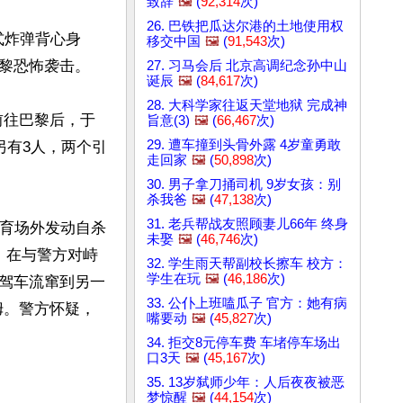
致辞
🖼️
(
92,314
次)
26. 巴铁把瓜达尔港的土地使用权
式炸弹背心身
移交中国
🖼️
(
91,543
次)
黎恐怖袭击。

27. 习马会后 北京高调纪念孙中山
诞辰
🖼️
(
84,617
次)
28. 大科学家往返天堂地狱 完成神
前往巴黎后，于
旨意(3)
🖼️
(
66,467
次)
29. 遭车撞到头骨外露 4岁童勇敢
另有3人，两个引
走回家
🖼️
(
50,898
次)
30. 男子拿刀捅司机 9岁女孩：别
杀我爸
🖼️
(
47,138
次)
31. 老兵帮战友照顾妻儿66年 终身
体育场外发动自杀
未娶
🖼️
(
46,746
次)
，在与警方对峙
32. 学生雨天帮副校长擦车 校方：
学生在玩
🖼️
(
46,186
次)
驾车流窜到另一
33. 公仆上班嗑瓜子 官方：她有病
姆。警方怀疑，
嘴要动
🖼️
(
45,827
次)
34. 拒交8元停车费 车堵停车场出
口3天
🖼️
(
45,167
次)
35. 13岁弑师少年：人后夜夜被恶
梦惊醒
🖼️
(
44,154
次)