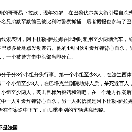
姆的哥哥易卜拉欣，现年31岁，在巴黎伏尔泰大街引爆自杀
一名兄弟默罕默德已被比利时警察抓捕，后者据报也参与了巴
的线索表明，阿卜杜勒-萨拉姆在比利时租用至少两辆汽车，
在巴黎多处地点发动袭击。他的4名同伙引爆炸弹背心自杀，
，一个被警方击中头部当即死亡。

怖分子分3个小组分头行事。第一个小组至少3人，在法兰西
第二个小组至少3人，在巴塔克兰剧院劫持人质，杀死近百人
个小组至少两人，袭击目标为餐馆和酒吧，在一个地方作案后
其中一人引爆炸弹背心自杀，另一人据信就是阿卜杜勒-萨拉
姆在作案途中下车，而后乘坐别的车辆逃离巴黎。

不是法国