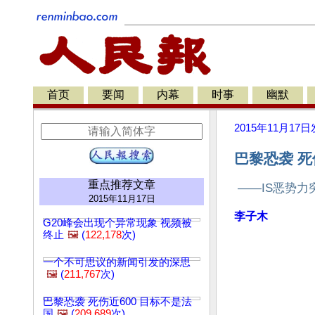
首页
要闻
内幕
时事
幽默
2015年11月17日
巴黎恐袭 死
重点推荐文章
——IS恶势力
2015年11月17日
李子木
G20峰会出现个异常现象 视频被
终止
🖼️
(
122,178
次)
一个不可思议的新闻引发的深思
🖼️
(
211,767
次)
巴黎恐袭 死伤近600 目标不是法
国
🖼️
(
209,689
次)