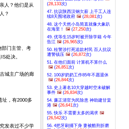
(
28,133
次)
亲人？他们是从
47. 抗议陕西汉钢欠薪 上千工人连
？

续8天围堵政府
🖼️
(
28,081
次)
48. 这个天然小岛简直就像大象趴
在海里！
🖼️
(
27,250
次)
49. 优等生15岁时被开除学籍 今年
告江
🖼️
(
26,965
次)
文物部门主管、考
50. 桂警涉打死追款村民 百人抗议
遭警镇压
🖼️
(
26,872
次)
S处决。

51. 在他们面前 计算机不算什么
🖼️
(
26,851
次)
尔古城主广场的廊
52. 100岁奶奶工作85年不愿退休
🖼️
(
26,844
次)
53. 史上著名10大穿越时空未破解
事件
🖼️
(
26,834
次)
址，有2000多
54. 廉正清官为民除患 神助建甘棠
港
🖼️
(
26,641
次)
55. 快乐 不需要太多的渴求
🖼️
(
26,542
次)
56. 4把牙刷捅下身 妻被酷刑折磨
研究发表过不少学