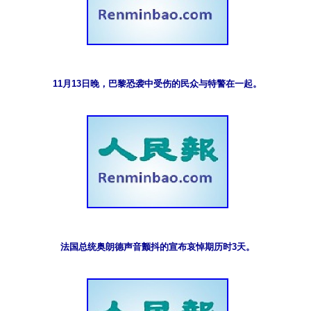
11月13日晚，巴黎恐袭中受伤的民众与特警在一起。
法国总统奥朗德声音颤抖的宣布哀悼期历时3天。