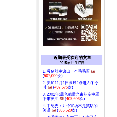
近期最受欢迎的文章
2015年11月17日
1. 母猪肚中滚出一个毛毛蛋
🖼️
(
507,000
次)
2. 美加11月1日凌晨2点进入冬令
时
🖼️
(
497,575
次)
3. 2002年:黑色能量光束从空中罩
下来护江
🖼️
(
409,606
次)
4. 中纪委：几个官场不是笑话的
笑话
🖼️
(
385,528
次)