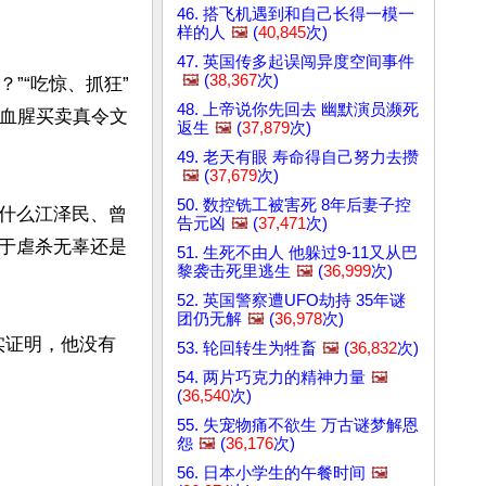
46. 搭飞机遇到和自己长得一模一
样的人
🖼️
(
40,845
次)
47. 英国传多起误闯异度空间事件
🖼️
(
38,367
次)
”“吃惊、抓狂”
48. 上帝说你先回去 幽默演员濒死
的血腥买卖真令文
返生
🖼️
(
37,879
次)
49. 老天有眼 寿命得自己努力去攒
🖼️
(
37,679
次)
50. 数控铣工被害死 8年后妻子控
什么江泽民、曾
告元凶
🖼️
(
37,471
次)
于虐杀无辜还是
51. 生死不由人 他躲过9-11又从巴
黎袭击死里逃生
🖼️
(
36,999
次)
52. 英国警察遭UFO劫持 35年谜
团仍无解
🖼️
(
36,978
次)
实证明，他没有
53. 轮回转生为牲畜
🖼️
(
36,832
次)
54. 两片巧克力的精神力量
🖼️
(
36,540
次)
55. 失宠物痛不欲生 万古谜梦解恩
怨
🖼️
(
36,176
次)
56. 日本小学生的午餐时间
🖼️