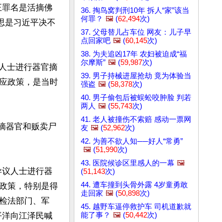
正罪名是活摘佛
36. 掏鸟窝判刑10年 拆人“家”该当
何罪？
🖼️
(
62,494
次)
思是习近平决不
37. 父母替儿占车位 网友：儿子早
点回家吧
🖼️
(
60,145
次)
38. 为夫追凶17年 农妇被迫成“福
尔摩斯”
🖼️
(
59,987
次)
议人士进行器官摘
39. 男子持械进屋抢劫 竟为体验当
应政策，是当时
强盗
🖼️
(
58,378
次)
40. 男子偷包后被蜈蚣咬肿脸 判若
两人
🖼️
(
55,743
次)
41. 老人被撞伤不索赔 感动一票网
活摘器官和贩卖尸
友
🖼️
(
52,962
次)
42. 为善不欲人知──好人“常勇”
🖼️
(
51,990
次)
43. 医院候诊区里感人的一幕
🖼️
异议人士进行器
(
51,143
次)
44. 遭车撞到头骨外露 4岁童勇敢
政策，特别是得
走回家
🖼️
(
50,898
次)
检法部门、军
45. 越野车逼停救护车 司机道歉就
能了事？
🖼️
(
50,442
次)
平洋向江泽民喊