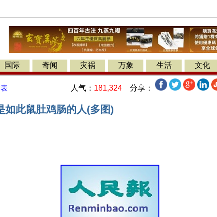
国际
奇闻
灾祸
万象
生活
文化
人气：
181,324
分享：
发表
是如此鼠肚鸡肠的人(多图)