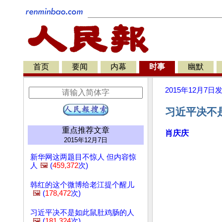
首页
要闻
内幕
时事
幽默
2015年12月7日
习近平决不
重点推荐文章
肖庆庆
2015年12月7日
新华网这两题目不惊人 但内容惊
人
🖼️
(
459,372
次)
韩红的这个微博给老江提个醒儿
🖼️
(
178,472
次)
习近平决不是如此鼠肚鸡肠的人
🖼️
(
181,324
次)