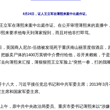
8月24日，证人王立军在薄熙来案中出庭作证。
人王立军在薄熙来案中出庭作证。在公开审理薄熙来的直播中
薄熙来要求他每天到薄家报到，而且对他非打即骂。

月15日，英国商人尼尔-伍德被发现死于重庆南山丽景度假酒店
把贩卖尸体的1400万英镑中介费付给他，谷开来赖账，于
军去向薄熙来汇报，薄狠狠照王立军脸上“突然一拳，打的我
月召开十八大，习近平接任党总书记和中共军委主席；2013年3
主席和国家军委主席。

22日上午，原中共中央政治局委员、重庆市委书记薄熙来以“涉