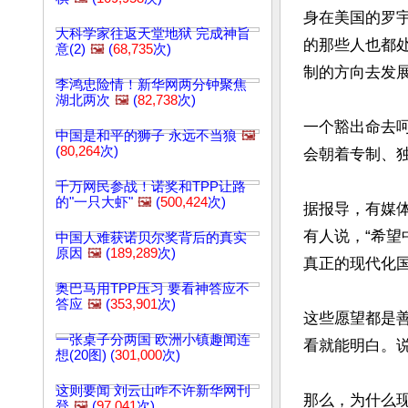
身在美国的罗
大科学家往返天堂地狱 完成神旨
的那些人也都
意(2)
🖼️
(
68,735
次)
制的方向去发展
李鸿忠险情！新华网两分钟聚焦
湖北两次
🖼️
(
82,738
次)
一个豁出命去
中国是和平的狮子 永远不当狼
🖼️
(
80,264
次)
会朝着专制、独
千万网民参战！诺奖和TPP让路
的"一只大虾"
🖼️
(
500,424
次)
据报导，有媒
有人说，“希
中国人难获诺贝尔奖背后的真实
原因
🖼️
(
189,289
次)
真正的现代化国
奥巴马用TPP压习 要看神答应不
答应
🖼️
(
353,901
次)
这些愿望都是
一张桌子分两国 欧洲小镇趣闻连
看就能明白。说
想(20图) (
301,000
次)
这则要闻 刘云山咋不许新华网刊
那么，为什么
登
🖼️
(
97,041
次)