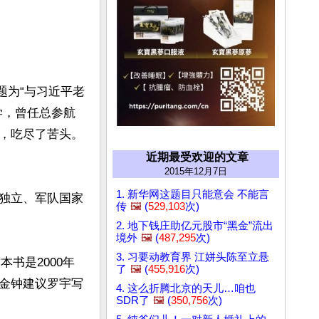
题为“与习近平老
学，曾任总参航
，吃尽了苦头。
近期最受欢迎的文章
2015年12月7日
1. 新华网这题目只能意会 不能言
独立、军队国家
传
🖼️
(
529,103
次)
2. 地下钱庄助亿元股市“黑金”流出
境外
🖼️
(
487,295
次)
3. 习要动教育界 江姘头陈至立悬
书是2000年
了
🖼️
(
455,916
次)
金钟建议罗宇写
4. 这么折腾北京的天儿…咱也
SDR了
🖼️
(
350,756
次)