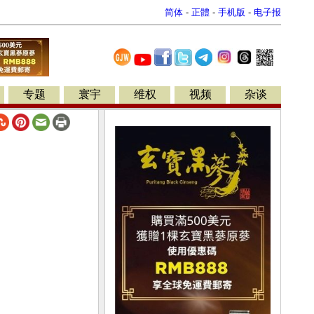
简体
-
正體
-
手机版
-
电子报
专题
寰宇
维权
视频
杂谈