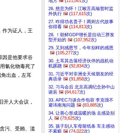
地方
🖼️
(
121,001
次)
26. 慈悲为怀！江喉舌高瑜暂时监
外执行
🖼️
(
117,615
次)
27. 咋得功名贵子！两则古代故事
你得看
🖼️
(
114,813
次)
，作为证人，王
28. ！朝鲜GDP增长是拉动三胖发
型开始的
🖼️
(
107,952
次)
29. 又到感恩节，今年别样的感恩
🖼️
(
105,277
次)
，原因是他要求谷
30. 土耳其击落经济伙伴的战机动
机蹊跷
🖼️
(
92,834
次)
是用氰化物毒死了
31. 习近平对非洲全天候朋友的经
嘴角出血，左耳
典语录
🖼️
(
91,858
次)
32. 习马会后 北京高调纪念孙中山
诞辰
🖼️
(
84,617
次)
33. APEC习谈合作包容 李克强不
月召开人大会议，
避讳南海问题
🖼️
(
83,885
次)
34. 让善心形成温暖的场 去感染别
人
🖼️
(
79,625
次)
35. 孩子刮人车母留纸条 车主感动
嫌贪污、受贿、滥
不索赔
🖼️
(
74,022
次)