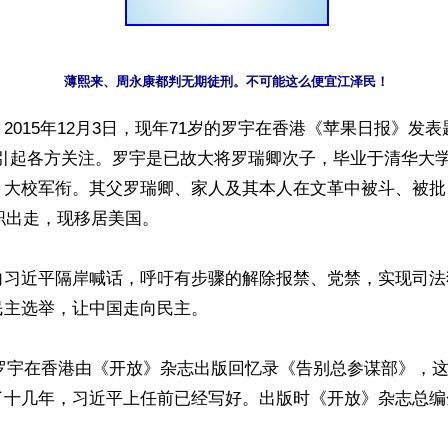
薄熙来、周永康都判无期徒刑。不可能这么便宜江泽民！
2015年12月3日，现年71岁的罗宇在香港《苹果日报》发表
，引起各方关注。罗宇是已故大将罗瑞卿次子，毕业于清华大
，大校军衔。其父罗瑞卿、家人及其本人在文革中被斗、被批
辞职出走，现移居美国。

向习近平隔岸喊话，呼吁有步骤的解除报禁、党禁，实现司法
主选举，让中国走向民主。

月，罗宇在香港由《开放》杂志出版回忆录《告别总参谋部》，这本
了十几年，习近平上任前已经写好。出版时《开放》杂志总编