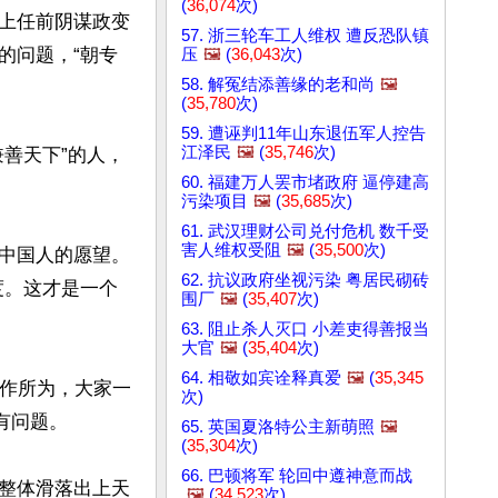
(
36,074
次)
上任前阴谋政变
57. 浙三轮车工人维权 遭反恐队镇
的问题，“朝专
压
🖼️
(
36,043
次)
58. 解冤结添善缘的老和尚
🖼️
(
35,780
次)
59. 遭诬判11年山东退伍军人控告
江泽民
🖼️
(
35,746
次)
善天下”的人，
60. 福建万人罢市堵政府 逼停建高
污染项目
🖼️
(
35,685
次)
61. 武汉理财公司兑付危机 数千受
害人维权受阻
🖼️
(
35,500
次)
中国人的愿望。
62. 抗议政府坐视污染 粤居民砌砖
度。这才是一个
围厂
🖼️
(
35,407
次)
63. 阻止杀人灭口 小差吏得善报当
大官
🖼️
(
35,404
次)
64. 相敬如宾诠释真爱
🖼️
(
35,345
所作所为，大家一
次)
问题。

65. 英国夏洛特公主新萌照
🖼️
(
35,304
次)
66. 巴顿将军 轮回中遵神意而战
整体滑落出上天
🖼️
(
34,523
次)