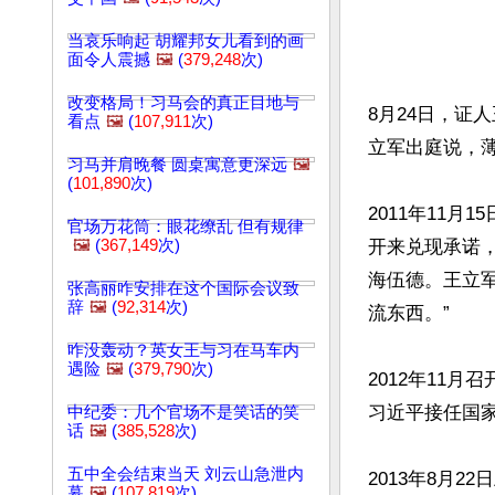
当哀乐响起 胡耀邦女儿看到的画
面令人震撼
🖼️
(
379,248
次)
改变格局！习马会的真正目地与
8月24日，证
看点
🖼️
(
107,911
次)
立军出庭说，
习马并肩晚餐 圆桌寓意更深远
🖼️
(
101,890
次)
2011年11
官场万花筒：眼花缭乱 但有规律
🖼️
(
367,149
次)
开来兑现承诺，
海伍德。王立
张高丽咋安排在这个国际会议致
辞
🖼️
(
92,314
次)
流东西。”

咋没轰动？英女王与习在马车内
遇险
🖼️
(
379,790
次)
2012年11
习近平接任国家
中纪委：几个官场不是笑话的笑
话
🖼️
(
385,528
次)
五中全会结束当天 刘云山急泄内
2013年8月
幕
🖼️
(
107,819
次)