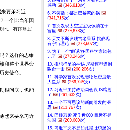
5. 纯爷们儿！一对新人婚礼上的
感动
🖼️
(
346,818
次)
熙来要杀习近
6. 不笑话：都是巴黎惹的祸
🖼️
(
341,716
次)
？一个比当年国
7. 首次发现太空宝宝极像躺在子
步地、有序地民
宫里
🖼️
(
279,678
次)
8. 天文不断发现古老星系 挑战现
有宇宙理论
🖼️
(
278,607
次)
9. 为了一个“假说”多国科学家烧包
吗？这样的思维
儿了
🖼️
(
278,246
次)
族和整个世界命
10. 推想行星的神秘 尼斯模型遭到
致命一击
🖼️
(
268,206
次)
历史使命。

11. 科学家首次发现暗物质密度最
大星系
🖼️
(
266,745
次)
12. 习近平主持政治局会议 IS瞎掰
刨根问底，也能
了
🖼️
(
261,632
次)
13. 一个不可思议的新闻引发的深
思
🖼️
(
211,767
次)
14. 巴黎恐袭 死伤近600 目标不是
薄熙来要杀习近
法国
🖼️
(
209,689
次)
15. 习近平决不是如此鼠肚鸡肠的