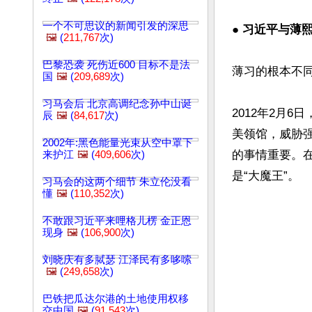
一个不可思议的新闻引发的深思
● 
习近平与薄
🖼️
(
211,767
次)
巴黎恐袭 死伤近600 目标不是法
薄习的根本不同
国
🖼️
(
209,689
次)
习马会后 北京高调纪念孙中山诞
2012年2月
辰
🖼️
(
84,617
次)
美领馆，威胁
2002年:黑色能量光束从空中罩下
的事情重要。
来护江
🖼️
(
409,606
次)
习马会的这两个细节 朱立伦没看
懂
🖼️
(
110,352
次)
不敢跟习近平来哩格儿楞 金正恩
现身
🖼️
(
106,900
次)
刘晓庆有多脦瑟 江泽民有多哆嗦
🖼️
(
249,658
次)
巴铁把瓜达尔港的土地使用权移
交中国
🖼️
(
91,543
次)