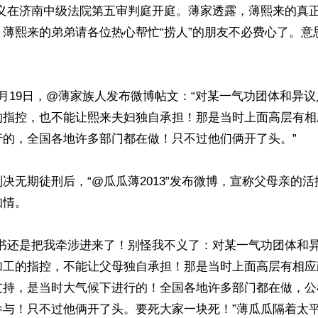
名义在济南中级法院第五审判庭开庭。薄家透露，薄熙来的真
。薄熙来的弟弟请各位热心帮忙“捞人”的朋友不必费心了。意
月19日，@薄家族人发布微博帖文：“对某一气功团体和异
的指控，也不能让熙来夫妇独自承担！那是当时上面高层有相
的，全国各地许多部门都在做！只不过他们俩开了头。”

决无期徒刑后，“@瓜瓜薄2013”发布微博，宣称父母亲的
。 

诉书还是把我牵涉进来了！别怪我不义了：对某一气功团体和
加工的指控，不能让父母独自承担！那是当时上面高层有相应
支持，是当时大气候下进行的！全国各地许多部门都在做，公
参与！只不过他俩开了头。要死大家一块死！”薄瓜瓜隔着太