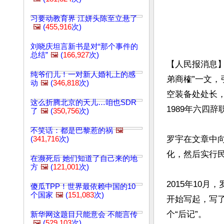
习要动教育界 江姘头陈至立悬了
🖼️
(
455,916
次)
刘晓庆坦言新书是对“那个事件的
总结”
🖼️
(
166,927
次)
【人民报消息】
纯爷们儿！一对新人婚礼上的感
弟商榷”一文
动
🖼️
(
346,818
次)
空装备处处长
这么折腾北京的天儿…咱也SDR
1989年六四
了
🖼️
(
350,756
次)
不笑话：都是巴黎惹的祸
🖼️
罗宇在文章中
(
341,716
次)
化，然后实行民
在濒死后 她们知道了自己来的地
方
🖼️
(
121,001
次)
2015年10
傻瓜TPP！世界最依赖中国的10
个国家
🖼️
(
151,083
次)
开始写起，写
个“后记”。

新华网这题目只能意会 不能言传
🖼️
(
529,103
次)