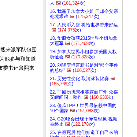
人
🖼️
(
181,324
次)
16. 我赢了加拿大小姐 但却令父亲
处境艰难
🖼️
(
175,347
次)
17. 人民币入篮 将给世界带来好运
🖼️
(
174,075
次)
18. 华裔女孩获2015世界小姐加拿
大冠军
🖼️
(
171,468
次)
薄熙来派军队包围
19. 加拿大世界小姐参加美国人权
听证会
🖼️
(
170,828
次)
为他参与和知道
20. 刘晓庆坦言新书是对“那个事件
市委书记薄熙来
的总结”
🖼️
(
166,927
次)
21. 历史性变化 取消泳装比赛
🖼️
(
165,769
次)
22. 非诚勿扰宋祖英露面广州 众嘉
宾瞬间同一动作
🖼️
(
160,630
次)
23. 傻瓜TPP！世界最依赖中国的
10个国家
🖼️
(
151,083
次)
24. G20峰会出现个异常现象 视频
被终止
🖼️
(
122,178
次)
25. 在濒死后 她们知道了自己来的