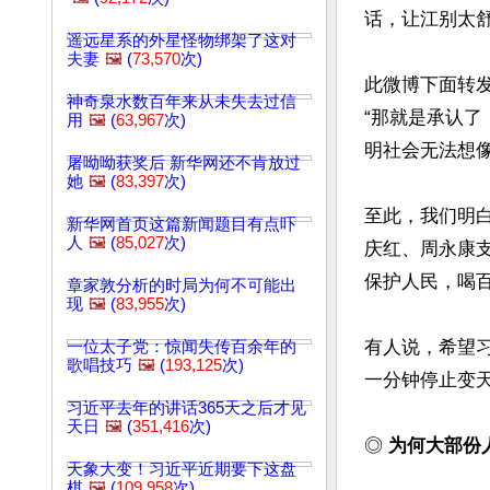
话，让江别太舒
遥远星系的外星怪物绑架了这对
夫妻
🖼️
(
73,570
次)
此微博下面转发
神奇泉水数百年来从未失去过信
“那就是承认了
用
🖼️
(
63,967
次)
明社会无法想像”
屠呦呦获奖后 新华网还不肯放过
她
🖼️
(
83,397
次)
至此，我们明
新华网首页这篇新闻题目有点吓
人
🖼️
(
85,027
次)
庆红、周永康
保护人民，喝百
章家敦分析的时局为何不可能出
现
🖼️
(
83,955
次)
有人说，希望习
一位太子党：惊闻失传百余年的
歌唱技巧
🖼️
(
193,125
次)
一分钟停止变天
习近平去年的讲话365天之后才见
天日
🖼️
(
351,416
次)
◎ 
为何大部份
天象大变！习近平近期要下这盘
棋
🖼️
(
109,958
次)