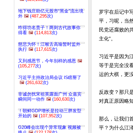
地下钱庄助亿元股市“黑金”流出境
罗宇在后记中
外
🖼️
(
487,295
次)
平，习呢，当
咋得功名贵子！两则古代故事你
民党还腐败的
得看
🖼️
(
114,813
次)
主化”。

慈悲为怀！江喉舌高瑜暂时监外
执行
🖼️
(
117,615
次)
习近平是因为
又到感恩节，今年别样的感恩
🖼️
等于是完全没
(
105,277
次)
运的大棋，更
习近平主持政治局会议 IS瞎掰了
🖼️
(
261,632
次)
反政变？那只
非诚勿扰宋祖英露面广州 众嘉宾
瞬间同一动作
🖼️
(
160,630
次)
对真正原因略知
！朝鲜GDP增长是拉动三胖发型
开始的
🖼️
(
107,952
次)
那么，让我们
G20峰会出现个异常现象 视频被
平？为什么江
终止
🖼️
(
122,178
次)