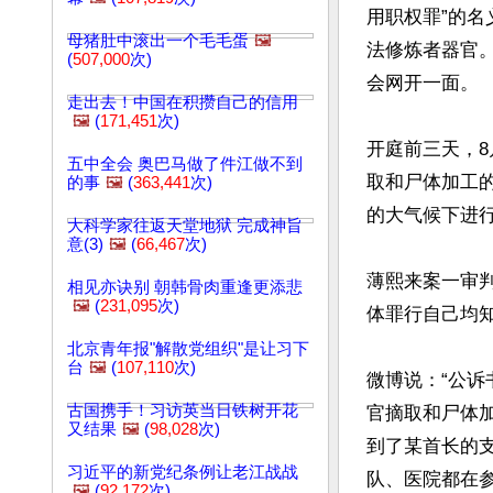
用职权罪”的
母猪肚中滚出一个毛毛蛋
🖼️
法修炼者器官
(
507,000
次)
会网开一面。

走出去！中国在积攒自己的信用
🖼️
(
171,451
次)
开庭前三天，8
五中全会 奥巴马做了件江做不到
取和尸体加工
的事
🖼️
(
363,441
次)
的大气候下进行
大科学家往返天堂地狱 完成神旨
意(3)
🖼️
(
66,467
次)
薄熙来案一审判
相见亦诀别 朝韩骨肉重逢更添悲
🖼️
(
231,095
次)
体罪行自己均知情
北京青年报"解散党组织"是让习下
台
🖼️
(
107,110
次)
微博说：“公
古国携手！习访英当日铁树开花
官摘取和尸体
又结果
🖼️
(
98,028
次)
到了某首长的
习近平的新党纪条例让老江战战
队、医院都在
🖼️
(
92,172
次)