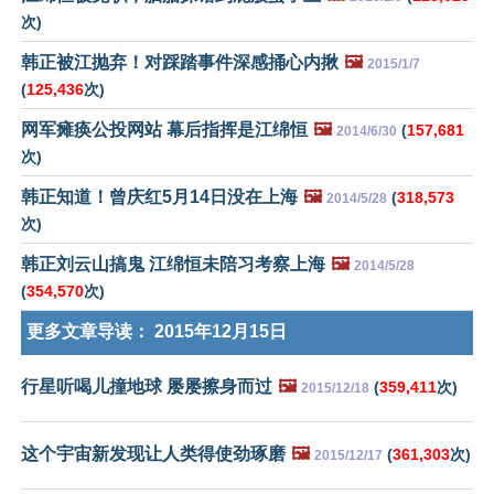
次)
韩正被江抛弃！对踩踏事件深感捅心内揪
🖼️
2015/1/7
(
125,436
次)
网军瘫痪公投网站 幕后指挥是江绵恒
🖼️
(
157,681
2014/6/30
次)
韩正知道！曾庆红5月14日没在上海
🖼️
(
318,573
2014/5/28
次)
韩正刘云山搞鬼 江绵恒未陪习考察上海
🖼️
2014/5/28
(
354,570
次)
更多文章导读：
2015年12月15日
行星听喝儿撞地球 屡屡擦身而过
🖼️
(
359,411
次)
2015/12/18
这个宇宙新发现让人类得使劲琢磨
🖼️
(
361,303
次)
2015/12/17