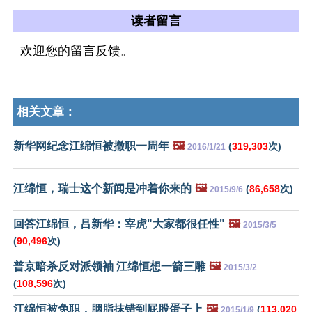
读者留言
欢迎您的留言反馈。
相关文章：
新华网纪念江绵恒被撤职一周年
🖼️
(
319,303
次)
2016/1/21
江绵恒，瑞士这个新闻是冲着你来的
🖼️
(
86,658
次)
2015/9/6
回答江绵恒，吕新华：宰虎"大家都很任性"
🖼️
2015/3/5
(
90,496
次)
普京暗杀反对派领袖 江绵恒想一箭三雕
🖼️
2015/3/2
(
108,596
次)
江绵恒被免职，胭脂抹错到屁股蛋子上
🖼️
(
113,020
2015/1/9