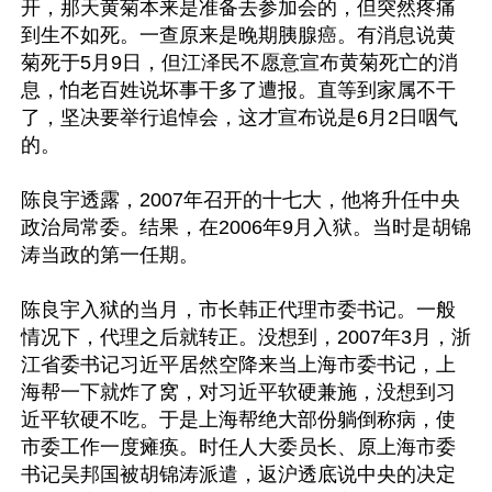
开，那天黄菊本来是准备去参加会的，但突然疼痛
到生不如死。一查原来是晚期胰腺癌。有消息说黄
菊死于5月9日，但江泽民不愿意宣布黄菊死亡的消
息，怕老百姓说坏事干多了遭报。直等到家属不干
了，坚决要举行追悼会，这才宣布说是6月2日咽气
的。

陈良宇透露，2007年召开的十七大，他将升任中央
政治局常委。结果，在2006年9月入狱。当时是胡锦
涛当政的第一任期。

陈良宇入狱的当月，市长韩正代理市委书记。一般
情况下，代理之后就转正。没想到，2007年3月，浙
江省委书记习近平居然空降来当上海市委书记，上
海帮一下就炸了窝，对习近平软硬兼施，没想到习
近平软硬不吃。于是上海帮绝大部份躺倒称病，使
市委工作一度瘫痪。时任人大委员长、原上海市委
书记吴邦国被胡锦涛派遣，返沪透底说中央的决定