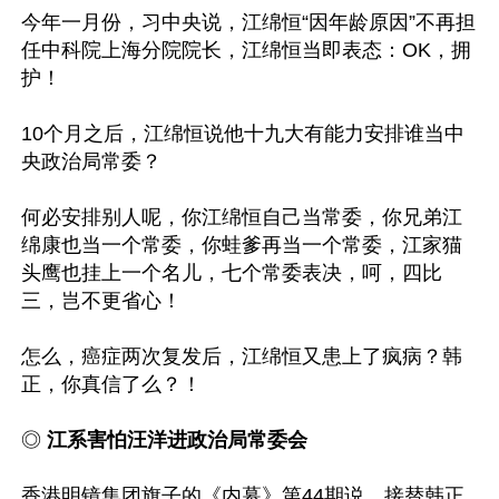
今年一月份，习中央说，江绵恒“因年龄原因”不再担
任中科院上海分院院长，江绵恒当即表态：OK，拥
护！

10个月之后，江绵恒说他十九大有能力安排谁当中
央政治局常委？

何必安排别人呢，你江绵恒自己当常委，你兄弟江
绵康也当一个常委，你蛙爹再当一个常委，江家猫
头鹰也挂上一个名儿，七个常委表决，呵，四比
三，岂不更省心！

怎么，癌症两次复发后，江绵恒又患上了疯病？韩
正，你真信了么？！

◎ 
江系害怕汪洋进政治局常委会
香港明镜集团旗子的《内幕》第44期说，接替韩正