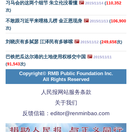
习马会的这两个细节 朱立伦没看懂
🖼️
(
110,352
2015/11/14
次)
不敢跟习近平来哩格儿楞 金正恩现身
🖼️
(
106,900
2015/11/13
次)
刘晓庆有多脦瑟 江泽民有多哆嗦
🖼️
(
249,658
次)
2015/11/12
巴铁把瓜达尔港的土地使用权移交中国
🖼️
2015/11/11
(
91,543
次)
Copyright© RMB Public Foundation Inc.
All Rights Reserved
人民报网站服务条款
关于我们
反馈信箱：
editor@renminbao.com