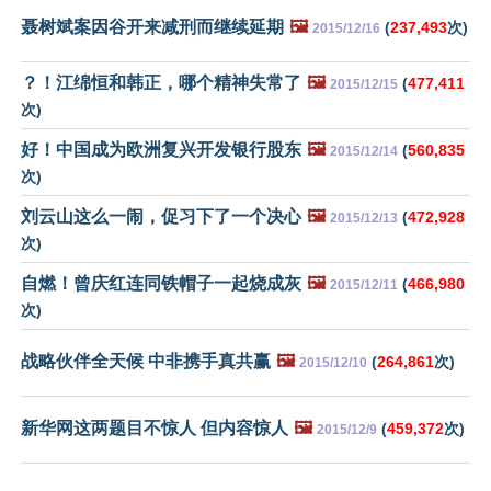
聂树斌案因谷开来减刑而继续延期
🖼️
(
237,493
次)
2015/12/16
？！江绵恒和韩正，哪个精神失常了
🖼️
(
477,411
2015/12/15
次)
好！中国成为欧洲复兴开发银行股东
🖼️
(
560,835
2015/12/14
次)
刘云山这么一闹，促习下了一个决心
🖼️
(
472,928
2015/12/13
次)
自燃！曾庆红连同铁帽子一起烧成灰
🖼️
(
466,980
2015/12/11
次)
战略伙伴全天候 中非携手真共赢
🖼️
(
264,861
次)
2015/12/10
新华网这两题目不惊人 但内容惊人
🖼️
(
459,372
次)
2015/12/9