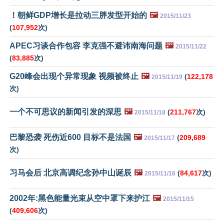
！朝鲜GDP增长是拉动三胖发型开始的
🖼️
2015/11/23
(
107,952
次)
APEC习谈合作包容 李克强不避讳南海问题
🖼️
2015/11/22
(
83,885
次)
G20峰会出现个异常现象 视频被终止
🖼️
(
122,178
2015/11/19
次)
一个不可思议的新闻引发的深思
🖼️
(
211,767
次)
2015/11/18
巴黎恐袭 死伤近600 目标不是法国
🖼️
(
209,689
2015/11/17
次)
习马会后 北京高调纪念孙中山诞辰
🖼️
(
84,617
次)
2015/11/16
2002年:黑色能量光束从空中罩下来护江
🖼️
2015/11/15
(
409,606
次)