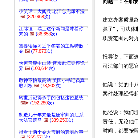
问题一：在职
小笑话：大阅兵 老江忘兜尿不湿
🖼️
(
320,968
次)
建立办案质量
江绵恒，瑞士这个新闻是冲着你
鼻子”，司法
来的
🖼️
(
86,658
次)
职责范围内对办
需要读懂习近平签署的主席特赦
令
🖼️
(
77,873
次)
报导说，下面
为何习穿中山装 普京瞧江笑容诡
司法部门的恶官
异
🖼️
(
109,644
次)
敬神不怕最高法 美国小书记员真
他说：党的十
敢叫板
🖼️
(
73,902
次)
案件处理经得起
转世后记得杀手的包括这位总统
🖼️▶️
(
192,280
次)
他还说：我们
制造几十年来最荒唐审判的江系
大法官落马
🖼️
(
339,250
次)
责任，无论他
时间，都要按照
得看！两个令人震撼的真实故事
🖼️
(
265,571
次)