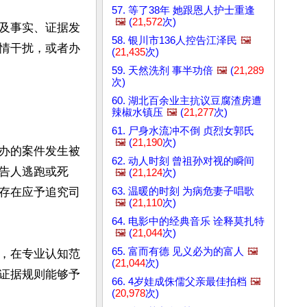
57. 等了38年 她跟恩人护士重逢
🖼️
(
21,572
次)
及事实、证据发
58. 银川市136人控告江泽民
🖼️
情干扰，或者办
(
21,435
次)
59. 天然洗剂 事半功倍
🖼️
(
21,289
次)
60. 湖北百余业主抗议豆腐渣房遭
辣椒水镇压
🖼️
(
21,277
次)
61. 尸身水流冲不倒 贞烈女郭氏
🖼️
(
21,190
次)
办的案件发生被
62. 动人时刻 曾祖孙对视的瞬间
告人逃跑或死
🖼️
(
21,124
次)
63. 温暖的时刻 为病危妻子唱歌
存在应予追究司
🖼️
(
21,110
次)
64. 电影中的经典音乐 诠释莫扎特
🖼️
(
21,044
次)
65. 富而有德 见义必为的富人
🖼️
，在专业认知范
(
21,044
次)
证据规则能够予
66. 4岁娃成侏儒父亲最佳拍档
🖼️
(
20,978
次)