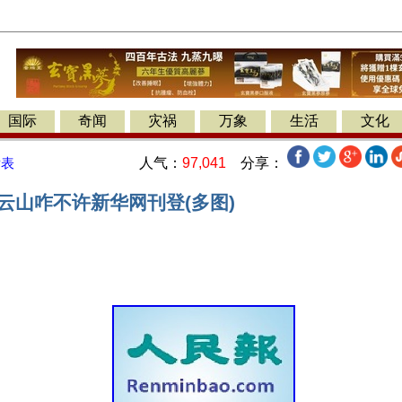
国际
奇闻
灾祸
万象
生活
文化
人气：
97,041
分享：
发表
云山咋不许新华网刊登(多图)