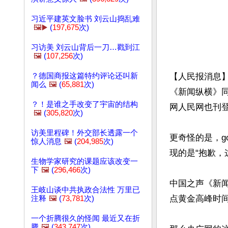
习近平建英文脸书 刘云山捣乱难
🖼️▶️
(
197,675
次)
习访美 刘云山背后一刀…戳到江
🖼️
(
107,256
次)
？德国商报这篇特约评论还叫新
【人民报消息】
闻么
🖼️
(
65,881
次)
《新闻纵横》同
？！是谁之手改变了宇宙的结构
网人民网也刊登
🖼️
(
305,820
次)
访美里程碑！外交部长透露一个
更奇怪的是，go
惊人消息
🖼️
(
204,985
次)
现的是“抱歉，
生物学家研究的课题应该改变一
下
🖼️
(
296,466
次)
中国之声《新闻
王岐山谈中共执政合法性 万里已
点黄金高峰时间
注释
🖼️
(
73,781
次)
一个折腾很久的怪闻 最近又在折
腾
🖼️
(
343,747
次)