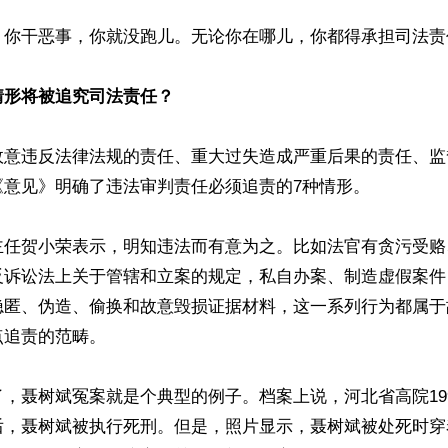
，你干恶事，你就没跑儿。无论你在哪儿，你都得承担司法责任
情形将被追究司法责任？
故意违反法律法规的责任、重大过失造成严重后果的责任、监
意见》明确了违法审判责任必须追责的7种情形。

主任贺小荣表示，明知违法而有意为之。比如法官有贪污受赂
反诉讼法上关于管辖和立案的规定，私自办案、制造虚假案件
隐匿、伪造、偷换和故意毁损证据材料，这一系列行为都属于
追责的范畴。

，聂树斌冤案就是个典型的例子。档案上说，河北省高院199
后，聂树斌被执行死刑。但是，照片显示，聂树斌被处死时穿