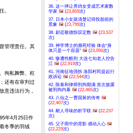
36. 这一摔让养鸡女变成艺术家数
。

学家
🖼️
(
23,859
次)
37. 日本小女孩清楚记得投胎前的
景象
🖼️
(
23,799
次)
38. 尉迟敬德惊叹定数
🖼️
(
23,537
次)
39. 神学博士的濒死经验 体会“身
督管理责任。其
体只是一个容器”
🖼️
(
23,056
次)
40. 惨遭性酷刑 大连七旬老人控告
江
🖼️
(
22,919
次)
41. 河南征地强拆 洛阳村民提起行
、徇私舞弊、枉
政诉讼
🖼️
(
22,544
次)
；还有在审判过
42. 陈泰和律师刑拘期满 首次披露
被刑拘内幕
🖼️
(
22,465
次)
故意违法行为，
43. 八仙之一曹国舅的传奇
🖼️
(
22,407
次)
44. 耐人寻味的析字联
🖼️
(
22,237
次)
5年4月25日作
45. 父子雨中的背影 感动人心
🖼️
着冬季的羽绒
(
22,229
次)