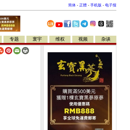
简体
-
正體
-
手机版
-
电子报
专题
寰宇
维权
视频
杂谈