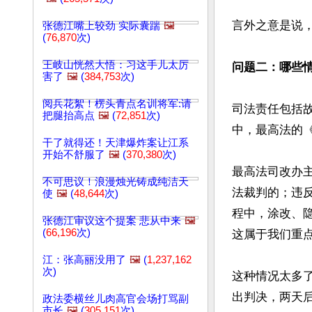
言外之意是说
张德江嘴上较劲 实际囊踹
🖼️
(
76,870
次)
王岐山恍然大悟：习这手儿太厉
问题二：哪些
害了
🖼️
(
384,753
次)
阅兵花絮！楞头青点名训将军:请
司法责任包括
把腿抬高点
🖼️
(
72,851
次)
中，最高法的《
干了就得还！天津爆炸案让江系
开始不舒服了
🖼️
(
370,380
次)
最高法司改办
不可思议！浪漫烛光铸成纯洁天
法裁判的；违
使
🖼️
(
48,644
次)
程中，涂改、
张德江审议这个提案 悲从中来
🖼️
(
66,196
次)
这属于我们重点
江：张高丽没用了
🖼️
(
1,237,162
次)
这种情况太多了
出判决，两天
政法委横丝儿肉高官会场打骂副
市长
🖼️
(
305,151
次)