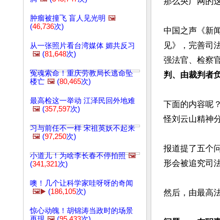
那么央广网的这
肿瘤被撞飞 盲人见光明
🖼️
(
46,736
次)
中国之声《新闻
见》，完善司
从一张照片看台湾媒体 媚共反习
🖼️
(
81,648
次)
强法官、检察
冤魂索命！重庆劳教局长逃命坠
判、由裁判者负
楼亡
🖼️
(
80,465
次)
最高检这一举动 江泽民回外地难
下面的内容呢
🖼️
(
357,597
次)
怪刘云山精神分
习与前任不一样 宋祖英妖不起来
🖼️
(
97,250
次)
报道提了五个
小道儿！为啥李长春不停拍照
🖼️
形会被追究司
(
341,321
次)
噢！几个让科学家哇呀呀的奇闻
🖼️▶️
(
186,105
次)
然后，由最高法
惊心动魄！胡锦涛当政时的场景
再现
🖼️
(
95,433
次)