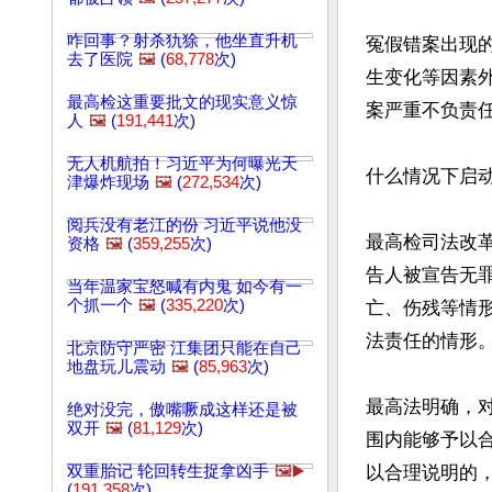
咋回事？射杀犰狳，他坐直升机
冤假错案出现
去了医院
🖼️
(
68,778
次)
生变化等因素
最高检这重要批文的现实意义惊
案严重不负责任
人
🖼️
(
191,441
次)
无人机航拍！习近平为何曝光天
什么情况下启动
津爆炸现场
🖼️
(
272,534
次)
阅兵没有老江的份 习近平说他没
最高检司法改
资格
🖼️
(
359,255
次)
告人被宣告无
当年温家宝怒喊有内鬼 如今有一
个抓一个
🖼️
(
335,220
次)
亡、伤残等情
法责任的情形。
北京防守严密 江集团只能在自己
地盘玩儿震动
🖼️
(
85,963
次)
最高法明确，
绝对没完，傲嘴噘成这样还是被
双开
🖼️
(
81,129
次)
围内能够予以
双重胎记 轮回转生捉拿凶手
🖼️▶️
以合理说明的，
(
191,358
次)