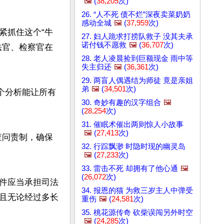
🖼️
(
38,205
次)
26. “人不死 债不烂”深夜卖菜奶奶
感动全城
🖼️
(
37,959
次)
紧抓住这个“牛
27. 妇人跪求打捞队救子 没其夫承
诺付钱不愿救
🖼️
(
36,707
次)
法官、检察官在
28. 老人凌晨捡到巨额现金 雨中等
失主归还
🖼️
(
36,361
次)
29. 两盲人偶遇结为师徒 竟是亲姐
弟
🖼️
(
34,501
次)
个分析能让所有
30. 奇妙有趣的汉字组合
🖼️
(
28,254
次)
31. 催眠术催出两则惊人小故事
🖼️
(
27,413
次)
查问责制，确保
32. 行踪飘渺 时隐时现的幽灵岛
🖼️
(
27,233
次)
33. 雷击不死 却拥有了他心通
🖼️
(
26,072
次)
件应当承担司法
34. 报恩的猫 为救三岁主人中弹受
且无论经过多长
重伤
🖼️
(
24,581
次)
35. 桃花源传奇 砍柴误闯另外时空
🖼️
(
24,285
次)