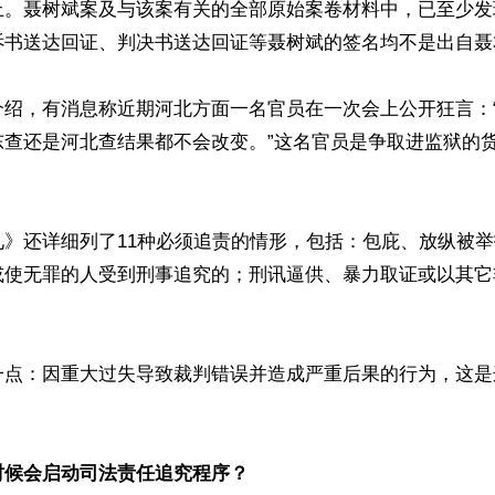
上。聂树斌案及与该案有关的全部原始案卷材料中，已至少发
书送达回证、判决书送达回证等聂树斌的签名均不是出自聂本
介绍，有消息称近期河北方面一名官员在一次会上公开狂言：
东查还是河北查结果都不会改变。”这名官员是争取进监狱的
见》还详细列了11种必须追责的情形，包括：包庇、放纵被
或使无罪的人受到刑事追究的；刑讯逼供、暴力取证或以其它
一点：因重大过失导致裁判错误并造成严重后果的行为，这是
时候会启动司法责任追究程序？