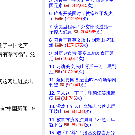
5. 习近平与夫人赴白宫 国宴具中
国元素
🖼️
(
282,615
次)
6. 临离开美国时，教宗终于发火
了
🖼️▶️
(
212,996
次)
7. 访美里程碑！外交部长透露一
个惊人消息
🖼️
(
204,985
次)
8. 习近平建英文脸书 刘云山捣乱
登了中国之声
难
🖼️▶️
(
197,675
次)
9. 对历史负责 聂案真相复查再延
责有章可循”。党
期
🖼️
(
166,617
次)
10. 习访美 刘云山背后一刀…戳到
江
🖼️
(
107,256
次)
11. 这则要闻 刘云山咋不许新华网
中新网这网址链接出
刊登
🖼️
(
97,041
次)
12. 习来这一下子，张德江笑肌瘫
痪
🖼️
(
91,746
次)
13. 没戏！刘云山李鸿忠合伙儿玩
中国新闻...9
王岐山
🖼️
(
88,989
次)
14. 教皇方济各预测自己不超五年
就下台
🖼️
(
85,764
次)
15. 赠"和平尊" ！潘基文惊喜万分