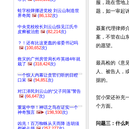
服，跪在雪地
蛙字校牌挪进党校 刘云山制造世
题，如一审起诉
界奇闻
🖼️
(
86,132
次)
中央党校校长刘云山惊见江氏牛
聂案代理律师
皮癣被治愈
🖼️
(
82,214
次)
案，不管在山
？！还有比这更蠢的省委书记吗
的愿望。

🖼️
(
100,652
次)
救灾的广州房管局长咋英雄4年就
最高检的《意
栽了
🖼️
(
318,424
次)
人、被告人，
一个惊人内幕让贪官们听的目瞪
据的。

口呆
🖼️
(
94,851
次)
对江泽民刘云山的“父子同落”警告
🖼️
(
66,647
次)
贺小荣还补充
个方面。

重返中华！神话之鸟在证实一个
神奇预言
🖼️▶️
(
198,930
次)
问题三：什么
凶兆！百万蜘蛛从天而降 连胡须
都被占领
🖼️
(
257,277
次)