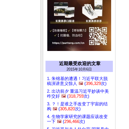
近期最受欢迎的文章
2015年10月6日
1. 朱镕基的遭遇！习近平联大脱
稿演讲意义惊人
🖼️
(
396,329
次)
2. 出访前夕 重温习近平妙谈中美
咋交好
🖼️
(
318,759
次)
3. ？！是谁之手改变了宇宙的结
构
🖼️
(
305,820
次)
4. 生物学家研究的课题应该改变
一下
🖼️
(
296,466
次)