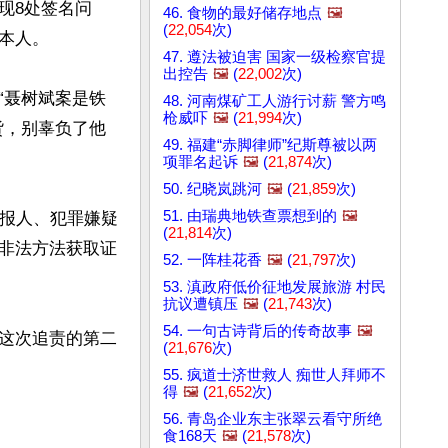
现8处签名问
46. 食物的最好储存地点
🖼️
(
22,054
次)
人。 

47. 遵法被迫害 国家一级检察官提
出控告
🖼️
(
22,002
次)
“聂树斌案是铁
48. 河南煤矿工人游行讨薪 警方鸣
枪威吓
🖼️
(
21,994
次)
货，别辜负了他
49. 福建“赤脚律师”纪斯尊被以两
项罪名起诉
🖼️
(
21,874
次)
50. 纪晓岚跳河
🖼️
(
21,859
次)
51. 由瑞典地铁查票想到的
🖼️
举报人、犯罪嫌疑
(
21,814
次)
非法方法获取证
52. 一阵桂花香
🖼️
(
21,797
次)
53. 滇政府低价征地发展旅游 村民
抗议遭镇压
🖼️
(
21,743
次)
54. 一句古诗背后的传奇故事
🖼️
这次追责的第二
(
21,676
次)
55. 疯道士济世救人 痴世人拜师不
得
🖼️
(
21,652
次)
56. 青岛企业东主张翠云看守所绝
食168天
🖼️
(
21,578
次)