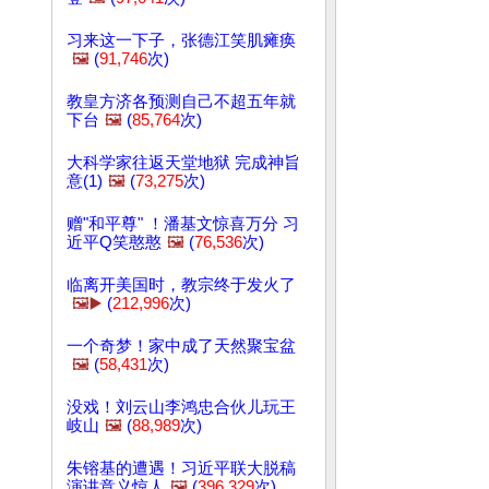
习来这一下子，张德江笑肌瘫痪
🖼️
(
91,746
次)
教皇方济各预测自己不超五年就
下台
🖼️
(
85,764
次)
大科学家往返天堂地狱 完成神旨
意(1)
🖼️
(
73,275
次)
赠"和平尊" ！潘基文惊喜万分 习
近平Q笑憨憨
🖼️
(
76,536
次)
临离开美国时，教宗终于发火了
🖼️▶️
(
212,996
次)
一个奇梦！家中成了天然聚宝盆
🖼️
(
58,431
次)
没戏！刘云山李鸿忠合伙儿玩王
岐山
🖼️
(
88,989
次)
朱镕基的遭遇！习近平联大脱稿
演讲意义惊人
🖼️
(
396,329
次)