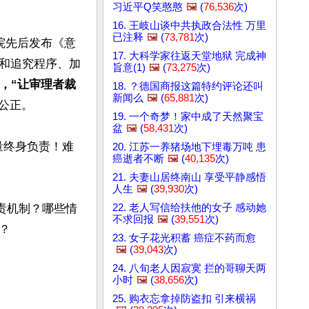
习近平Q笑憨憨
🖼️
(
76,536
次)
16. 王岐山谈中共执政合法性 万里
已注释
🖼️
(
73,781
次)
院先后发布《意
17. 大科学家往返天堂地狱 完成神
和追究程序、加
旨意(1)
🖼️
(
73,275
次)
，“让审理者裁
18. ？德国商报这篇特约评论还叫
新闻么
🖼️
(
65,881
次)
正。

19. 一个奇梦！家中成了天然聚宝
盆
🖼️
(
58,431
次)
量终身负责！难
20. 江苏一养猪场地下埋毒万吨 患
癌逝者不断
🖼️
(
40,135
次)
21. 夫妻山居终南山 享受平静感悟
人生
🖼️
(
39,930
次)
22. 老人写信给扶他的女子 感动她
责机制？哪些情
不求回报
🖼️
(
39,551
次)


23. 女子花光积蓄 癌症不药而愈
🖼️
(
39,043
次)
24. 八旬老人因寂寞 拦的哥聊天两
小时
🖼️
(
38,656
次)
25. 购衣忘拿掉防盗扣 引来横祸