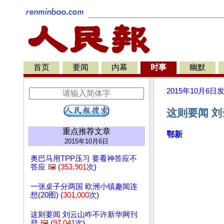
首页
要闻
内幕
时事
幽默
2015年10月6日
这则要闻 刘
重点推荐文章
鄂新
2015年10月6日
奥巴马用TPP压习 要看神答应不
答应
🖼️
(
353,901
次)
一张桌子分两国 欧洲小镇趣闻连
想(20图) (
301,000
次)
这则要闻 刘云山咋不许新华网刊
登
🖼️
(
97,041
次)