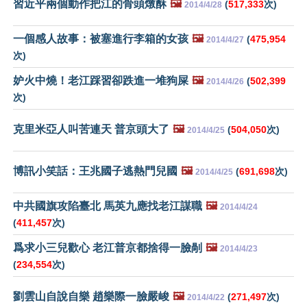
習近平兩個動作把江的骨頭燉酥
🖼️
(
517,333
次)
2014/4/28
一個感人故事：被塞進行李箱的女孩
🖼️
(
475,954
2014/4/27
次)
妒火中燒！老江踩習卻跌進一堆狗屎
🖼️
(
502,399
2014/4/26
次)
克里米亞人叫苦連天 普京頭大了
🖼️
(
504,050
次)
2014/4/25
博訊小笑話：王兆國子逃熱門兒國
🖼️
(
691,698
次)
2014/4/25
中共國旗攻陷臺北 馬英九應找老江謀職
🖼️
2014/4/24
(
411,457
次)
爲求小三兒歡心 老江普京都捨得一臉剮
🖼️
2014/4/23
(
234,554
次)
劉雲山自說自樂 趙樂際一臉嚴峻
🖼️
(
271,497
次)
2014/4/22