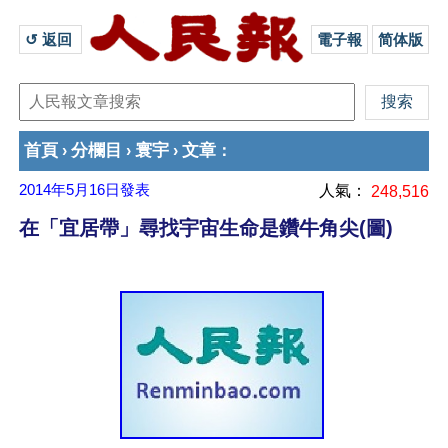
↺ 返回 
電子報
简体版
首頁
分欄目
寰宇
文章
›
›
›
：
2014年5月16日
發表
人氣：
248,516
在「宜居帶」尋找宇宙生命是鑽牛角尖(圖)