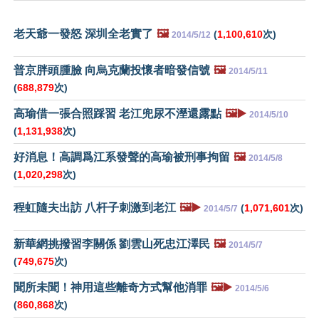
老天爺一發怒 深圳全老實了
🖼️
(
1,100,610
次)
2014/5/12
普京胖頭腫臉 向烏克蘭投懷者暗發信號
🖼️
2014/5/11
(
688,879
次)
高瑜借一張合照踩習 老江兜尿不溼還露點
🖼️▶️
2014/5/10
(
1,131,938
次)
好消息！高調爲江系發聲的高瑜被刑事拘留
🖼️
2014/5/8
(
1,020,298
次)
程虹隨夫出訪 八杆子刺激到老江
🖼️▶️
(
1,071,601
次)
2014/5/7
新華網挑撥習李關係 劉雲山死忠江澤民
🖼️
2014/5/7
(
749,675
次)
聞所未聞！神用這些離奇方式幫他消罪
🖼️▶️
2014/5/6
(
860,868
次)