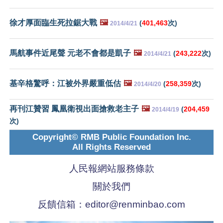
徐才厚面臨生死拉鋸大戰
🖼️
(
401,463
次)
2014/4/21
馬航事件近尾聲 元老不會都是凱子
🖼️
(
243,222
次)
2014/4/21
基辛格驚呼：江被外界嚴重低估
🖼️
(
258,359
次)
2014/4/20
再刊江贊習 鳳凰衛視出面搶救老主子
🖼️
(
204,459
2014/4/19
次)
Copyright© RMB Public Foundation Inc.
All Rights Reserved
人民報網站服務條款
關於我們
反饋信箱：
editor@renminbao.com