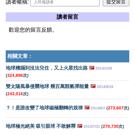
讀者暱稱:
讀者留言
歡迎您的留言反饋。
相關文章：
地球糟蹋到沒法兒住，又上火星找出路
🖼️
2014/10/9
(
324,896
次)
雙太陽風暴侵襲地球 幾百萬顆氫彈能量
🖼️
2014/9/18
(
243,016
次)
？！是誰改變了地球磁極翻轉的規律
🖼️
(
273,607
次)
2014/8/7
地球極光絕美 吸引眼球 不敢解釋
🖼️
(
270,730
次)
2014/7/31