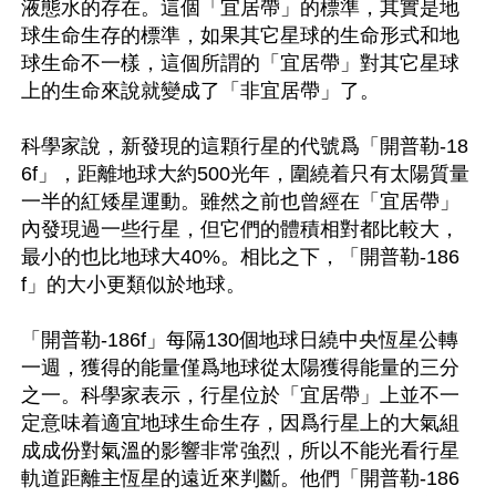
液態水的存在。這個「宜居帶」的標準，其實是地
球生命生存的標準，如果其它星球的生命形式和地
球生命不一樣，這個所謂的「宜居帶」對其它星球
上的生命來說就變成了「非宜居帶」了。

科學家說，新發現的這顆行星的代號爲「開普勒-18
6f」，距離地球大約500光年，圍繞着只有太陽質量
一半的紅矮星運動。雖然之前也曾經在「宜居帶」
內發現過一些行星，但它們的體積相對都比較大，
最小的也比地球大40%。相比之下，「開普勒-186
f」的大小更類似於地球。

「開普勒-186f」每隔130個地球日繞中央恆星公轉
一週，獲得的能量僅爲地球從太陽獲得能量的三分
之一。科學家表示，行星位於「宜居帶」上並不一
定意味着適宜地球生命生存，因爲行星上的大氣組
成成份對氣溫的影響非常強烈，所以不能光看行星
軌道距離主恆星的遠近來判斷。他們「開普勒-186