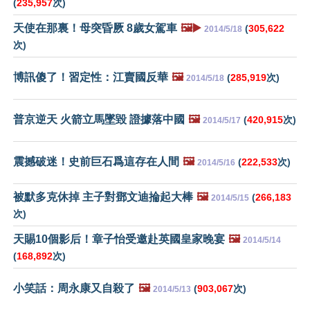
(
235,957
次)
天使在那裏！母突昏厥 8歲女駕車
🖼️▶️
(
305,622
2014/5/18
次)
博訊傻了！習定性：江賣國反華
🖼️
(
285,919
次)
2014/5/18
普京逆天 火箭立馬墜毀 證據落中國
🖼️
(
420,915
次)
2014/5/17
震撼破迷！史前巨石爲這存在人間
🖼️
(
222,533
次)
2014/5/16
被默多克休掉 主子對鄧文迪掄起大棒
🖼️
(
266,183
2014/5/15
次)
天賜10個影后！章子怡受邀赴英國皇家晚宴
🖼️
2014/5/14
(
168,892
次)
小笑話：周永康又自殺了
🖼️
(
903,067
次)
2014/5/13