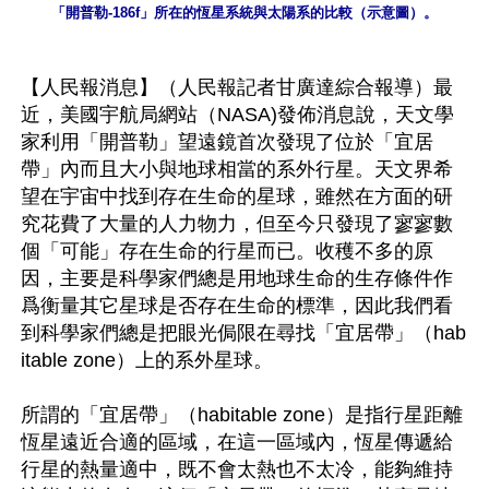
「開普勒-186f」所在的恆星系統與太陽系的比較（示意圖）。
【人民報消息】（人民報記者甘廣達綜合報導）最
近，美國宇航局網站（NASA)發佈消息說，天文學
家利用「開普勒」望遠鏡首次發現了位於「宜居
帶」內而且大小與地球相當的系外行星。天文界希
望在宇宙中找到存在生命的星球，雖然在方面的研
究花費了大量的人力物力，但至今只發現了寥寥數
個「可能」存在生命的行星而已。收穫不多的原
因，主要是科學家們總是用地球生命的生存條件作
爲衡量其它星球是否存在生命的標準，因此我們看
到科學家們總是把眼光侷限在尋找「宜居帶」（hab
itable zone）上的系外星球。

所謂的「宜居帶」（habitable zone）是指行星距離
恆星遠近合適的區域，在這一區域內，恆星傳遞給
行星的熱量適中，既不會太熱也不太冷，能夠維持