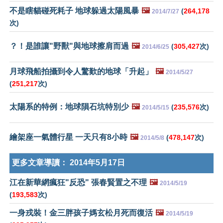
不是瞎貓碰死耗子 地球躲過太陽風暴
🖼️
(
264,178
2014/7/27
次)
？！是誰讓"野獸"與地球擦肩而過
🖼️
(
305,427
次)
2014/6/25
月球飛船拍攝到令人驚歎的地球「升起」
🖼️
2014/5/27
(
251,217
次)
太陽系的特例：地球隕石坑特別少
🖼️
(
235,576
次)
2014/5/15
繪架座一氣體行星 一天只有8小時
🖼️
(
478,147
次)
2014/5/8
更多文章導讀：
2014年5月17日
江在新華網瘋狂"反恐" 張春賢置之不理
🖼️
2014/5/19
(
193,583
次)
一身戎裝！金三胖孩子媽玄松月死而復活
🖼️
2014/5/19