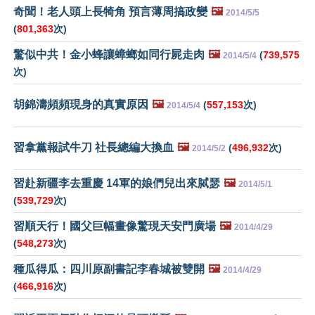
奇聞！老人頭上長犄角 預言薄周搞政變
🖼️
2014/5/5
(
801,363
次)
驚似中共！金小蜂讓蟑螂如同行屍走肉
🖼️
(
739,575
2014/5/4
次)
胡錦濤頻頻現身的真實原因
🖼️
(
557,153
次)
2014/5/4
習拿黨報試牛刀 社長總編大換血
🖼️
(
496,932
次)
2014/5/2
習赴新疆李去重慶 14軍的娘們兒出來脦瑟
🖼️
2014/5/1
(
539,729
次)
習順天行！國父巨幅畫像驚現天安門廣場
🖼️
2014/4/29
(
548,273
次)
種瓜得瓜：四川原副書記李春城被雙開
🖼️
2014/4/29
(
466,916
次)