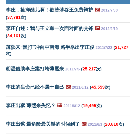
李庄，捡洋酪儿啊！欲替薄谷王免费辩护
🖼️
2012/7/30
(
37,781
次)
李庄自述：我与王立军一次面对面的交锋
🖼️
2012/2/19
(
34,161
次)
薄熙来“黑打”冲向中南海 路半杀出李庄俊
(
21,727
2011/7/22
次)
胡温借助李庄案打垮薄熙来
(
25,217
次)
2011/7/6
李庄的生命已经不属于自己
🖼️
(
45,559
次)
2011/6/12
李庄出狱 薄熙来失忆？
🖼️
(
19,495
次)
2011/6/12
李庄出狱 最危险最关键的时候到了
🖼️
(
20,810
次)
2011/6/3