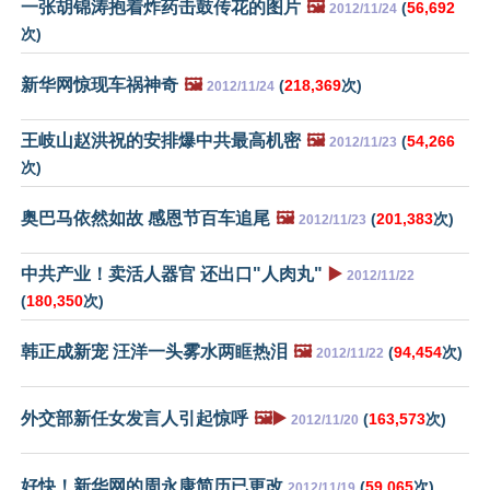
一张胡锦涛抱着炸药击鼓传花的图片
🖼️
(
56,692
2012/11/24
次)
新华网惊现车祸神奇
🖼️
(
218,369
次)
2012/11/24
王岐山赵洪祝的安排爆中共最高机密
🖼️
(
54,266
2012/11/23
次)
奥巴马依然如故 感恩节百车追尾
🖼️
(
201,383
次)
2012/11/23
中共产业！卖活人器官 还出口"人肉丸"
▶️
2012/11/22
(
180,350
次)
韩正成新宠 汪洋一头雾水两眶热泪
🖼️
(
94,454
次)
2012/11/22
外交部新任女发言人引起惊呼
🖼️▶️
(
163,573
次)
2012/11/20
好快！新华网的周永康简历已更改
(
59,065
次)
2012/11/19