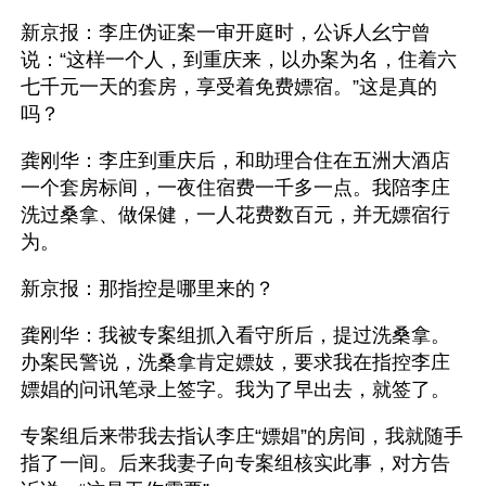
新京报：李庄伪证案一审开庭时，公诉人幺宁曾
说：“这样一个人，到重庆来，以办案为名，住着六
七千元一天的套房，享受着免费嫖宿。”这是真的
吗？
龚刚华：李庄到重庆后，和助理合住在五洲大酒店
一个套房标间，一夜住宿费一千多一点。我陪李庄
洗过桑拿、做保健，一人花费数百元，并无嫖宿行
为。
新京报：那指控是哪里来的？
龚刚华：我被专案组抓入看守所后，提过洗桑拿。
办案民警说，洗桑拿肯定嫖妓，要求我在指控李庄
嫖娼的问讯笔录上签字。我为了早出去，就签了。
专案组后来带我去指认李庄“嫖娼”的房间，我就随手
指了一间。后来我妻子向专案组核实此事，对方告