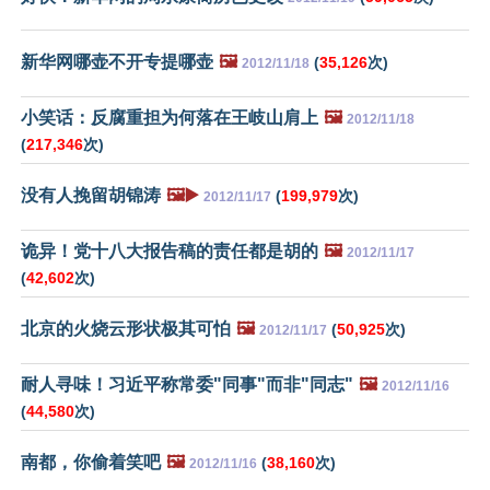
新华网哪壶不开专提哪壶
🖼️
(
35,126
次)
2012/11/18
小笑话：反腐重担为何落在王岐山肩上
🖼️
2012/11/18
(
217,346
次)
没有人挽留胡锦涛
🖼️▶️
(
199,979
次)
2012/11/17
诡异！党十八大报告稿的责任都是胡的
🖼️
2012/11/17
(
42,602
次)
北京的火烧云形状极其可怕
🖼️
(
50,925
次)
2012/11/17
耐人寻味！习近平称常委"同事"而非"同志"
🖼️
2012/11/16
(
44,580
次)
南都，你偷着笑吧
🖼️
(
38,160
次)
2012/11/16