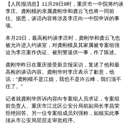
【人民报消息】11月29日9时，重庆市一中院将约谈
李庄。龚刚模的亲属龚刚华和龚云飞也将一同前
往。据悉，谈话内容将涉及李庄向一中院申诉的事
项。
本月23日，最高检约谈李庄时，龚刚华和龚云飞也
被允许进入约谈室，对龚刚模及其家属被专案组强
迫为李庄案作伪证、被刑警逼供一事，作了陈述。
龚刚华昨日在重庆接受新京报采访，复述了他和最
高检的谈话内容。龚刚华对李庄表示了歉意，他
说：“龚刚模不是江姐，我也不是许云峰，我们顶不
住了。”
记者就龚刚华所诉内容向专案组人员求证，专案组
前负责人、重庆市江北区公安分局前副局长李昌荣
拒绝回答。另一位专案组成员刘强称，如核实此事
须从市公安局层层走审批程序。