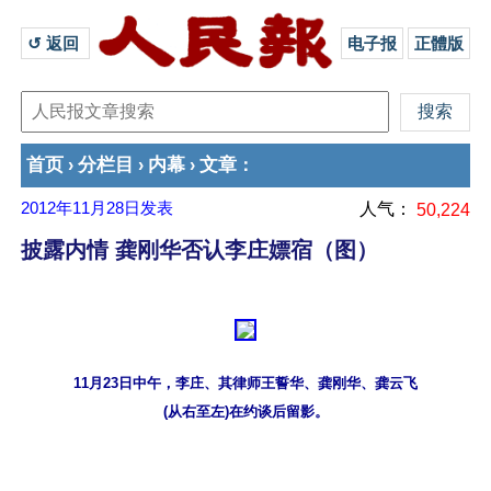
↺ 返回 
电子报
正體版
首页
分栏目
内幕
文章
›
›
›
：
2012年11月28日
发表
人气：
50,224
披露内情 龚刚华否认李庄嫖宿（图）
11月23日中午，李庄、其律师王誓华、龚刚华、龚云飞
(从右至左)在约谈后留影。