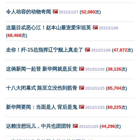
令人动容的动物奇闻
🖼️
(
52,080
次)
2012/11/27
这题目忒恶心江！赵本山最宠爱宋祖英
🖼️
2012/11/26
(
68,468
次)
走你！歼-15总指挥辽宁舰上真走了
🖼️
(
47,872
次)
2012/11/26
这俩新闻一起登 新华网就是反党
🖼️
(
38,126
次)
2012/11/26
十八大闭幕式 陈至立没伤到筋骨
🖼️
(
85,704
次)
2012/11/25
新华网要闻：当面是人 背后是鬼
🖼️
(
60,225
次)
2012/11/25
达赖没想玩儿，中共也团团转
🖼️
(
44,296
次)
2012/11/25