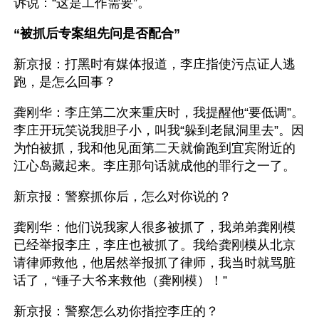
诉说：“这是工作需要”。
“被抓后专案组先问是否配合”
新京报：打黑时有媒体报道，李庄指使污点证人逃
跑，是怎么回事？
龚刚华：李庄第二次来重庆时，我提醒他“要低调”。
李庄开玩笑说我胆子小，叫我“躲到老鼠洞里去”。因
为怕被抓，我和他见面第二天就偷跑到宜宾附近的
江心岛藏起来。李庄那句话就成他的罪行之一了。
新京报：警察抓你后，怎么对你说的？
龚刚华：他们说我家人很多被抓了，我弟弟龚刚模
已经举报李庄，李庄也被抓了。我给龚刚模从北京
请律师救他，他居然举报抓了律师，我当时就骂脏
话了，“锤子大爷来救他（龚刚模）！”
新京报：警察怎么劝你指控李庄的？